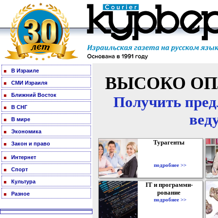
В Израиле
ВЫСОКО ОП
СМИ Израиля
Ближний Восток
Получить пред
В СНГ
вед
В мире
Экономика
Турагенты
Закон и право
Интернет
подробнее >>
Спорт
Культура
IT и программи-
рование
Разное
подробнее >>