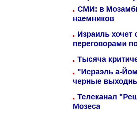
СМИ: в Мозамби
наемников
Израиль хочет 
переговорами п
Тысяча критиче
"Исраэль а-Йом
черные выходн
Телеканал "Реш
Мозеса