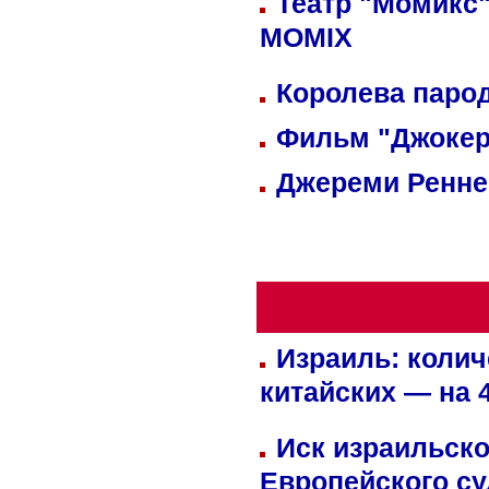
Театр "Момикс"
MOMIX
Королева парод
Фильм "Джокер
Джереми Реннер
Израиль: колич
китайских — на 
Иск израильско