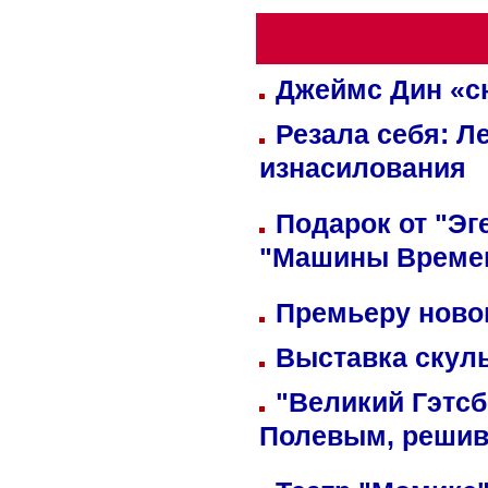
Джеймс Дин «сн
Резала себя: Л
изнасилования
Подарок от "Эг
"Машины Време
Премьеру новог
Выставка скуль
"Великий Гэтсб
Полевым, решив