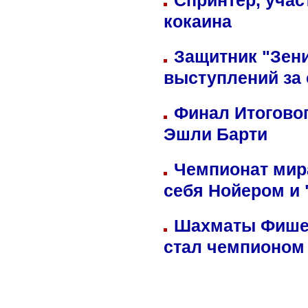
Спринтер, учас
кокаина
Защитник "Зен
выступлений за
Финал Итоговог
Эшли Барти
Чемпионат мир
себя Нойером и 
Шахматы Фишер
стал чемпионом