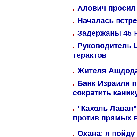
Алович просил 
Началась встре
Задержаны 45 н
Руководитель 
терактов
Жителя Ашдода
Банк Израиля п
сократить кани
"Кахоль Лаван
против прямых 
Охана: я пойду