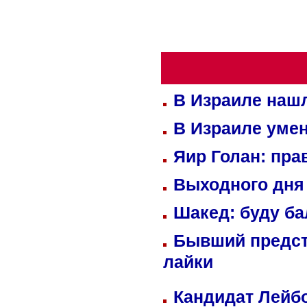
В Израиле нашл
В Израиле уме
Яир Голан: пра
Выходного дня 
Шакед: буду б
Бывший предст
лайки
Кандидат Лейбо