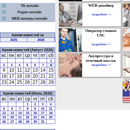
WEB-дизайнер
ТВ онлайн
Радио онлайн
подробнее >>
WEB камеры онлайн
Оператор станков
Архив новостей за
CNC
2025
2026
подробнее >>
Архив новостей (Август 2026)
вс
пн
вт
ср
чт
пт
сб
Акупрессура и
точечный массаж
1
подробнее >>
2
3
4
5
6
7
8
9
10
11
12
13
14
15
16
17
18
19
20
21
22
23
24
25
26
27
28
29
Архив новостей (Июль 2026)
вс
пн
вт
ср
чт
пт
сб
1
2
3
4
5
6
7
8
9
10
11
12
13
14
15
16
17
18
19
20
21
22
23
24
25
26
27
28
29
30
31