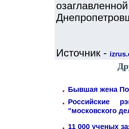
озаглавле
Днепропетровщ
Источник -
izrus.
Др
Бывшая жена Пот
Российские р
"московского де
11 000 ученых з