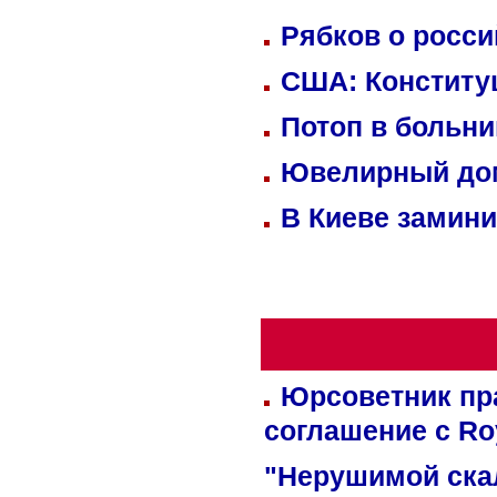
Рябков о росс
США: Конститу
Потоп в больн
Ювелирный дом
В Киеве замини
Юрсоветник пр
соглашение с Ro
"Нерушимой ска