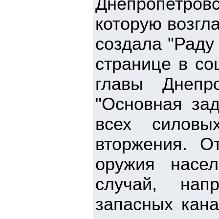
Днепропетров
которую возгл
создала "Раду
странице в со
главы Днепр
"Основная зад
всех силовы
вторжения. О
оружия насе
случай, нап
запасных кана