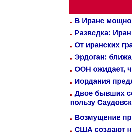
В Иране мощно
Разведка: Иран
От иранских гр
Эрдоган: ближ
ООН ожидает, ч
Иордания пред
Двое бывших со
пользу Саудовс
Возмущение пр
США создают н