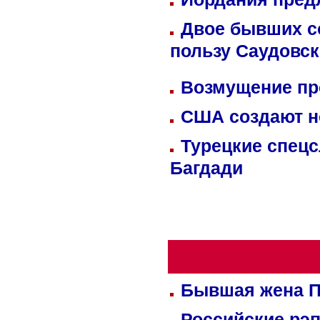
Двое бывших со
пользу Саудовс
Возмущение пр
США создают н
Турецкие спецс
Багдади
Бывшая жена П
Российские рэ