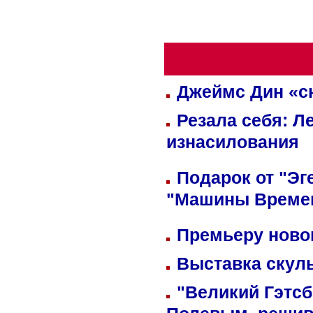
Джеймс Дин «сн
Резала себя: Л
изнасилования
Подарок от "Эг
"Машины Време
Премьеру новог
Выставка скуль
"Великий Гэтсб