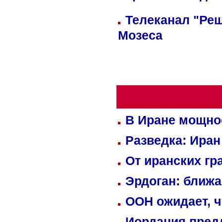
Телеканал "Реш
Мозеса
В Иране мощно
Разведка: Иран
От иранских гр
Эрдоган: ближ
ООН ожидает, ч
Иордания пред