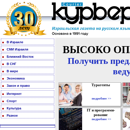
В Израиле
ВЫСОКО ОП
СМИ Израиля
Ближний Восток
Получить пред
В СНГ
вед
В мире
Экономика
Турагенты
Закон и право
Интернет
подробнее >>
Спорт
Культура
IT и программи-
рование
Разное
подробнее >>