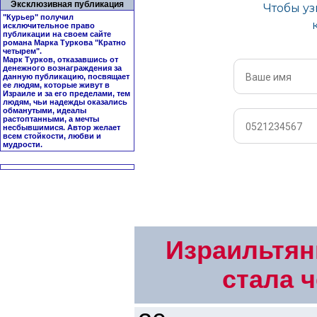
Эксклюзивная публикация
"Курьер" получил
исключительное право
публикации на своем сайте
романа Марка Туркова "
Кратно
четырем
".
Марк Турков, отказавшись от
денежного вознаграждения за
данную публикацию, посвящает
ее людям, которые живут в
Израиле и за его пределами, тем
людям, чьи надежды оказались
обманутыми, идеалы
растоптанными, а мечты
несбывшимися. Автор желает
всем стойкости, любви и
мудрости.
Израильтян
стала 