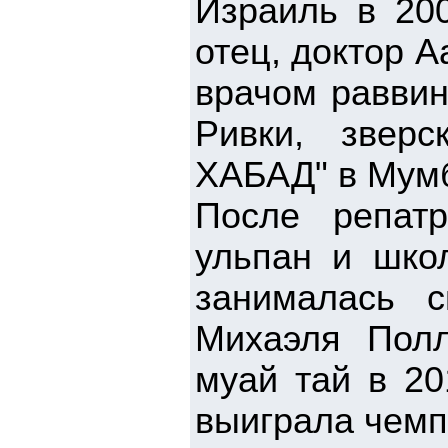
Израиль в 200
отец, доктор 
врачом раввин
Ривки, звер
ХАБАД" в Мум
После репат
ульпан и шко
занималась с
Михаэля Полл
муай тай в 20
выиграла чемп