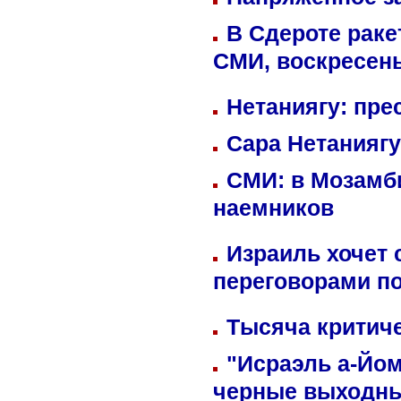
В Сдероте раке
СМИ, воскресень
Нетаниягу: пре
Сара Нетаниягу
СМИ: в Мозамби
наемников
Израиль хочет 
переговорами п
Тысяча критиче
"Исраэль а-Йом
черные выходн