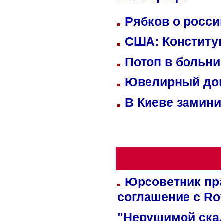
Рябков о росс
США: Конститу
Потоп в больн
Ювелирный дом
В Киеве замини
Юрсоветник пр
соглашение с Ro
"Нерушимой ска