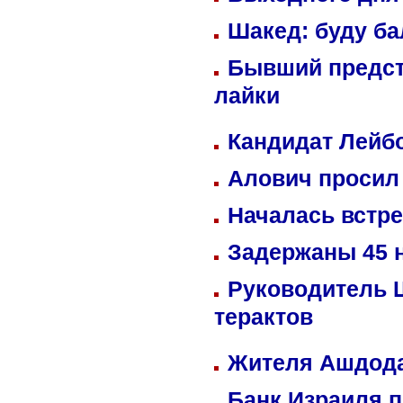
Шакед: буду б
Бывший предст
лайки
Кандидат Лейбо
Алович просил 
Началась встре
Задержаны 45 н
Руководитель 
терактов
Жителя Ашдода
Банк Израиля п