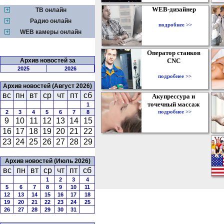
WEB-дизайнер
ТВ онлайн
Радио онлайн
подробнее >>
WEB камеры онлайн
Оператор станков
Архив новостей за
CNC
2025
2026
подробнее >>
Архив новостей (Август 2026)
вс
пн
вт
ср
чт
пт
сб
Акупрессура и
точечный массаж
1
подробнее >>
2
3
4
5
6
7
8
9
10
11
12
13
14
15
16
17
18
19
20
21
22
23
24
25
26
27
28
29
Архив новостей (Июль 2026)
вс
пн
вт
ср
чт
пт
сб
1
2
3
4
5
6
7
8
9
10
11
12
13
14
15
16
17
18
19
20
21
22
23
24
25
26
27
28
29
30
31