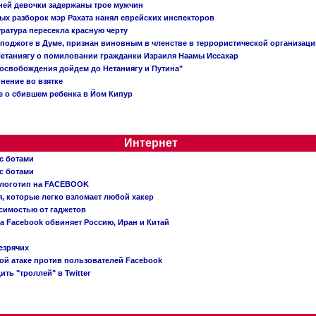
тней девочки задержаны трое мужчин
х разборок мэр Рахата нанял еврейских инспекторов
ратура пересекла красную черту
 поджоге в Думе, признан виновным в членстве в террористической организац
етаниягу о помиловании гражданки Израиля Наамы Иссахар
 освобождения дойдем до Нетаниягу и Путина"
инение во взятке
 о сбившем ребенка в Йом Кипур
Интернет
с ботами
с ботами
 логотип на FACEBOOK
, которые легко взломает любой хакер
симостью от гаджетов
ва Facebook обвиняет Россию, Иран и Китай
езрячих
й атаке против пользователей Facebook
ть "троллей" в Twitter