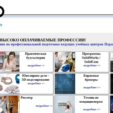
ВЫСОКО ОПЛАЧИВАЕМЫЕ ПРОФЕССИИ!
ия по профессиональной подготовке ведущих учебных центров Изр
Практическая
Программы
бухгалтерия
SolidWorks /
SolidCam
подробнее >>
подробнее >>
Ювелирное дело -
Биржевые
3D моделирование
брокеры
подробнее >>
подробнее >>
Риэлтер
Техник по
кондиционерам
подробнее >>
подробнее >>