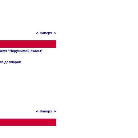
Наверх
время "Нерушимой скалы"
нов долларов
Наверх