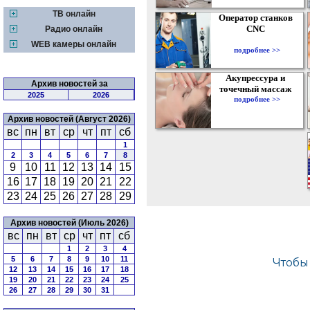
ТВ онлайн
Оператор станков
CNC
Радио онлайн
WEB камеры онлайн
подробнее >>
Акупрессура и
Архив новостей за
точечный массаж
2025
2026
подробнее >>
Архив новостей (Август 2026)
вс
пн
вт
ср
чт
пт
сб
1
2
3
4
5
6
7
8
9
10
11
12
13
14
15
16
17
18
19
20
21
22
23
24
25
26
27
28
29
Архив новостей (Июль 2026)
вс
пн
вт
ср
чт
пт
сб
1
2
3
4
5
6
7
8
9
10
11
12
13
14
15
16
17
18
19
20
21
22
23
24
25
26
27
28
29
30
31