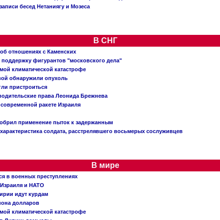
записи бесед Нетаниягу и Мозеса
В СНГ
 об отношениях с Каменских
 поддержку фигурантов "московского дела"
емой климатической катастрофе
вой обнаружили опухоль
огли пристроиться
 водительские права Леонида Брежнева
 современной ракете Израиля
добрил применение пыток к задержанным
характеристика солдата, расстрелявшего восьмерых сослуживцев
В мире
ся в военных преступлениях
 Израиля и НАТО
ирии идут курдам
иона долларов
емой климатической катастрофе