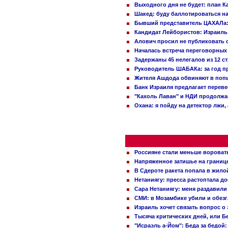
Выходного дня не будет: план 
Шакед: буду баллотироваться н
Бывший представитель ЦАХАЛа: 
Кандидат Лейбористов: Израиль 
Алович просил не публиковать с
Началась встреча переговорных
Задержаны 45 нелегалов из 12 с
Руководитель ШАБАКа: за год п
Жителя Ашдода обвиняют в попы
Банк Израиля предлагает переве
"Кахоль Лаван" и НДИ продолж
Охана: я пойду на детектор лжи,
Россияне стали меньше вороват
Напряженное затишье на границ
В Сдероте ракета попала в жило
Нетаниягу: пресса растоптала д
Сара Нетаниягу: меня раздавили
СМИ: в Мозамбике убили и обез
Израиль хочет связать вопрос 
Тысяча критических дней, или Б
"Исраэль а-Йом": Беда за бедой