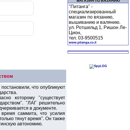
МАГАЗИН ПО ВЯЗАНИЮ
"Питанга" -
специализированный
магазин по вязанию,
вышиванию и валянию.
ул. Ротшильд 1, Ришон Ле-
Цион,
тел. 03-9500515
www.pitanga.co.il
ством
 постановили, что опубликуют
дарства.
асно которому "существует
дарством". "ЛАГ решительно
дчеркивается в документе.
 время саммита, что усилия
только тянут время". Он также
стинскую автономию.