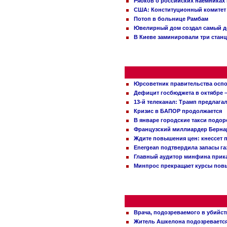
Рябков о российских наемниках
США: Конституционный комитет 
Потоп в больнице Рамбам
Ювелирный дом создал самый д
В Киеве заминировали три стан
Юрсоветник правительства оспо
Дефицит госбюджета в октябре –
13-й телеканал: Трамп предлаг
Кризис в БАПОР продолжается
В январе городские такси подо
Французский миллиардер Бернар
Ждите повышения цен: кнессет 
Energean подтвердила запасы г
Главный аудитор минфина прика
Минпрос прекращает курсы повы
Врача, подозреваемого в убийст
Житель Ашкелона подозревается 