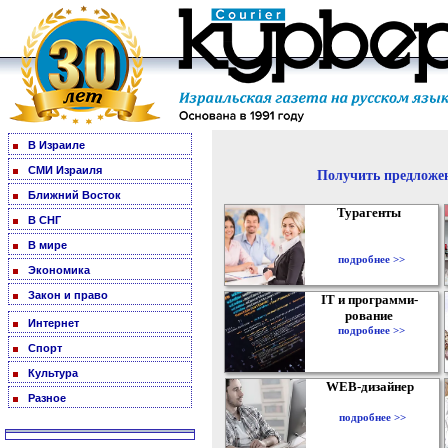
В Израиле
СМИ Израиля
Получить предложен
Ближний Восток
Турагенты
В СНГ
В мире
подробнее >>
Экономика
Закон и право
IT и программи-
рование
Интернет
подробнее >>
Спорт
Культура
WEB-дизайнер
Разное
подробнее >>