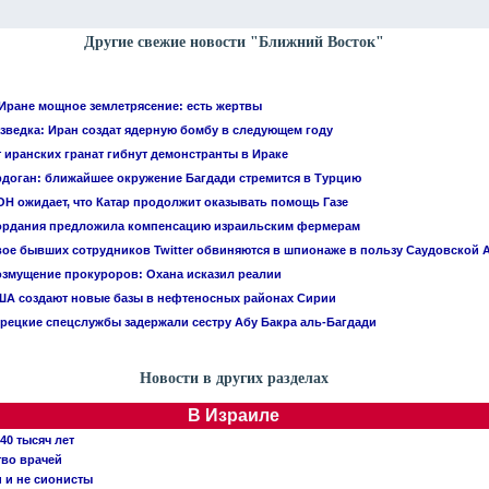
Другие свежие новости "Ближний Восток"
Иране мощное землетрясение: есть жертвы
зведка: Иран создат ядерную бомбу в следующем году
 иранских гранат гибнут демонстранты в Ираке
доган: ближайшее окружение Багдади стремится в Турцию
Н ожидает, что Катар продолжит оказывать помощь Газе
ордания предложила компенсацию израильским фермерам
ое бывших сотрудников Twitter обвиняются в шпионаже в пользу Саудовской 
змущение прокуроров: Охана исказил реалии
А создают новые базы в нефтеносных районах Сирии
рецкие спецслужбы задержали сестру Абу Бакра аль-Багдади
Новости в других разделах
В Израиле
40 тысяч лет
тво врачей
и и не сионисты