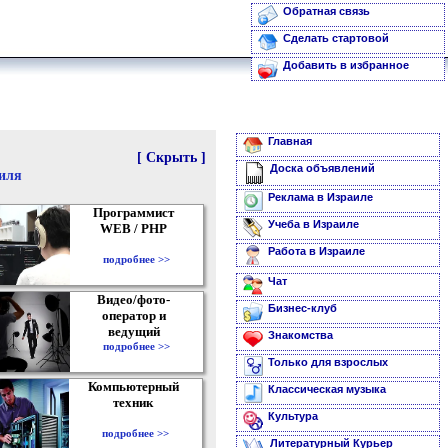
Обратная связь
Сделать стартовой
Добавить в избранное
Главная
[ Скрыть ]
Доска объявлений
аиля
Реклама в Израиле
Программист
Учеба в Израиле
WEB / PHP
Работа в Израиле
подробнее >>
Чат
Видео/фото-
Бизнес-клуб
оператор и
ведущий
Знакомства
подробнее >>
Только для взрослых
Компьютерный
Классическая музыка
техник
Культура
подробнее >>
Литературный Курьер