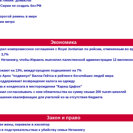
 в Ливии: домыслы
Сирии не создать без РФ
орогой ремень в мире
ции метро
Экономика
рил компромиссное соглашение с Royal Jordanian по рейсам, отмененным во 
 3,7%
ал Нетаниягу, чтобы Израиль выплатил палестинской администрации 12 миллио
рожают на 13%, междугородние подешевеют на 7%
 Арно "подвинул" Билла Гейтса в рейтинге богатейших людей мира
поддерживает возвращение налога на одежду
аза и конденсата в месторождении "Кариш Цафон"
зал согласовывать с ним обязательства на сумму свыше 200 тысяч шекелей
шения квалификации для учителей из-за отсутствия бюджета
Закон и право
ве жены, перевели в изолятор
в подстрекательствах к убийству семьи Нетаниягу