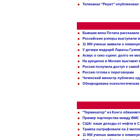
Телеканал "Решет" опубликовал 
Бывшая жена Потапа рассказала
Российские рэперы выступили в
11 000 ученых заявили о немину
У дочери ведущей Ларисы Гузее
Асмус о секс-сцене: долго не м
На аукционе в Москве выставят
Россия получила доступ к самой
Россия готова к переговорам
Чеченский министр публично о
Обнародована психологическая 
"Терминатор" из Конго обвиняет
Пример партнерства между ВМС
США: наши доходы от нефти в С
Трампа оштрафовали на 2 милл
11 000 ученых заявили о немину