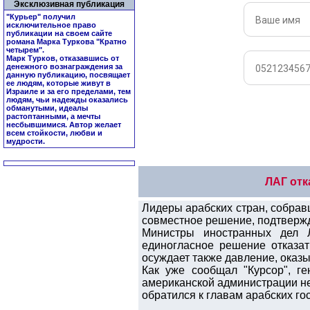
Эксклюзивная публикация
"Курьер" получил
исключительное право
публикации на своем сайте
романа Марка Туркова "
Кратно
четырем
".
Марк Турков, отказавшись от
денежного вознаграждения за
данную публикацию, посвящает
ее людям, которые живут в
Израиле и за его пределами, тем
людям, чьи надежды оказались
обманутыми, идеалы
растоптанными, а мечты
несбывшимися. Автор желает
всем стойкости, любви и
мудрости.
ЛАГ отк
Лидеры арабских стран, собравш
совместное решение, подтвержд
Министры иностранных дел Л
единогласное решение отказат
осуждает также давление, оказ
Как уже сообщал "Курсор", г
американской администрации не 
обратился к главам арабских г