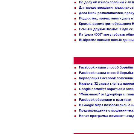
По делу об изнасиловании 7-ле
Для предотвращения межклановы
Дела Биби разваливаются, проку
Подросток, причастный к делу о
Кремль рассмотрит обращение Н
Семья и друзья Наамы: "Ради ее
Из "дела 4000" могут убрать обв
Выбросил кокаин: новые данные
Facebook нашла способ борьбы 
Facebook нашла способ борьбы 
Корпорация Facebook поменяла
Названы 32 самых глупых пароля
Google поможет бороться с зави
"Фейк-ньюз" от Цукерберга: гла
Facebook обвинили в плагиате
В Google Maps позаботились о н
Предупреждение о мошенническо
Новая программа поможет находи