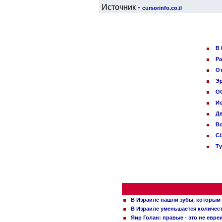
Источник -
cursorinfo.co.il
В 
Ра
От
Эр
ОО
И
Дв
Во
СШ
Ту
В Израиле нашли зубы, которым 
В Израиле уменьшается количес
Яир Голан: правые - это не евре