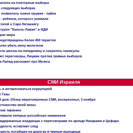
Кахлона на повторные выборы
а следующих выборах
появилось новое оружие - лайки
- ребенок, которого унижали
татей о Саре Нетаниягу
 групп "Кахоль-Лаван" и НДИ
тран мира
редотвращены более 450 терактов
тке убить жену молотком
сти школы на пятидневку и сократить каникулы
ают переговоры, Лицман против прямых выборов
 а Лапид расскажет про Мозеса
СМИ Израиля
ь и интересоваться коррупцией
е Газы
й дом. Обзор ивритоязычных СМИ, воскресенье, 3 ноября
остоинство моей жены
 как таракана
главили пятерых российских наемников
о задержанных иорданцах с переговорами по аренде Нахараим и Цофара
едность оставляет след
: шесть погибших на дорогах в черные выходные