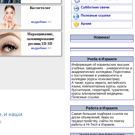
Косметолог
Субботние свечи
Полезные ссылки
подробнее >>
Архив
Наращивание,
Новинка!
ламинирование
ресниц 1D-3D
подробнее >>
Учеба в Израиле
Информация об израильских высших
учебных заведениях - университетах и
академических колледжах.Подготовка
к поступлению в университеты и
колледжи (курсы психометрии).
А также: курсы иврита, английского
языка, компьютерные курсы, курсы
бухгалтеров, секретарей, турагентов,
курсы альтернативной медицины.
Полезные ссылки.
Работа в Израиле
Самая большая подборка ссылок на
доски объявлений, бюро по
трудоустройству, сайты по поиску
работы в Hi-Tech в Израиле.