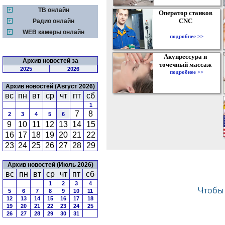
ТВ онлайн
Оператор станков
CNC
Радио онлайн
WEB камеры онлайн
подробнее >>
Акупрессура и
Архив новостей за
точечный массаж
2025
2026
подробнее >>
Архив новостей (Август 2026)
вс
пн
вт
ср
чт
пт
сб
1
7
8
2
3
4
5
6
9
10
11
12
13
14
15
16
17
18
19
20
21
22
23
24
25
26
27
28
29
Архив новостей (Июль 2026)
вс
пн
вт
ср
чт
пт
сб
1
2
3
4
5
6
7
8
9
10
11
12
13
14
15
16
17
18
19
20
21
22
23
24
25
26
27
28
29
30
31