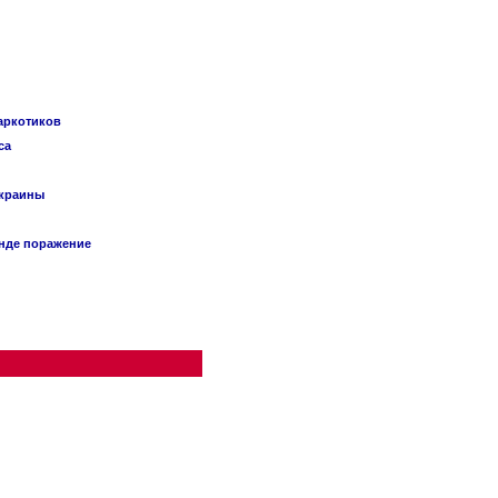
наркотиков
са
Украины
анде поражение