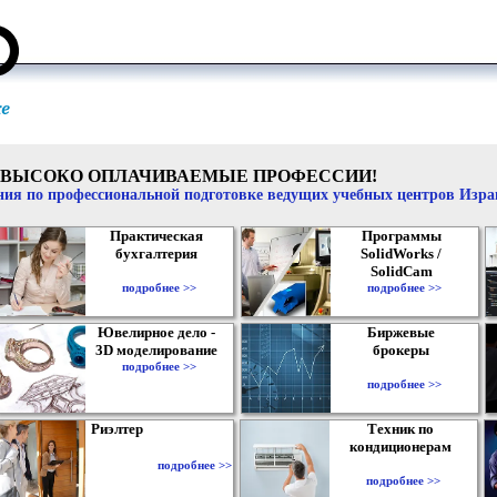
ВЫСОКО ОПЛАЧИВАЕМЫЕ ПРОФЕССИИ!
ия по профессиональной подготовке ведущих учебных центров Изр
Практическая
Программы
бухгалтерия
SolidWorks /
SolidCam
подробнее >>
подробнее >>
Ювелирное дело -
Биржевые
3D моделирование
брокеры
подробнее >>
подробнее >>
Риэлтер
Техник по
кондиционерам
подробнее >>
подробнее >>