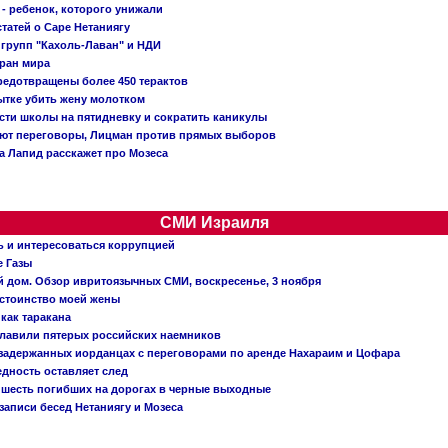
- ребенок, которого унижали
татей о Саре Нетаниягу
 групп "Кахоль-Лаван" и НДИ
тран мира
редотвращены более 450 терактов
тке убить жену молотком
сти школы на пятидневку и сократить каникулы
ают переговоры, Лицман против прямых выборов
 а Лапид расскажет про Мозеса
СМИ Израиля
ь и интересоваться коррупцией
е Газы
й дом. Обзор ивритоязычных СМИ, воскресенье, 3 ноября
остоинство моей жены
 как таракана
главили пятерых российских наемников
о задержанных иорданцах с переговорами по аренде Нахараим и Цофара
едность оставляет след
: шесть погибших на дорогах в черные выходные
записи бесед Нетаниягу и Мозеса