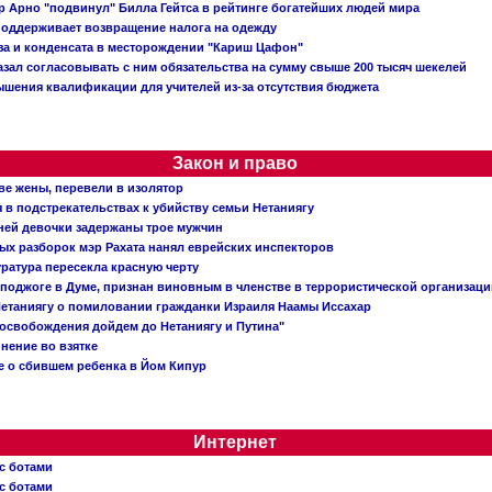
 Арно "подвинул" Билла Гейтса в рейтинге богатейших людей мира
поддерживает возвращение налога на одежду
аза и конденсата в месторождении "Кариш Цафон"
зал согласовывать с ним обязательства на сумму свыше 200 тысяч шекелей
шения квалификации для учителей из-за отсутствия бюджета
Закон и право
ве жены, перевели в изолятор
в подстрекательствах к убийству семьи Нетаниягу
тней девочки задержаны трое мужчин
х разборок мэр Рахата нанял еврейских инспекторов
ратура пересекла красную черту
 поджоге в Думе, признан виновным в членстве в террористической организац
етаниягу о помиловании гражданки Израиля Наамы Иссахар
 освобождения дойдем до Нетаниягу и Путина"
инение во взятке
 о сбившем ребенка в Йом Кипур
Интернет
с ботами
с ботами