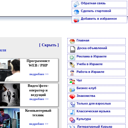
Обратная связь
Сделать стартовой
Добавить в избранное
Главная
[ Скрыть ]
Доска объявлений
аиля
Реклама в Израиле
Программист
Учеба в Израиле
WEB / PHP
Работа в Израиле
подробнее >>
Чат
Видео/фото-
Бизнес-клуб
оператор и
ведущий
Знакомства
подробнее >>
Только для взрослых
Компьютерный
Классическая музыка
техник
Культура
подробнее >>
Литературный Курьер