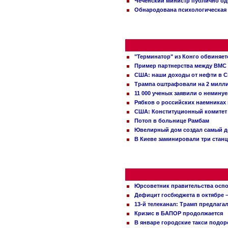
Чеченский министр публично о
Обнародована психологическая 
"Терминатор" из Конго обвиняет
Пример партнерства между ВМС
США: наши доходы от нефти в С
Трампа оштрафовали на 2 милл
11 000 ученых заявили о немину
Рябков о российских наемниках
США: Конституционный комитет 
Потоп в больнице Рамбам
Ювелирный дом создал самый д
В Киеве заминировали три стан
Юрсоветник правительства оспо
Дефицит госбюджета в октябре –
13-й телеканал: Трамп предлаг
Кризис в БАПОР продолжается
В январе городские такси подо