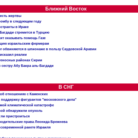
Ближний Восток
 есть жертвы
бомбу в следующем году
нстранты в Ираке
Багдади стремится в Турцию
жит оказывать помощь Газе
ацию израильским фермерам
er обвиняются в шпионаже в пользу Саудовской Аравии
исказил реалии
теносных районах Сирии
 сестру Абу Бакра аль-Багдади
В СНГ
 об отношениях с Каменских
 поддержку фигурантов "московского дела"
емой климатической катастрофе
вой обнаружили опухоль
огли пристроиться
 водительские права Леонида Брежнева
 современной ракете Израиля