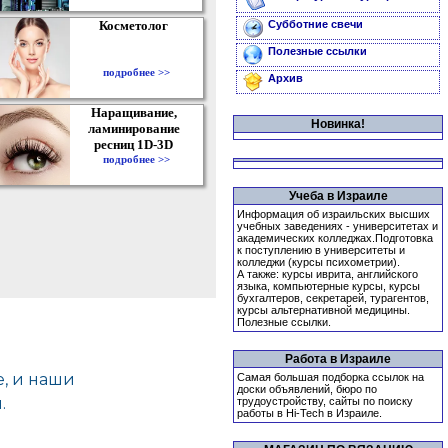
Косметолог
Субботние свечи
Полезные ссылки
подробнее >>
Архив
Наращивание,
Новинка!
ламинирование
ресниц 1D-3D
подробнее >>
Учеба в Израиле
Информация об израильских высших
учебных заведениях - университетах и
академических колледжах.Подготовка
к поступлению в университеты и
колледжи (курсы психометрии).
А также: курсы иврита, английского
языка, компьютерные курсы, курсы
бухгалтеров, секретарей, турагентов,
курсы альтернативной медицины.
Полезные ссылки.
Работа в Израиле
Самая большая подборка ссылок на
доски объявлений, бюро по
трудоустройству, сайты по поиску
работы в Hi-Tech в Израиле.