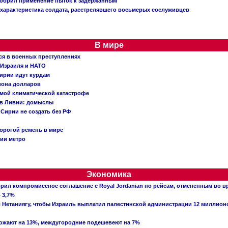
добрил применение пыток к задержанным
характеристика солдата, расстрелявшего восьмерых сослуживцев
В мире
ся в военных преступлениях
 Израиля и НАТО
ирии идут курдам
иона долларов
емой климатической катастрофе
 в Ливии: домыслы
Сирии не создать без РФ
орогой ремень в мире
ции метро
Экономика
рил компромиссное соглашение с Royal Jordanian по рейсам, отмененным во 
 3,7%
ал Нетаниягу, чтобы Израиль выплатил палестинской администрации 12 миллио
рожают на 13%, междугородние подешевеют на 7%