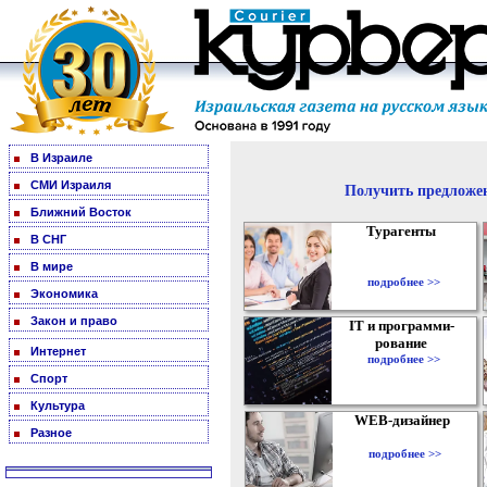
В Израиле
СМИ Израиля
Получить предложен
Ближний Восток
Турагенты
В СНГ
В мире
подробнее >>
Экономика
Закон и право
IT и программи-
рование
Интернет
подробнее >>
Спорт
Культура
WEB-дизайнер
Разное
подробнее >>