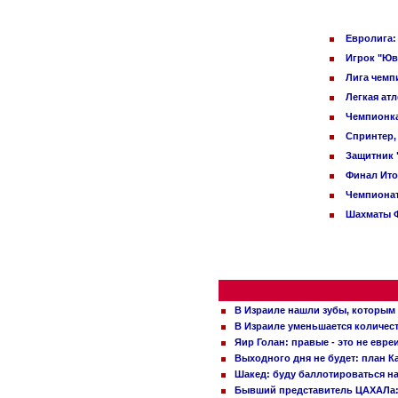
Евролига:
Игрок "Юв
Лига чемп
Легкая ат
Чемпионка
Спринтер,
Защитник 
Финал Ито
Чемпионат
Шахматы Ф
В Израиле нашли зубы, которым 
В Израиле уменьшается количес
Яир Голан: правые - это не евре
Выходного дня не будет: план 
Шакед: буду баллотироваться н
Бывший представитель ЦАХАЛа: 