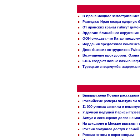
В Иране мощное землетрясение:
Разведка: Иран создат ядерную 
От иранских гранат гибнут демо
Эрдоган: ближайшее окружение 
ООН ожидает, что Катар продол
Иордания предложила компенс
Двое бывших сотрудников Twitt
Возмущение прокуроров: Охана 
США создают новые базы в неф
Турецкие спецслужбы задержали
Бывшая жена Потапа рассказала
Российские рэперы выступили в
11 000 ученых заявили о немину
У дочери ведущей Ларисы Гузее
Асмус о секс-сцене: долго не м
На аукционе в Москве выставят
Россия получила доступ к самой
Россия готова к переговорам