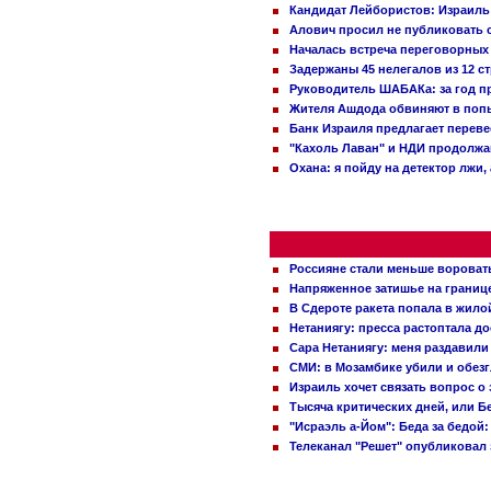
Кандидат Лейбористов: Израиль 
Алович просил не публиковать с
Началась встреча переговорных
Задержаны 45 нелегалов из 12 с
Руководитель ШАБАКа: за год п
Жителя Ашдода обвиняют в попы
Банк Израиля предлагает переве
"Кахоль Лаван" и НДИ продолж
Охана: я пойду на детектор лжи,
Россияне стали меньше вороват
Напряженное затишье на границ
В Сдероте ракета попала в жило
Нетаниягу: пресса растоптала д
Сара Нетаниягу: меня раздавили
СМИ: в Мозамбике убили и обез
Израиль хочет связать вопрос 
Тысяча критических дней, или Б
"Исраэль а-Йом": Беда за бедой
Телеканал "Решет" опубликовал 