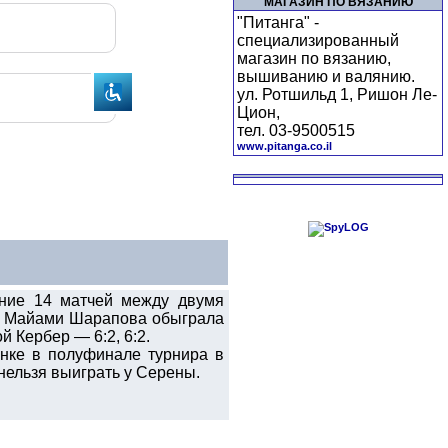
МАГАЗИН ПО ВЯЗАНИЮ
"Питанга" -
специализированный
магазин по вязанию,
вышиванию и валянию.
ул. Ротшильд 1, Ришон Ле-
Цион,
тел. 03-9500515
www.pitanga.co.il
ние 14 матчей между двумя
 в Майами Шарапова обыграла
й Кербер — 6:2, 6:2.
нке в полуфинале турнира в
 нельзя выиграть у Серены.