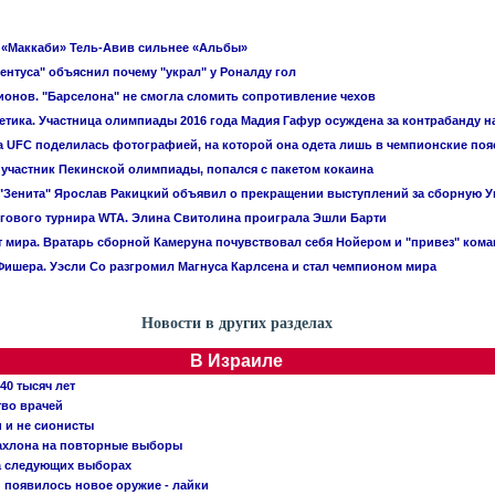
 «Маккаби» Тель-Авив сильнее «Альбы»
ентуса" объяснил почему "украл" у Роналду гол
ионов. "Барселона" не смогла сломить сопротивление чехов
летика. Участница олимпиады 2016 года Мадия Гафур осуждена за контрабанду 
 UFC поделилась фотографией, на которой она одета лишь в чемпионские поя
 участник Пекинской олимпиады, попался с пакетом кокаина
"Зенита" Ярослав Ракицкий объявил о прекращении выступлений за сборную 
гового турнира WTA. Элина Свитолина проиграла Эшли Барти
 мира. Вратарь сборной Камеруна почувствовал себя Нойером и "привез" ком
ишера. Уэсли Со разгромил Магнуса Карлсена и стал чемпионом мира
Новости в других разделах
В Израиле
40 тысяч лет
тво врачей
и и не сионисты
Кахлона на повторные выборы
а следующих выборах
появилось новое оружие - лайки