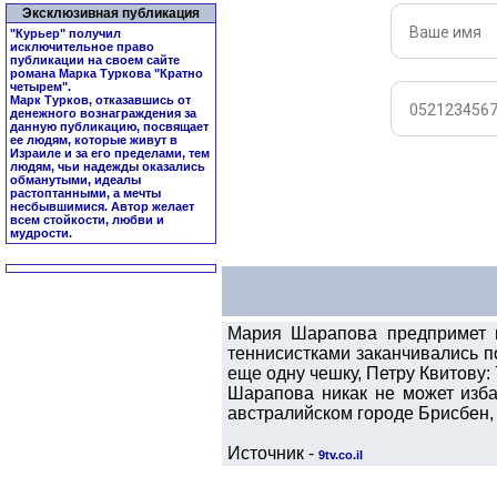
Эксклюзивная публикация
"Курьер" получил
исключительное право
публикации на своем сайте
романа Марка Туркова "
Кратно
четырем
".
Марк Турков, отказавшись от
денежного вознаграждения за
данную публикацию, посвящает
ее людям, которые живут в
Израиле и за его пределами, тем
людям, чьи надежды оказались
обманутыми, идеалы
растоптанными, а мечты
несбывшимися. Автор желает
всем стойкости, любви и
мудрости.
Мария Шарапова предпримет п
теннисистками заканчивались 
еще одну чешку, Петру Квитову:
Шарапова никак не может изба
австралийском городе Брисбен, 
Источник -
9tv.co.il