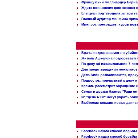
Французский миллиардер Бернар
Ждите повышения цен: кнессет 
Energean подтвердила запасы г
Главный аудитор минфина прика
Минпрос прекращает курсы повы
Врача, подозреваемого в убийст
Житель Ашкелона подозревается 
По делу об изнасиловании 7-ле
Для предотвращения межклановы
Дела Биби разваливаются, проку
Подросток, причастный к делу о
Кремль рассмотрит обращение Н
Семья и друзья Наамы: "Ради ее
Из "дела 4000" могут убрать обв
Выбросил кокаин: новые данные
Facebook нашла способ борьбы 
Facebook нашла способ борьбы 