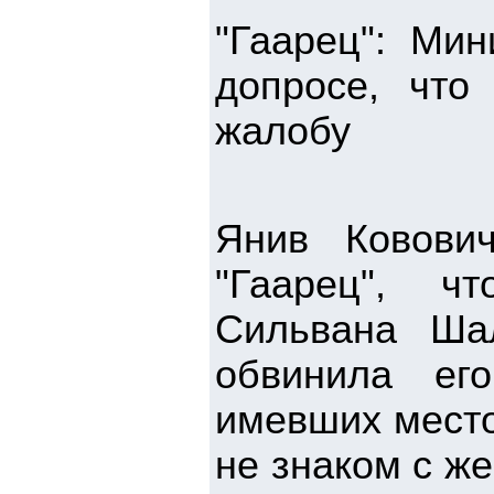
"Гаарец": Ми
допросе, что
жалобу
Янив Ковови
"Гаарец", ч
Сильвана Ша
обвинила его
имевших место
не знаком с ж