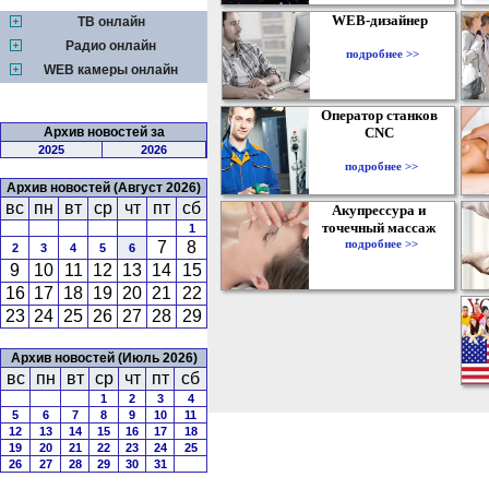
WEB-дизайнер
ТВ онлайн
Радио онлайн
подробнее >>
WEB камеры онлайн
Оператор станков
Архив новостей за
CNC
2025
2026
подробнее >>
Архив новостей (Август 2026)
вс
пн
вт
ср
чт
пт
сб
Акупрессура и
точечный массаж
1
подробнее >>
7
8
2
3
4
5
6
9
10
11
12
13
14
15
16
17
18
19
20
21
22
23
24
25
26
27
28
29
Архив новостей (Июль 2026)
вс
пн
вт
ср
чт
пт
сб
1
2
3
4
5
6
7
8
9
10
11
12
13
14
15
16
17
18
19
20
21
22
23
24
25
26
27
28
29
30
31