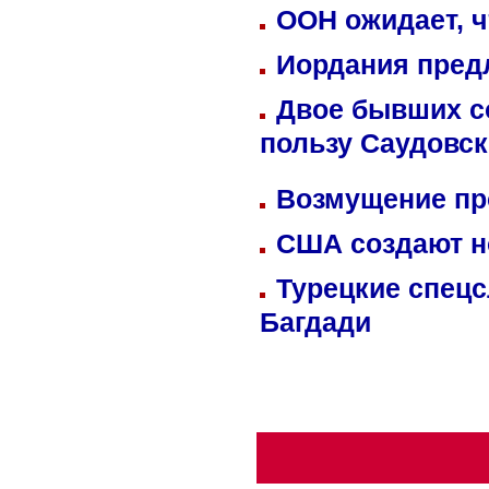
ООН ожидает, ч
Иордания пред
Двое бывших со
пользу Саудовс
Возмущение пр
США создают н
Турецкие спецс
Багдади