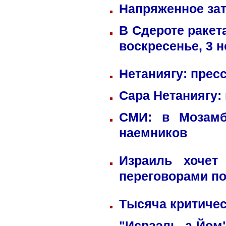
Напряженное зат
В Сдероте ракет
воскресенье, 3 
Нетаниягу: прес
Сара Нетаниягу:
СМИ: в Мозамб
наемников
Израиль хочет
переговорами по
Тысяча критичес
"Исраэль а-Йом