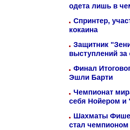
одета лишь в че
Спринтер, учас
кокаина
Защитник "Зен
выступлений за
Финал Итоговог
Эшли Барти
Чемпионат мир
себя Нойером и 
Шахматы Фишер
стал чемпионом