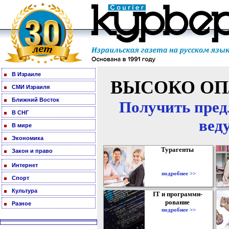
В Израиле
ВЫСОКО ОП
СМИ Израиля
Ближний Восток
Получить пред
В СНГ
вед
В мире
Экономика
Турагенты
Закон и право
Интернет
подробнее >>
Спорт
Культура
IT и программи-
рование
Разное
подробнее >>