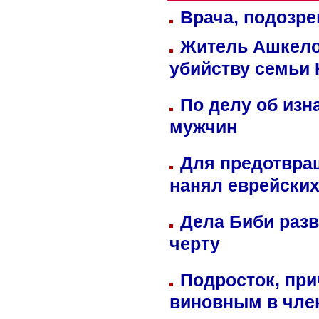
Врача, подозре
Житель Ашкелон
убийству семьи 
По делу об изн
мужчин
Для предотвра
нанял еврейских
Дела Биби разв
черту
Подросток, при
виновным в член