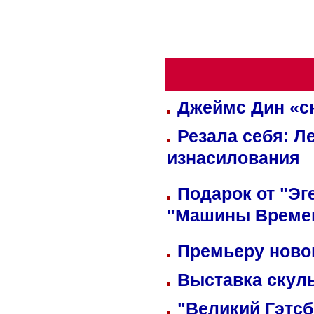
Джеймс Дин «сн
Резала себя: Л
изнасилования
Подарок от "Эг
"Машины Време
Премьеру новог
Выставка скуль
"Великий Гэтсб