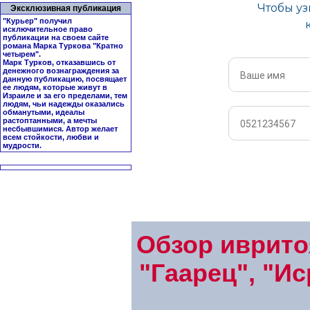
Эксклюзивная публикация
"Курьер" получил
исключительное право
публикации на своем сайте
романа Марка Туркова "
Кратно
четырем
".
Марк Турков, отказавшись от
денежного вознаграждения за
данную публикацию, посвящает
ее людям, которые живут в
Израиле и за его пределами, тем
людям, чьи надежды оказались
обманутыми, идеалы
растоптанными, а мечты
несбывшимися. Автор желает
всем стойкости, любви и
мудрости.
Обзор иврито
"Гаарец", "Ис