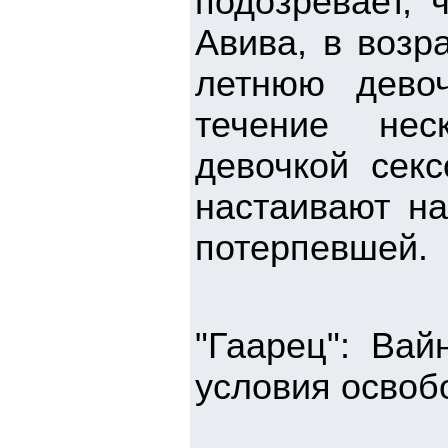
подозревает, 
Авива, в возр
летнюю девоч
течение нес
девочкой сек
настаивают на
потерпевшей.
"Гаарец": Ва
условия освоб