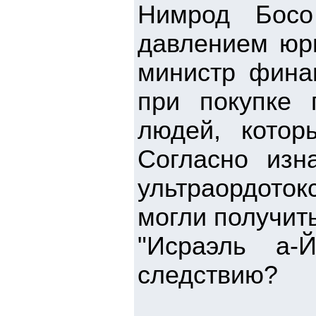
Нимрод Босо
давлением юри
министр фина
при покупке 
людей, кото
Согласно изн
ультраордоток
могли получит
"Исраэль а-
следствию?