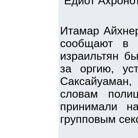
"Едиот Ахронот
Итамар Айхнер
сообщают в "
израильтян б
за оргию, ус
Саксайуаман,
словам поли
принимали на
групповым сек