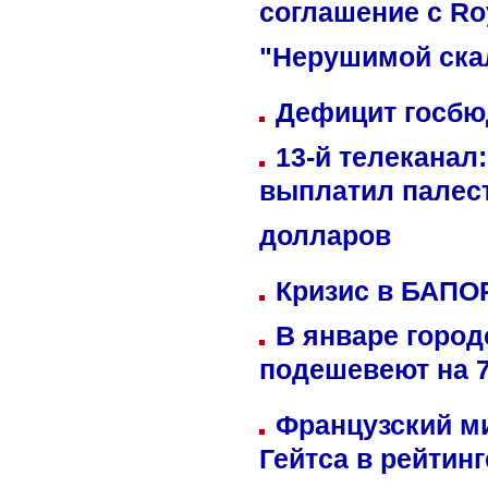
соглашение с Ro
"Нерушимой ска
Дефицит госбюд
13-й телеканал
выплатил палес
долларов
Кризис в БАПО
В январе город
подешевеют на 
Французский м
Гейтса в рейтин