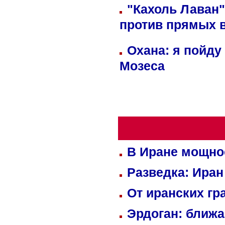
"Кахоль Лаван
против прямых 
Охана: я пойду
Мозеса
В Иране мощно
Разведка: Иран
От иранских гр
Эрдоган: ближ