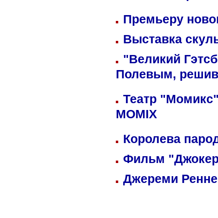
Премьеру новог
Выставка скуль
"Великий Гэтсб
Полевым, решив
Театр "Момикс"
MOMIX
Королева парод
Фильм "Джокер
Джереми Реннер