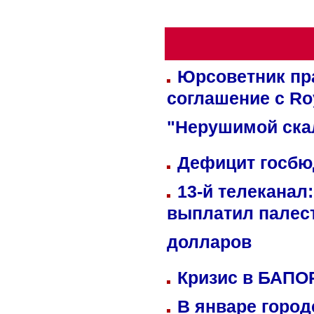
Юрсоветник пр
соглашение с Ro
"Нерушимой ска
Дефицит госбюд
13-й телеканал
выплатил палес
долларов
Кризис в БАПО
В январе город