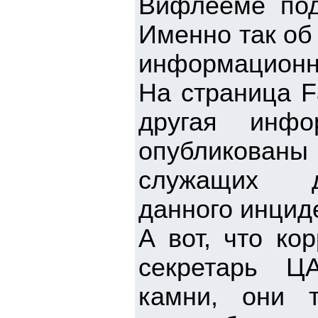
Вифлееме по
Именно так об
информационно
На страница F
другая инф
опубликован
служащих д
данного инцид
А вот, что ко
секретарь Ц
камни, они 