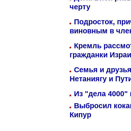
черту
Подросток, при
виновным в член
Кремль рассмо
гражданки Изра
Семья и друзь
Нетаниягу и Пут
Из "дела 4000"
Выбросил кока
Кипур