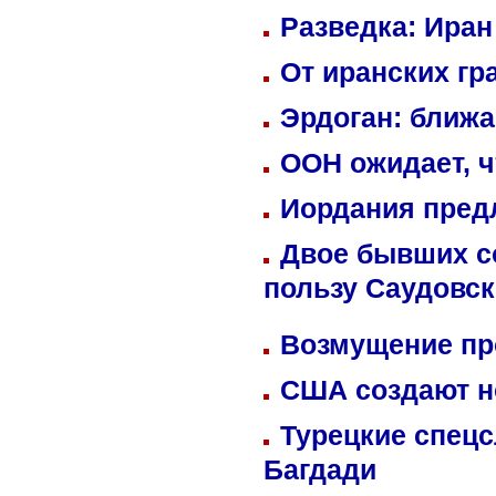
Разведка: Иран
От иранских гр
Эрдоган: ближ
ООН ожидает, ч
Иордания пред
Двое бывших со
пользу Саудовс
Возмущение пр
США создают н
Турецкие спецс
Багдади