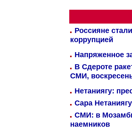
Россияне стали
коррупцией
Напряженное за
В Сдероте раке
СМИ, воскресень
Нетаниягу: пре
Сара Нетаниягу
СМИ: в Мозамби
наемников