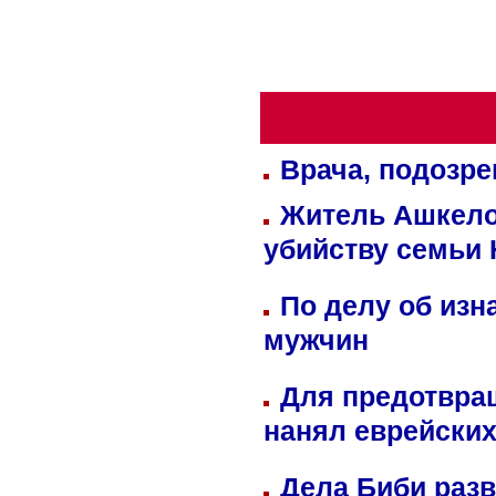
Врача, подозре
Житель Ашкелон
убийству семьи 
По делу об изн
мужчин
Для предотвра
нанял еврейских
Дела Биби разв