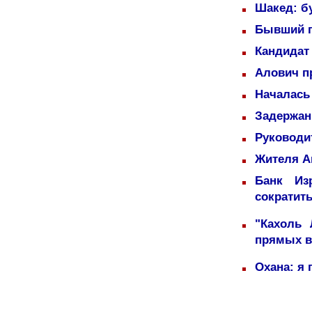
Шакед: б
Бывший п
Кандидат 
Алович пр
Началась
Задержаны
Руководи
Жителя А
Банк Из
сократит
"Кахоль
прямых 
Охана: я 