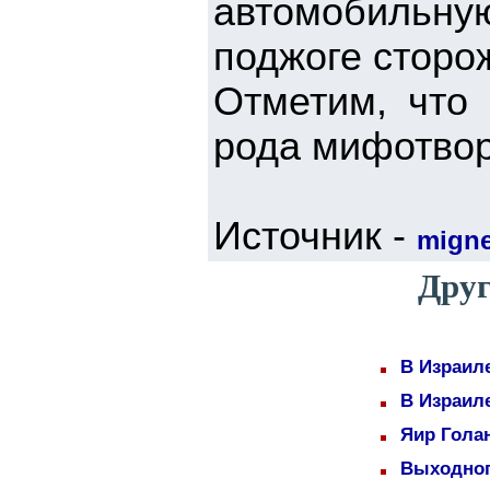
автомобильну
поджоге сторо
Отметим, что 
рода мифотвор
Источник -
mign
Друг
В Израил
В Израил
Яир Голан
Выходног