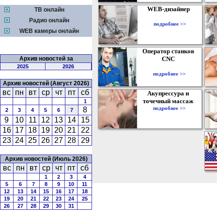
WEB-дизайнер
ТВ онлайн
Радио онлайн
подробнее >>
WEB камеры онлайн
Оператор станков
Архив новостей за
CNC
2025
2026
подробнее >>
Архив новостей (Август 2026)
вс
пн
вт
ср
чт
пт
сб
Акупрессура и
точечный массаж
1
подробнее >>
8
2
3
4
5
6
7
9
10
11
12
13
14
15
16
17
18
19
20
21
22
23
24
25
26
27
28
29
Архив новостей (Июль 2026)
вс
пн
вт
ср
чт
пт
сб
1
2
3
4
5
6
7
8
9
10
11
12
13
14
15
16
17
18
19
20
21
22
23
24
25
26
27
28
29
30
31