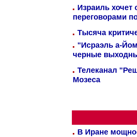
Израиль хочет 
переговорами п
Тысяча критиче
"Исраэль а-Йом
черные выходн
Телеканал "Реш
Мозеса
В Иране мощно