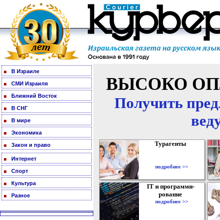
В Израиле
ВЫСОКО ОП
СМИ Израиля
Ближний Восток
Получить пред
В СНГ
вед
В мире
Экономика
Турагенты
Закон и право
Интернет
подробнее >>
Спорт
Культура
IT и программи-
рование
Разное
подробнее >>