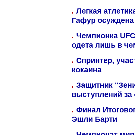
Легкая атлетик
Гафур осуждена 
Чемпионка UFC
одета лишь в че
Спринтер, учас
кокаина
Защитник "Зен
выступлений за
Финал Итоговог
Эшли Барти
Чемпионат мир