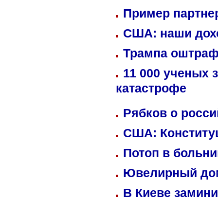
Пример партне
США: наши дох
Трампа оштраф
11 000 ученых 
катастрофе
Рябков о росс
США: Конститу
Потоп в больн
Ювелирный дом
В Киеве замини