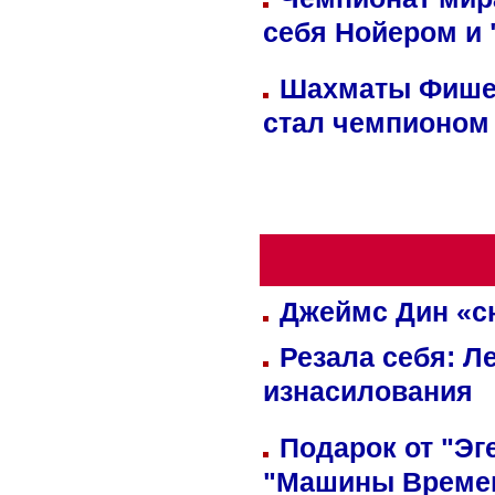
себя Нойером и 
Шахматы Фишер
стал чемпионом
Джеймс Дин «сн
Резала себя: Л
изнасилования
Подарок от "Эг
"Машины Време