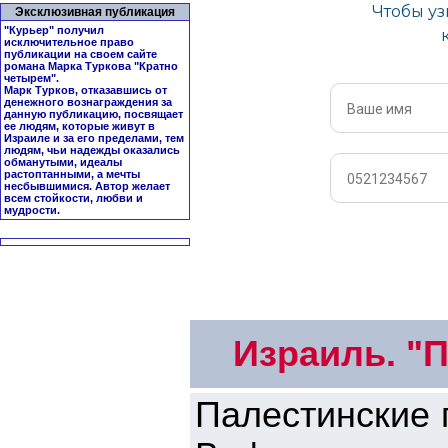
Эксклюзивная публикация
"Курьер" получил
исключительное право
публикации на своем сайте
романа Марка Туркова "
Кратно
четырем
".
Марк Турков, отказавшись от
денежного вознаграждения за
данную публикацию, посвящает
ее людям, которые живут в
Израиле и за его пределами, тем
людям, чьи надежды оказались
обманутыми, идеалы
растоптанными, а мечты
несбывшимися. Автор желает
всем стойкости, любви и
мудрости.
Израиль. "П
Палестинские 