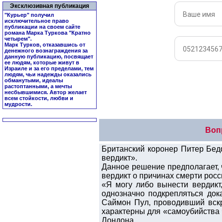
Эксклюзивная публикация
"Курьер" получил
исключительное право
публикации на своем сайте
романа Марка Туркова "
Кратно
четырем
".
Марк Турков, отказавшись от
денежного вознаграждения за
данную публикацию, посвящает
ее людям, которые живут в
Израиле и за его пределами, тем
людям, чьи надежды оказались
обманутыми, идеалы
растоптанными, а мечты
несбывшимися. Автор желает
всем стойкости, любви и
мудрости.
Воп
Британский коронер Питер Бед
вердикт».
Данное решение предполагает, 
вердикт о причинах смерти росс
«Я могу либо вынести вердикт
однозначно подкрепляться док
Саймон Пул, проводивший вскр
характерны для «самоубийства 
Лондона.