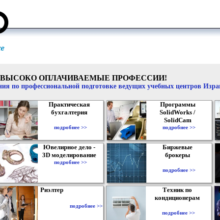
ВЫСОКО ОПЛАЧИВАЕМЫЕ ПРОФЕССИИ!
ия по профессиональной подготовке ведущих учебных центров Изр
Практическая
Программы
бухгалтерия
SolidWorks /
SolidCam
подробнее >>
подробнее >>
Ювелирное дело -
Биржевые
3D моделирование
брокеры
подробнее >>
подробнее >>
Риэлтер
Техник по
кондиционерам
подробнее >>
подробнее >>