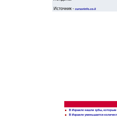
Источник -
cursorinfo.co.il
В Израиле нашли зубы, которым 
В Израиле уменьшается количес