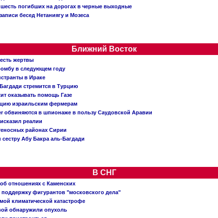
: шесть погибших на дорогах в черные выходные
записи бесед Нетаниягу и Мозеса
Ближний Восток
 есть жертвы
бомбу в следующем году
нстранты в Ираке
Багдади стремится в Турцию
жит оказывать помощь Газе
ацию израильским фермерам
er обвиняются в шпионаже в пользу Саудовской Аравии
исказил реалии
теносных районах Сирии
 сестру Абу Бакра аль-Багдади
В СНГ
 об отношениях с Каменских
 поддержку фигурантов "московского дела"
емой климатической катастрофе
вой обнаружили опухоль