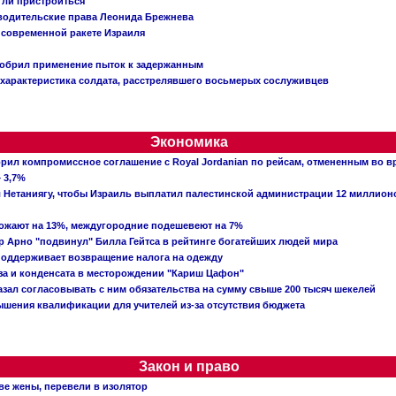
огли пристроиться
 водительские права Леонида Брежнева
 современной ракете Израиля
добрил применение пыток к задержанным
характеристика солдата, расстрелявшего восьмерых сослуживцев
Экономика
рил компромиссное соглашение с Royal Jordanian по рейсам, отмененным во 
 3,7%
ал Нетаниягу, чтобы Израиль выплатил палестинской администрации 12 миллио
рожают на 13%, междугородние подешевеют на 7%
 Арно "подвинул" Билла Гейтса в рейтинге богатейших людей мира
поддерживает возвращение налога на одежду
аза и конденсата в месторождении "Кариш Цафон"
зал согласовывать с ним обязательства на сумму свыше 200 тысяч шекелей
шения квалификации для учителей из-за отсутствия бюджета
Закон и право
ве жены, перевели в изолятор