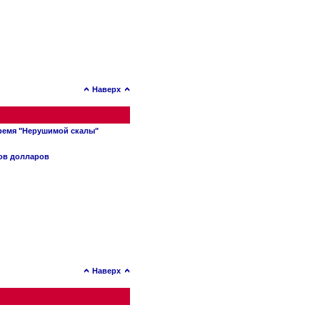
Наверх
время "Нерушимой скалы"
нов долларов
Наверх