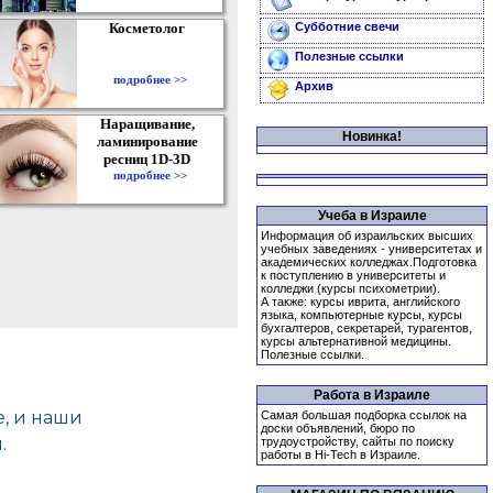
Косметолог
Субботние свечи
Полезные ссылки
подробнее >>
Архив
Наращивание,
Новинка!
ламинирование
ресниц 1D-3D
подробнее >>
Учеба в Израиле
Информация об израильских высших
учебных заведениях - университетах и
академических колледжах.Подготовка
к поступлению в университеты и
колледжи (курсы психометрии).
А также: курсы иврита, английского
языка, компьютерные курсы, курсы
бухгалтеров, секретарей, турагентов,
курсы альтернативной медицины.
Полезные ссылки.
Работа в Израиле
Самая большая подборка ссылок на
доски объявлений, бюро по
трудоустройству, сайты по поиску
работы в Hi-Tech в Израиле.