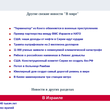
Другие свежие новости "В мире"
"Терминатор" из Конго обвиняется в военных преступлениях
Пример партнерства между ВМС Израиля и НАТО
США: наши доходы от нефти в Сирии идут курдам
Трампа оштрафовали на 2 миллиона долларов
11 000 ученых заявили о неминуемой климатической катастрофе
Рябков о российских наемниках в Ливии: домыслы
США: Конституционный комитет Сирии не создать без РФ
Потоп в больнице Рамбам
Ювелирный дом создал самый дорогой ремень в мире
В Киеве заминировали три станции метро
Новости в других разделах
В Израиле
40 тысяч лет
тво врачей