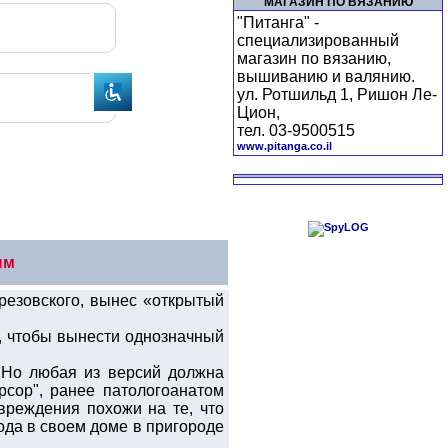
МАГАЗИН ПО ВЯЗАНИЮ
"Питанга" -
специализированный
магазин по вязанию,
вышиванию и валянию.
ул. Ротшильд 1, Ришон Ле-
Цион,
тел. 03-9500515
www.pitanga.co.il
ым
резовского, вынес «открытый
о, чтобы вынести однозначный
. Но любая из версий должна
рсор", ранее патологоанатом
вреждения похожи на те, что
ода в своем доме в пригороде