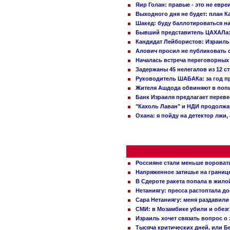
Яир Голан: правые - это не евре
Выходного дня не будет: план 
Шакед: буду баллотироваться н
Бывший представитель ЦАХАЛа: 
Кандидат Лейбористов: Израиль 
Алович просил не публиковать с
Началась встреча переговорных
Задержаны 45 нелегалов из 12 с
Руководитель ШАБАКа: за год п
Жителя Ашдода обвиняют в попы
Банк Израиля предлагает переве
"Кахоль Лаван" и НДИ продолж
Охана: я пойду на детектор лжи,
Россияне стали меньше вороват
Напряженное затишье на границ
В Сдероте ракета попала в жило
Нетаниягу: пресса растоптала д
Сара Нетаниягу: меня раздавили
СМИ: в Мозамбике убили и обез
Израиль хочет связать вопрос 
Тысяча критических дней, или Б