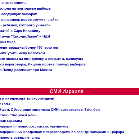
и и не сионисты
Кахлона на повторные выборы
а следующих выборах
появилось новое оружие - лайки
- ребенок, которого унижали
татей о Саре Нетаниягу
 групп "Кахоль-Лаван" и НДИ
тран мира
редотвращены более 450 терактов
тке убить жену молотком
сти школы на пятидневку и сократить каникулы
ают переговоры, Лицман против прямых выборов
 а Лапид расскажет про Мозеса
СМИ Израиля
ь и интересоваться коррупцией
е Газы
й дом. Обзор ивритоязычных СМИ, воскресенье, 3 ноября
остоинство моей жены
 как таракана
главили пятерых российских наемников
о задержанных иорданцах с переговорами по аренде Нахараим и Цофара
едность оставляет след