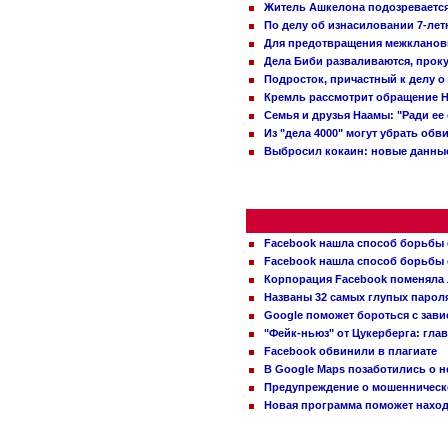
Житель Ашкелона подозревается 
По делу об изнасиловании 7-ле
Для предотвращения межклановы
Дела Биби разваливаются, проку
Подросток, причастный к делу о
Кремль рассмотрит обращение Н
Семья и друзья Наамы: "Ради ее
Из "дела 4000" могут убрать обв
Выбросил кокаин: новые данные
Facebook нашла способ борьбы 
Facebook нашла способ борьбы 
Корпорация Facebook поменяла
Названы 32 самых глупых пароля
Google поможет бороться с зави
"Фейк-ньюз" от Цукерберга: гла
Facebook обвинили в плагиате
В Google Maps позаботились о н
Предупреждение о мошенническо
Новая программа поможет находи