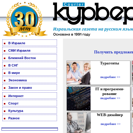
В Израиле
СМИ Израиля
Получить предложен
Ближний Восток
Турагенты
В СНГ
В мире
подробнее >>
Экономика
Закон и право
IT и программи-
рование
Интернет
подробнее >>
Спорт
Культура
WEB-дизайнер
Разное
подробнее >>