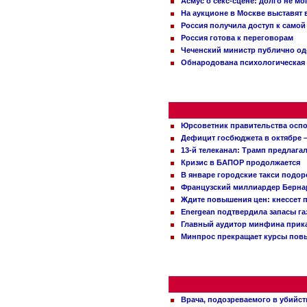
Асмус о секс-сцене: долго не м
На аукционе в Москве выставят
Россия получила доступ к самой
Россия готова к переговорам
Чеченский министр публично о
Обнародована психологическая 
Юрсоветник правительства оспо
Дефицит госбюджета в октябре –
13-й телеканал: Трамп предлаг
Кризис в БАПОР продолжается
В январе городские такси подо
Французский миллиардер Бернар
Ждите повышения цен: кнессет 
Energean подтвердила запасы г
Главный аудитор минфина прика
Минпрос прекращает курсы повы
Врача, подозреваемого в убийст