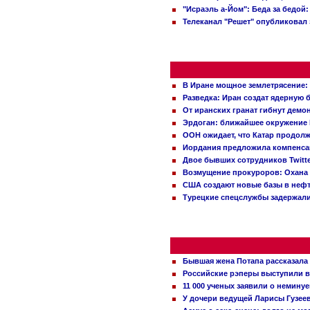
"Исраэль а-Йом": Беда за бедой
Телеканал "Решет" опубликовал 
В Иране мощное землетрясение:
Разведка: Иран создат ядерную 
От иранских гранат гибнут демо
Эрдоган: ближайшее окружение 
ООН ожидает, что Катар продол
Иордания предложила компенс
Двое бывших сотрудников Twitt
Возмущение прокуроров: Охана 
США создают новые базы в неф
Турецкие спецслужбы задержали
Бывшая жена Потапа рассказала
Российские рэперы выступили в
11 000 ученых заявили о немину
У дочери ведущей Ларисы Гузее