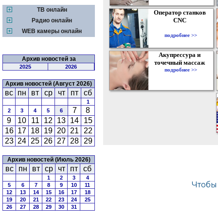
ТВ онлайн
Оператор станков
CNC
Радио онлайн
WEB камеры онлайн
подробнее >>
Акупрессура и
Архив новостей за
точечный массаж
2025
2026
подробнее >>
Архив новостей (Август 2026)
вс
пн
вт
ср
чт
пт
сб
1
7
8
2
3
4
5
6
9
10
11
12
13
14
15
16
17
18
19
20
21
22
23
24
25
26
27
28
29
Архив новостей (Июль 2026)
вс
пн
вт
ср
чт
пт
сб
1
2
3
4
5
6
7
8
9
10
11
12
13
14
15
16
17
18
19
20
21
22
23
24
25
26
27
28
29
30
31