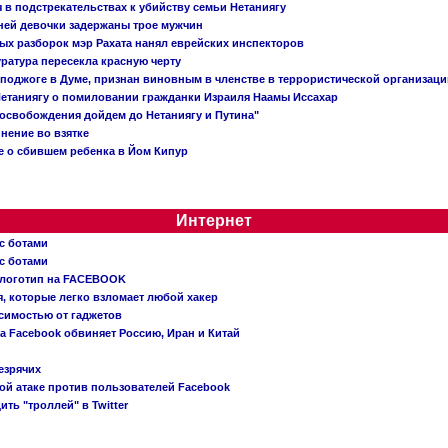
в подстрекательствах к убийству семьи Нетаниягу
тней девочки задержаны трое мужчин
х разборок мэр Рахата нанял еврейских инспекторов
ратура пересекла красную черту
 поджоге в Думе, признан виновным в членстве в террористической организац
етаниягу о помиловании гражданки Израиля Наамы Иссахар
 освобождения дойдем до Нетаниягу и Путина"
инение во взятке
 о сбившем ребенка в Йом Кипур
Интернет
с ботами
с ботами
 логотип на FACEBOOK
, которые легко взломает любой хакер
симостью от гаджетов
ва Facebook обвиняет Россию, Иран и Китай
езрячих
й атаке против пользователей Facebook
ть "троллей" в Twitter