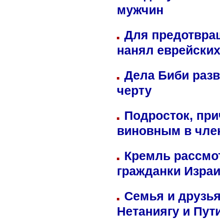
мужчин
Для предотвра
нанял еврейских
Дела Биби разв
черту
Подросток, при
виновным в член
Кремль рассмо
гражданки Изра
Семья и друзь
Нетаниягу и Пут