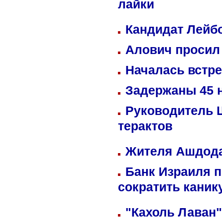
лайки
Кандидат Лейбо
Алович просил 
Началась встре
Задержаны 45 н
Руководитель 
терактов
Жителя Ашдода
Банк Израиля п
сократить кани
"Кахоль Лаван