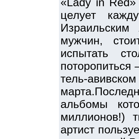
«Lady in Red»
целует кажд
Израильским 
мужчин, стои
испытать ст
поторопиться 
тель-авивско
марта.После
альбомы кот
миллионов!) 
артист пользу