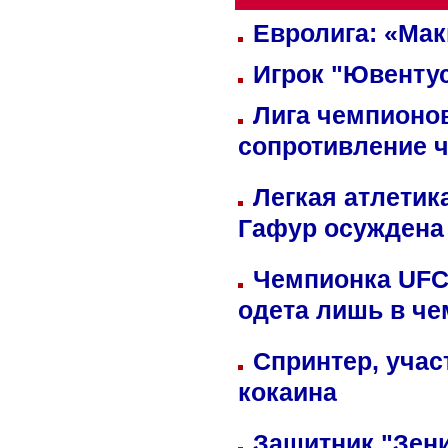
Евролига: «Ма
Игрок "Ювентус
Лига чемпионов
сопротивление 
Легкая атлетик
Гафур осуждена 
Чемпионка UFC
одета лишь в че
Спринтер, учас
кокаина
Защитник "Зен