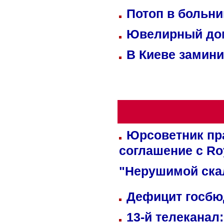
Потоп в больн
Ювелирный дом
В Киеве замини
Юрсоветник пр
соглашение с Ro
"Нерушимой ска
Дефицит госбюд
13-й телеканал