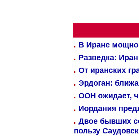
В Иране мощно
Разведка: Иран
От иранских гр
Эрдоган: ближ
ООН ожидает, ч
Иордания пред
Двое бывших со
пользу Саудовс