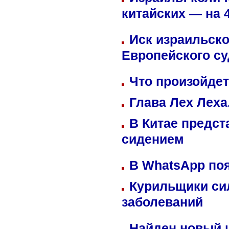
китайских — на 
Иск израильско
Европейского су
Что произойдет
Глава Лех Леха
В Китае предст
сидением
В WhatsApp по
Курильщики си
заболеваний
Найден новый