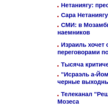
Нетаниягу: пре
Сара Нетаниягу
СМИ: в Мозамби
наемников
Израиль хочет 
переговорами п
Тысяча критиче
"Исраэль а-Йом
черные выходн
Телеканал "Реш
Мозеса