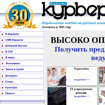
В Израиле
ВЫСОКО ОП
СМИ Израиля
Ближний Восток
Получить пред
В СНГ
вед
В мире
Экономика
Турагенты
Закон и право
Интернет
подробнее >>
Спорт
Культура
IT и программи-
рование
Разное
подробнее >>