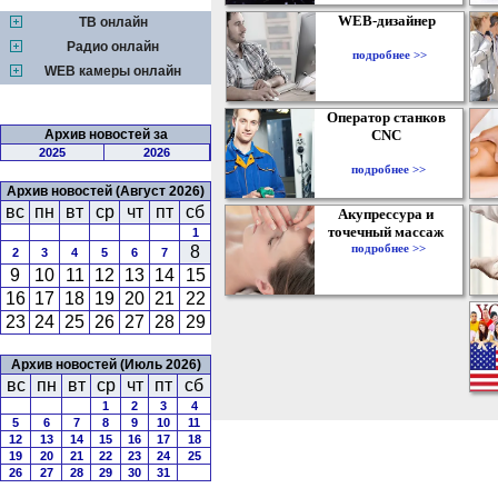
WEB-дизайнер
ТВ онлайн
Радио онлайн
подробнее >>
WEB камеры онлайн
Оператор станков
Архив новостей за
CNC
2025
2026
подробнее >>
Архив новостей (Август 2026)
вс
пн
вт
ср
чт
пт
сб
Акупрессура и
точечный массаж
1
подробнее >>
8
2
3
4
5
6
7
9
10
11
12
13
14
15
16
17
18
19
20
21
22
23
24
25
26
27
28
29
Архив новостей (Июль 2026)
вс
пн
вт
ср
чт
пт
сб
1
2
3
4
5
6
7
8
9
10
11
12
13
14
15
16
17
18
19
20
21
22
23
24
25
26
27
28
29
30
31