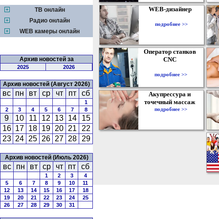
WEB-дизайнер
ТВ онлайн
Радио онлайн
подробнее >>
WEB камеры онлайн
Оператор станков
Архив новостей за
CNC
2025
2026
подробнее >>
Архив новостей (Август 2026)
вс
пн
вт
ср
чт
пт
сб
Акупрессура и
точечный массаж
1
подробнее >>
2
3
4
5
6
7
8
9
10
11
12
13
14
15
16
17
18
19
20
21
22
23
24
25
26
27
28
29
Архив новостей (Июль 2026)
вс
пн
вт
ср
чт
пт
сб
1
2
3
4
5
6
7
8
9
10
11
12
13
14
15
16
17
18
19
20
21
22
23
24
25
26
27
28
29
30
31