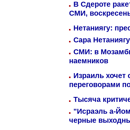
В Сдероте раке
СМИ, воскресень
Нетаниягу: пре
Сара Нетаниягу
СМИ: в Мозамби
наемников
Израиль хочет 
переговорами п
Тысяча критиче
"Исраэль а-Йом
черные выходн