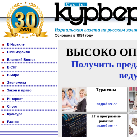
В Израиле
ВЫСОКО ОП
СМИ Израиля
Ближний Восток
Получить пред
В СНГ
вед
В мире
Экономика
Турагенты
Закон и право
Интернет
подробнее >>
Спорт
Культура
IT и программи-
рование
Разное
подробнее >>