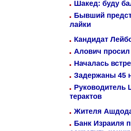
Шакед: буду б
Бывший предст
лайки
Кандидат Лейбо
Алович просил 
Началась встре
Задержаны 45 н
Руководитель 
терактов
Жителя Ашдода
Банк Израиля п