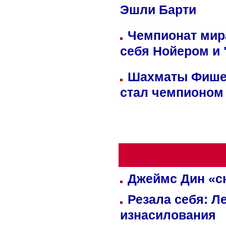
Эшли Барти
Чемпионат мир
себя Нойером и 
Шахматы Фишер
стал чемпионом
Джеймс Дин «сн
Резала себя: Л
изнасилования