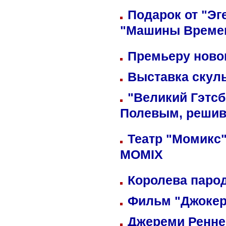
Подарок от "Эг
"Машины Време
Премьеру новог
Выставка скуль
"Великий Гэтсб
Полевым, решив
Театр "Момикс"
MOMIX
Королева парод
Фильм "Джокер
Джереми Реннер