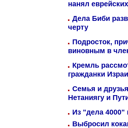
нанял еврейских
Дела Биби разв
черту
Подросток, при
виновным в член
Кремль рассмо
гражданки Изра
Семья и друзь
Нетаниягу и Пут
Из "дела 4000"
Выбросил кока