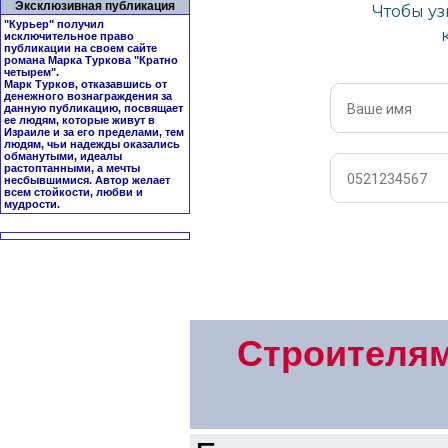
Эксклюзивная публикация
"Курьер" получил
исключительное право
публикации на своем сайте
романа Марка Туркова "
Кратно
четырем
".
Марк Турков, отказавшись от
денежного вознаграждения за
данную публикацию, посвящает
ее людям, которые живут в
Израиле и за его пределами, тем
людям, чьи надежды оказались
обманутыми, идеалы
растоптанными, а мечты
несбывшимися. Автор желает
всем стойкости, любви и
мудрости.
Строителям