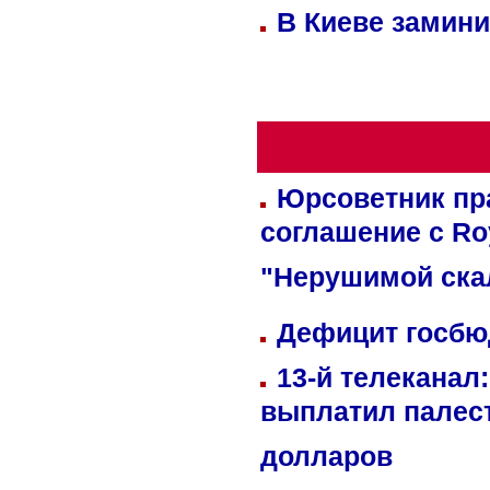
В Киеве замини
Юрсоветник пр
соглашение с Ro
"Нерушимой ска
Дефицит госбюд
13-й телеканал
выплатил палес
долларов