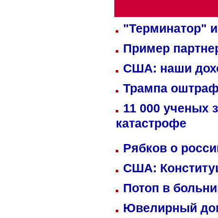
"Терминатор" и
Пример партне
США: наши дох
Трампа оштраф
11 000 ученых 
катастрофе
Рябков о росс
США: Конститу
Потоп в больн
Ювелирный дом