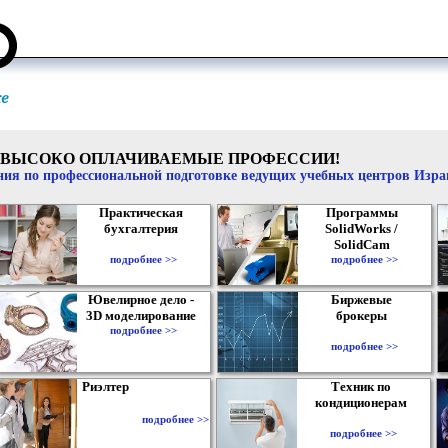
ВЫСОКО ОПЛАЧИВАЕМЫЕ ПРОФЕССИИ!
ия по профессиональной подготовке ведущих учебных центров Изр
Практическая
Программы
бухгалтерия
SolidWorks /
SolidCam
подробнее >>
подробнее >>
Ювелирное дело -
Биржевые
3D моделирование
брокеры
подробнее >>
подробнее >>
Риэлтер
Техник по
кондиционерам
подробнее >>
подробнее >>