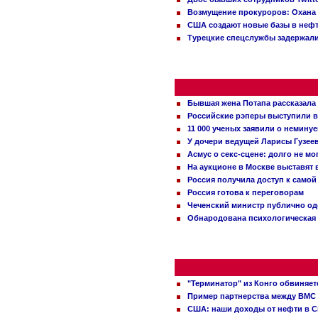
Возмущение прокуроров: Охана 
США создают новые базы в неф
Турецкие спецслужбы задержали
Бывшая жена Потапа рассказала
Российские рэперы выступили в
11 000 ученых заявили о немину
У дочери ведущей Ларисы Гузее
Асмус о секс-сцене: долго не м
На аукционе в Москве выставят
Россия получила доступ к самой
Россия готова к переговорам
Чеченский министр публично о
Обнародована психологическая 
"Терминатор" из Конго обвиняет
Пример партнерства между ВМС
США: наши доходы от нефти в С