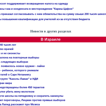
ссет поддерживает возвращение налога на одежду
асы газа и конденсата в месторождении "Кариш Цафон"
приказал согласовывать с ним обязательства на сумму свыше 200 тысяч шекел
 повышения квалификации для учителей из-за отсутствия бюджета
Новости в других разделах
В Израиле
40 тысяч лет
тво врачей
и и не сионисты
Кахлона на повторные выборы
а следующих выборах
появилось новое оружие - лайки
- ребенок, которого унижали
татей о Саре Нетаниягу
 групп "Кахоль-Лаван" и НДИ
тран мира
редотвращены более 450 терактов
тке убить жену молотком
сти школы на пятидневку и сократить каникулы
ают переговоры, Лицман против прямых выборов
 а Лапид расскажет про Мозеса