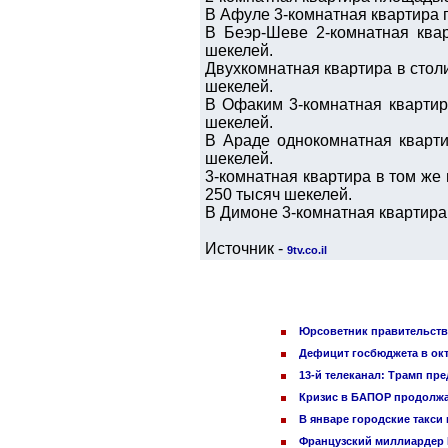
В Афуле 3-комнатная квартира п
В Беэр-Шеве 2-комнатная ква
шекелей.
Двухкомнатная квартира в столи
шекелей.
В Офаким 3-комнатная квартир
шекелей.
В Араде однокомнатная кварти
шекелей.
3-комнатная квартира в том же
250 тысяч шекелей.
В Димоне 3-комнатная квартира 
Источник -
9tv.co.il
Юрсоветник правительства
Дефицит госбюджета в окт
13-й телеканал: Трамп пр
Кризис в БАПОР продолжа
В январе городские такси
Французский миллиардер Б