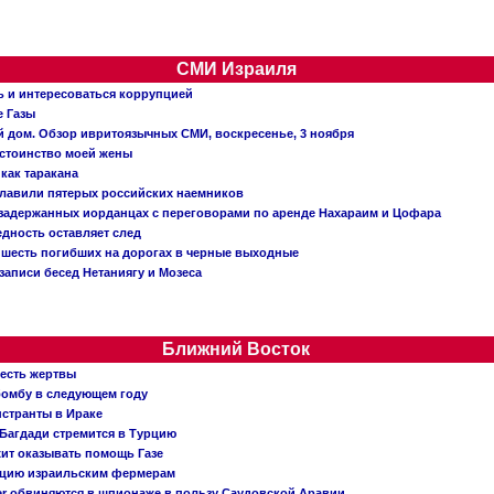
СМИ Израиля
ь и интересоваться коррупцией
е Газы
й дом. Обзор ивритоязычных СМИ, воскресенье, 3 ноября
остоинство моей жены
 как таракана
главили пятерых российских наемников
о задержанных иорданцах с переговорами по аренде Нахараим и Цофара
едность оставляет след
: шесть погибших на дорогах в черные выходные
записи бесед Нетаниягу и Мозеса
Ближний Восток
 есть жертвы
бомбу в следующем году
нстранты в Ираке
Багдади стремится в Турцию
жит оказывать помощь Газе
ацию израильским фермерам
er обвиняются в шпионаже в пользу Саудовской Аравии