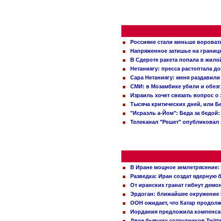
Россияне стали меньше вороват
Напряженное затишье на границ
В Сдероте ракета попала в жило
Нетаниягу: пресса растоптала д
Сара Нетаниягу: меня раздавили
СМИ: в Мозамбике убили и обез
Израиль хочет связать вопрос 
Тысяча критических дней, или Б
"Исраэль а-Йом": Беда за бедой
Телеканал "Решет" опубликовал 
В Иране мощное землетрясение:
Разведка: Иран создат ядерную 
От иранских гранат гибнут демо
Эрдоган: ближайшее окружение 
ООН ожидает, что Катар продол
Иордания предложила компенс
Двое бывших сотрудников Twitt