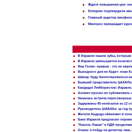
Ждите повышения цен: кне
Energean подтвердила зап
Главный аудитор минфина 
Минпрос прекращает курсы
В Израиле нашли зубы, которым 
В Израиле уменьшается количес
Яир Голан: правые - это не евре
Выходного дня не будет: план 
Шакед: буду баллотироваться н
Бывший представитель ЦАХАЛа: 
Кандидат Лейбористов: Израиль 
Алович просил не публиковать с
Началась встреча переговорных
Задержаны 45 нелегалов из 12 с
Руководитель ШАБАКа: за год п
Жителя Ашдода обвиняют в попы
Банк Израиля предлагает переве
"Кахоль Лаван" и НДИ продолж
Охана: я пойду на детектор лжи,