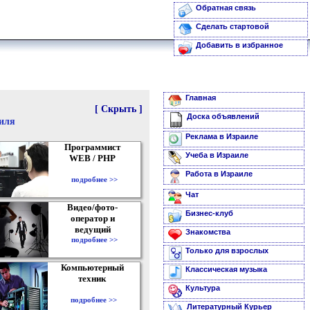
Обратная связь
Сделать стартовой
Добавить в избранное
Главная
[ Скрыть ]
Доска объявлений
аиля
Реклама в Израиле
Программист
Учеба в Израиле
WEB / PHP
Работа в Израиле
подробнее >>
Чат
Видео/фото-
Бизнес-клуб
оператор и
ведущий
Знакомства
подробнее >>
Только для взрослых
Компьютерный
Классическая музыка
техник
Культура
подробнее >>
Литературный Курьер