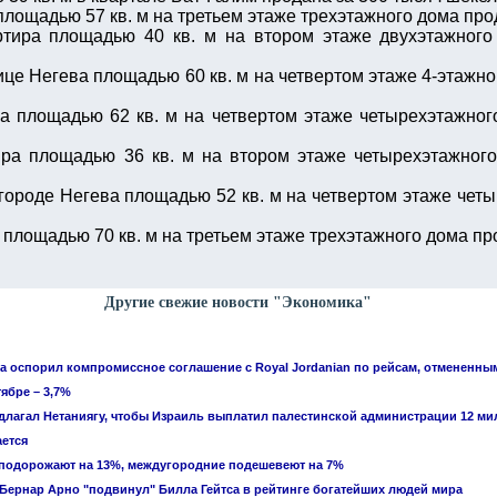
лощадью 57 кв. м на третьем этаже трехэтажного дома про
ртира площадью 40 кв. м на втором этаже двухэтажного
це Негева площадью 60 кв. м на четвертом этаже 4-этажно
а площадью 62 кв. м на четвертом этаже четырехэтажног
ра площадью 36 кв. м на втором этаже четырехэтажного
 городе Негева площадью 52 кв. м на четвертом этаже чет
площадью 70 кв. м на третьем этаже трехэтажного дома пр
Другие свежие новости "Экономика"
 оспорил компромиссное соглашение с Royal Jordanian по рейсам, отмененны
ябре – 3,7%
едлагал Нетаниягу, чтобы Израиль выплатил палестинской администрации 12 м
ется
 подорожают на 13%, междугородние подешевеют на 7%
ернар Арно "подвинул" Билла Гейтса в рейтинге богатейших людей мира