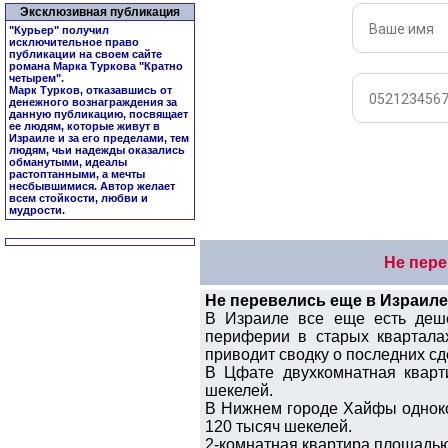
Эксклюзивная публикация
"Курьер" получил
исключительное право
публикации на своем сайте
романа Марка Туркова "
Кратно
четырем
".
Марк Турков, отказавшись от
денежного вознаграждения за
данную публикацию, посвящает
ее людям, которые живут в
Израиле и за его пределами, тем
людям, чьи надежды оказались
обманутыми, идеалы
растоптанными, а мечты
несбывшимися. Автор желает
всем стойкости, любви и
мудрости.
Не пере
Не перевелись еще в Израиле
В Израиле все еще есть деше
периферии в старых кварталах
приводит сводку о последних с
В Цфате двухкомнатная кварт
шекелей.
В Нижнем городе Хайфы одноко
120 тысяч шекелей.
2-комнатная квартира площадью 