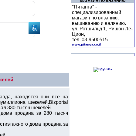
МАГАЗИН ПО ВЯЗАНИЮ
"Питанга" -
специализированный
магазин по вязанию,
вышиванию и валянию.
ул. Ротшильд 1, Ришон Ле-
Цион,
тел. 03-9500515
www.pitanga.co.il
келей
вда, находятся они все на
миллиона шекелей.Bizportal
ал 330 тысяч шекелей.
 дома продана за 280 тысяч
стиэтажного дома продана за
ей.