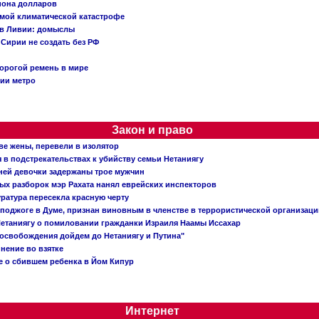
иона долларов
емой климатической катастрофе
 в Ливии: домыслы
Сирии не создать без РФ
орогой ремень в мире
ции метро
Закон и право
ве жены, перевели в изолятор
в подстрекательствах к убийству семьи Нетаниягу
тней девочки задержаны трое мужчин
х разборок мэр Рахата нанял еврейских инспекторов
ратура пересекла красную черту
 поджоге в Думе, признан виновным в членстве в террористической организац
етаниягу о помиловании гражданки Израиля Наамы Иссахар
 освобождения дойдем до Нетаниягу и Путина"
инение во взятке
 о сбившем ребенка в Йом Кипур
Интернет