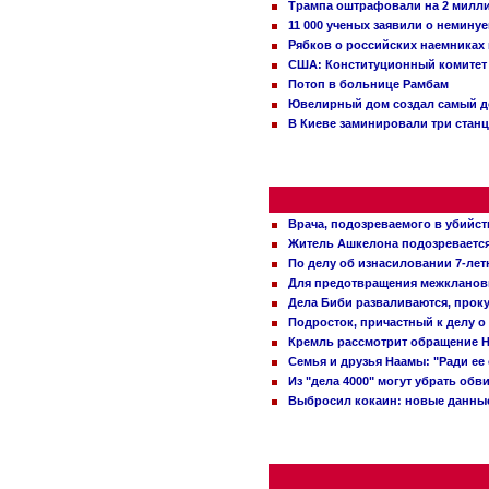
Трампа оштрафовали на 2 милл
11 000 ученых заявили о немину
Рябков о российских наемниках
США: Конституционный комитет 
Потоп в больнице Рамбам
Ювелирный дом создал самый д
В Киеве заминировали три стан
Врача, подозреваемого в убийст
Житель Ашкелона подозревается 
По делу об изнасиловании 7-ле
Для предотвращения межклановы
Дела Биби разваливаются, проку
Подросток, причастный к делу о
Кремль рассмотрит обращение Н
Семья и друзья Наамы: "Ради ее
Из "дела 4000" могут убрать обв
Выбросил кокаин: новые данные