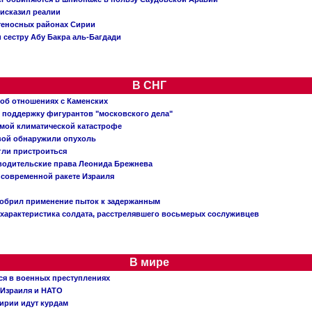
исказил реалии
теносных районах Сирии
 сестру Абу Бакра аль-Багдади
В СНГ
 об отношениях с Каменских
 поддержку фигурантов "московского дела"
емой климатической катастрофе
вой обнаружили опухоль
огли пристроиться
 водительские права Леонида Брежнева
 современной ракете Израиля
добрил применение пыток к задержанным
характеристика солдата, расстрелявшего восьмерых сослуживцев
В мире
ся в военных преступлениях
 Израиля и НАТО
ирии идут курдам