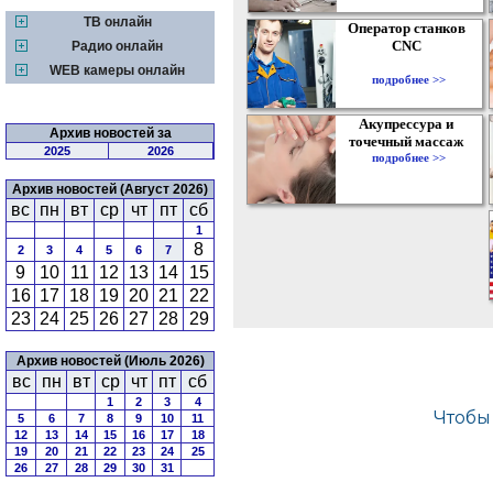
ТВ онлайн
Оператор станков
CNC
Радио онлайн
WEB камеры онлайн
подробнее >>
Акупрессура и
Архив новостей за
точечный массаж
2025
2026
подробнее >>
Архив новостей (Август 2026)
вс
пн
вт
ср
чт
пт
сб
1
8
2
3
4
5
6
7
9
10
11
12
13
14
15
16
17
18
19
20
21
22
23
24
25
26
27
28
29
Архив новостей (Июль 2026)
вс
пн
вт
ср
чт
пт
сб
1
2
3
4
5
6
7
8
9
10
11
12
13
14
15
16
17
18
19
20
21
22
23
24
25
26
27
28
29
30
31