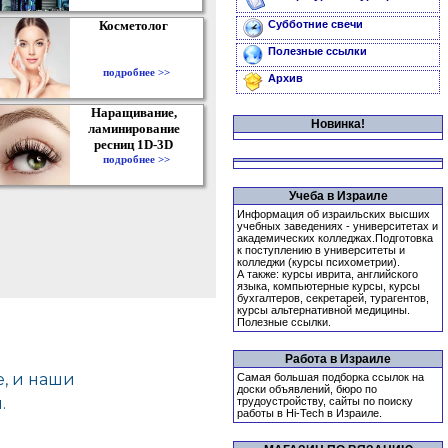
Косметолог
Субботние свечи
Полезные ссылки
подробнее >>
Архив
Наращивание,
Новинка!
ламинирование
ресниц 1D-3D
подробнее >>
Учеба в Израиле
Информация об израильских высших
учебных заведениях - университетах и
академических колледжах.Подготовка
к поступлению в университеты и
колледжи (курсы психометрии).
А также: курсы иврита, английского
языка, компьютерные курсы, курсы
бухгалтеров, секретарей, турагентов,
курсы альтернативной медицины.
Полезные ссылки.
Работа в Израиле
Самая большая подборка ссылок на
доски объявлений, бюро по
трудоустройству, сайты по поиску
работы в Hi-Tech в Израиле.