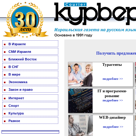
В Израиле
СМИ Израиля
Получить предложен
Ближний Восток
Турагенты
В СНГ
В мире
подробнее >>
Экономика
Закон и право
IT и программи-
рование
Интернет
подробнее >>
Спорт
Культура
WEB-дизайнер
Разное
подробнее >>