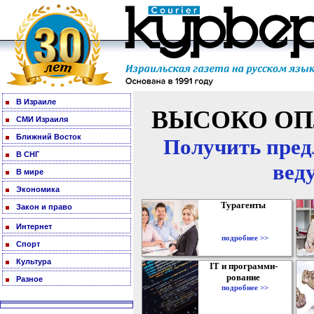
В Израиле
ВЫСОКО ОП
СМИ Израиля
Ближний Восток
Получить пред
В СНГ
вед
В мире
Экономика
Турагенты
Закон и право
Интернет
подробнее >>
Спорт
Культура
IT и программи-
рование
Разное
подробнее >>