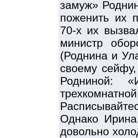
замуж» Роднин
поженить их п
70-х их вызв
министр обо
(Роднина и Ул
своему сейфу,
Родниной: «
трехкомнатн
Расписывайтес
Однако Ирина
довольно холо