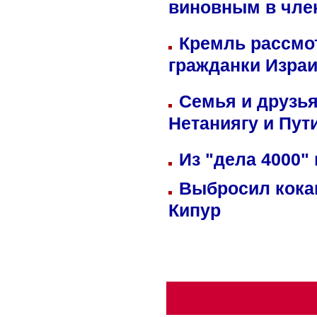
виновным в член
Кремль рассмо
гражданки Изра
Семья и друзь
Нетаниягу и Пут
Из "дела 4000"
Выбросил кока
Кипур