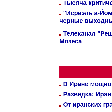
Тысяча критиче
"Исраэль а-Йом
черные выходн
Телеканал "Реш
Мозеса
В Иране мощно
Разведка: Иран
От иранских гр