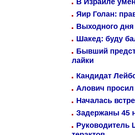
В Израиле уме
Яир Голан: пра
Выходного дня 
Шакед: буду б
Бывший предст
лайки
Кандидат Лейбо
Алович просил 
Началась встре
Задержаны 45 н
Руководитель 