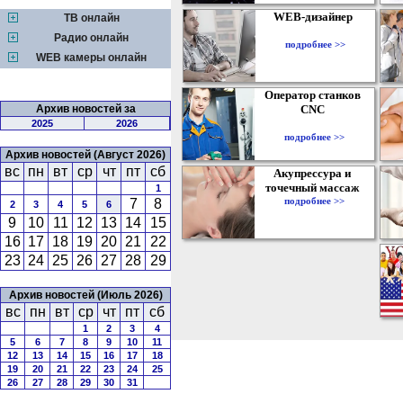
WEB-дизайнер
ТВ онлайн
Радио онлайн
подробнее >>
WEB камеры онлайн
Оператор станков
Архив новостей за
CNC
2025
2026
подробнее >>
Архив новостей (Август 2026)
вс
пн
вт
ср
чт
пт
сб
Акупрессура и
точечный массаж
1
подробнее >>
7
8
2
3
4
5
6
9
10
11
12
13
14
15
16
17
18
19
20
21
22
23
24
25
26
27
28
29
Архив новостей (Июль 2026)
вс
пн
вт
ср
чт
пт
сб
1
2
3
4
5
6
7
8
9
10
11
12
13
14
15
16
17
18
19
20
21
22
23
24
25
26
27
28
29
30
31