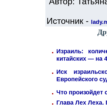
Автор: Татьян
Источник -
lady.m
Др
Израиль: коли
китайских — на 
Иск израильск
Европейского су
Что произойдет 
Глава Лех Леха.