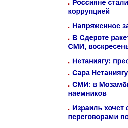
Россияне стали
коррупцией
Напряженное за
В Сдероте раке
СМИ, воскресень
Нетаниягу: пре
Сара Нетаниягу
СМИ: в Мозамби
наемников
Израиль хочет 
переговорами п