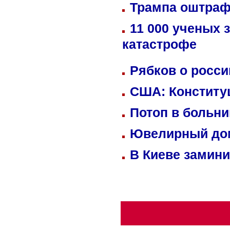
Трампа оштраф
11 000 ученых 
катастрофе
Рябков о росс
США: Конститу
Потоп в больн
Ювелирный дом
В Киеве замини