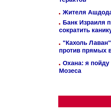
терактов
Жителя Ашдода
Банк Израиля п
сократить кани
"Кахоль Лаван
против прямых 
Охана: я пойду
Мозеса