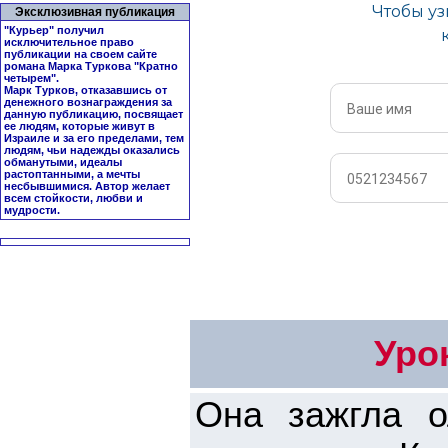
Эксклюзивная публикация
"Курьер" получил
исключительное право
публикации на своем сайте
романа Марка Туркова "
Кратно
четырем
".
Марк Турков, отказавшись от
денежного вознаграждения за
данную публикацию, посвящает
ее людям, которые живут в
Израиле и за его пределами, тем
людям, чьи надежды оказались
обманутыми, идеалы
растоптанными, а мечты
несбывшимися. Автор желает
всем стойкости, любви и
мудрости.
Уро
Она зажгла о