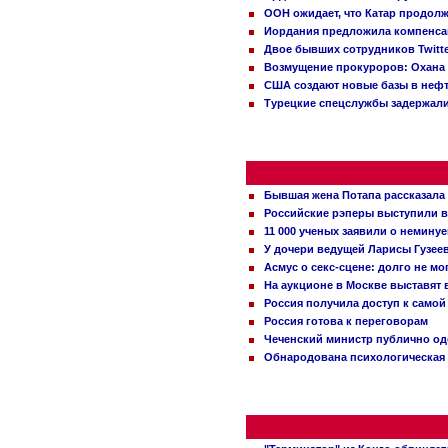
ООН ожидает, что Катар продол
Иордания предложила компенс
Двое бывших сотрудников Twitt
Возмущение прокуроров: Охана 
США создают новые базы в неф
Турецкие спецслужбы задержали
Бывшая жена Потапа рассказала
Российские рэперы выступили в
11 000 ученых заявили о немину
У дочери ведущей Ларисы Гузее
Асмус о секс-сцене: долго не м
На аукционе в Москве выставят
Россия получила доступ к самой
Россия готова к переговорам
Чеченский министр публично о
Обнародована психологическая 