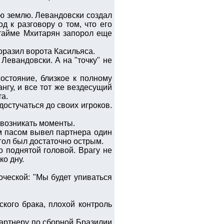
ую землю. Левандовски создал
 к разговору о том, что его
 тайме Мхитарян запорол еще
оразил ворота Касильяса.
 Левандовски. А на "точку" не
остояние, близкое к полному
нгу, и все тот же вездесущий
та.
достучаться до своих игроков.
 возникать моменты.
ым пасом вывел партнера один
угол был достаточно острым.
о поднятой головой. Врагу не
ко дну.
оческой: "Мы будет упиваться
ского брака, плохой контроль
партнеру по сборной Бразилии