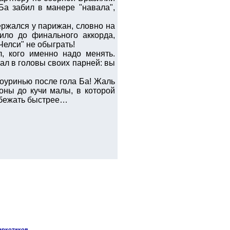
Ба забил в манере "навала",
ержался у парижан, словно на
ило до финального аккорда,
Челси" не обыграть!
, кого именно надо менять.
ал в головы своих парней: вы
оуринью после гола Ба! Жаль
зоны до кучи малы, в которой
робежать быстрее…
наркотиков