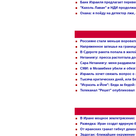
Банк Израиля предлагает переве
"Кахоль Лаван" и НДИ продолж
Охана: я пойду на детектор лжи,
Россияне стали меньше вороват
Напряженное затишье на границ
В Сдероте ракета попала в жило
Нетаниягу: пресса растоптала д
Сара Нетаниягу: меня раздавили
СМИ: в Мозамбике убили и обез
Израиль хочет связать вопрос 
Тысяча критических дней, или Б
"Исраэль а-Йом": Беда за бедой
Телеканал "Решет" опубликовал 
В Иране мощное землетрясение:
Разведка: Иран создат ядерную 
От иранских гранат гибнут демо
Эрдоган: ближайшее окружение 