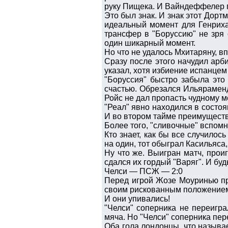
руку Пищека. И Вайндеффелер 
Это был знак. И знак этот Дор
идеальный момент для Генриха
трансфер в "Боруссию" не зря
один шикарный момент.
Но что не удалось Мхитаряну, в
Сразу после этого начудил арби
указал, хотя избиение испанце
"Боруссия" быстро забыла это
счастью. Обрезался Ильяраменд
Ройс не дал пропасть чудному мо
"Реал" явно находился в состоя
И во втором тайме преимущество
Более того, "сливочные" вспомн
Кто знает, как бы все случило
на один, тот обыграл Касильяса,
Ну что же. Выигран матч, прои
сдался их гордый "Варяг". И буд
Челси — ПСЖ — 2:0
Перед игрой Жозе Моуринью про
своим рискованным положением
И они упивались!
"Челси" соперника не переигра
мяча. Но "Челси" соперника пе
Оба гола лондонцы, что называе