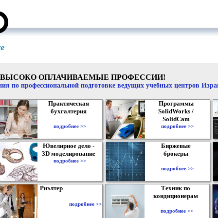
ВЫСОКО ОПЛАЧИВАЕМЫЕ ПРОФЕССИИ!
ия по профессиональной подготовке ведущих учебных центров Изр
Практическая
Программы
бухгалтерия
SolidWorks /
SolidCam
подробнее >>
подробнее >>
Ювелирное дело -
Биржевые
3D моделирование
брокеры
подробнее >>
подробнее >>
Риэлтер
Техник по
кондиционерам
подробнее >>
подробнее >>