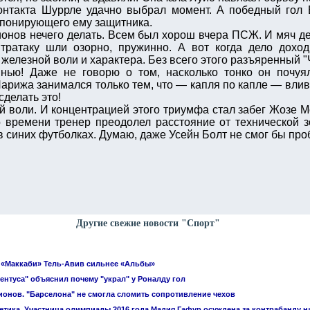
онтакта Шуррле удачно выбрал момент. А победный гол 
ппонирующего ему защитника.
ионов нечего делать. Всем был хорош вчера ПСЖ. И мяч д
тратаку шли озорно, пружинно. А вот когда дело доход
 железной воли и характера. Без всего этого разъяренный "
ью! Даже не говорю о том, насколько тонко он почуял
арижа занимался только тем, что — капля по капле — влив
сделать это!
 воли. И концентрацией этого триумфа стал забег Жозе М
ко времени тренер преодолел расстояние от технической 
в синих футболках. Думаю, даже Усейн Болт не смог бы п
Другие свежие новости "Спорт"
 «Маккаби» Тель-Авив сильнее «Альбы»
ентуса" объяснил почему "украл" у Роналду гол
ионов. "Барселона" не смогла сломить сопротивление чехов
летика. Участница олимпиады 2016 года Мадия Гафур осуждена за контрабанду 