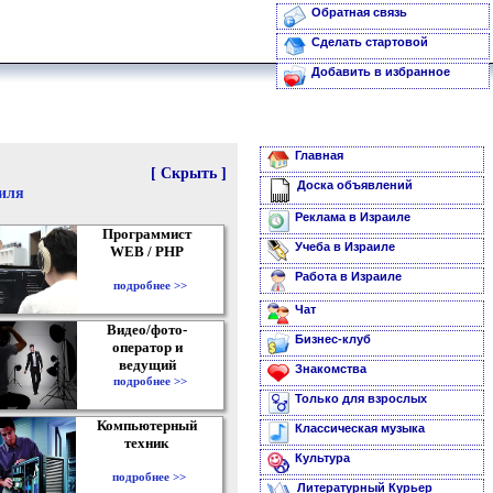
Обратная связь
Сделать стартовой
Добавить в избранное
Главная
[ Скрыть ]
Доска объявлений
аиля
Реклама в Израиле
Программист
Учеба в Израиле
WEB / PHP
Работа в Израиле
подробнее >>
Чат
Видео/фото-
Бизнес-клуб
оператор и
ведущий
Знакомства
подробнее >>
Только для взрослых
Компьютерный
Классическая музыка
техник
Культура
подробнее >>
Литературный Курьер