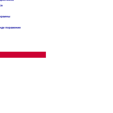
са
Украины
анде поражение