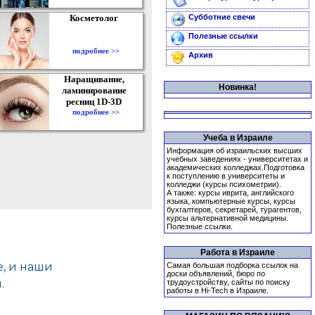
Косметолог
Субботние свечи
Полезные ссылки
подробнее >>
Архив
Наращивание,
Новинка!
ламинирование
ресниц 1D-3D
подробнее >>
Учеба в Израиле
Информация об израильских высших
учебных заведениях - университетах и
академических колледжах.Подготовка
к поступлению в университеты и
колледжи (курсы психометрии).
А также: курсы иврита, английского
языка, компьютерные курсы, курсы
бухгалтеров, секретарей, турагентов,
курсы альтернативной медицины.
Полезные ссылки.
Работа в Израиле
Самая большая подборка ссылок на
доски объявлений, бюро по
трудоустройству, сайты по поиску
работы в Hi-Tech в Израиле.