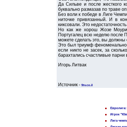
Да Сильве и после жесткого к
буквально размазав по траве о
Без воли к победе в Лиге Чемп
ниточке привязанный. И в кон
киксовали. Это недостаточность
Но как же хорош Жозе Моурин
Португалец всю неделю после П
можете сделать это, вы должны 
Это был триумф феноменальной
если никто не засек, за сколь
барахтались счастливые парни 
Игорь Литвак
Источник -
9tv.co.il
Евролига:
Игрок "Юв
Лига чемп
Легкая ат