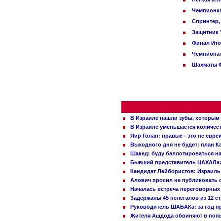
Чемпионка
Спринтер,
Защитник 
Финал Ито
Чемпионат
Шахматы Ф
В Израиле нашли зубы, которым 
В Израиле уменьшается количес
Яир Голан: правые - это не евре
Выходного дня не будет: план 
Шакед: буду баллотироваться н
Бывший представитель ЦАХАЛа: 
Кандидат Лейбористов: Израиль 
Алович просил не публиковать с
Началась встреча переговорных
Задержаны 45 нелегалов из 12 с
Руководитель ШАБАКа: за год п
Жителя Ашдода обвиняют в попы