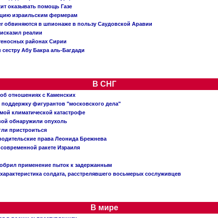
жит оказывать помощь Газе
ацию израильским фермерам
er обвиняются в шпионаже в пользу Саудовской Аравии
исказил реалии
теносных районах Сирии
 сестру Абу Бакра аль-Багдади
В СНГ
 об отношениях с Каменских
 поддержку фигурантов "московского дела"
емой климатической катастрофе
вой обнаружили опухоль
огли пристроиться
 водительские права Леонида Брежнева
 современной ракете Израиля
добрил применение пыток к задержанным
характеристика солдата, расстрелявшего восьмерых сослуживцев
В мире