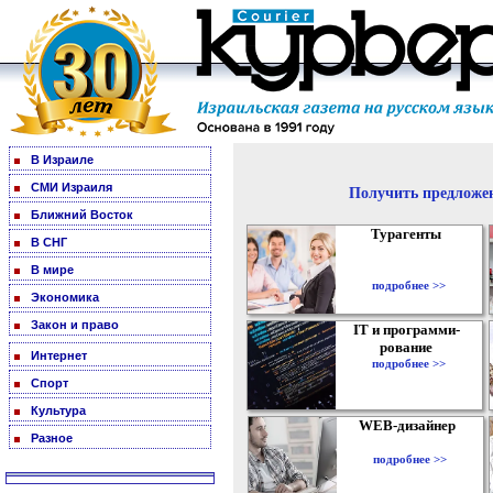
В Израиле
СМИ Израиля
Получить предложен
Ближний Восток
Турагенты
В СНГ
В мире
подробнее >>
Экономика
Закон и право
IT и программи-
рование
Интернет
подробнее >>
Спорт
Культура
WEB-дизайнер
Разное
подробнее >>