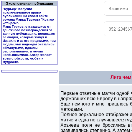
Эксклюзивная публикация
"Курьер" получил
исключительное право
публикации на своем сайте
романа Марка Туркова "
Кратно
четырем
".
Марк Турков, отказавшись от
денежного вознаграждения за
данную публикацию, посвящает
ее людям, которые живут в
Израиле и за его пределами, тем
людям, чьи надежды оказались
обманутыми, идеалы
растоптанными, а мечты
несбывшимися. Автор желает
всем стойкости, любви и
мудрости.
Лига чем
Первые ответные матчи одной 
державших всю Европу в напря
Еще немного и мне пришлось б
методами.
Полное зеркальное отображени
матче и едва не случившееся чуд
Хозяева поля не бросились в
развивались степенно. А затем