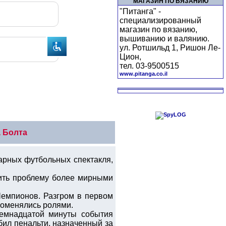
МАГАЗИН ПО ВЯЗАНИЮ
"Питанга" -
специализированный
магазин по вязанию,
вышиванию и валянию.
ул. Ротшильд 1, Ришон Ле-
Цион,
тел. 03-9500515
www.pitanga.co.il
а Болта
арных футбольных спектакля,
шить проблему более мирными
емпионов. Разгром в первом
 поменялись ролями.
семнадцатой минуты события
бил пенальти, назначенный за