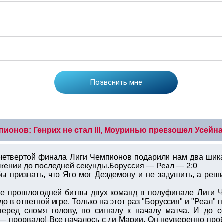
пионов: Генрих не стал III, Моуринью превзошел Усейн
четвертой финала Лиги Чемпионов подарили нам два шик
жении до последней секунды.Боруссия — Реал — 2:0
ы признать, что Яго мог Дездемону и не задушить, а ре
е прошлогодней битвы двух команд в полуфинале Лиги Ч
о в ответной игре. Только на этот раз "Боруссия" и "Реал"
перед сломя голову, по сигналу к началу матча. И до 
 — прорвало! Все началось с ди Марии. Он неуверенно про