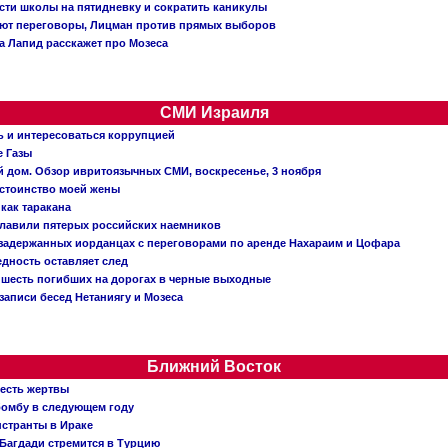
сти школы на пятидневку и сократить каникулы
ают переговоры, Лицман против прямых выборов
 а Лапид расскажет про Мозеса
СМИ Израиля
ь и интересоваться коррупцией
е Газы
й дом. Обзор ивритоязычных СМИ, воскресенье, 3 ноября
остоинство моей жены
 как таракана
главили пятерых российских наемников
о задержанных иорданцах с переговорами по аренде Нахараим и Цофара
едность оставляет след
: шесть погибших на дорогах в черные выходные
записи бесед Нетаниягу и Мозеса
Ближний Восток
 есть жертвы
бомбу в следующем году
нстранты в Ираке
Багдади стремится в Турцию