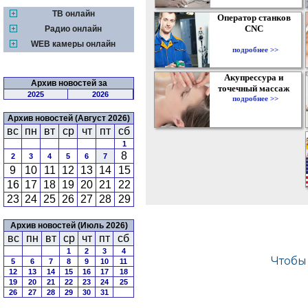
ТВ онлайн
Оператор станков
CNC
Радио онлайн
WEB камеры онлайн
подробнее >>
Акупрессура и
Архив новостей за
точечный массаж
2025
2026
подробнее >>
Архив новостей (Август 2026)
вс
пн
вт
ср
чт
пт
сб
1
8
2
3
4
5
6
7
9
10
11
12
13
14
15
16
17
18
19
20
21
22
23
24
25
26
27
28
29
Архив новостей (Июль 2026)
вс
пн
вт
ср
чт
пт
сб
1
2
3
4
5
6
7
8
9
10
11
12
13
14
15
16
17
18
19
20
21
22
23
24
25
26
27
28
29
30
31