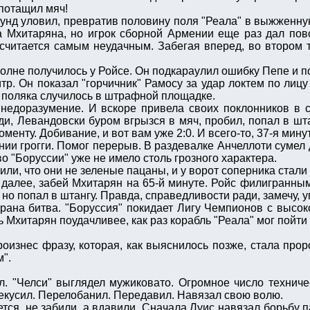
потащил мяч!
тмунд уловил, превратив половину поля "Реала" в выжженн
 Мхитаряна, но игрок сборной Армении еще раз дал повод
 считается самым неудачным. Забегая вперед, во втором
полне получилось у Ройсе. Он подкараулил ошибку Пепе и п
тр. Он показал "горчичник" Рамосу за удар локтем по лицу
м поляка случилось в штрафной площадке.
 недоразумение. И вскоре привела своих поклонников в с
и, Левандовски буром вгрызся в мяч, пробил, попал в шта
менту. Добивание, и вот вам уже 2:0. И всего-то, 37-я мину
нии грогги. Помог перерыв. В раздевалке Анчеллоти сумел 
 "Боруссии" уже не имело столь грозного характера.
или, что они не зеленые пацаны, и у ворот соперника стали
сь далее, забей Мхитарян на 65-й минуте. Ройс филигранн
 но попал в штангу. Правда, справедливости ради, замечу, 
грана битва. "Боруссия" покидает Лигу Чемпионов с высок
ь Мхитарян поудачливее, как раз корабль "Реала" мог пойти 
изнес фразу, которая, как выяснилось позже, стала прор
".
л. "Челси" выглядел мужиковато. Огромное число техниче
рекусил. Перелобанил. Передавил. Навязал свою волю.
тся, не забили, а вдавили. Сначала Луис навязал борьбу 