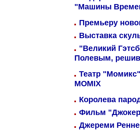
"Машины Време
Премьеру новог
Выставка скуль
"Великий Гэтсб
Полевым, решив
Театр "Момикс"
MOMIX
Королева парод
Фильм "Джокер
Джереми Реннер