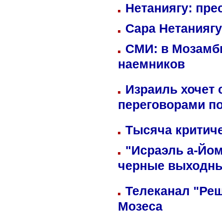
Нетаниягу: пре
Сара Нетаниягу
СМИ: в Мозамби
наемников
Израиль хочет 
переговорами п
Тысяча критиче
"Исраэль а-Йом
черные выходн
Телеканал "Реш
Мозеса