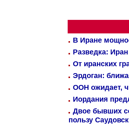
В Иране мощно
Разведка: Иран
От иранских гр
Эрдоган: ближ
ООН ожидает, ч
Иордания пред
Двое бывших со
пользу Саудовс