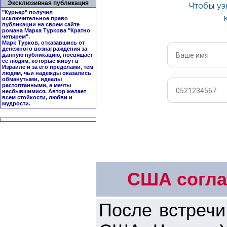
Эксклюзивная публикация
"Курьер" получил
исключительное право
публикации на своем сайте
романа Марка Туркова "
Кратно
четырем
".
Марк Турков, отказавшись от
денежного вознаграждения за
данную публикацию, посвящает
ее людям, которые живут в
Израиле и за его пределами, тем
людям, чьи надежды оказались
обманутыми, идеалы
растоптанными, а мечты
несбывшимися. Автор желает
всем стойкости, любви и
мудрости.
США согла
После встречи