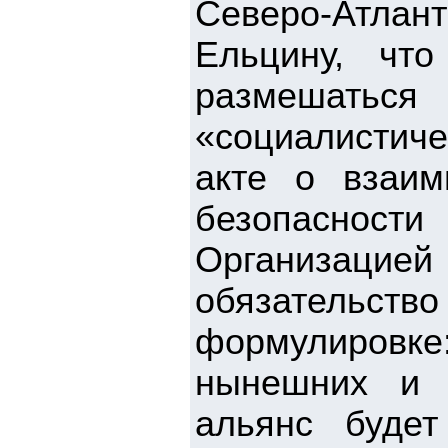
Северо-Атлан
Ельцину, чт
размешаться
«социалистич
акте о взаим
безопасност
Организацией 
обязательс
формулиров
нынешних и 
альянс будет