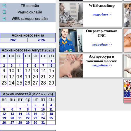
WEB-дизайнер
ТВ онлайн
Радио онлайн
подробнее >>
WEB камеры онлайн
Оператор станков
Архив новостей за
CNC
2025
2026
подробнее >>
Архив новостей (Август 2026)
вс
пн
вт
ср
чт
пт
сб
Акупрессура и
точечный массаж
1
подробнее >>
2
3
4
5
6
7
8
9
10
11
12
13
14
15
16
17
18
19
20
21
22
23
24
25
26
27
28
29
Архив новостей (Июль 2026)
вс
пн
вт
ср
чт
пт
сб
1
2
3
4
5
6
7
8
9
10
11
12
13
14
15
16
17
18
19
20
21
22
23
24
25
26
27
28
29
30
31