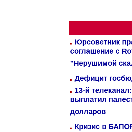
Юрсоветник пр
соглашение с Ro
"Нерушимой ска
Дефицит госбюд
13-й телеканал
выплатил палес
долларов
Кризис в БАПО