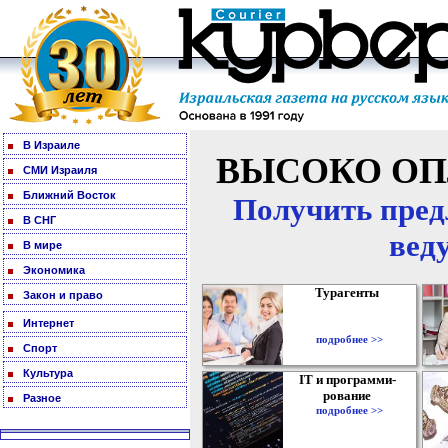
В Израиле
ВЫСОКО ОП
СМИ Израиля
Ближний Восток
Получить пред
В СНГ
вед
В мире
Экономика
Турагенты
Закон и право
Интернет
подробнее >>
Спорт
Культура
IT и программи-
рование
Разное
подробнее >>