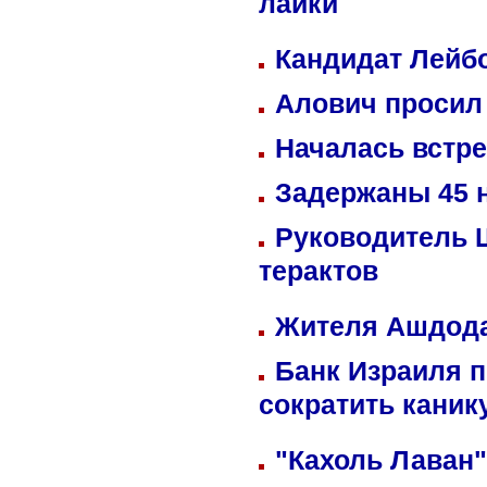
лайки
Кандидат Лейбо
Алович просил 
Началась встре
Задержаны 45 н
Руководитель 
терактов
Жителя Ашдода
Банк Израиля п
сократить кани
"Кахоль Лаван