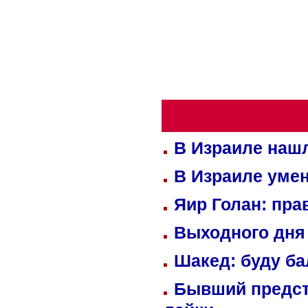
В Израиле нашл
В Израиле уме
Яир Голан: пра
Выходного дня 
Шакед: буду б
Бывший предст