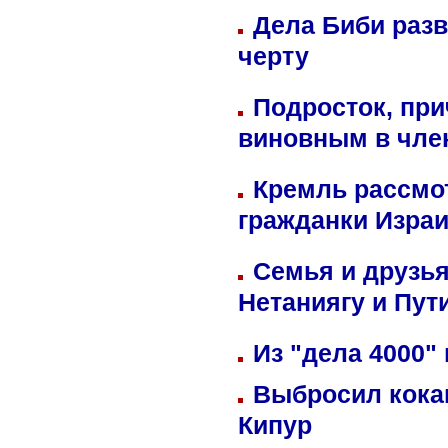
Дела Биби разв
черту
Подросток, при
виновным в член
Кремль рассмо
гражданки Изра
Семья и друзь
Нетаниягу и Пут
Из "дела 4000"
Выбросил кока
Кипур