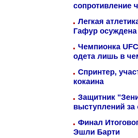
сопротивление 
Легкая атлетик
Гафур осуждена 
Чемпионка UFC
одета лишь в че
Спринтер, учас
кокаина
Защитник "Зен
выступлений за
Финал Итоговог
Эшли Барти