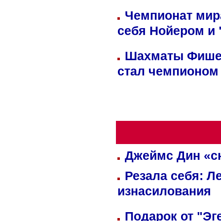
Чемпионат мир
себя Нойером и 
Шахматы Фишер
стал чемпионом
Джеймс Дин «сн
Резала себя: Л
изнасилования
Подарок от "Эг