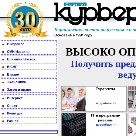
В Израиле
ВЫСОКО ОП
СМИ Израиля
Ближний Восток
Получить пред
В СНГ
вед
В мире
Экономика
Турагенты
Закон и право
Интернет
подробнее >>
Спорт
Культура
IT и программи-
рование
Разное
подробнее >>