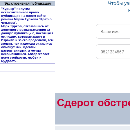
Эксклюзивная публикация
"Курьер" получил
исключительное право
публикации на своем сайте
романа Марка Туркова "
Кратно
четырем
".
Марк Турков, отказавшись от
денежного вознаграждения за
данную публикацию, посвящает
ее людям, которые живут в
Израиле и за его пределами, тем
людям, чьи надежды оказались
обманутыми, идеалы
растоптанными, а мечты
несбывшимися. Автор желает
всем стойкости, любви и
мудрости.
Сдерот обстре