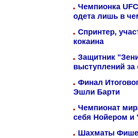
Чемпионка UFC
одета лишь в че
Спринтер, учас
кокаина
Защитник "Зен
выступлений за
Финал Итоговог
Эшли Барти
Чемпионат мир
себя Нойером и 
Шахматы Фишер