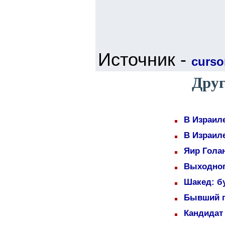
Источник -
cursor
Друг
В Израил
В Израил
Яир Голан
Выходног
Шакед: б
Бывший п
Кандидат 