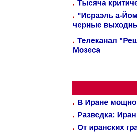
Тысяча критиче
"Исраэль а-Йом
черные выходн
Телеканал "Реш
Мозеса
В Иране мощно
Разведка: Иран
От иранских гр