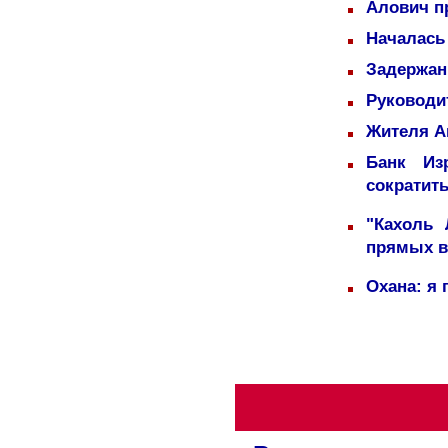
Алович пр
Началась
Задержаны
Руководи
Жителя А
Банк Из
сократит
"Кахоль
прямых 
Охана: я 