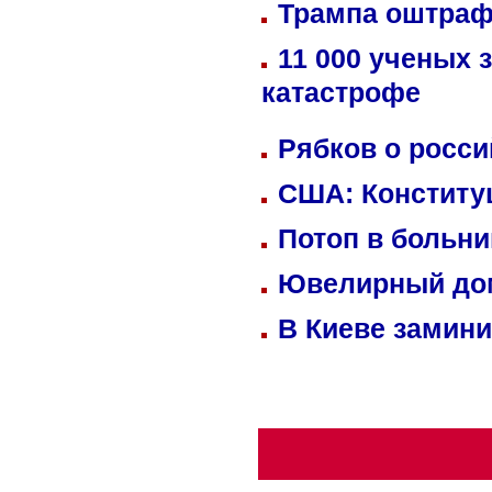
Трампа оштраф
11 000 ученых 
катастрофе
Рябков о росс
США: Конститу
Потоп в больн
Ювелирный дом
В Киеве замини