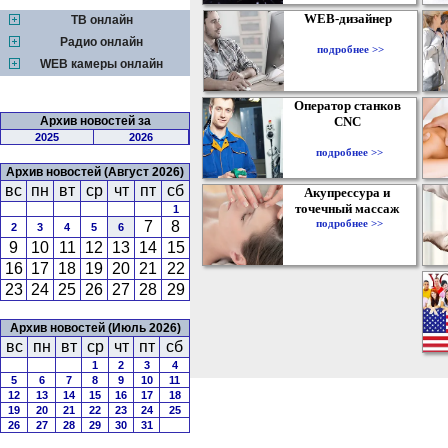
WEB-дизайнер
ТВ онлайн
Радио онлайн
подробнее >>
WEB камеры онлайн
Оператор станков
Архив новостей за
CNC
2025
2026
подробнее >>
Архив новостей (Август 2026)
вс
пн
вт
ср
чт
пт
сб
Акупрессура и
точечный массаж
1
подробнее >>
7
8
2
3
4
5
6
9
10
11
12
13
14
15
16
17
18
19
20
21
22
23
24
25
26
27
28
29
Архив новостей (Июль 2026)
вс
пн
вт
ср
чт
пт
сб
1
2
3
4
5
6
7
8
9
10
11
12
13
14
15
16
17
18
19
20
21
22
23
24
25
26
27
28
29
30
31