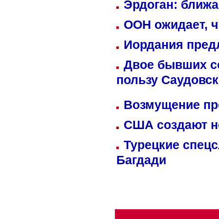
Эрдоган: ближ
ООН ожидает, ч
Иордания пред
Двое бывших со
пользу Саудовс
Возмущение пр
США создают н
Турецкие спецс
Багдади