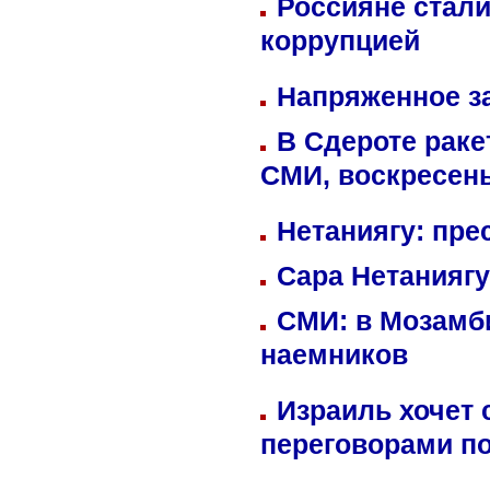
Россияне стали
коррупцией
Напряженное за
В Сдероте раке
СМИ, воскресень
Нетаниягу: пре
Сара Нетаниягу
СМИ: в Мозамби
наемников
Израиль хочет 
переговорами п