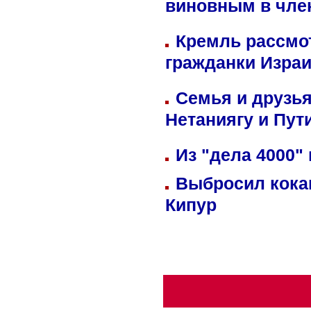
виновным в член
Кремль рассмо
гражданки Изра
Семья и друзь
Нетаниягу и Пут
Из "дела 4000"
Выбросил кока
Кипур