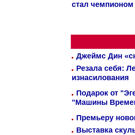
стал чемпионом
Джеймс Дин «сн
Резала себя: Л
изнасилования
Подарок от "Эг
"Машины Време
Премьеру новог
Выставка скуль