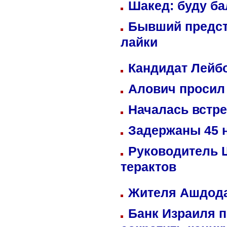
Шакед: буду б
Бывший предст
лайки
Кандидат Лейбо
Алович просил 
Началась встре
Задержаны 45 н
Руководитель 
терактов
Жителя Ашдода
Банк Израиля п