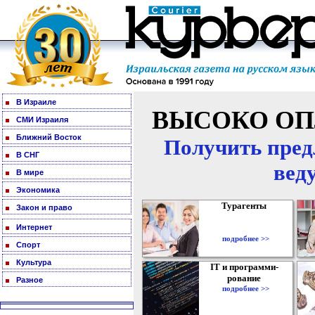
В Израиле
ВЫСОКО ОП
СМИ Израиля
Ближний Восток
Получить пред
В СНГ
вед
В мире
Экономика
Турагенты
Закон и право
Интернет
подробнее >>
Спорт
Культура
IT и программи-
рование
Разное
подробнее >>