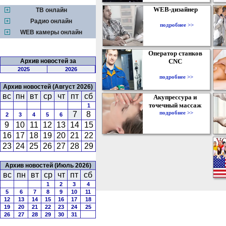
WEB-дизайнер
ТВ онлайн
Радио онлайн
подробнее >>
WEB камеры онлайн
Оператор станков
Архив новостей за
CNC
2025
2026
подробнее >>
Архив новостей (Август 2026)
вс
пн
вт
ср
чт
пт
сб
Акупрессура и
точечный массаж
1
подробнее >>
7
8
2
3
4
5
6
9
10
11
12
13
14
15
16
17
18
19
20
21
22
23
24
25
26
27
28
29
Архив новостей (Июль 2026)
вс
пн
вт
ср
чт
пт
сб
1
2
3
4
5
6
7
8
9
10
11
12
13
14
15
16
17
18
19
20
21
22
23
24
25
26
27
28
29
30
31