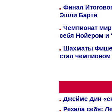
Финал Итоговог
Эшли Барти
Чемпионат мир
себя Нойером и 
Шахматы Фишер
стал чемпионом
Джеймс Дин «сн
Резала себя: Л