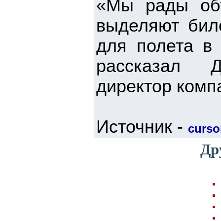
«Мы рады объя
выделяют бил
для полета в
рассказал Д
директор компа
Источник -
cursor
Др