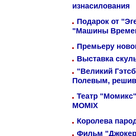
изнасилования
Подарок от "Эг
"Машины Време
Премьеру новог
Выставка скуль
"Великий Гэтсб
Полевым, решив
Театр "Момикс"
MOMIX
Королева парод
Фильм "Джокер