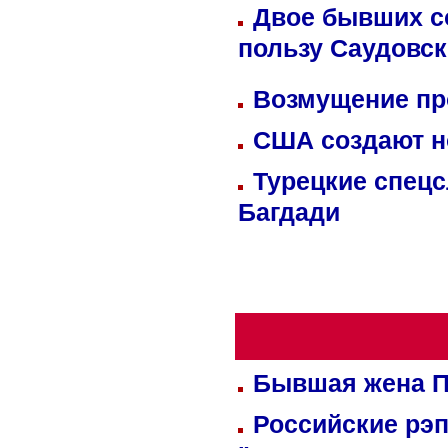
Двое бывших со
пользу Саудовс
Возмущение пр
США создают н
Турецкие спецс
Багдади
Бывшая жена П
Российские рэ