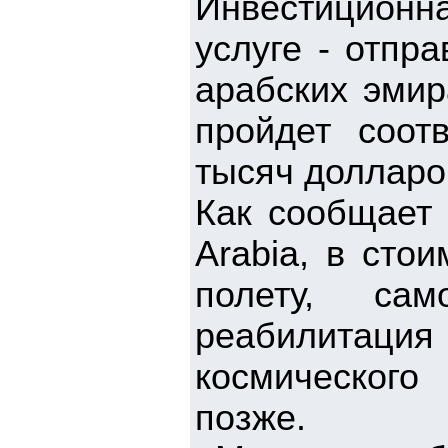
Инвестиционна
услуге - отпр
арабских эмир
пройдет соот
тысяч долларо
Как сообщает
Arabia, в сто
полету, са
реабилитаци
космического
позже.