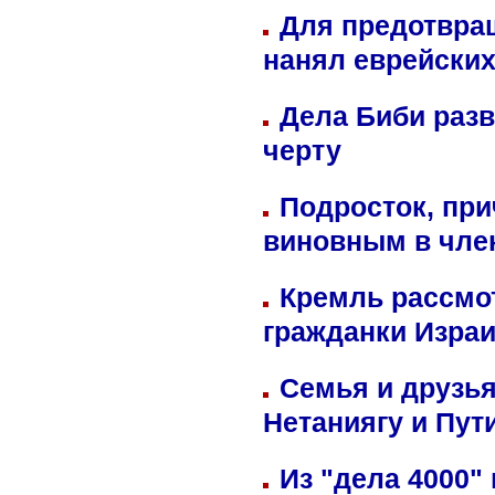
Для предотвра
нанял еврейских
Дела Биби разв
черту
Подросток, при
виновным в член
Кремль рассмо
гражданки Изра
Семья и друзь
Нетаниягу и Пут
Из "дела 4000"