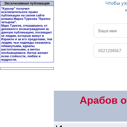
Эксклюзивная публикация
"Курьер" получил
исключительное право
публикации на своем сайте
романа Марка Туркова "
Кратно
четырем
".
Марк Турков, отказавшись от
денежного вознаграждения за
данную публикацию, посвящает
ее людям, которые живут в
Израиле и за его пределами, тем
людям, чьи надежды оказались
обманутыми, идеалы
растоптанными, а мечты
несбывшимися. Автор желает
всем стойкости, любви и
мудрости.
Арабов о