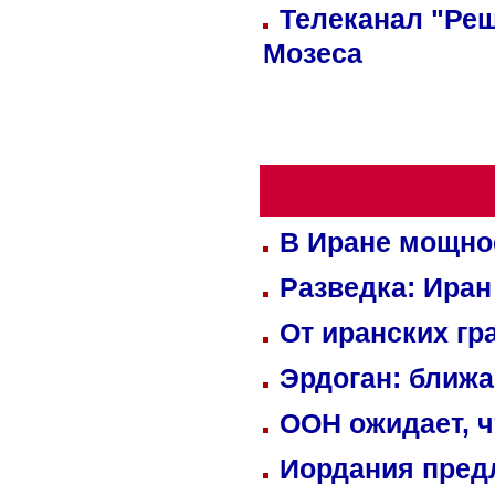
Телеканал "Реш
Мозеса
В Иране мощно
Разведка: Иран
От иранских гр
Эрдоган: ближ
ООН ожидает, ч
Иордания пред