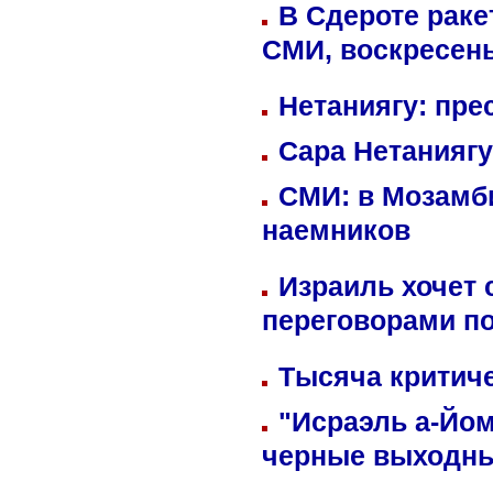
В Сдероте раке
СМИ, воскресень
Нетаниягу: пре
Сара Нетаниягу
СМИ: в Мозамби
наемников
Израиль хочет 
переговорами п
Тысяча критиче
"Исраэль а-Йом
черные выходн