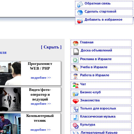
Обратная связь
Сделать стартовой
Добавить в избранное
Главная
[ Скрыть ]
Доска объявлений
аиля
Реклама в Израиле
Программист
Учеба в Израиле
WEB / PHP
Работа в Израиле
подробнее >>
Чат
Видео/фото-
Бизнес-клуб
оператор и
ведущий
Знакомства
подробнее >>
Только для взрослых
Компьютерный
Классическая музыка
техник
Культура
подробнее >>
Литературный Курьер