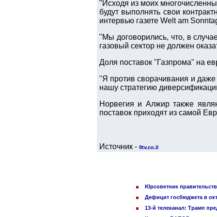
"Исходя из моих многочисленны
будут выполнять свои контрактн
интервью газете Welt am Sonnta
"Мы договорились, что, в случа
газовый сектор не должен оказат
Доля поставок "Газпрома" на ев
"Я против сворачивания и даже
нашу стратегию диверсификации"
Норвегия и Алжир также являю
поставок приходят из самой Ев
Источник -
9tv.co.il
Юрсоветник правительства
Дефицит госбюджета в окт
13-й телеканал: Трамп пр