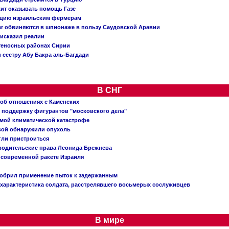
жит оказывать помощь Газе
ацию израильским фермерам
er обвиняются в шпионаже в пользу Саудовской Аравии
исказил реалии
теносных районах Сирии
 сестру Абу Бакра аль-Багдади
В СНГ
 об отношениях с Каменских
 поддержку фигурантов "московского дела"
емой климатической катастрофе
вой обнаружили опухоль
огли пристроиться
 водительские права Леонида Брежнева
 современной ракете Израиля
добрил применение пыток к задержанным
характеристика солдата, расстрелявшего восьмерых сослуживцев
В мире