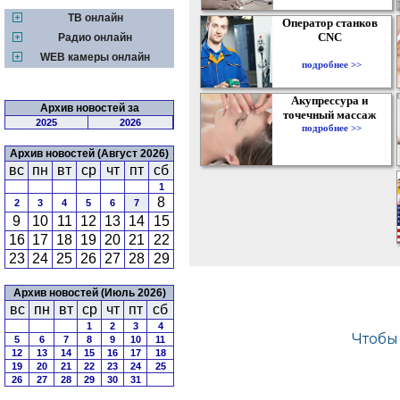
ТВ онлайн
Оператор станков
CNC
Радио онлайн
WEB камеры онлайн
подробнее >>
Акупрессура и
Архив новостей за
точечный массаж
2025
2026
подробнее >>
Архив новостей (Август 2026)
вс
пн
вт
ср
чт
пт
сб
1
8
2
3
4
5
6
7
9
10
11
12
13
14
15
16
17
18
19
20
21
22
23
24
25
26
27
28
29
Архив новостей (Июль 2026)
вс
пн
вт
ср
чт
пт
сб
1
2
3
4
5
6
7
8
9
10
11
12
13
14
15
16
17
18
19
20
21
22
23
24
25
26
27
28
29
30
31