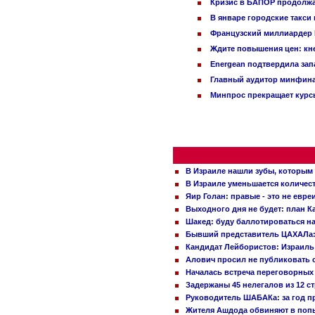
Кризис в БАПОР продолжа
В январе городские такси
Французский миллиардер Б
Ждите повышения цен: кне
Energean подтвердила зап
Главный аудитор минфина 
Минпрос прекращает курсы
В Израиле нашли зубы, которым 
В Израиле уменьшается количес
Яир Голан: правые - это не евре
Выходного дня не будет: план 
Шакед: буду баллотироваться н
Бывший представитель ЦАХАЛа: 
Кандидат Лейбористов: Израиль 
Алович просил не публиковать с
Началась встреча переговорных
Задержаны 45 нелегалов из 12 с
Руководитель ШАБАКа: за год п
Жителя Ашдода обвиняют в попы