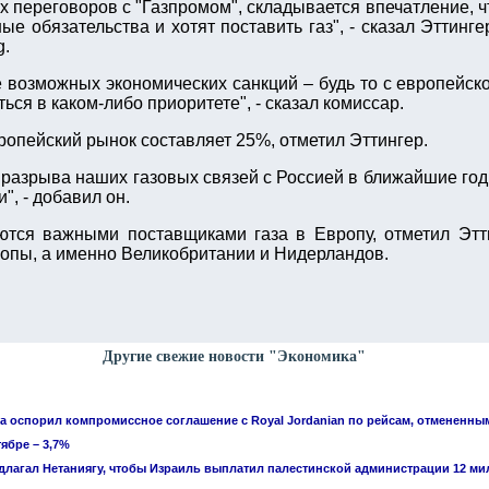
х переговоров с "Газпромом", складывается впечатление, 
ые обязательства и хотят поставить газ", - сказал Эттинге
g.
е возможных экономических санкций – будь то с европейско
ься в каком-либо приоритете", - сказал комиссар.
ропейский рынок составляет 25%, отметил Эттингер.
 разрыва наших газовых связей с Россией в ближайшие го
, - добавил он.
тся важными поставщиками газа в Европу, отметил Этти
ропы, а именно Великобритании и Нидерландов.
Другие свежие новости "Экономика"
 оспорил компромиссное соглашение с Royal Jordanian по рейсам, отмененны
ябре – 3,7%
едлагал Нетаниягу, чтобы Израиль выплатил палестинской администрации 12 м