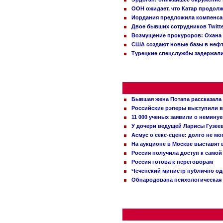
ООН ожидает, что Катар продол
Иордания предложила компенс
Двое бывших сотрудников Twitt
Возмущение прокуроров: Охана 
США создают новые базы в неф
Турецкие спецслужбы задержали
Бывшая жена Потапа рассказала
Российские рэперы выступили в
11 000 ученых заявили о немину
У дочери ведущей Ларисы Гузее
Асмус о секс-сцене: долго не м
На аукционе в Москве выставят
Россия получила доступ к самой
Россия готова к переговорам
Чеченский министр публично о
Обнародована психологическая 