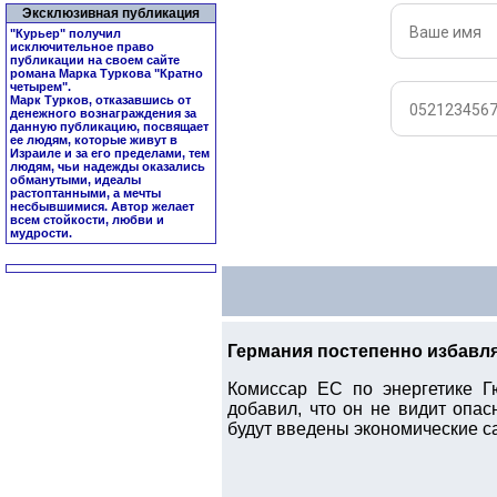
Эксклюзивная публикация
"Курьер" получил
исключительное право
публикации на своем сайте
романа Марка Туркова "
Кратно
четырем
".
Марк Турков, отказавшись от
денежного вознаграждения за
данную публикацию, посвящает
ее людям, которые живут в
Израиле и за его пределами, тем
людям, чьи надежды оказались
обманутыми, идеалы
растоптанными, а мечты
несбывшимися. Автор желает
всем стойкости, любви и
мудрости.
Германия постепенно избавля
Комиссар ЕС по энергетике Г
добавил, что он не видит опа
будут введены экономические са