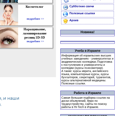
Косметолог
Субботние свечи
Полезные ссылки
подробнее >>
Архив
Наращивание,
Новинка!
ламинирование
ресниц 1D-3D
подробнее >>
Учеба в Израиле
Информация об израильских высших
учебных заведениях - университетах и
академических колледжах.Подготовка
к поступлению в университеты и
колледжи (курсы психометрии).
А также: курсы иврита, английского
языка, компьютерные курсы, курсы
бухгалтеров, секретарей, турагентов,
курсы альтернативной медицины.
Полезные ссылки.
Работа в Израиле
Самая большая подборка ссылок на
доски объявлений, бюро по
трудоустройству, сайты по поиску
работы в Hi-Tech в Израиле.