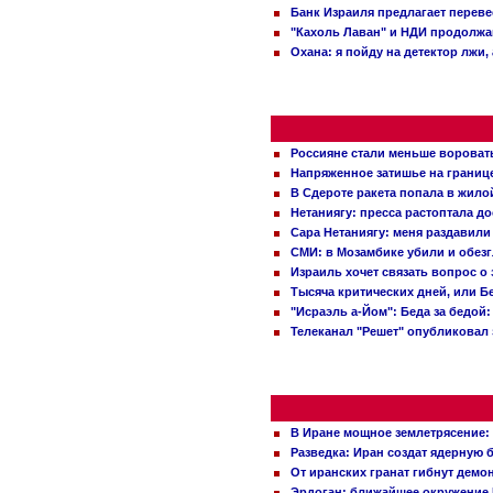
Банк Израиля предлагает переве
"Кахоль Лаван" и НДИ продолж
Охана: я пойду на детектор лжи,
Россияне стали меньше вороват
Напряженное затишье на границ
В Сдероте ракета попала в жило
Нетаниягу: пресса растоптала д
Сара Нетаниягу: меня раздавили
СМИ: в Мозамбике убили и обез
Израиль хочет связать вопрос 
Тысяча критических дней, или Б
"Исраэль а-Йом": Беда за бедой
Телеканал "Решет" опубликовал 
В Иране мощное землетрясение:
Разведка: Иран создат ядерную 
От иранских гранат гибнут демо
Эрдоган: ближайшее окружение 