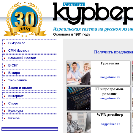
В Израиле
СМИ Израиля
Получить предложен
Ближний Восток
Турагенты
В СНГ
В мире
подробнее >>
Экономика
Закон и право
IT и программи-
рование
Интернет
подробнее >>
Спорт
Культура
WEB-дизайнер
Разное
подробнее >>