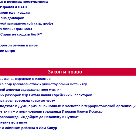
ся в военных преступлениях
 Израиля и НАТО
ирии идут курдам
иона долларов
емой климатической катастрофе
 в Ливии: домыслы
Сирии не создать без РФ
орогой ремень в мире
ции метро
Закон и право
ве жены, перевели в изолятор
в подстрекательствах к убийству семьи Нетаниягу
тней девочки задержаны трое мужчин
х разборок мэр Рахата нанял еврейских инспекторов
ратура пересекла красную черту
 поджоге в Думе, признан виновным в членстве в террористической организац
етаниягу о помиловании гражданки Израиля Наамы Иссахар
 освобождения дойдем до Нетаниягу и Путина"
инение во взятке
 о сбившем ребенка в Йом Кипур