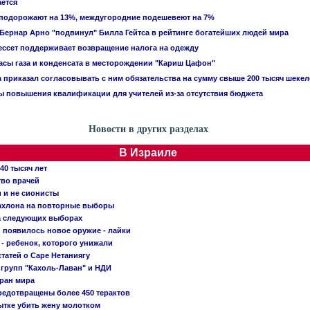
ется
 подорожают на 13%, междугородние подешевеют на 7%
ернар Арно "подвинул" Билла Гейтса в рейтинге богатейших людей мира
ссет поддерживает возвращение налога на одежду
асы газа и конденсата в месторождении "Кариш Цафон"
приказал согласовывать с ним обязательства на сумму свыше 200 тысяч шекел
 повышения квалификации для учителей из-за отсутствия бюджета
Новости в других разделах
В Израиле
40 тысяч лет
тво врачей
и и не сионисты
Кахлона на повторные выборы
а следующих выборах
появилось новое оружие - лайки
- ребенок, которого унижали
татей о Саре Нетаниягу
 групп "Кахоль-Лаван" и НДИ
тран мира
редотвращены более 450 терактов
тке убить жену молотком