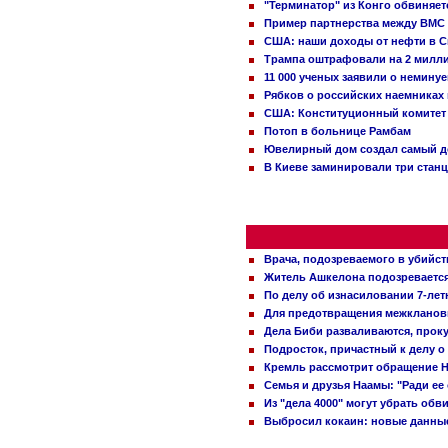
"Терминатор" из Конго обвиняет
Пример партнерства между ВМС
США: наши доходы от нефти в С
Трампа оштрафовали на 2 милл
11 000 ученых заявили о немину
Рябков о российских наемниках
США: Конституционный комитет 
Потоп в больнице Рамбам
Ювелирный дом создал самый д
В Киеве заминировали три стан
Врача, подозреваемого в убийст
Житель Ашкелона подозревается 
По делу об изнасиловании 7-ле
Для предотвращения межклановы
Дела Биби разваливаются, проку
Подросток, причастный к делу о
Кремль рассмотрит обращение Н
Семья и друзья Наамы: "Ради ее
Из "дела 4000" могут убрать обв
Выбросил кокаин: новые данные