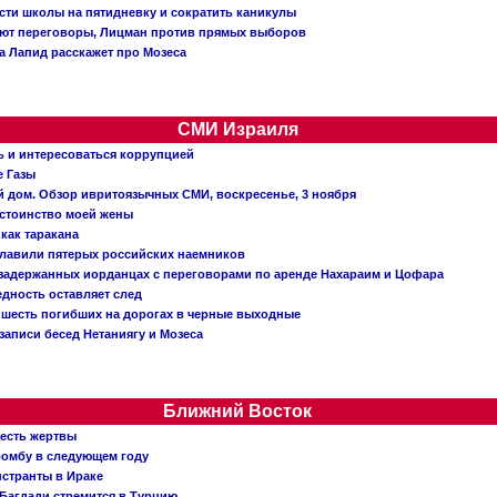
сти школы на пятидневку и сократить каникулы
ают переговоры, Лицман против прямых выборов
 а Лапид расскажет про Мозеса
СМИ Израиля
ь и интересоваться коррупцией
е Газы
й дом. Обзор ивритоязычных СМИ, воскресенье, 3 ноября
остоинство моей жены
 как таракана
главили пятерых российских наемников
о задержанных иорданцах с переговорами по аренде Нахараим и Цофара
едность оставляет след
: шесть погибших на дорогах в черные выходные
записи бесед Нетаниягу и Мозеса
Ближний Восток
 есть жертвы
бомбу в следующем году
нстранты в Ираке
Багдади стремится в Турцию