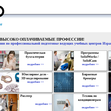
ВЫСОКО ОПЛАЧИВАЕМЫЕ ПРОФЕССИИ!
ия по профессиональной подготовке ведущих учебных центров Изр
Практическая
Программы
бухгалтерия
SolidWorks /
SolidCam
подробнее >>
подробнее >>
Ювелирное дело -
Биржевые
3D моделирование
брокеры
подробнее >>
подробнее >>
Риэлтер
Техник по
кондиционерам
подробнее >>
подробнее >>