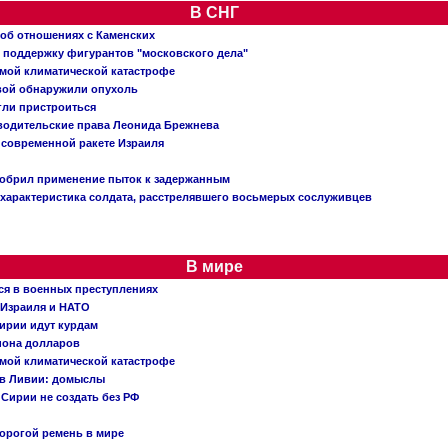
В СНГ
 об отношениях с Каменских
 поддержку фигурантов "московского дела"
емой климатической катастрофе
вой обнаружили опухоль
огли пристроиться
 водительские права Леонида Брежнева
 современной ракете Израиля
добрил применение пыток к задержанным
характеристика солдата, расстрелявшего восьмерых сослуживцев
В мире
ся в военных преступлениях
 Израиля и НАТО
ирии идут курдам
иона долларов
емой климатической катастрофе
 в Ливии: домыслы
Сирии не создать без РФ
орогой ремень в мире