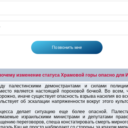
 почему изменение статуса Храмовой горы опасно для 
жду палестинскими демонстрантами и силами полици
место является настоящей пороховой бочкой. Во всем, 
торожно, иначе существует опасность взрыва насилия во в
льствует об эскалации напряженности вокруг этого культ
оцесса делает ситуацию еще более опасной. Палест
имаемые израильскими министрами и депутатами право
ащению переговоров, спеша констатировать смерть мирного
сраэль Кац не просто наблюдают со стороны за крахом мир