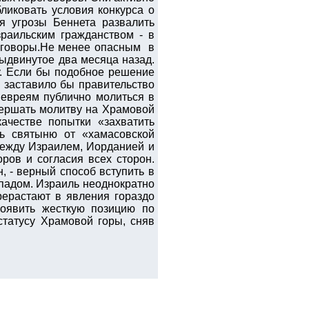
ликовать условия конкурса о
я угрозы Беннета развалить
раильским гражданством - в
еговоры.Не менее опасным в
ыдвинутое два месяца назад.
у. Если бы подобное решение
 заставило бы правительство
 евреям публично молиться в
вершать молитву на Храмовой
ачестве попытки «захватить
ть святыню от «хамасовской
между Израилем, Иорданией и
ров и согласия всех сторон.
 - верный способ вступить в
падом. Израиль неоднократно
рерастают в явления гораздо
роявить жесткую позицию по
статусу Храмовой горы, сняв