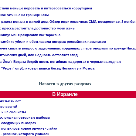
стали меньше воровать и интересоваться коррупцией
ое затишье на границе Газы
 ракета попала в жилой дом. Обзор ивритоязычных СМИ, воскресенье, 3 ноябр
: пресса растоптала достоинство моей жены
ниягу: меня раздавили как таракана
замбике убили и обезглавили пятерых российских наемников
очет связать вопрос о задержанных иорданцах с переговорами по аренде Наха
итических дней, или Бедность оставляет след
а-Йом": Беда за бедой: шесть погибших на дорогах в черные выходные
 "Решет" опубликовал записи бесед Нетаниягу и Мозеса
Новости в других разделах
В Израиле
40 тысяч лет
тво врачей
и и не сионисты
Кахлона на повторные выборы
а следующих выборах
появилось новое оружие - лайки
- ребенок, которого унижали