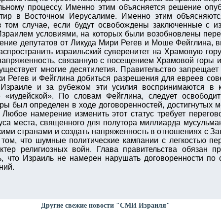
льному процессу. Именно этим объясняется решение опуб
ртир в Восточном Иерусалиме. Именно этим объясняютс
 том случае, если будут освобождены заключенные с из
Израилем условиями, на которых были возобновлены пер
ение депутатов от Ликуда Мири Регев и Моше Фейглина, в
аспространить израильский суверенитет на Храмовую гор
 напряженность, связанную с посещением Храмовой горы и
существует многие десятилетия. Правительство запрещает
ки Регев и Фейглина добиться разрешения для евреев со
 Израиле и за рубежом эти усилия воспринимаются в к
 «иудейской». По словам Фейглина, следует освободи
оры был определен в ходе договоренностей, достигнутых 
 Любое намерение изменить этот статус требует перегово
са места, священного для полутора миллиарда мусульман,
ими странами и создать напряженность в отношениях с За
 том, что шумные политические кампании с легкостью пе
ктер религиозных войн. Глава правительства обязан п
ь, что Израиль не намерен нарушать договоренности по 
ний.
Другие свежие новости "СМИ Израиля"