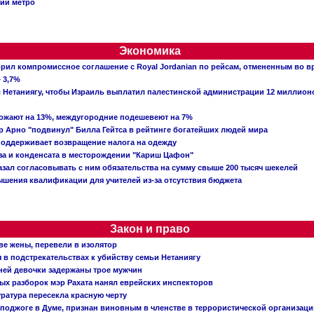
ции метро
Экономика
рил компромиссное соглашение с Royal Jordanian по рейсам, отмененным во 
 3,7%
ал Нетаниягу, чтобы Израиль выплатил палестинской администрации 12 миллио
рожают на 13%, междугородние подешевеют на 7%
 Арно "подвинул" Билла Гейтса в рейтинге богатейших людей мира
поддерживает возвращение налога на одежду
аза и конденсата в месторождении "Кариш Цафон"
зал согласовывать с ним обязательства на сумму свыше 200 тысяч шекелей
шения квалификации для учителей из-за отсутствия бюджета
Закон и право
ве жены, перевели в изолятор
в подстрекательствах к убийству семьи Нетаниягу
тней девочки задержаны трое мужчин
х разборок мэр Рахата нанял еврейских инспекторов
ратура пересекла красную черту
 поджоге в Думе, признан виновным в членстве в террористической организац