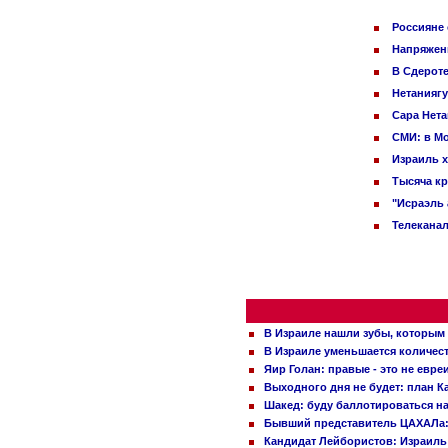
Россияне 
Напряженн
В Сдероте
Нетаниягу
Сара Нета
СМИ: в Мо
Израиль х
Тысяча кр
"Исраэль 
Телеканал
В Израиле нашли зубы, которым 
В Израиле уменьшается количес
Яир Голан: правые - это не евре
Выходного дня не будет: план 
Шакед: буду баллотироваться н
Бывший представитель ЦАХАЛа: 
Кандидат Лейбористов: Израиль 