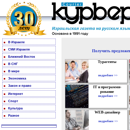
В Израиле
СМИ Израиля
Получить предложен
Ближний Восток
Турагенты
В СНГ
В мире
подробнее >>
Экономика
Закон и право
IT и программи-
рование
Интернет
подробнее >>
Спорт
Культура
WEB-дизайнер
Разное
подробнее >>