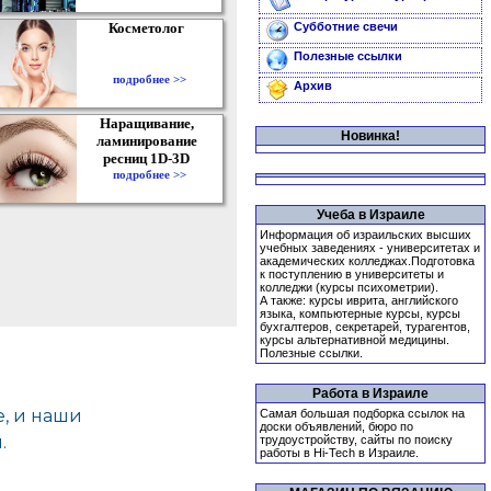
Косметолог
Субботние свечи
Полезные ссылки
подробнее >>
Архив
Наращивание,
Новинка!
ламинирование
ресниц 1D-3D
подробнее >>
Учеба в Израиле
Информация об израильских высших
учебных заведениях - университетах и
академических колледжах.Подготовка
к поступлению в университеты и
колледжи (курсы психометрии).
А также: курсы иврита, английского
языка, компьютерные курсы, курсы
бухгалтеров, секретарей, турагентов,
курсы альтернативной медицины.
Полезные ссылки.
Работа в Израиле
Самая большая подборка ссылок на
доски объявлений, бюро по
трудоустройству, сайты по поиску
работы в Hi-Tech в Израиле.