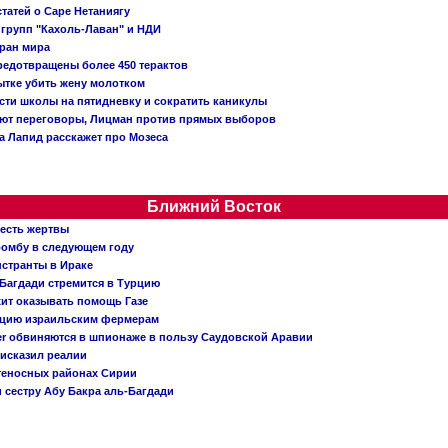
татей о Саре Нетаниягу
 групп "Кахоль-Лаван" и НДИ
тран мира
редотвращены более 450 терактов
тке убить жену молотком
сти школы на пятидневку и сократить каникулы
ают переговоры, Лицман против прямых выборов
 а Лапид расскажет про Мозеса
Ближний Восток
 есть жертвы
бомбу в следующем году
нстранты в Ираке
Багдади стремится в Турцию
жит оказывать помощь Газе
ацию израильским фермерам
er обвиняются в шпионаже в пользу Саудовской Аравии
исказил реалии
теносных районах Сирии
 сестру Абу Бакра аль-Багдади