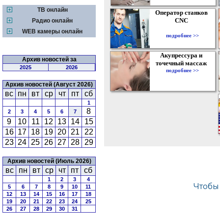
ТВ онлайн
Оператор станков
CNC
Радио онлайн
WEB камеры онлайн
подробнее >>
Акупрессура и
Архив новостей за
точечный массаж
2025
2026
подробнее >>
Архив новостей (Август 2026)
вс
пн
вт
ср
чт
пт
сб
1
8
2
3
4
5
6
7
9
10
11
12
13
14
15
16
17
18
19
20
21
22
23
24
25
26
27
28
29
Архив новостей (Июль 2026)
вс
пн
вт
ср
чт
пт
сб
1
2
3
4
5
6
7
8
9
10
11
12
13
14
15
16
17
18
19
20
21
22
23
24
25
26
27
28
29
30
31