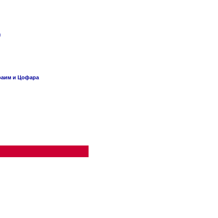
я
раим и Цофара