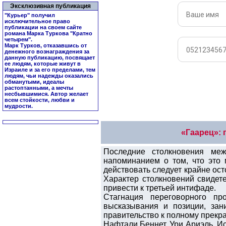
Эксклюзивная публикация
"Курьер" получил
исключительное право
публикации на своем сайте
романа Марка Туркова "
Кратно
четырем
".
Марк Турков, отказавшись от
денежного вознаграждения за
данную публикацию, посвящает
ее людям, которые живут в
Израиле и за его пределами, тем
людям, чьи надежды оказались
обманутыми, идеалы
растоптанными, а мечты
несбывшимися. Автор желает
всем стойкости, любви и
мудрости.
«Гаарец»:
Последние столкновения ме
напоминанием о том, что это 
действовать следует крайне ос
Характер столкновений свидете
привести к третьей интифаде.
Стагнация переговорного пр
высказывания и позиции, зан
правительство к полному прекр
Нафтали Беннет, Ури Ариэль, И