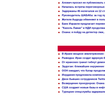
Алович просил не публиковать с
Началась встреча переговорных
Задержаны 45 нелегалов из 12 с
Руководитель ШАБАКа: за год п
Жителя Ашдода обвиняют в попы
Банк Израиля предлагает переве
"Кахоль Лаван" и НДИ продолж
Охана: я пойду на детектор лжи,
В Иране мощное землетрясение:
Разведка: Иран создат ядерную 
От иранских гранат гибнут демо
Эрдоган: ближайшее окружение 
ООН ожидает, что Катар продол
Иордания предложила компенс
Двое бывших сотрудников Twitt
Возмущение прокуроров: Охана 
США создают новые базы в неф
Турецкие спецслужбы задержали