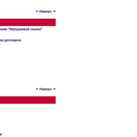
Наверх
время "Нерушимой скалы"
нов долларов
Наверх
ии