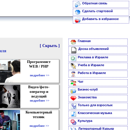
Обратная связь
Сделать стартовой
Добавить в избранное
Главная
[ Скрыть ]
Доска объявлений
аиля
Реклама в Израиле
Программист
Учеба в Израиле
WEB / PHP
Работа в Израиле
подробнее >>
Чат
Видео/фото-
Бизнес-клуб
оператор и
ведущий
Знакомства
подробнее >>
Только для взрослых
Компьютерный
Классическая музыка
техник
Культура
подробнее >>
Литературный Курьер