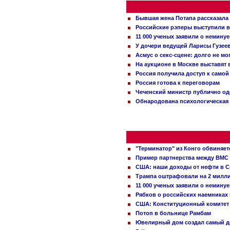
Бывшая жена Потапа рассказала
Российские рэперы выступили в
11 000 ученых заявили о немину
У дочери ведущей Ларисы Гузее
Асмус о секс-сцене: долго не м
На аукционе в Москве выставят
Россия получила доступ к самой
Россия готова к переговорам
Чеченский министр публично о
Обнародована психологическая 
"Терминатор" из Конго обвиняет
Пример партнерства между ВМС
США: наши доходы от нефти в С
Трампа оштрафовали на 2 милл
11 000 ученых заявили о немину
Рябков о российских наемниках
США: Конституционный комитет 
Потоп в больнице Рамбам
Ювелирный дом создал самый д