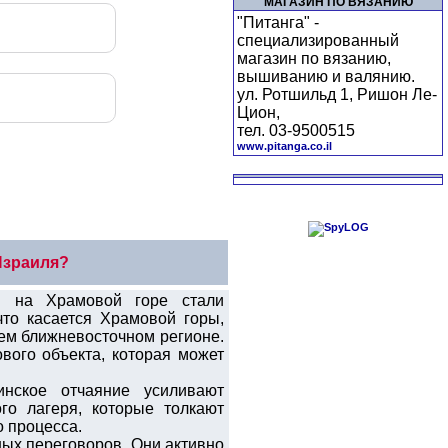
МАГАЗИН ПО ВЯЗАНИЮ
"Питанга" -
специализированный
магазин по вязанию,
вышиванию и валянию.
ул. Ротшильд 1, Ришон Ле-
Цион,
тел. 03-9500515
www.pitanga.co.il
Израиля?
и на Храмовой горе стали
что касается Храмовой горы,
сем ближневосточном регионе.
ового объекта, которая может
инское отчаяние усиливают
го лагеря, которые толкают
 процесса.
ных переговоров. Они активно