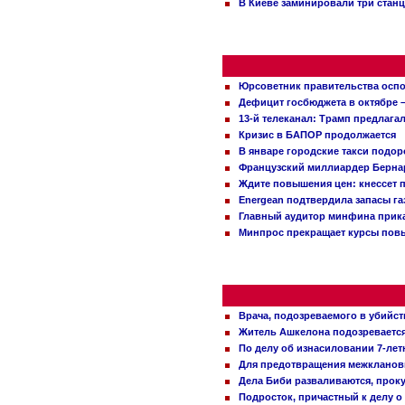
В Киеве заминировали три стан
Юрсоветник правительства оспо
Дефицит госбюджета в октябре –
13-й телеканал: Трамп предлаг
Кризис в БАПОР продолжается
В январе городские такси подо
Французский миллиардер Бернар
Ждите повышения цен: кнессет 
Energean подтвердила запасы г
Главный аудитор минфина прика
Минпрос прекращает курсы повы
Врача, подозреваемого в убийст
Житель Ашкелона подозревается 
По делу об изнасиловании 7-ле
Для предотвращения межклановы
Дела Биби разваливаются, проку
Подросток, причастный к делу о