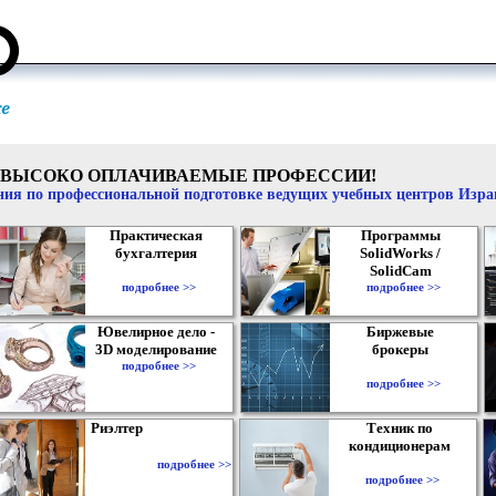
ВЫСОКО ОПЛАЧИВАЕМЫЕ ПРОФЕССИИ!
ия по профессиональной подготовке ведущих учебных центров Изр
Практическая
Программы
бухгалтерия
SolidWorks /
SolidCam
подробнее >>
подробнее >>
Ювелирное дело -
Биржевые
3D моделирование
брокеры
подробнее >>
подробнее >>
Риэлтер
Техник по
кондиционерам
подробнее >>
подробнее >>