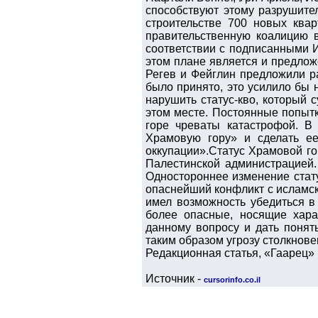
способствуют этому разрушите
строительстве 700 новых ква
правительственную коалицию в
соответствии с подписанными 
этом плане является и предлож
Регев и Фейглин предложили р
было принято, это усилило бы
нарушить статус-кво, который 
этом месте. Постоянные попыт
горе чреваты катастрофой. В
Храмовую гору» и сделать ее
оккупации».Статус Храмовой г
Палестинской администрацией.
Одностороннее изменение стату
опаснейший конфликт с исламск
имел возможность убедиться в
более опасные, носящие хара
данному вопросу и дать понят
таким образом угрозу столкнове
Редакционная статья, «Гаарец»
Источник -
cursorinfo.co.il