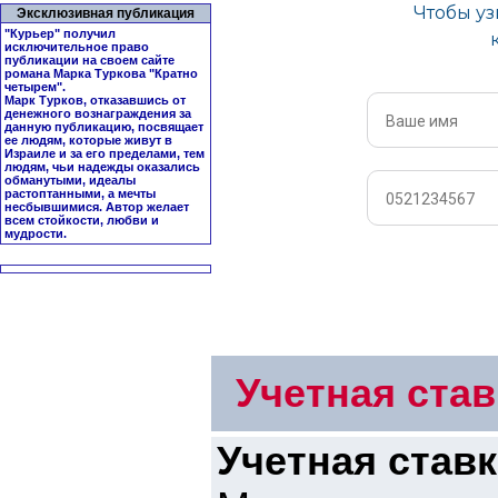
Эксклюзивная публикация
"Курьер" получил
исключительное право
публикации на своем сайте
романа Марка Туркова "
Кратно
четырем
".
Марк Турков, отказавшись от
денежного вознаграждения за
данную публикацию, посвящает
ее людям, которые живут в
Израиле и за его пределами, тем
людям, чьи надежды оказались
обманутыми, идеалы
растоптанными, а мечты
несбывшимися. Автор желает
всем стойкости, любви и
мудрости.
Учетная став
Учетная став