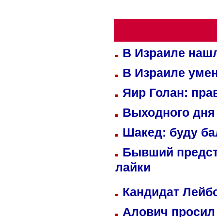
В Израиле нашл
В Израиле уме
Яир Голан: пра
Выходного дня 
Шакед: буду б
Бывший предст
лайки
Кандидат Лейбо
Алович просил 