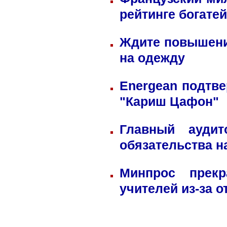
рейтинге богате
Ждите повышени
на одежду
Energean подтве
"Кариш Цафон"
Главный ауди
обязательства н
Минпрос прек
учителей из-за 