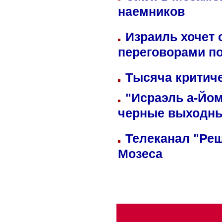
наемников
Израиль хочет 
переговорами п
Тысяча критиче
"Исраэль а-Йом
черные выходн
Телеканал "Реш
Мозеса