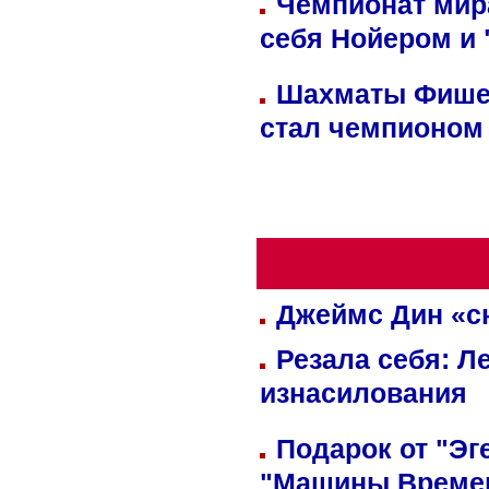
Чемпионат мир
себя Нойером и 
Шахматы Фишер
стал чемпионом
Джеймс Дин «сн
Резала себя: Л
изнасилования
Подарок от "Эг