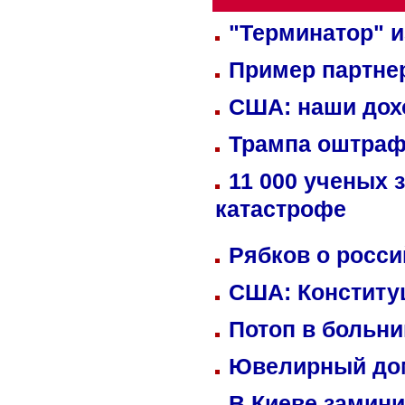
"Терминатор" и
Пример партне
США: наши дох
Трампа оштраф
11 000 ученых 
катастрофе
Рябков о росс
США: Конститу
Потоп в больн
Ювелирный дом
В Киеве замини