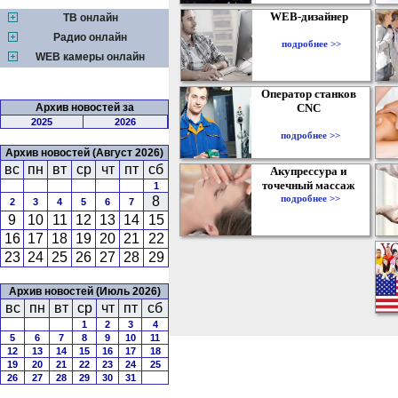
WEB-дизайнер
ТВ онлайн
Радио онлайн
подробнее >>
WEB камеры онлайн
Оператор станков
Архив новостей за
CNC
2025
2026
подробнее >>
Архив новостей (Август 2026)
вс
пн
вт
ср
чт
пт
сб
Акупрессура и
точечный массаж
1
подробнее >>
8
2
3
4
5
6
7
9
10
11
12
13
14
15
16
17
18
19
20
21
22
23
24
25
26
27
28
29
Архив новостей (Июль 2026)
вс
пн
вт
ср
чт
пт
сб
1
2
3
4
5
6
7
8
9
10
11
12
13
14
15
16
17
18
19
20
21
22
23
24
25
26
27
28
29
30
31