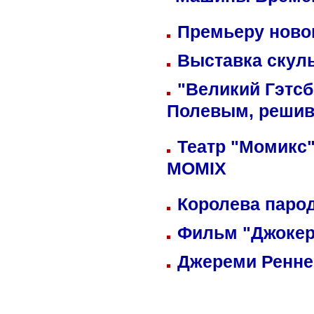
"Машины Време
Премьеру новог
Выставка скуль
"Великий Гэтсб
Полевым, решив
Театр "Момикс"
MOMIX
Королева парод
Фильм "Джокер
Джереми Реннер