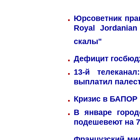
Юрсоветник пра
Royal Jordania
скалы"
Дефицит госбюдж
13-й телекана
выплатил палес
Кризис в БАПОР
В январе город
подешевеют на 
Французский ми