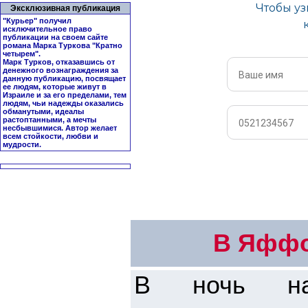
Эксклюзивная публикация
"Курьер" получил
исключительное право
публикации на своем сайте
романа Марка Туркова "
Кратно
четырем
".
Марк Турков, отказавшись от
денежного вознаграждения за
данную публикацию, посвящает
ее людям, которые живут в
Израиле и за его пределами, тем
людям, чьи надежды оказались
обманутыми, идеалы
растоптанными, а мечты
несбывшимися. Автор желает
всем стойкости, любви и
мудрости.
В Яффо
В ночь на 