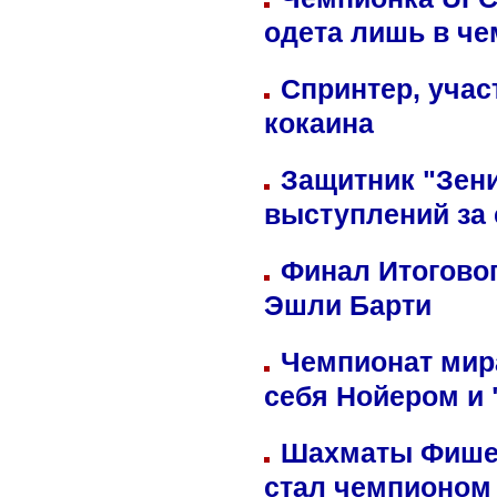
одета лишь в че
Спринтер, учас
кокаина
Защитник "Зен
выступлений за
Финал Итоговог
Эшли Барти
Чемпионат мир
себя Нойером и 
Шахматы Фишер
стал чемпионом