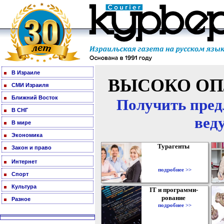
В Израиле
ВЫСОКО ОП
СМИ Израиля
Ближний Восток
Получить пред
В СНГ
вед
В мире
Экономика
Турагенты
Закон и право
Интернет
подробнее >>
Спорт
Культура
IT и программи-
рование
Разное
подробнее >>