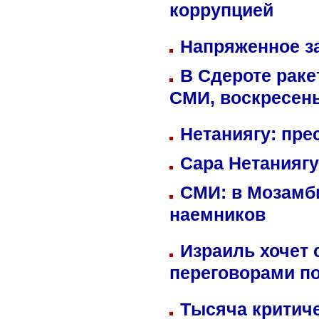
коррупцией
Напряженное за
В Сдероте раке
СМИ, воскресень
Нетаниягу: пре
Сара Нетаниягу
СМИ: в Мозамби
наемников
Израиль хочет 
переговорами п
Тысяча критиче