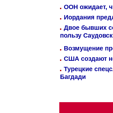
ООН ожидает, ч
Иордания пред
Двое бывших со
пользу Саудовс
Возмущение пр
США создают н
Турецкие спецс
Багдади