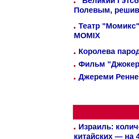
"Великий Гэтсб
Полевым, решив
Театр "Момикс"
MOMIX
Королева парод
Фильм "Джокер
Джереми Реннер
Израиль: колич
китайских — на 