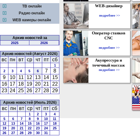
WEB-дизайнер
ТВ онлайн
Радио онлайн
подробнее >>
WEB камеры онлайн
Оператор станков
Архив новостей за
CNC
2025
2026
подробнее >>
Архив новостей (Август 2026)
вс
пн
вт
ср
чт
пт
сб
Акупрессура и
точечный массаж
1
подробнее >>
7
8
2
3
4
5
6
9
10
11
12
13
14
15
16
17
18
19
20
21
22
23
24
25
26
27
28
29
Архив новостей (Июль 2026)
вс
пн
вт
ср
чт
пт
сб
1
2
3
4
5
6
7
8
9
10
11
12
13
14
15
16
17
18
19
20
21
22
23
24
25
26
27
28
29
30
31