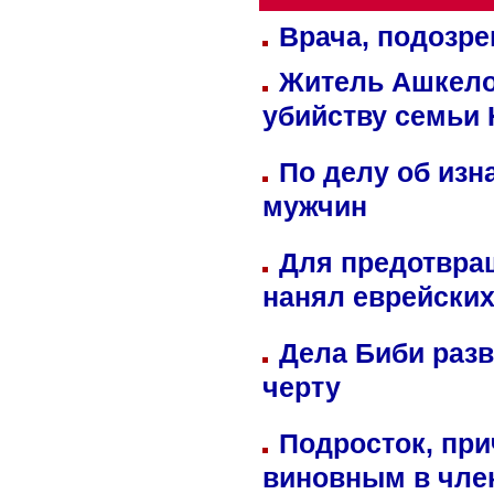
Врача, подозре
Житель Ашкелон
убийству семьи 
По делу об изн
мужчин
Для предотвра
нанял еврейских
Дела Биби разв
черту
Подросток, при
виновным в член