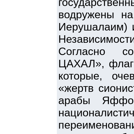
государствен
водружены на
Иерушалаим) 
Независимости
Согласно со
ЦАХАЛ», флаги
которые, оче
«жертв сионис
арабы Яффо
националистич
переименова