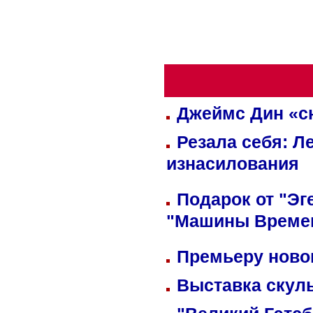
Джеймс Дин «сн
Резала себя: Л
изнасилования
Подарок от "Эг
"Машины Време
Премьеру новог
Выставка скуль