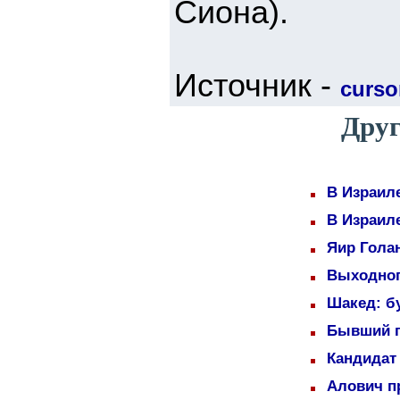
Сиона).
Источник -
cursor
Друг
В Израил
В Израил
Яир Голан
Выходног
Шакед: б
Бывший п
Кандидат 
Алович пр