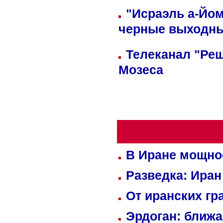
"Исраэль а-Йом
черные выходн
Телеканал "Реш
Мозеса
В Иране мощно
Разведка: Иран
От иранских гр
Эрдоган: ближ