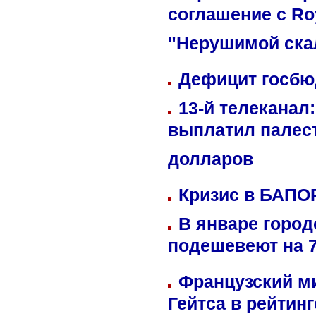
соглашение с Ro
"Нерушимой ска
Дефицит госбюд
13-й телеканал
выплатил палес
долларов
Кризис в БАПО
В январе город
подешевеют на 
Французский м
Гейтса в рейтин