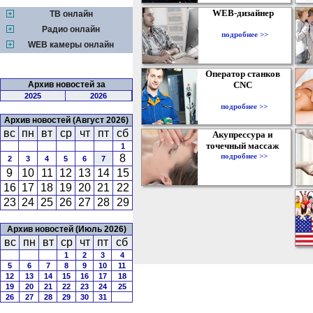
WEB-дизайнер
ТВ онлайн
Радио онлайн
подробнее >>
WEB камеры онлайн
Оператор станков
Архив новостей за
CNC
2025
2026
подробнее >>
Архив новостей (Август 2026)
вс
пн
вт
ср
чт
пт
сб
Акупрессура и
точечный массаж
1
подробнее >>
8
2
3
4
5
6
7
9
10
11
12
13
14
15
16
17
18
19
20
21
22
23
24
25
26
27
28
29
Архив новостей (Июль 2026)
вс
пн
вт
ср
чт
пт
сб
1
2
3
4
5
6
7
8
9
10
11
12
13
14
15
16
17
18
19
20
21
22
23
24
25
26
27
28
29
30
31