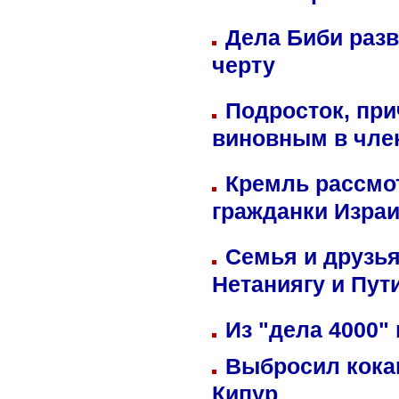
Дела Биби разв
черту
Подросток, при
виновным в член
Кремль рассмо
гражданки Изра
Семья и друзь
Нетаниягу и Пут
Из "дела 4000"
Выбросил кока