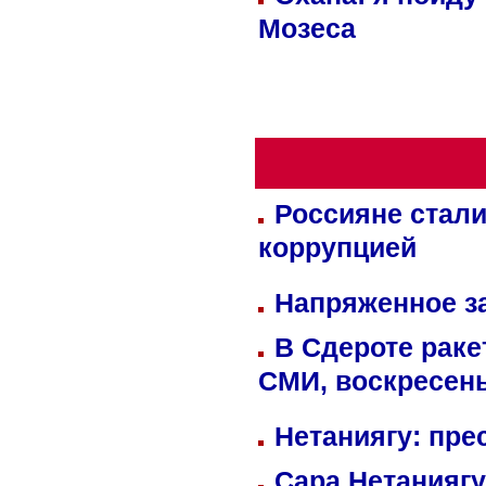
Мозеса
Россияне стали
коррупцией
Напряженное за
В Сдероте раке
СМИ, воскресень
Нетаниягу: пре
Сара Нетаниягу