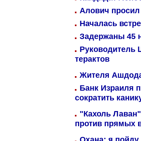
Алович просил 
Началась встре
Задержаны 45 н
Руководитель 
терактов
Жителя Ашдода
Банк Израиля п
сократить кани
"Кахоль Лаван
против прямых 
Охана: я пойду