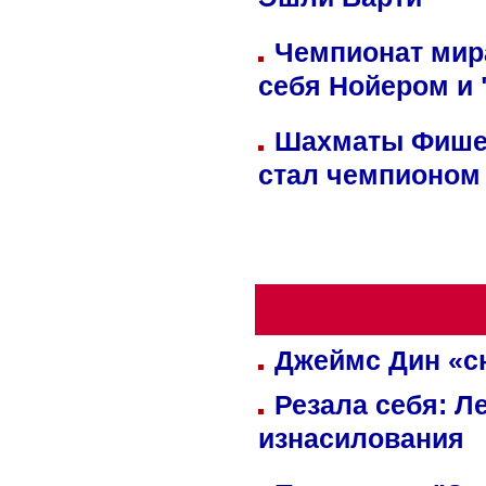
Эшли Барти
Чемпионат мир
себя Нойером и 
Шахматы Фишер
стал чемпионом
Джеймс Дин «сн
Резала себя: Л
изнасилования