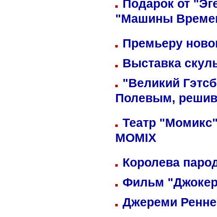
Подарок от "Эг
"Машины Време
Премьеру новог
Выставка скуль
"Великий Гэтсб
Полевым, решив
Театр "Момикс"
MOMIX
Королева парод
Фильм "Джокер
Джереми Реннер