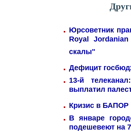
Друг
Юрсоветник пра
Royal Jordania
скалы"
Дефицит госбюдж
13-й телекана
выплатил палес
Кризис в БАПОР
В январе город
подешевеют на 