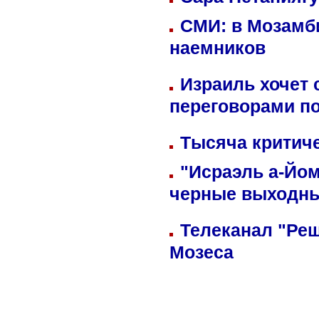
СМИ: в Мозамби
наемников
Израиль хочет 
переговорами п
Тысяча критиче
"Исраэль а-Йом
черные выходн
Телеканал "Реш
Мозеса