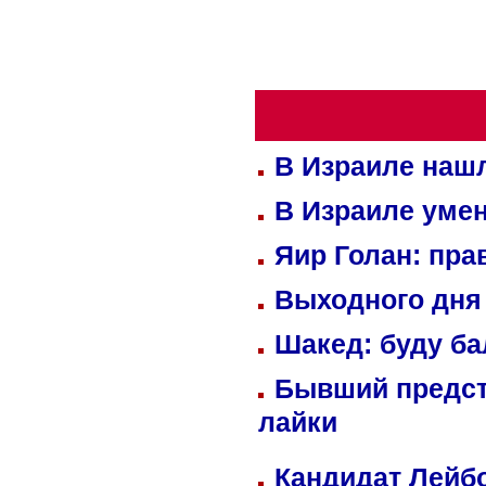
В Израиле нашл
В Израиле уме
Яир Голан: пра
Выходного дня 
Шакед: буду б
Бывший предст
лайки
Кандидат Лейбо