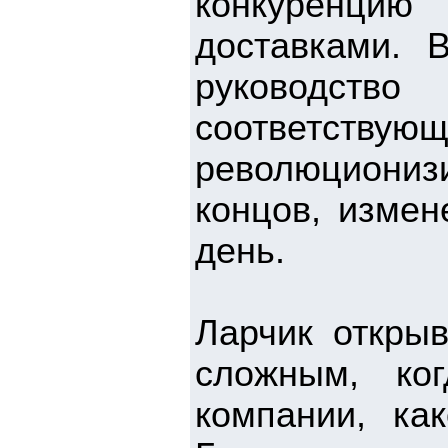
конкуренцию
доставками. 
руководст
соответс
революциониз
концов, измен
день.
Ларчик открыв
сложным, ко
компании, ка