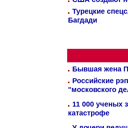
Турецкие спецс
Багдади
Бывшая жена П
Российские рэ
"московского де
11 000 ученых 
катастрофе
У дочери веду