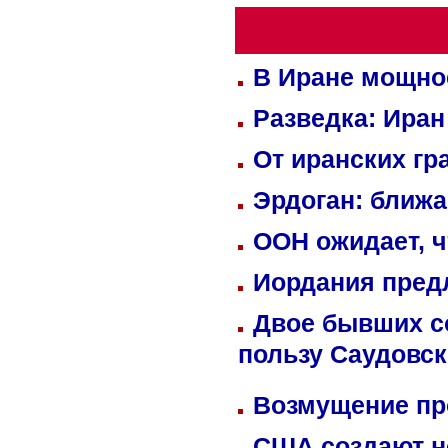
В Иране мощно
Разведка: Иран
От иранских гр
Эрдоган: ближ
ООН ожидает, ч
Иордания пред
Двое бывших со
пользу Саудовс
Возмущение пр
США создают н