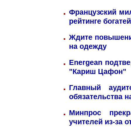
Французский ми
рейтинге богате
Ждите повышени
на одежду
Energean подтве
"Кариш Цафон"
Главный ауди
обязательства н
Минпрос прек
учителей из-за 