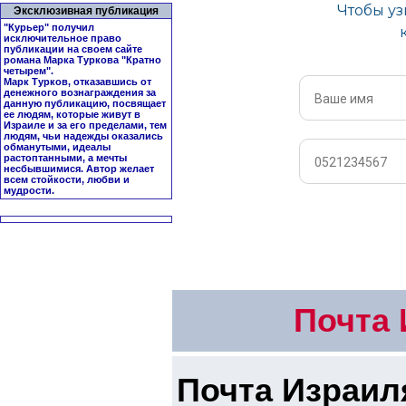
Эксклюзивная публикация
"Курьер" получил
исключительное право
публикации на своем сайте
романа Марка Туркова "
Кратно
четырем
".
Марк Турков, отказавшись от
денежного вознаграждения за
данную публикацию, посвящает
ее людям, которые живут в
Израиле и за его пределами, тем
людям, чьи надежды оказались
обманутыми, идеалы
растоптанными, а мечты
несбывшимися. Автор желает
всем стойкости, любви и
мудрости.
Почта 
Почта Израил