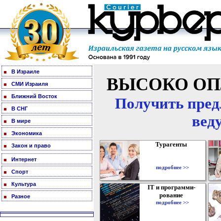
В Израиле
ВЫСОКО ОП
СМИ Израиля
Ближний Восток
Получить пред
В СНГ
вед
В мире
Экономика
Турагенты
Закон и право
Интернет
подробнее >>
Спорт
Культура
IT и программи-
рование
Разное
подробнее >>