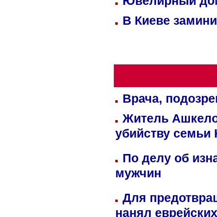
Ювелирный дом
В Киеве замини
Врача, подозре
Житель Ашкелон
убийству семьи 
По делу об изн
мужчин
Для предотвра
нанял еврейских