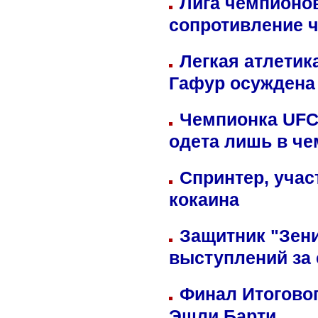
Лига чемпионов
сопротивление 
Легкая атлетик
Гафур осуждена 
Чемпионка UFC
одета лишь в че
Спринтер, учас
кокаина
Защитник "Зен
выступлений за
Финал Итоговог