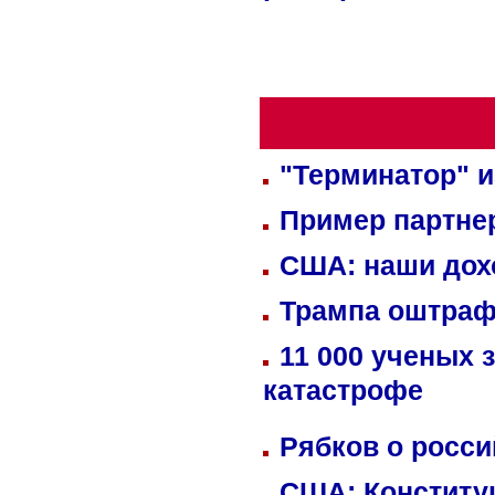
"Терминатор" и
Пример партне
США: наши дох
Трампа оштраф
11 000 ученых 
катастрофе
Рябков о росс
США: Конститу