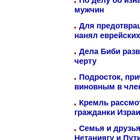
По делу об изн
мужчин
Для предотвра
нанял еврейских
Дела Биби разв
черту
Подросток, при
виновным в член
Кремль рассмо
гражданки Изра
Семья и друзь