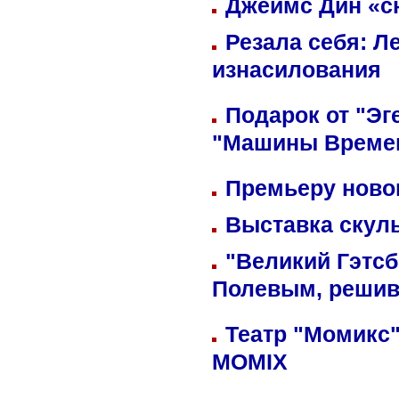
Джеймс Дин «сн
Резала себя: Л
изнасилования
Подарок от "Эг
"Машины Време
Премьеру новог
Выставка скуль
"Великий Гэтсб
Полевым, решив
Театр "Момикс"
MOMIX