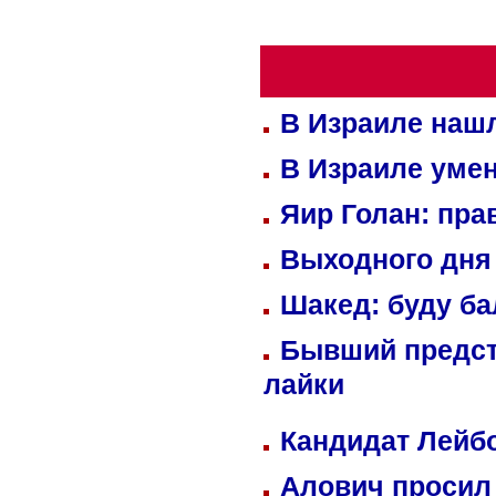
В Израиле нашл
В Израиле уме
Яир Голан: пра
Выходного дня 
Шакед: буду б
Бывший предст
лайки
Кандидат Лейбо
Алович просил 