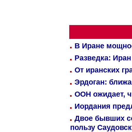
В Иране мощно
Разведка: Иран
От иранских гр
Эрдоган: ближ
ООН ожидает, ч
Иордания пред
Двое бывших со
пользу Саудовс