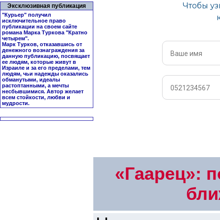
Эксклюзивная публикация
"Курьер" получил
исключительное право
публикации на своем сайте
романа Марка Туркова "
Кратно
четырем
".
Марк Турков, отказавшись от
денежного вознаграждения за
данную публикацию, посвящает
ее людям, которые живут в
Израиле и за его пределами, тем
людям, чьи надежды оказались
обманутыми, идеалы
растоптанными, а мечты
несбывшимися. Автор желает
всем стойкости, любви и
мудрости.
«Гаарец»: п
бли