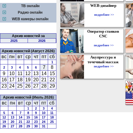
WEB-дизайнер
ТВ онлайн
Радио онлайн
подробнее >>
WEB камеры онлайн
Оператор станков
Архив новостей за
CNC
2025
2026
подробнее >>
Архив новостей (Август 2026)
вс
пн
вт
ср
чт
пт
сб
Акупрессура и
точечный массаж
1
подробнее >>
7
8
2
3
4
5
6
9
10
11
12
13
14
15
16
17
18
19
20
21
22
23
24
25
26
27
28
29
Архив новостей (Июль 2026)
вс
пн
вт
ср
чт
пт
сб
1
2
3
4
5
6
7
8
9
10
11
12
13
14
15
16
17
18
19
20
21
22
23
24
25
26
27
28
29
30
31