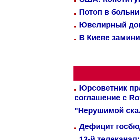
Потоп в больн
Ювелирный дом
В Киеве замини
Юрсоветник пр
соглашение с Ro
"Нерушимой ска
Дефицит госбюд
13-й телеканал