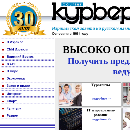
В Израиле
ВЫСОКО ОП
СМИ Израиля
Ближний Восток
Получить пред
В СНГ
вед
В мире
Экономика
Турагенты
Закон и право
Интернет
подробнее >>
Спорт
Культура
IT и программи-
рование
Разное
подробнее >>