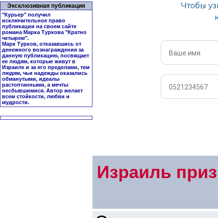
Эксклюзивная публикация
"Курьер" получил
исключительное право
публикации на своем сайте
романа Марка Туркова "
Кратно
четырем
".
Марк Турков, отказавшись от
денежного вознаграждения за
данную публикацию, посвящает
ее людям, которые живут в
Израиле и за его пределами, тем
людям, чьи надежды оказались
обманутыми, идеалы
растоптанными, а мечты
несбывшимися. Автор желает
всем стойкости, любви и
мудрости.
Израиль приз