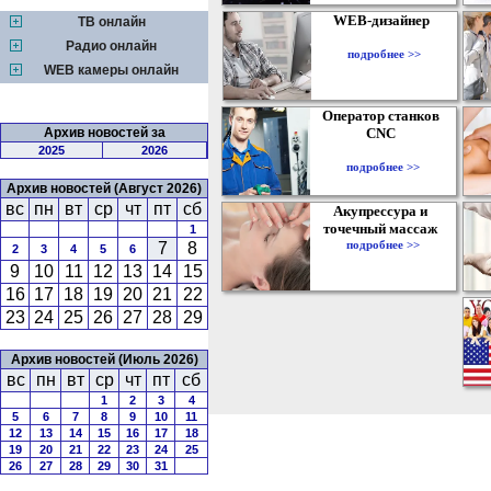
WEB-дизайнер
ТВ онлайн
Радио онлайн
подробнее >>
WEB камеры онлайн
Оператор станков
Архив новостей за
CNC
2025
2026
подробнее >>
Архив новостей (Август 2026)
вс
пн
вт
ср
чт
пт
сб
Акупрессура и
точечный массаж
1
подробнее >>
7
8
2
3
4
5
6
9
10
11
12
13
14
15
16
17
18
19
20
21
22
23
24
25
26
27
28
29
Архив новостей (Июль 2026)
вс
пн
вт
ср
чт
пт
сб
1
2
3
4
5
6
7
8
9
10
11
12
13
14
15
16
17
18
19
20
21
22
23
24
25
26
27
28
29
30
31