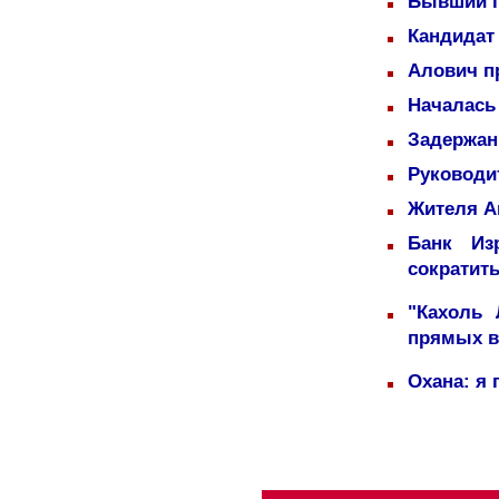
Бывший п
Кандидат 
Алович пр
Началась
Задержаны
Руководи
Жителя А
Банк Из
сократит
"Кахоль
прямых 
Охана: я 