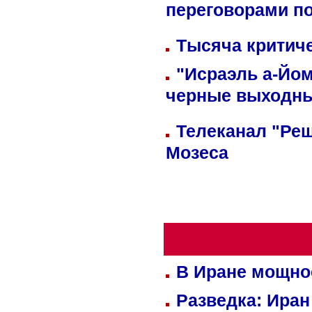
переговорами п
Тысяча критиче
"Исраэль а-Йом
черные выходн
Телеканал "Реш
Мозеса
В Иране мощно
Разведка: Иран