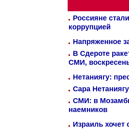
Россияне стали
коррупцией
Напряженное за
В Сдероте раке
СМИ, воскресень
Нетаниягу: пре
Сара Нетаниягу
СМИ: в Мозамби
наемников
Израиль хочет 