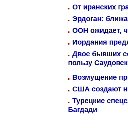
От иранских гр
Эрдоган: ближ
ООН ожидает, ч
Иордания пред
Двое бывших со
пользу Саудовс
Возмущение пр
США создают н
Турецкие спецс
Багдади