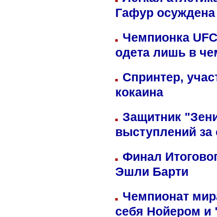
Гафур осуждена 
Чемпионка UFC
одета лишь в че
Спринтер, учас
кокаина
Защитник "Зен
выступлений за
Финал Итоговог
Эшли Барти
Чемпионат мир
себя Нойером и 