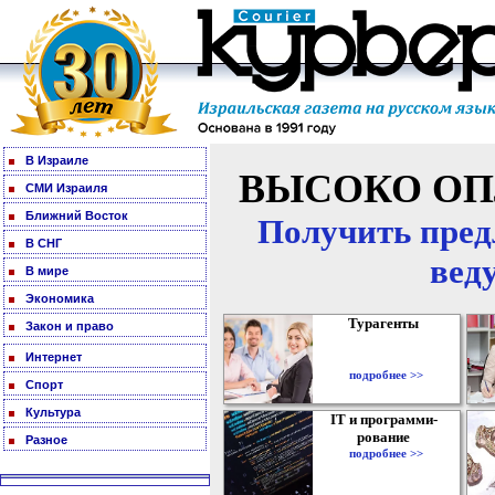
В Израиле
ВЫСОКО ОП
СМИ Израиля
Ближний Восток
Получить пред
В СНГ
вед
В мире
Экономика
Турагенты
Закон и право
Интернет
подробнее >>
Спорт
Культура
IT и программи-
рование
Разное
подробнее >>