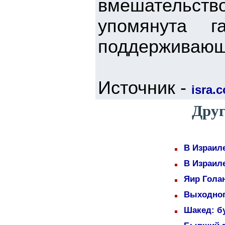
вмешательство
упомянута г
поддерживающ
Источник -
isra.
Друг
В Израил
В Израил
Яир Голан
Выходног
Шакед: б