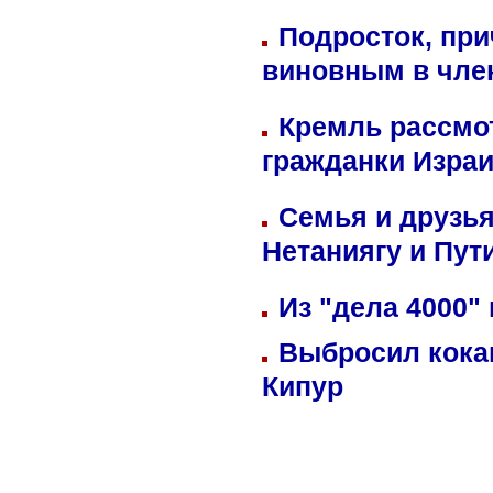
Подросток, при
виновным в член
Кремль рассмо
гражданки Изра
Семья и друзь
Нетаниягу и Пут
Из "дела 4000"
Выбросил кока
Кипур