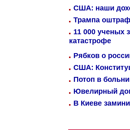
США: наши дох
Трампа оштраф
11 000 ученых 
катастрофе
Рябков о росс
США: Конститу
Потоп в больн
Ювелирный дом
В Киеве замини