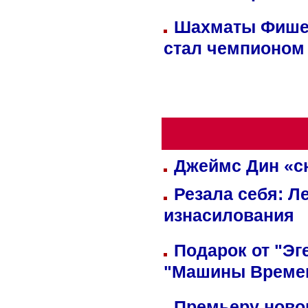
Шахматы Фишер
стал чемпионом
Джеймс Дин «сн
Резала себя: Л
изнасилования
Подарок от "Эг
"Машины Време
Премьеру новог