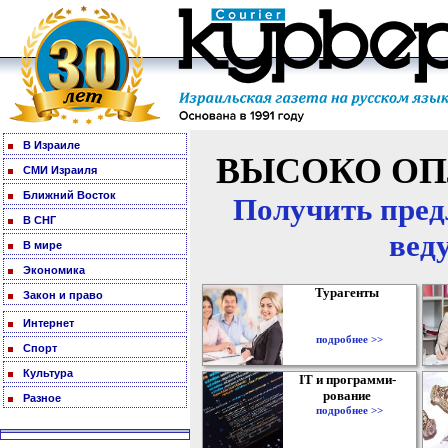
В Израиле
ВЫСОКО ОП
СМИ Израиля
Ближний Восток
Получить пред
В СНГ
вед
В мире
Экономика
Турагенты
Закон и право
Интернет
подробнее >>
Спорт
Культура
IT и программи-
рование
Разное
подробнее >>