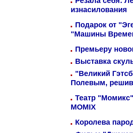
Резала себя: Л
изнасилования
Подарок от "Эг
"Машины Време
Премьеру новог
Выставка скуль
"Великий Гэтсб
Полевым, решив
Театр "Момикс"
MOMIX
Королева парод