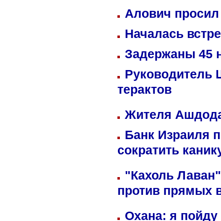
Алович просил 
Началась встре
Задержаны 45 н
Руководитель 
терактов
Жителя Ашдода
Банк Израиля п
сократить кани
"Кахоль Лаван
против прямых 
Охана: я пойду