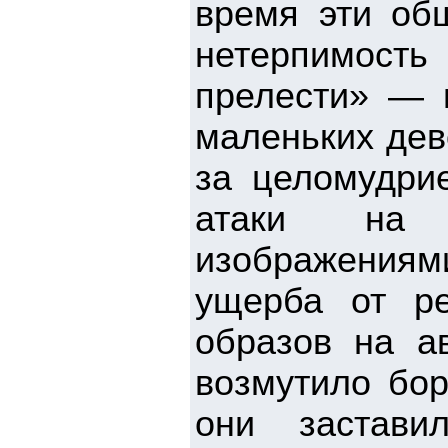
время эти об
нетерпимост
прелести» — 
маленьких дев
за целомудри
атаки на 
изображения
ущерба от р
образов на а
возмутило бо
они застави