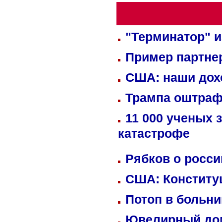
"Терминатор" и
Пример партне
США: наши дох
Трампа оштраф
11 000 ученых 
катастрофе
Рябков о росс
США: Конститу
Потоп в больн
Ювелирный дом