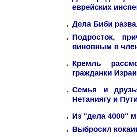
еврейских инспе
Дела Биби разва
Подросток, пр
виновным в член
Кремль рассм
гражданки Изра
Семья и друзь
Нетаниягу и Пут
Из "дела 4000" м
Выбросил кокаин