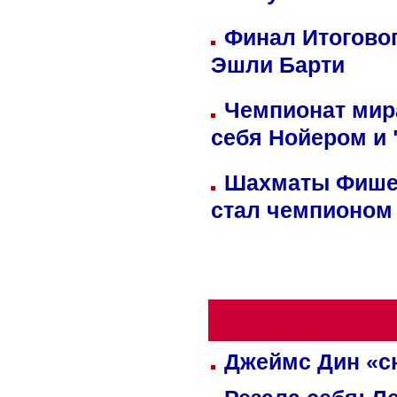
Финал Итоговог
Эшли Барти
Чемпионат мир
себя Нойером и 
Шахматы Фишер
стал чемпионом
Джеймс Дин «сн