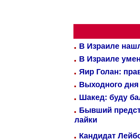
В Израиле нашл
В Израиле уме
Яир Голан: пра
Выходного дня 
Шакед: буду б
Бывший предст
лайки
Кандидат Лейбо