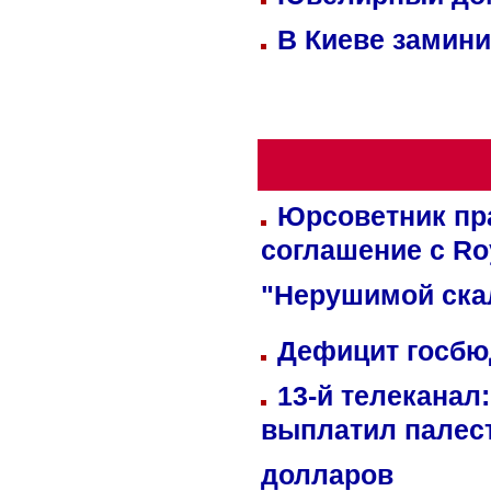
В Киеве замини
Юрсоветник пр
соглашение с Ro
"Нерушимой ска
Дефицит госбюд
13-й телеканал
выплатил палес
долларов