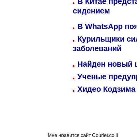
В Китае предст
сидением
В WhatsApp по
Курильщики си
заболеваний
Найден новый
Ученые предуп
Хидео Кодзима
Мне нравится сайт Courier.co.il