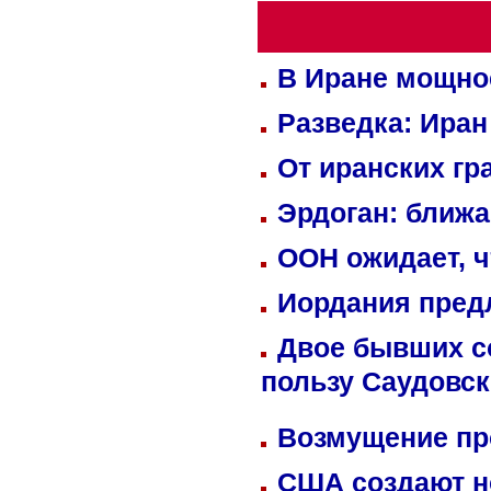
В Иране мощно
Разведка: Иран
От иранских гр
Эрдоган: ближ
ООН ожидает, ч
Иордания пред
Двое бывших со
пользу Саудовс
Возмущение пр
США создают н