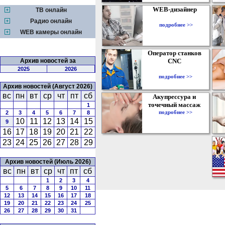
WEB-дизайнер
ТВ онлайн
Радио онлайн
подробнее >>
WEB камеры онлайн
Оператор станков
Архив новостей за
CNC
2025
2026
подробнее >>
Архив новостей (Август 2026)
вс
пн
вт
ср
чт
пт
сб
Акупрессура и
точечный массаж
1
подробнее >>
2
3
4
5
6
7
8
10
11
12
13
14
15
9
16
17
18
19
20
21
22
23
24
25
26
27
28
29
Архив новостей (Июль 2026)
вс
пн
вт
ср
чт
пт
сб
1
2
3
4
5
6
7
8
9
10
11
12
13
14
15
16
17
18
19
20
21
22
23
24
25
26
27
28
29
30
31