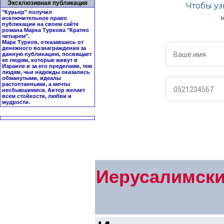
Эксклюзивная публикация
"Курьер" получил
исключительное право
публикации на своем сайте
романа Марка Туркова "
Кратно
четырем
".
Марк Турков, отказавшись от
денежного вознаграждения за
данную публикацию, посвящает
ее людям, которые живут в
Израиле и за его пределами, тем
людям, чьи надежды оказались
обманутыми, идеалы
растоптанными, а мечты
несбывшимися. Автор желает
всем стойкости, любви и
мудрости.
Иерусалимски