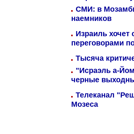
СМИ: в Мозамби
наемников
Израиль хочет 
переговорами п
Тысяча критиче
"Исраэль а-Йом
черные выходн
Телеканал "Реш
Мозеса