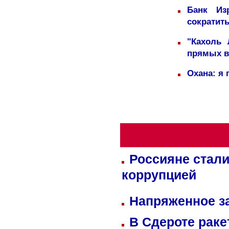
Банк Из
сократит
"Кахоль
прямых 
Охана: я 
Россияне стали
коррупцией
Напряженное за
В Сдероте раке