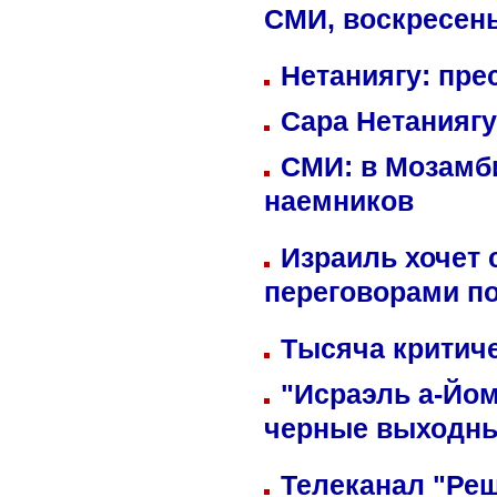
СМИ, воскресень
Нетаниягу: пре
Сара Нетаниягу
СМИ: в Мозамби
наемников
Израиль хочет 
переговорами п
Тысяча критиче
"Исраэль а-Йом
черные выходн
Телеканал "Реш