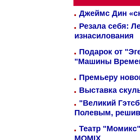
Джеймс Дин «сн
Резала себя: Л
изнасилования
Подарок от "Эг
"Машины Време
Премьеру новог
Выставка скуль
"Великий Гэтсб
Полевым, решив
Театр "Момикс"