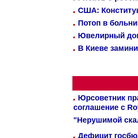
США: Конститу
Потоп в больн
Ювелирный дом
В Киеве замини
Юрсоветник пр
соглашение с Ro
"Нерушимой ска
Дефицит госбюд