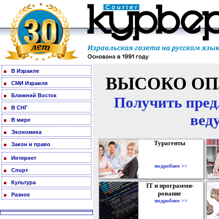
В Израиле
ВЫСОКО ОП
СМИ Израиля
Ближний Восток
Получить пред
В СНГ
вед
В мире
Экономика
Турагенты
Закон и право
Интернет
подробнее >>
Спорт
Культура
IT и программи-
рование
Разное
подробнее >>