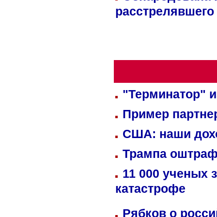
расстрелявшего
"Терминатор" и
Пример партне
США: наши дох
Трампа оштраф
11 000 ученых 
катастрофе
Рябков о росс