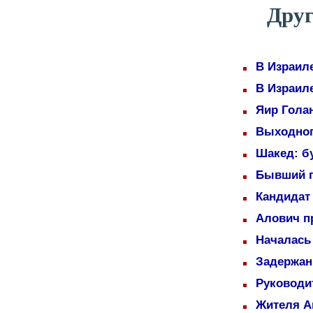
Друг
В Израил
В Израил
Яир Голан
Выходног
Шакед: б
Бывший п
Кандидат 
Алович пр
Началась
Задержаны
Руководи
Жителя А