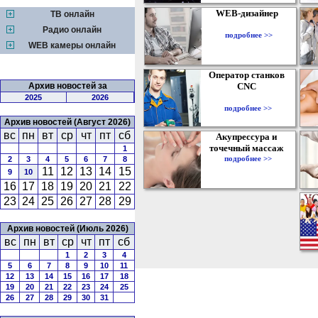
WEB-дизайнер
ТВ онлайн
Радио онлайн
подробнее >>
WEB камеры онлайн
Оператор станков
Архив новостей за
CNC
2025
2026
подробнее >>
Архив новостей (Август 2026)
вс
пн
вт
ср
чт
пт
сб
Акупрессура и
точечный массаж
1
подробнее >>
2
3
4
5
6
7
8
11
12
13
14
15
9
10
16
17
18
19
20
21
22
23
24
25
26
27
28
29
Архив новостей (Июль 2026)
вс
пн
вт
ср
чт
пт
сб
1
2
3
4
5
6
7
8
9
10
11
12
13
14
15
16
17
18
19
20
21
22
23
24
25
26
27
28
29
30
31