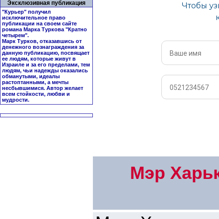
Эксклюзивная публикация
"Курьер" получил
исключительное право
публикации на своем сайте
романа Марка Туркова "
Кратно
четырем
".
Марк Турков, отказавшись от
денежного вознаграждения за
данную публикацию, посвящает
ее людям, которые живут в
Израиле и за его пределами, тем
людям, чьи надежды оказались
обманутыми, идеалы
растоптанными, а мечты
несбывшимися. Автор желает
всем стойкости, любви и
мудрости.
Мэр Харьк