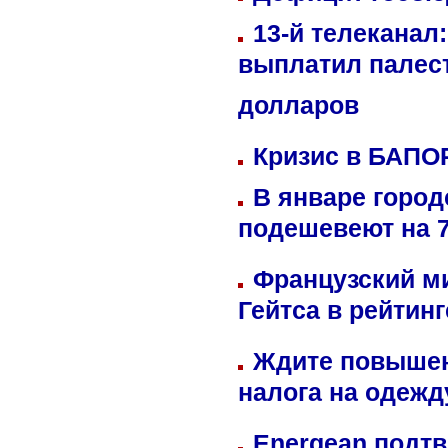
13-й телеканал
выплатил палес
долларов
Кризис в БАПО
В январе город
подешевеют на 
Французский м
Гейтса в рейтин
Ждите повышен
налога на одежд
Energean подтв