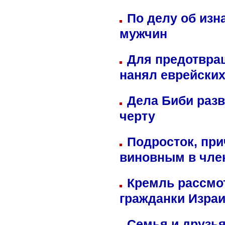
По делу об изн
мужчин
Для предотвра
нанял еврейских
Дела Биби разв
черту
Подросток, при
виновным в член
Кремль рассмо
гражданки Изра
Семья и друзь