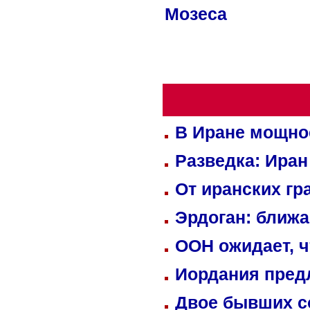
Мозеса
В Иране мощно
Разведка: Иран
От иранских гр
Эрдоган: ближ
ООН ожидает, ч
Иордания пред
Двое бывших со