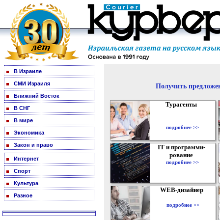
В Израиле
СМИ Израиля
Получить предложен
Ближний Восток
Турагенты
В СНГ
В мире
подробнее >>
Экономика
Закон и право
IT и программи-
рование
Интернет
подробнее >>
Спорт
Культура
WEB-дизайнер
Разное
подробнее >>