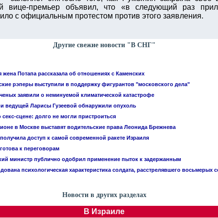
ий вице-премьер объявил, что «в следующий раз прил
ло с официальным протестом против этого заявления.
Другие свежие новости "В СНГ"
 жена Потапа рассказала об отношениях с Каменских
ские рэперы выступили в поддержку фигурантов "московского дела"
 ученых заявили о неминуемой климатической катастрофе
ри ведущей Ларисы Гузеевой обнаружили опухоль
 секс-сцене: долго не могли пристроиться
ционе в Москве выставят водительские права Леонида Брежнева
 получила доступ к самой современной ракете Израиля
 готова к переговорам
кий министр публично одобрил применение пыток к задержанным
дована психологическая характеристика солдата, расстрелявшего восьмерых 
Новости в других разделах
В Израиле