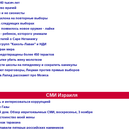
40 тысяч лет
тво врачей
и и не сионисты
Кахлона на повторные выборы
а следующих выборах
появилось новое оружие - лайки
- ребенок, которого унижали
татей о Саре Нетаниягу
 групп "Кахоль-Лаван" и НДИ
тран мира
редотвращены более 450 терактов
тке убить жену молотком
сти школы на пятидневку и сократить каникулы
ают переговоры, Лицман против прямых выборов
 а Лапид расскажет про Мозеса
СМИ Израиля
ь и интересоваться коррупцией
е Газы
й дом. Обзор ивритоязычных СМИ, воскресенье, 3 ноября
остоинство моей жены
 как таракана
главили пятерых российских наемников