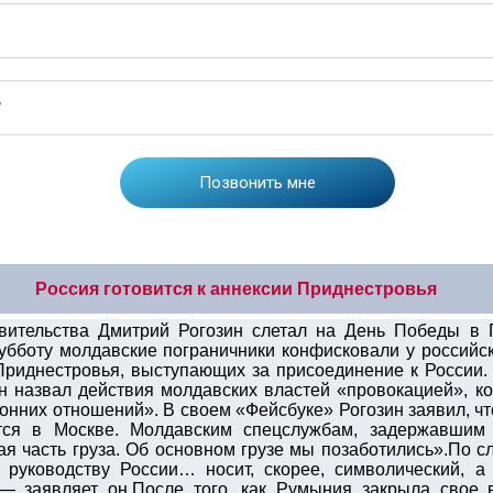
Россия готовится к аннексии Приднестровья
авительства Дмитрий Рогозин слетал на День Победы в 
убботу молдавские пограничники конфисковали у российск
риднестровья, выступающих за присоединение к России.
 назвал действия молдавских властей «провокацией», ко
онних отношений». В своем «Фейсбуке» Рогозин заявил, ч
ятся в Москве. Молдавским спецслужбам, задержавши
я часть груза. Об основном грузе мы позаботились».По с
 руководству России… носит, скорее, символический, а
 — заявляет он.После того, как Румыния закрыла свое 