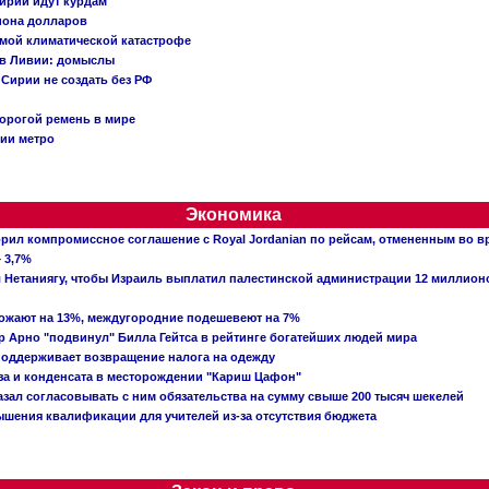
ирии идут курдам
иона долларов
емой климатической катастрофе
 в Ливии: домыслы
Сирии не создать без РФ
орогой ремень в мире
ции метро
Экономика
рил компромиссное соглашение с Royal Jordanian по рейсам, отмененным во 
 3,7%
ал Нетаниягу, чтобы Израиль выплатил палестинской администрации 12 миллио
рожают на 13%, междугородние подешевеют на 7%
 Арно "подвинул" Билла Гейтса в рейтинге богатейших людей мира
поддерживает возвращение налога на одежду
аза и конденсата в месторождении "Кариш Цафон"
зал согласовывать с ним обязательства на сумму свыше 200 тысяч шекелей
шения квалификации для учителей из-за отсутствия бюджета