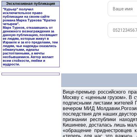
Эксклюзивная публикация
"Курьер" получил
исключительное право
публикации на своем сайте
романа Марка Туркова "
Кратно
четырем
".
Марк Турков, отказавшись от
денежного вознаграждения за
данную публикацию, посвящает
ее людям, которые живут в
Израиле и за его пределами, тем
людям, чьи надежды оказались
обманутыми, идеалы
растоптанными, а мечты
несбывшимися. Автор желает
всем стойкости, любви и
мудрости.
Вице-премьер российского пр
Москву с «ценным грузом». В с
подписными листами жителей П
вечером МИД Молдавии.Рогозин
последствия для наших двустор
признании республики наход
Кишиневе, досталась лишь мала
«обращение приднестровцев к
«теперь для нас это важно»,