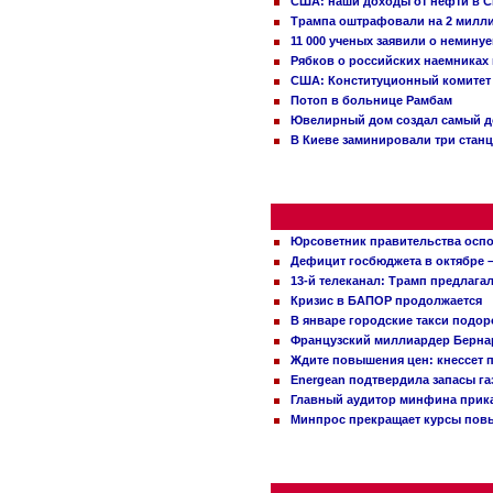
США: наши доходы от нефти в С
Трампа оштрафовали на 2 милл
11 000 ученых заявили о немину
Рябков о российских наемниках
США: Конституционный комитет 
Потоп в больнице Рамбам
Ювелирный дом создал самый д
В Киеве заминировали три стан
Юрсоветник правительства оспо
Дефицит госбюджета в октябре –
13-й телеканал: Трамп предлаг
Кризис в БАПОР продолжается
В январе городские такси подо
Французский миллиардер Бернар
Ждите повышения цен: кнессет 
Energean подтвердила запасы г
Главный аудитор минфина прика
Минпрос прекращает курсы повы