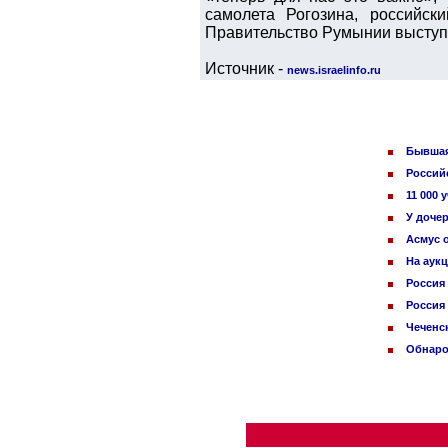
самолета Рогозина, российск
Правительство Румынии выступи
Источник -
news.israelinfo.ru
Бывшая
Россий
11 000
У доче
Асмус о
На аук
Россия
Россия
Чеченс
Обнаро