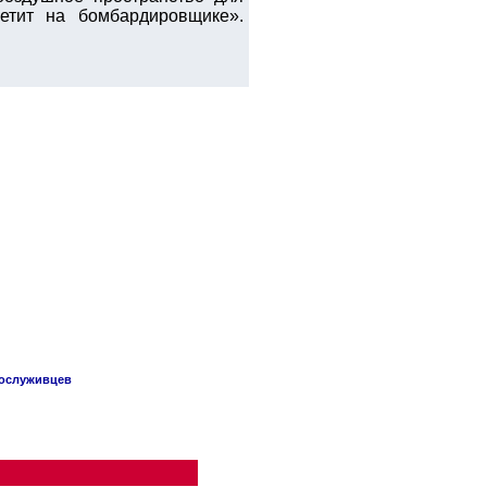
етит на бомбардировщике».
сослуживцев