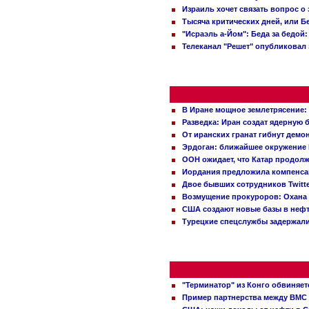
Израиль хочет связать вопрос 
Тысяча критических дней, или Б
"Исраэль а-Йом": Беда за бедой
Телеканал "Решет" опубликовал 
В Иране мощное землетрясение:
Разведка: Иран создат ядерную 
От иранских гранат гибнут демо
Эрдоган: ближайшее окружение 
ООН ожидает, что Катар продол
Иордания предложила компенс
Двое бывших сотрудников Twitt
Возмущение прокуроров: Охана 
США создают новые базы в неф
Турецкие спецслужбы задержали
"Терминатор" из Конго обвиняет
Пример партнерства между ВМС