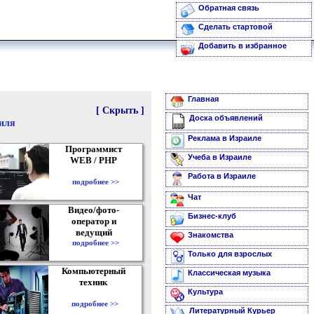
Обратная связь
Сделать стартовой
Добавить в избранное
Главная
[ Скрыть ]
Доска объявлений
аиля
Реклама в Израиле
Программист
Учеба в Израиле
WEB / PHP
Работа в Израиле
подробнее >>
Чат
Видео/фото-
Бизнес-клуб
оператор и
ведущий
Знакомства
подробнее >>
Только для взрослых
Компьютерный
Классическая музыка
техник
Культура
подробнее >>
Литературный Курьер