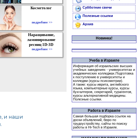
Косметолог
Субботние свечи
Полезные ссылки
подробнее >>
Архив
Наращивание,
Новинка!
ламинирование
ресниц 1D-3D
подробнее >>
Учеба в Израиле
Информация об израильских высших
учебных заведениях - университетах и
академических колледжах.Подготовка
к поступлению в университеты и
колледжи (курсы психометрии).
А также: курсы иврита, английского
языка, компьютерные курсы, курсы
бухгалтеров, секретарей, турагентов,
курсы альтернативной медицины.
Полезные ссылки.
Работа в Израиле
Самая большая подборка ссылок на
доски объявлений, бюро по
трудоустройству, сайты по поиску
работы в Hi-Tech в Израиле.