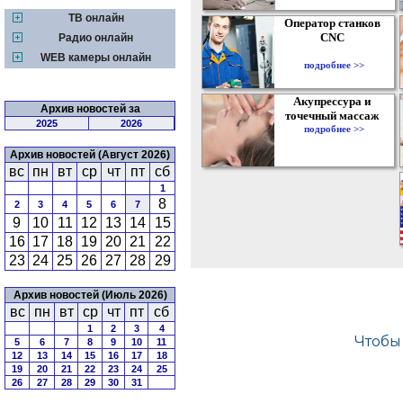
ТВ онлайн
Оператор станков
CNC
Радио онлайн
WEB камеры онлайн
подробнее >>
Акупрессура и
Архив новостей за
точечный массаж
2025
2026
подробнее >>
Архив новостей (Август 2026)
вс
пн
вт
ср
чт
пт
сб
1
8
2
3
4
5
6
7
9
10
11
12
13
14
15
16
17
18
19
20
21
22
23
24
25
26
27
28
29
Архив новостей (Июль 2026)
вс
пн
вт
ср
чт
пт
сб
1
2
3
4
5
6
7
8
9
10
11
12
13
14
15
16
17
18
19
20
21
22
23
24
25
26
27
28
29
30
31