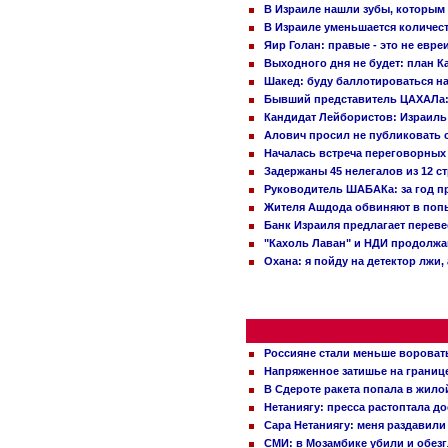
В Израиле нашли зубы, которым 
В Израиле уменьшается количес
Яир Голан: правые - это не евре
Выходного дня не будет: план 
Шакед: буду баллотироваться н
Бывший представитель ЦАХАЛа: 
Кандидат Лейбористов: Израиль 
Алович просил не публиковать с
Началась встреча переговорных
Задержаны 45 нелегалов из 12 с
Руководитель ШАБАКа: за год п
Жителя Ашдода обвиняют в попы
Банк Израиля предлагает переве
"Кахоль Лаван" и НДИ продолж
Охана: я пойду на детектор лжи,
Россияне стали меньше вороват
Напряженное затишье на границ
В Сдероте ракета попала в жило
Нетаниягу: пресса растоптала д
Сара Нетаниягу: меня раздавили
СМИ: в Мозамбике убили и обез