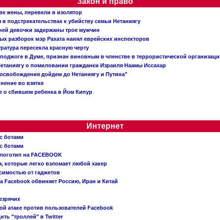
Закон и право
ве жены, перевели в изолятор
в подстрекательствах к убийству семьи Нетаниягу
тней девочки задержаны трое мужчин
х разборок мэр Рахата нанял еврейских инспекторов
ратура пересекла красную черту
 поджоге в Думе, признан виновным в членстве в террористической организац
етаниягу о помиловании гражданки Израиля Наамы Иссахар
 освобождения дойдем до Нетаниягу и Путина"
инение во взятке
 о сбившем ребенка в Йом Кипур
Интернет
с ботами
с ботами
 логотип на FACEBOOK
, которые легко взломает любой хакер
симостью от гаджетов
ва Facebook обвиняет Россию, Иран и Китай
езрячих
й атаке против пользователей Facebook
ть "троллей" в Twitter