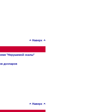
Наверх
время "Нерушимой скалы"
нов долларов
Наверх