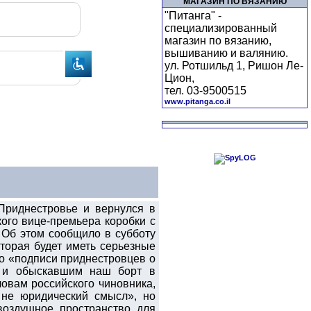
МАГАЗИН ПО ВЯЗАНИЮ
"Питанга" -
специализированный
магазин по вязанию,
вышиванию и валянию.
ул. Ротшильд 1, Ришон Ле-
Цион,
тел. 03-9500515
www.pitanga.co.il
Приднестровье и вернулся в
ого вице-премьера коробки с
 Об этом сообщило в субботу
торая будет иметь серьезные
то «подписи приднестровцев о
м и обыскавшим наш борт в
ловам российского чиновника,
 не юридический смысл», но
воздушное пространство для