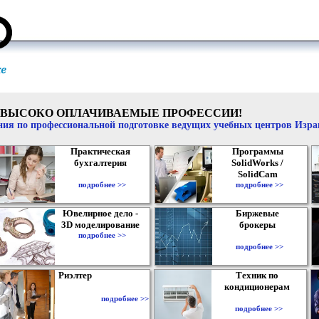
ВЫСОКО ОПЛАЧИВАЕМЫЕ ПРОФЕССИИ!
ия по профессиональной подготовке ведущих учебных центров Изр
Практическая
Программы
бухгалтерия
SolidWorks /
SolidCam
подробнее >>
подробнее >>
Ювелирное дело -
Биржевые
3D моделирование
брокеры
подробнее >>
подробнее >>
Риэлтер
Техник по
кондиционерам
подробнее >>
подробнее >>