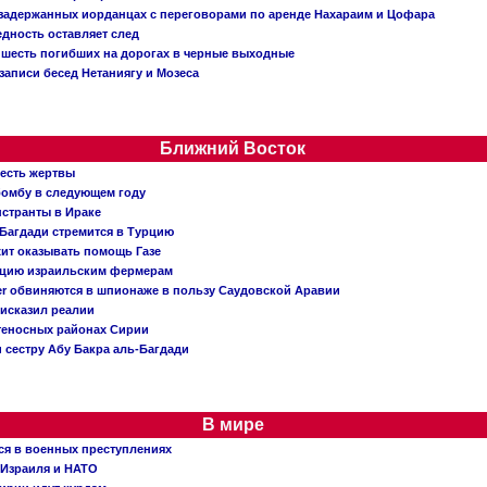
о задержанных иорданцах с переговорами по аренде Нахараим и Цофара
едность оставляет след
: шесть погибших на дорогах в черные выходные
записи бесед Нетаниягу и Мозеса
Ближний Восток
 есть жертвы
бомбу в следующем году
нстранты в Ираке
Багдади стремится в Турцию
жит оказывать помощь Газе
ацию израильским фермерам
er обвиняются в шпионаже в пользу Саудовской Аравии
исказил реалии
теносных районах Сирии
 сестру Абу Бакра аль-Багдади
В мире
ся в военных преступлениях
 Израиля и НАТО