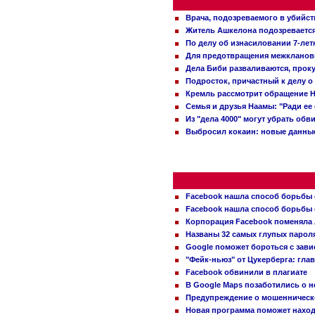
Врача, подозреваемого в убийст
Житель Ашкелона подозревается 
По делу об изнасиловании 7-ле
Для предотвращения межклановы
Дела Биби разваливаются, проку
Подросток, причастный к делу о
Кремль рассмотрит обращение Н
Семья и друзья Наамы: "Ради ее
Из "дела 4000" могут убрать обв
Выбросил кокаин: новые данные
Facebook нашла способ борьбы 
Facebook нашла способ борьбы 
Корпорация Facebook поменяла
Названы 32 самых глупых пароля
Google поможет бороться с зави
"Фейк-ньюз" от Цукерберга: гла
Facebook обвинили в плагиате
В Google Maps позаботились о н
Предупреждение о мошенническо
Новая программа поможет находи