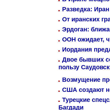
Разведка: Иран
От иранских гр
Эрдоган: ближ
ООН ожидает, ч
Иордания пред
Двое бывших со
пользу Саудовс
Возмущение пр
США создают н
Турецкие спецс
Багдади