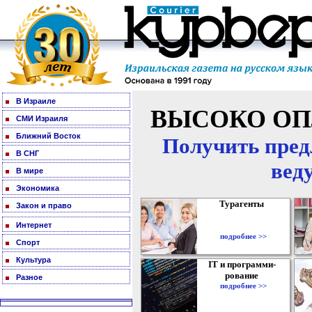
В Израиле
ВЫСОКО ОП
СМИ Израиля
Ближний Восток
Получить пред
В СНГ
вед
В мире
Экономика
Турагенты
Закон и право
Интернет
подробнее >>
Спорт
Культура
IT и программи-
рование
Разное
подробнее >>