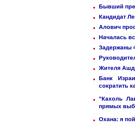
Бывший пре
Кандидат Ле
Алович прос
Началась вс
Задержаны 4
Руководител
Жителя Ашд
Банк Изра
сократить к
"Кахоль Ла
прямых выб
Охана: я по