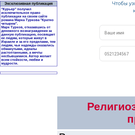
Эксклюзивная публикация
"Курьер" получил
исключительное право
публикации на своем сайте
романа Марка Туркова "
Кратно
четырем
".
Марк Турков, отказавшись от
денежного вознаграждения за
данную публикацию, посвящает
ее людям, которые живут в
Израиле и за его пределами, тем
людям, чьи надежды оказались
обманутыми, идеалы
растоптанными, а мечты
несбывшимися. Автор желает
всем стойкости, любви и
мудрости.
Религиоз
п