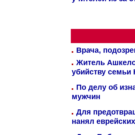
учителей из-за 
Врача, подозре
Житель Ашкелон
убийству семьи 
По делу об изн
мужчин
Для предотвра
нанял еврейских