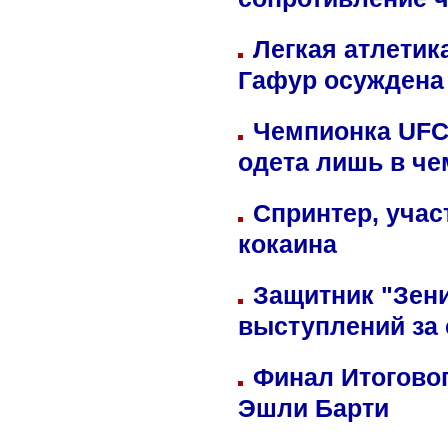
сопротивление 
Легкая атлетик
Гафур осуждена 
Чемпионка UFC
одета лишь в че
Спринтер, учас
кокаина
Защитник "Зен
выступлений за
Финал Итоговог
Эшли Барти