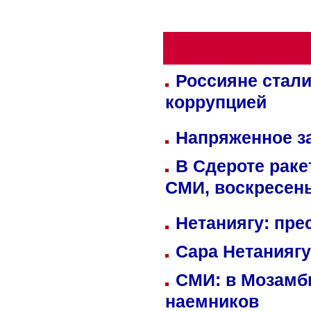
Россияне стали
коррупцией
Напряженное за
В Сдероте раке
СМИ, воскресень
Нетаниягу: пре
Сара Нетаниягу
СМИ: в Мозамби
наемников