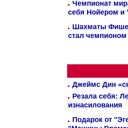
Чемпионат мир
себя Нойером и 
Шахматы Фишер
стал чемпионом
Джеймс Дин «сн
Резала себя: Л
изнасилования
Подарок от "Эг