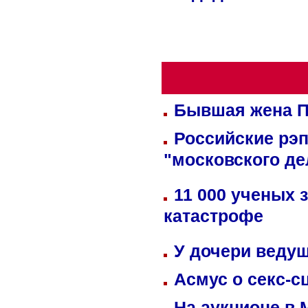
Бывшая жена П
Российские рэ
"московского де
11 000 ученых 
катастрофе
У дочери веду
Асмус о секс-с
На аукционе в 