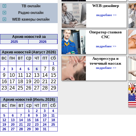
WEB-дизайнер
ТВ онлайн
Радио онлайн
подробнее >>
WEB камеры онлайн
Оператор станков
Архив новостей за
CNC
2025
2026
подробнее >>
Архив новостей (Август 2026)
вс
пн
вт
ср
чт
пт
сб
Акупрессура и
точечный массаж
1
подробнее >>
7
8
2
3
4
5
6
9
10
11
12
13
14
15
16
17
18
19
20
21
22
23
24
25
26
27
28
29
Архив новостей (Июль 2026)
вс
пн
вт
ср
чт
пт
сб
1
2
3
4
5
6
7
8
9
10
11
12
13
14
15
16
17
18
19
20
21
22
23
24
25
26
27
28
29
30
31