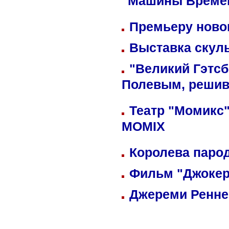
"Машины Време
Премьеру новог
Выставка скуль
"Великий Гэтсб
Полевым, решив
Театр "Момикс"
MOMIX
Королева парод
Фильм "Джокер
Джереми Реннер