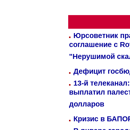
Юрсоветник пр
соглашение с Ro
"Нерушимой ска
Дефицит госбюд
13-й телеканал
выплатил палес
долларов
Кризис в БАПО