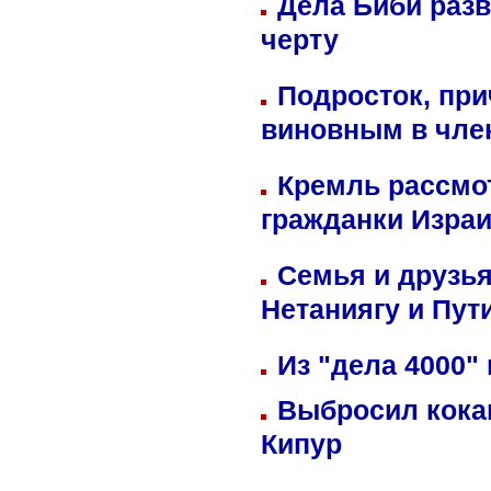
Дела Биби разв
черту
Подросток, при
виновным в член
Кремль рассмо
гражданки Изра
Семья и друзь
Нетаниягу и Пут
Из "дела 4000"
Выбросил кока
Кипур