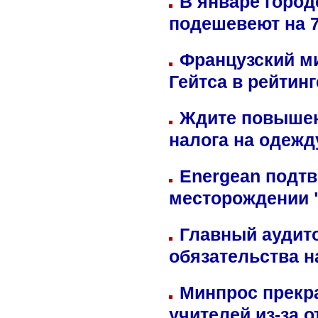
В январе город
подешевеют на 
Французский м
Гейтса в рейтин
Ждите повышен
налога на одежд
Energean подтв
месторождении 
Главный аудит
обязательства 
Минпрос прекр