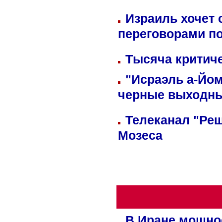
Израиль хочет 
переговорами п
Тысяча критиче
"Исраэль а-Йом
черные выходн
Телеканал "Реш
Мозеса
В Иране мощно