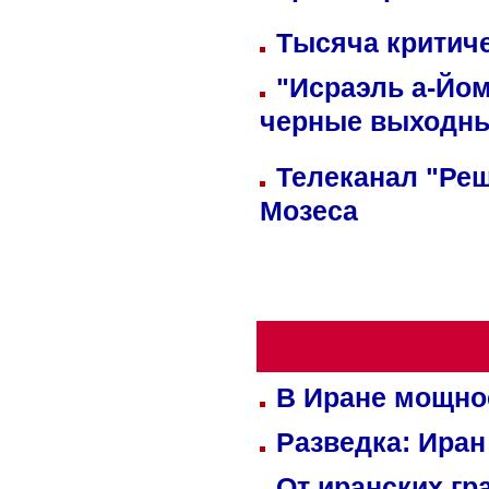
Тысяча критиче
"Исраэль а-Йом
черные выходн
Телеканал "Реш
Мозеса
В Иране мощно
Разведка: Иран
От иранских гр