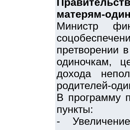
Правительст
матерям-оди
Министр фи
соцобеспече
претворении 
одиночкам, ц
дохода непо
родителей-оди
В программу 
пункты:
- Увеличени