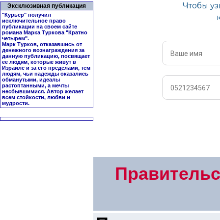
Эксклюзивная публикация
"Курьер" получил
исключительное право
публикации на своем сайте
романа Марка Туркова "
Кратно
четырем
".
Марк Турков, отказавшись от
денежного вознаграждения за
данную публикацию, посвящает
ее людям, которые живут в
Израиле и за его пределами, тем
людям, чьи надежды оказались
обманутыми, идеалы
растоптанными, а мечты
несбывшимися. Автор желает
всем стойкости, любви и
мудрости.
Правительс