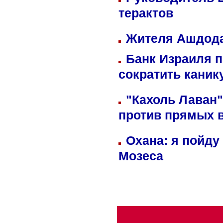
терактов
Жителя Ашдода
Банк Израиля п
сократить кани
"Кахоль Лаван
против прямых 
Охана: я пойду
Мозеса