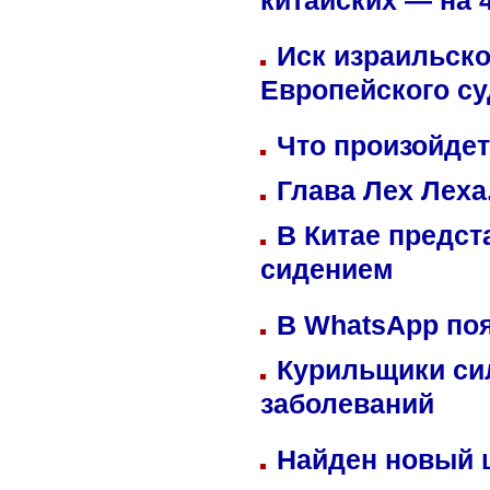
китайских — на 
Иск израильско
Европейского су
Что произойдет
Глава Лех Леха
В Китае предст
сидением
В WhatsApp по
Курильщики си
заболеваний
Найден новый