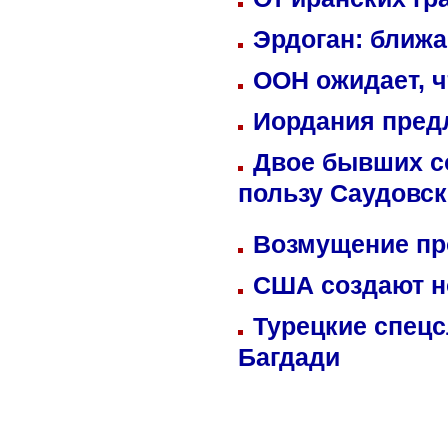
Эрдоган: ближ
ООН ожидает, ч
Иордания пред
Двое бывших со
пользу Саудовс
Возмущение пр
США создают н
Турецкие спецс
Багдади