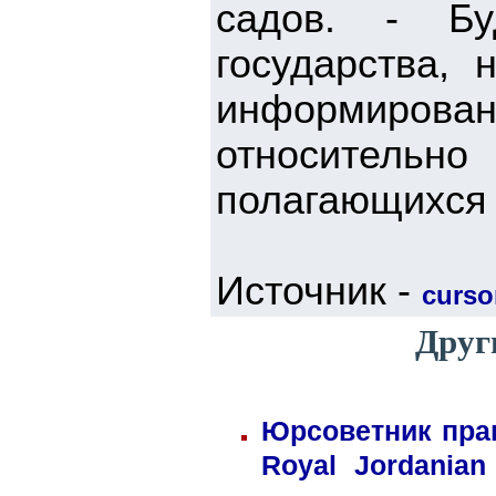
садов. - Бу
государства,
информиро
относител
полагающихся и
Источник -
cursor
Друг
Юрсоветник пра
Royal Jordania