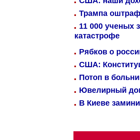
США: наши дох
Трампа оштраф
11 000 ученых 
катастрофе
Рябков о росс
США: Конститу
Потоп в больн
Ювелирный дом
В Киеве замини