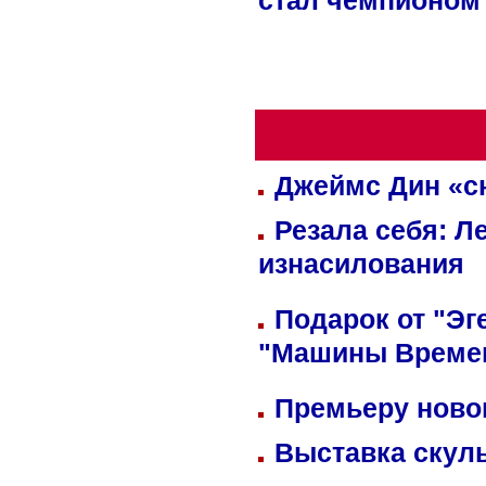
стал чемпионом
Джеймс Дин «сн
Резала себя: Л
изнасилования
Подарок от "Эг
"Машины Време
Премьеру новог
Выставка скуль