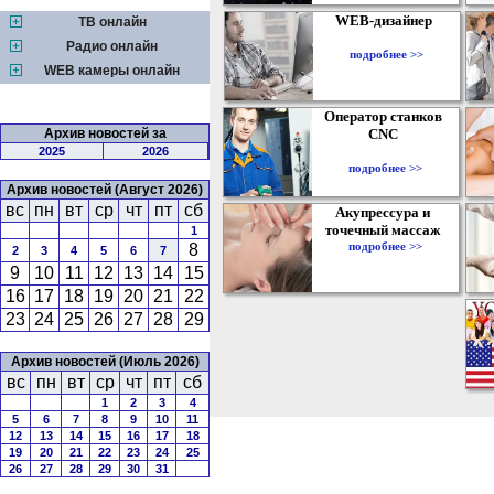
WEB-дизайнер
ТВ онлайн
Радио онлайн
подробнее >>
WEB камеры онлайн
Оператор станков
Архив новостей за
CNC
2025
2026
подробнее >>
Архив новостей (Август 2026)
вс
пн
вт
ср
чт
пт
сб
Акупрессура и
точечный массаж
1
подробнее >>
8
2
3
4
5
6
7
9
10
11
12
13
14
15
16
17
18
19
20
21
22
23
24
25
26
27
28
29
Архив новостей (Июль 2026)
вс
пн
вт
ср
чт
пт
сб
1
2
3
4
5
6
7
8
9
10
11
12
13
14
15
16
17
18
19
20
21
22
23
24
25
26
27
28
29
30
31