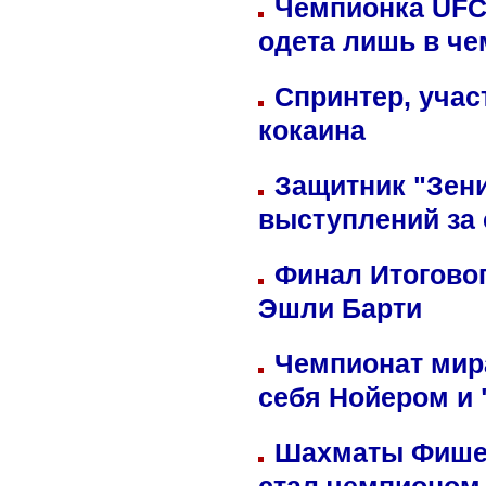
Чемпионка UFC
одета лишь в че
Спринтер, учас
кокаина
Защитник "Зен
выступлений за
Финал Итоговог
Эшли Барти
Чемпионат мир
себя Нойером и 
Шахматы Фишер