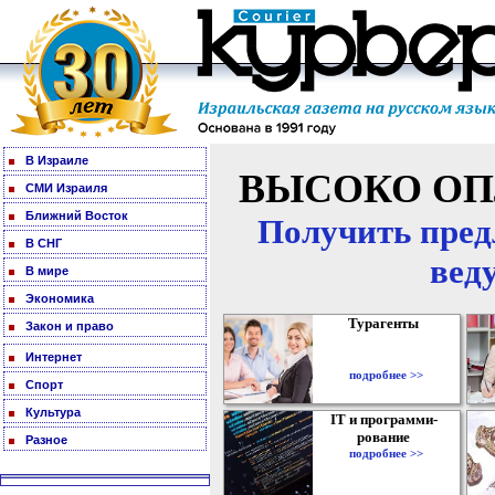
В Израиле
ВЫСОКО ОП
СМИ Израиля
Ближний Восток
Получить пред
В СНГ
вед
В мире
Экономика
Турагенты
Закон и право
Интернет
подробнее >>
Спорт
Культура
IT и программи-
рование
Разное
подробнее >>