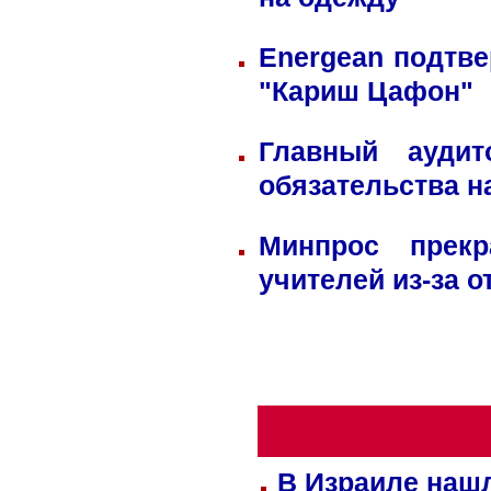
на одежду
Energean подтве
"Кариш Цафон"
Главный ауди
обязательства н
Минпрос прек
учителей из-за 
В Израиле нашл