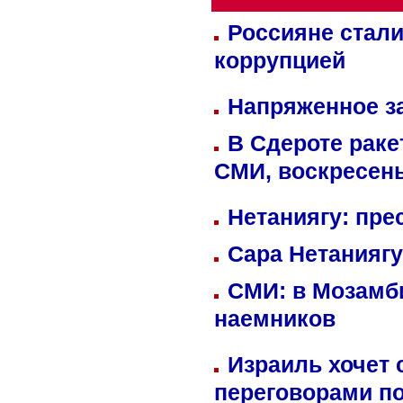
Россияне стали
коррупцией
Напряженное за
В Сдероте раке
СМИ, воскресень
Нетаниягу: пре
Сара Нетаниягу
СМИ: в Мозамби
наемников
Израиль хочет 
переговорами п