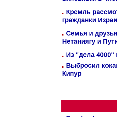
виновным в член
Кремль рассмо
гражданки Изра
Семья и друзь
Нетаниягу и Пут
Из "дела 4000"
Выбросил кока
Кипур