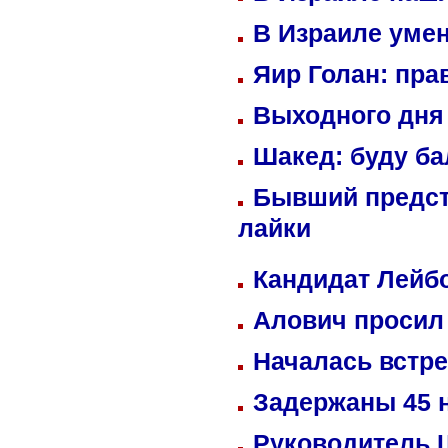
В Израиле уме
Яир Голан: пра
Выходного дня 
Шакед: буду б
Бывший предст
лайки
Кандидат Лейбо
Алович просил 
Началась встре
Задержаны 45 н
Руководитель 