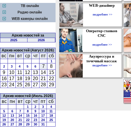
WEB-дизайнер
ТВ онлайн
Радио онлайн
подробнее >>
WEB камеры онлайн
Оператор станков
Архив новостей за
CNC
2025
2026
подробнее >>
Архив новостей (Август 2026)
вс
пн
вт
ср
чт
пт
сб
Акупрессура и
точечный массаж
1
подробнее >>
7
8
2
3
4
5
6
9
10
11
12
13
14
15
16
17
18
19
20
21
22
23
24
25
26
27
28
29
Архив новостей (Июль 2026)
вс
пн
вт
ср
чт
пт
сб
1
2
3
4
5
6
7
8
9
10
11
12
13
14
15
16
17
18
19
20
21
22
23
24
25
26
27
28
29
30
31