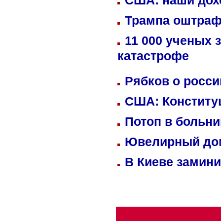
США: наши дох
Трампа оштраф
11 000 ученых 
катастрофе
Рябков о росс
США: Конститу
Потоп в больн
Ювелирный дом
В Киеве замини