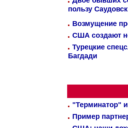
Двое бывших со
пользу Саудовс
Возмущение пр
США создают н
Турецкие спецс
Багдади
"Терминатор" и
Пример партне