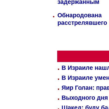
задержанным
Обнародована
расстрелявшего
В Израиле нашл
В Израиле уме
Яир Голан: пра
Выходного дня 
Шакед: буду б