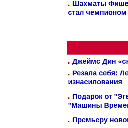
Шахматы Фишер
стал чемпионом
Джеймс Дин «сн
Резала себя: Л
изнасилования
Подарок от "Эг
"Машины Време
Премьеру новог