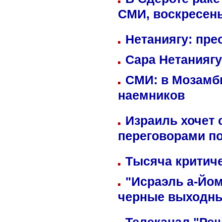
СМИ, воскресень
Нетаниягу: пре
Сара Нетаниягу
СМИ: в Мозамби
наемников
Израиль хочет 
переговорами п
Тысяча критиче
"Исраэль а-Йом
черные выходн