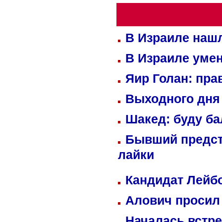
В Израиле нашл
В Израиле уме
Яир Голан: пра
Выходного дня 
Шакед: буду б
Бывший предст
лайки
Кандидат Лейбо
Алович просил 
Началась встре