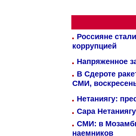
Россияне стали
коррупцией
Напряженное за
В Сдероте раке
СМИ, воскресень
Нетаниягу: пре
Сара Нетаниягу
СМИ: в Мозамби
наемников