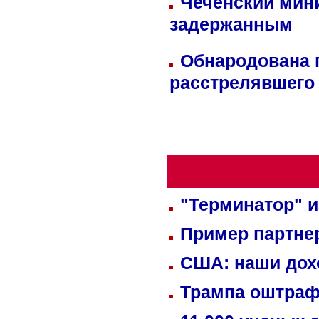
Чеченский мин
задержанным
Обнародована п
расстрелявшего
"Терминатор" и
Пример партне
США: наши дох
Трампа оштраф