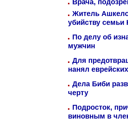
Врача, подозре
Житель Ашкелон
убийству семьи 
По делу об изн
мужчин
Для предотвра
нанял еврейских
Дела Биби разв
черту
Подросток, при
виновным в член