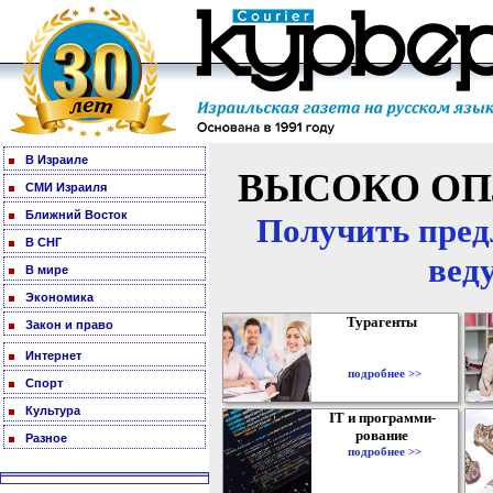
В Израиле
ВЫСОКО ОП
СМИ Израиля
Ближний Восток
Получить пред
В СНГ
вед
В мире
Экономика
Турагенты
Закон и право
Интернет
подробнее >>
Спорт
Культура
IT и программи-
рование
Разное
подробнее >>