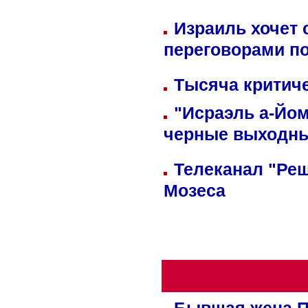
Израиль хочет 
переговорами п
Тысяча критиче
"Исраэль а-Йом
черные выходн
Телеканал "Реш
Мозеса