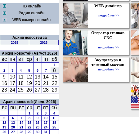
WEB-дизайнер
ТВ онлайн
Радио онлайн
подробнее >>
WEB камеры онлайн
Оператор станков
Архив новостей за
CNC
2025
2026
подробнее >>
Архив новостей (Август 2026)
вс
пн
вт
ср
чт
пт
сб
Акупрессура и
точечный массаж
1
подробнее >>
8
2
3
4
5
6
7
9
10
11
12
13
14
15
16
17
18
19
20
21
22
23
24
25
26
27
28
29
Архив новостей (Июль 2026)
вс
пн
вт
ср
чт
пт
сб
1
2
3
4
5
6
7
8
9
10
11
12
13
14
15
16
17
18
19
20
21
22
23
24
25
26
27
28
29
30
31