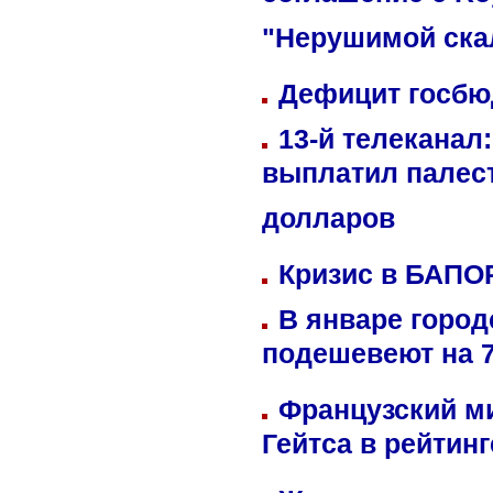
соглашение с Ro
"Нерушимой ска
Дефицит госбюд
13-й телеканал
выплатил палес
долларов
Кризис в БАПО
В январе город
подешевеют на 
Французский м
Гейтса в рейтин