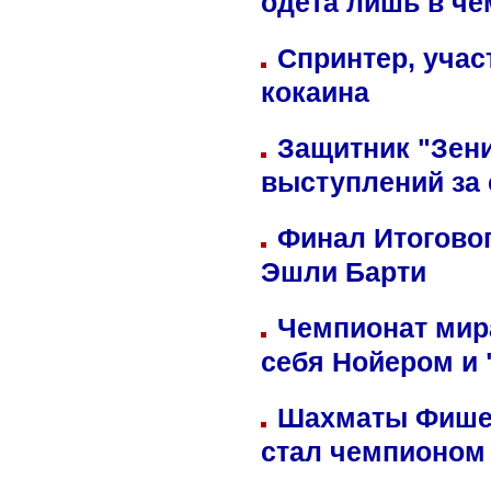
одета лишь в че
Спринтер, учас
кокаина
Защитник "Зен
выступлений за
Финал Итоговог
Эшли Барти
Чемпионат мир
себя Нойером и 
Шахматы Фишер
стал чемпионом