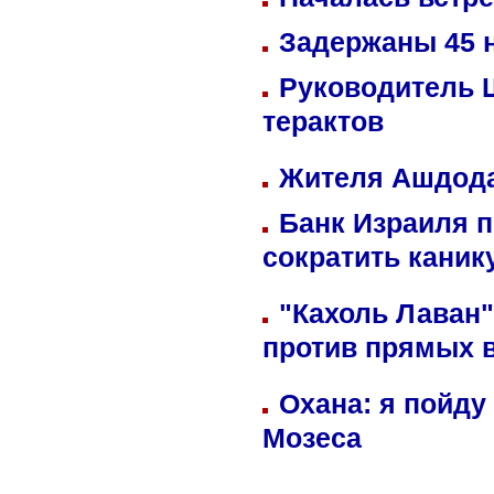
Задержаны 45 н
Руководитель 
терактов
Жителя Ашдода
Банк Израиля п
сократить кани
"Кахоль Лаван
против прямых 
Охана: я пойду
Мозеса