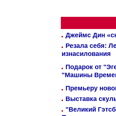
Джеймс Дин «сн
Резала себя: Л
изнасилования
Подарок от "Эг
"Машины Време
Премьеру новог
Выставка скуль
"Великий Гэтсб