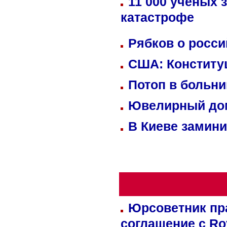
11 000 ученых 
катастрофе
Рябков о росс
США: Конститу
Потоп в больн
Ювелирный дом
В Киеве замини
Юрсоветник пр