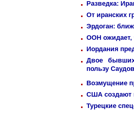
Разведка: Ира
От иранских г
Эрдоган: бли
ООН ожидает, 
Иордания пре
Двое бывших
пользу Саудо
Возмущение п
США создают 
Турецкие спец