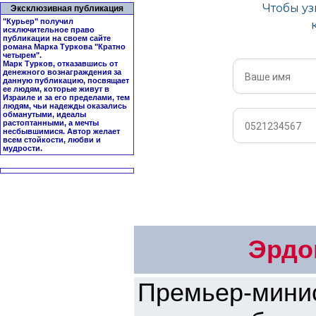
Эксклюзивная публикация
"Курьер" получил
исключительное право
публикации на своем сайте
романа Марка Туркова "
Кратно
четырем
".
Марк Турков, отказавшись от
денежного вознаграждения за
данную публикацию, посвящает
ее людям, которые живут в
Израиле и за его пределами, тем
людям, чьи надежды оказались
обманутыми, идеалы
растоптанными, а мечты
несбывшимися. Автор желает
всем стойкости, любви и
мудрости.
Эрдо
Премьер-мини