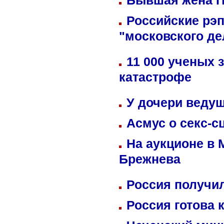
Бывшая жена П
Российские рэ
"московского де
11 000 ученых 
катастрофе
У дочери веду
Асмус о секс-с
На аукционе в 
Брежнева
Россия получил
Россия готова 