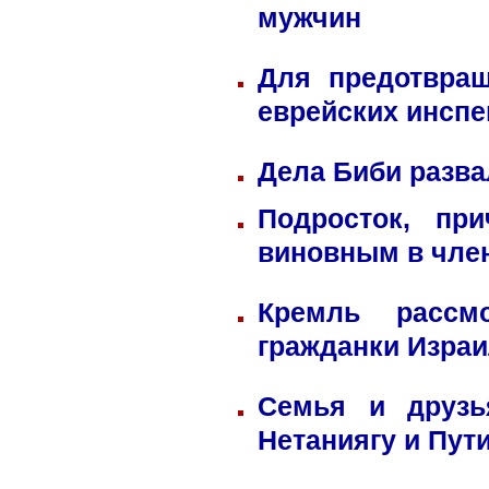
мужчин
Для предотвра
еврейских инспе
Дела Биби разва
Подросток, пр
виновным в член
Кремль рассм
гражданки Изра
Семья и друзь
Нетаниягу и Пут