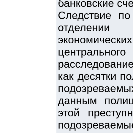
банковские сч
Следствие по
отделении
экономическ
центральног
расследование
как десятки п
подозреваем
данным полиц
этой преступ
подозреваемые