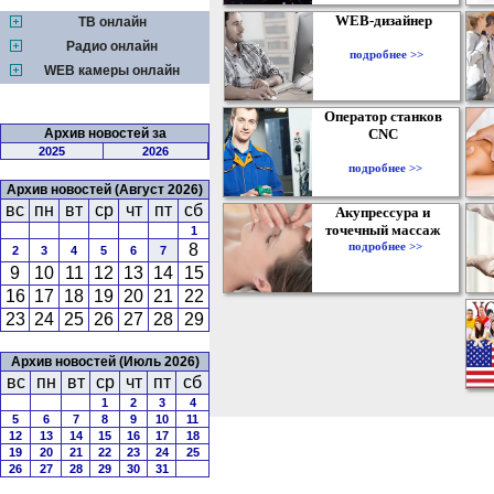
WEB-дизайнер
ТВ онлайн
Радио онлайн
подробнее >>
WEB камеры онлайн
Оператор станков
Архив новостей за
CNC
2025
2026
подробнее >>
Архив новостей (Август 2026)
вс
пн
вт
ср
чт
пт
сб
Акупрессура и
точечный массаж
1
подробнее >>
8
2
3
4
5
6
7
9
10
11
12
13
14
15
16
17
18
19
20
21
22
23
24
25
26
27
28
29
Архив новостей (Июль 2026)
вс
пн
вт
ср
чт
пт
сб
1
2
3
4
5
6
7
8
9
10
11
12
13
14
15
16
17
18
19
20
21
22
23
24
25
26
27
28
29
30
31