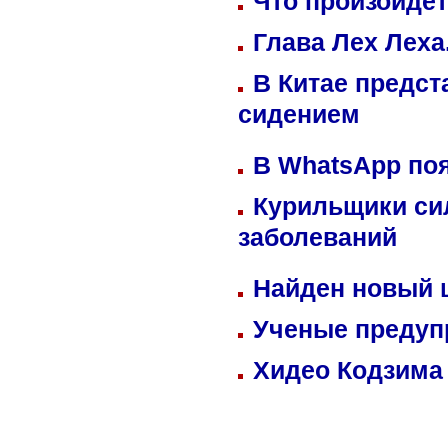
Что произойдет
Глава Лех Леха
В Китае предст
сидением
В WhatsApp по
Курильщики си
заболеваний
Найден новый
Ученые предуп
Хидео Кодзима