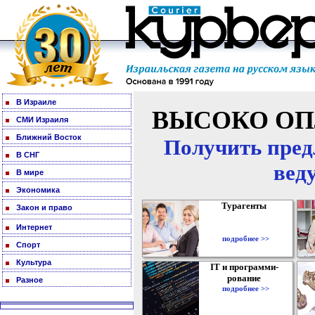
В Израиле
ВЫСОКО ОП
СМИ Израиля
Ближний Восток
Получить пред
В СНГ
вед
В мире
Экономика
Турагенты
Закон и право
Интернет
подробнее >>
Спорт
Культура
IT и программи-
рование
Разное
подробнее >>