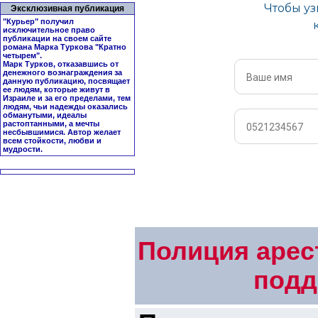
Эксклюзивная публикация
"Курьер" получил
исключительное право
публикации на своем сайте
романа Марка Туркова "
Кратно
четырем
".
Марк Турков, отказавшись от
денежного вознаграждения за
данную публикацию, посвящает
ее людям, которые живут в
Израиле и за его пределами, тем
людям, чьи надежды оказались
обманутыми, идеалы
растоптанными, а мечты
несбывшимися. Автор желает
всем стойкости, любви и
мудрости.
Полиция арес
подд