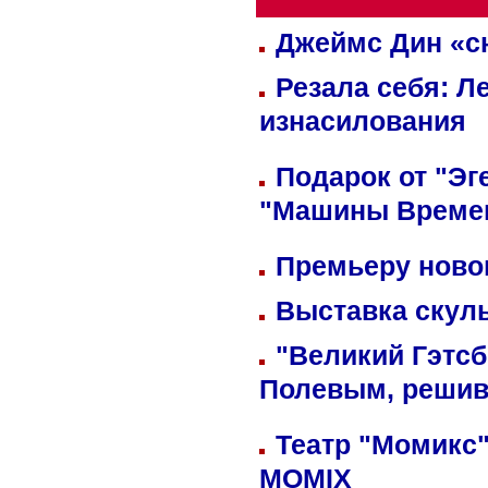
Джеймс Дин «сн
Резала себя: Л
изнасилования
Подарок от "Эг
"Машины Време
Премьеру новог
Выставка скуль
"Великий Гэтсб
Полевым, решив
Театр "Момикс"
MOMIX