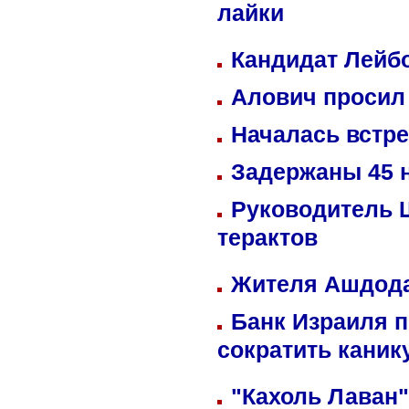
лайки
Кандидат Лейбо
Алович просил 
Началась встре
Задержаны 45 н
Руководитель 
терактов
Жителя Ашдода
Банк Израиля п
сократить кани
"Кахоль Лаван