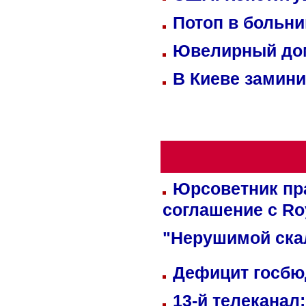
Потоп в больн
Ювелирный дом
В Киеве замини
Юрсоветник пр
соглашение с Ro
"Нерушимой ска
Дефицит госбюд
13-й телеканал