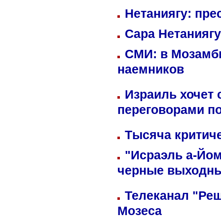
Нетаниягу: пре
Сара Нетаниягу
СМИ: в Мозамби
наемников
Израиль хочет 
переговорами п
Тысяча критиче
"Исраэль а-Йом
черные выходн
Телеканал "Реш
Мозеса