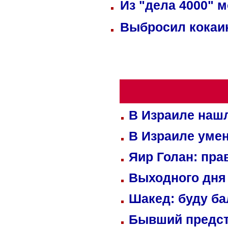
Из "дела 4000" м
Выбросил кокаин
В Израиле нашл
В Израиле уме
Яир Голан: пра
Выходного дня 
Шакед: буду б
Бывший предст