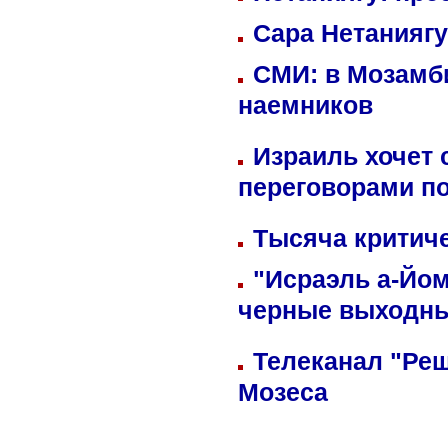
Сара Нетаниягу
СМИ: в Мозамби
наемников
Израиль хочет 
переговорами п
Тысяча критиче
"Исраэль а-Йом
черные выходн
Телеканал "Реш
Мозеса