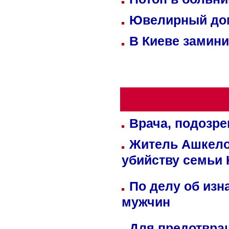
Ювелирный дом
В Киеве замини
Врача, подозре
Житель Ашкелон
убийству семьи 
По делу об изн
мужчин
Для предотвра