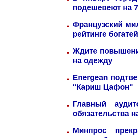
подешевеют на 
Французский ми
рейтинге богате
Ждите повышени
на одежду
Energean подтве
"Кариш Цафон"
Главный ауди
обязательства н
Минпрос прек