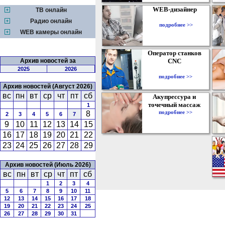
WEB-дизайнер
ТВ онлайн
Радио онлайн
подробнее >>
WEB камеры онлайн
Оператор станков
Архив новостей за
CNC
2025
2026
подробнее >>
Архив новостей (Август 2026)
вс
пн
вт
ср
чт
пт
сб
Акупрессура и
точечный массаж
1
подробнее >>
8
2
3
4
5
6
7
9
10
11
12
13
14
15
16
17
18
19
20
21
22
23
24
25
26
27
28
29
Архив новостей (Июль 2026)
вс
пн
вт
ср
чт
пт
сб
1
2
3
4
5
6
7
8
9
10
11
12
13
14
15
16
17
18
19
20
21
22
23
24
25
26
27
28
29
30
31