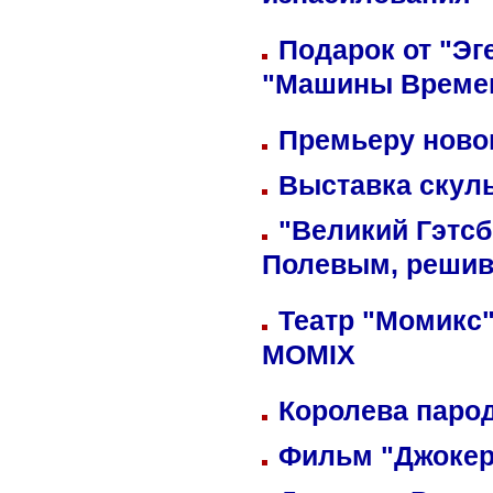
изнасилования
Подарок от "Эг
"Машины Време
Премьеру новог
Выставка скуль
"Великий Гэтсб
Полевым, решив
Театр "Момикс"
MOMIX
Королева парод
Фильм "Джокер