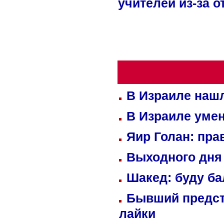
учителей из-за 
В Израиле нашл
В Израиле уме
Яир Голан: пра
Выходного дня 
Шакед: буду б
Бывший предст
лайки