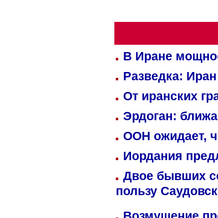
В Иране мощно
Разведка: Иран
От иранских гр
Эрдоган: ближ
ООН ожидает, ч
Иордания пред
Двое бывших со
пользу Саудовс
Возмущение пр