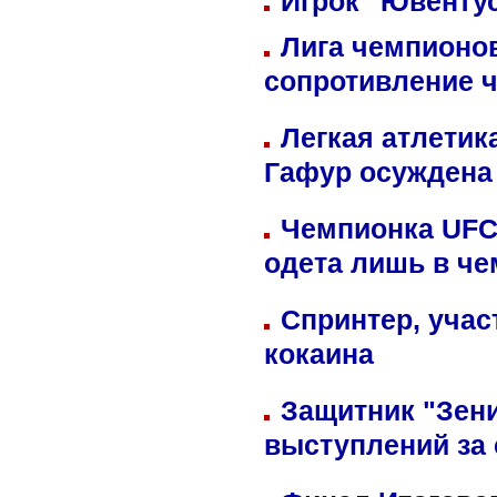
Игрок "Ювентус
Лига чемпионов
сопротивление 
Легкая атлетик
Гафур осуждена 
Чемпионка UFC
одета лишь в че
Спринтер, учас
кокаина
Защитник "Зен
выступлений за