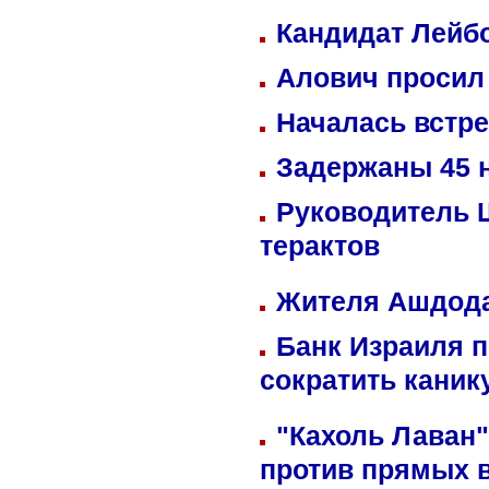
Кандидат Лейбо
Алович просил 
Началась встре
Задержаны 45 н
Руководитель 
терактов
Жителя Ашдода
Банк Израиля п
сократить кани
"Кахоль Лаван
против прямых 