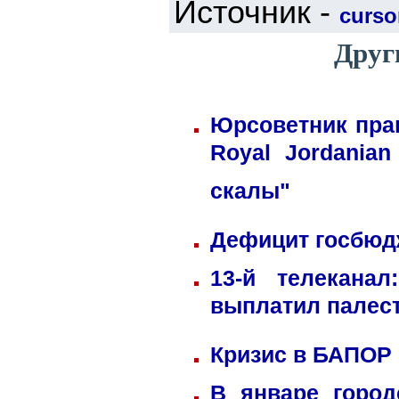
Источник -
cursor
Друг
Юрсоветник пра
Royal Jordania
скалы"
Дефицит госбюдж
13-й телекана
выплатил палес
Кризис в БАПОР
В январе город