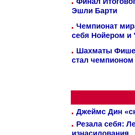
Финал Итоговог
Эшли Барти
Чемпионат мир
себя Нойером и 
Шахматы Фишер
стал чемпионом
Джеймс Дин «сн
Резала себя: Л