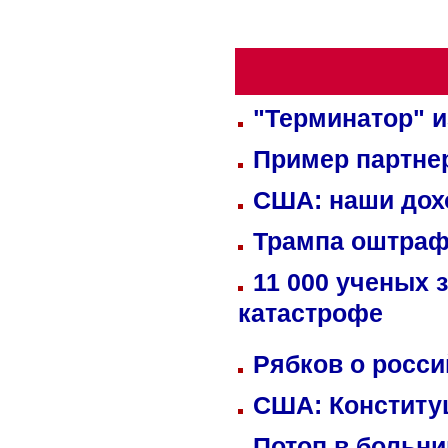
"Терминатор" и
Пример партне
США: наши дох
Трампа оштраф
11 000 ученых 
катастрофе
Рябков о росс
США: Конститу
Потоп в больн