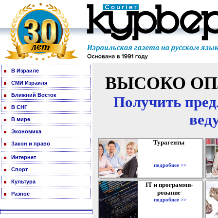
В Израиле
ВЫСОКО ОП
СМИ Израиля
Ближний Восток
Получить пред
В СНГ
вед
В мире
Экономика
Турагенты
Закон и право
Интернет
подробнее >>
Спорт
Культура
IT и программи-
рование
Разное
подробнее >>