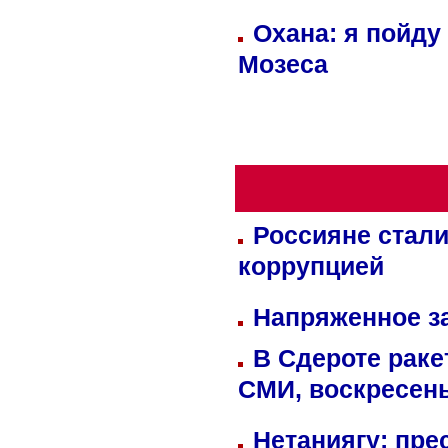
Охана: я пойду
Мозеса
Россияне стали
коррупцией
Напряженное за
В Сдероте раке
СМИ, воскресень
Нетаниягу: пре