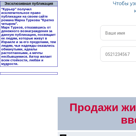
Эксклюзивная публикация
"Курьер" получил
исключительное право
публикации на своем сайте
романа Марка Туркова "
Кратно
четырем
".
Марк Турков, отказавшись от
денежного вознаграждения за
данную публикацию, посвящает
ее людям, которые живут в
Израиле и за его пределами, тем
людям, чьи надежды оказались
обманутыми, идеалы
растоптанными, а мечты
несбывшимися. Автор желает
всем стойкости, любви и
мудрости.
Продажи жи
вв