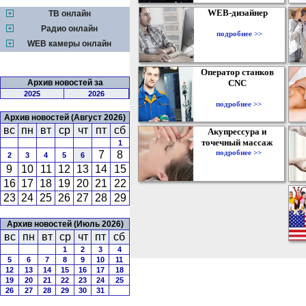
WEB-дизайнер
ТВ онлайн
Радио онлайн
подробнее >>
WEB камеры онлайн
Оператор станков
Архив новостей за
CNC
2025
2026
подробнее >>
Архив новостей (Август 2026)
вс
пн
вт
ср
чт
пт
сб
Акупрессура и
точечный массаж
1
подробнее >>
7
8
2
3
4
5
6
9
10
11
12
13
14
15
16
17
18
19
20
21
22
23
24
25
26
27
28
29
Архив новостей (Июль 2026)
вс
пн
вт
ср
чт
пт
сб
1
2
3
4
5
6
7
8
9
10
11
12
13
14
15
16
17
18
19
20
21
22
23
24
25
26
27
28
29
30
31