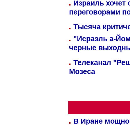
Израиль хочет 
переговорами п
Тысяча критиче
"Исраэль а-Йом
черные выходн
Телеканал "Реш
Мозеса
В Иране мощно