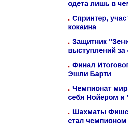
одета лишь в че
Спринтер, учас
кокаина
Защитник "Зен
выступлений за
Финал Итоговог
Эшли Барти
Чемпионат мир
себя Нойером и 
Шахматы Фишер
стал чемпионом