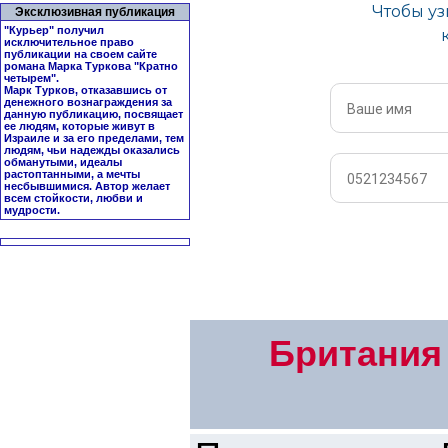
Эксклюзивная публикация
"Курьер" получил
исключительное право
публикации на своем сайте
романа Марка Туркова "
Кратно
четырем
".
Марк Турков, отказавшись от
денежного вознаграждения за
данную публикацию, посвящает
ее людям, которые живут в
Израиле и за его пределами, тем
людям, чьи надежды оказались
обманутыми, идеалы
растоптанными, а мечты
несбывшимися. Автор желает
всем стойкости, любви и
мудрости.
Британия