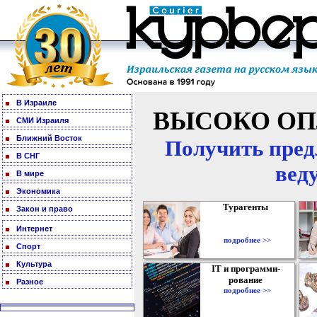
В Израиле
ВЫСОКО ОП
СМИ Израиля
Ближний Восток
Получить пред
В СНГ
вед
В мире
Экономика
Турагенты
Закон и право
Интернет
подробнее >>
Спорт
Культура
IT и программи-
рование
Разное
подробнее >>