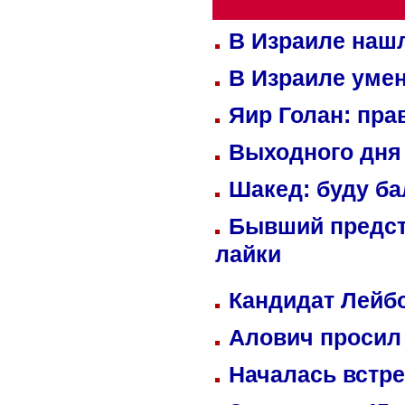
В Израиле нашл
В Израиле уме
Яир Голан: пра
Выходного дня 
Шакед: буду б
Бывший предст
лайки
Кандидат Лейбо
Алович просил 
Началась встре