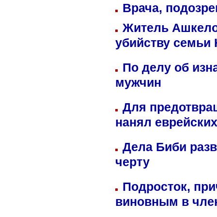
Врача, подозре
Житель Ашкелон
убийству семьи 
По делу об изн
мужчин
Для предотвра
нанял еврейских
Дела Биби разв
черту
Подросток, при
виновным в член