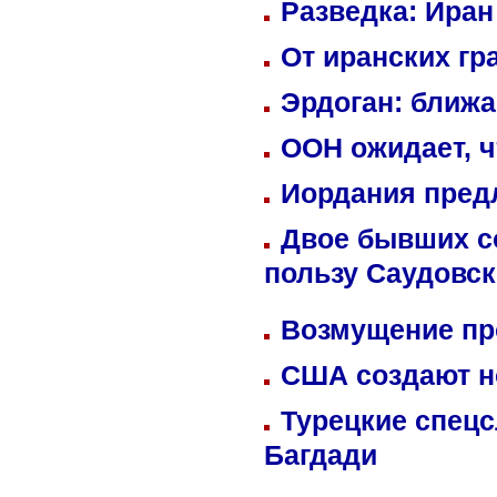
Разведка: Иран
От иранских гр
Эрдоган: ближ
ООН ожидает, ч
Иордания пред
Двое бывших со
пользу Саудовс
Возмущение пр
США создают н
Турецкие спецс
Багдади