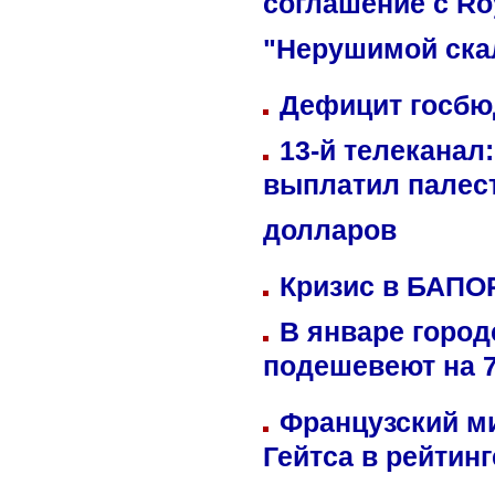
соглашение с Ro
"Нерушимой ска
Дефицит госбюд
13-й телеканал
выплатил палес
долларов
Кризис в БАПО
В январе город
подешевеют на 
Французский м
Гейтса в рейтин