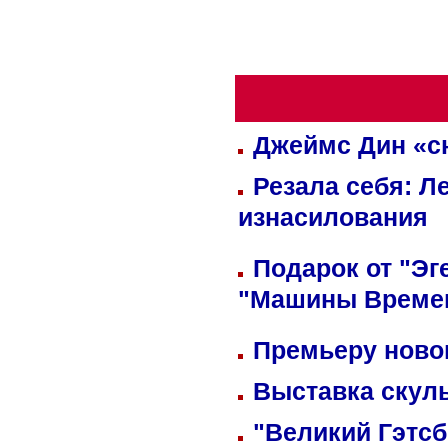
Джеймс Дин «сн
Резала себя: Л
изнасилования
Подарок от "Эг
"Машины Време
Премьеру новог
Выставка скуль
"Великий Гэтсб