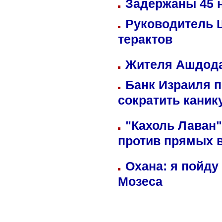
Задержаны 45 н
Руководитель 
терактов
Жителя Ашдода
Банк Израиля п
сократить кани
"Кахоль Лаван
против прямых 
Охана: я пойду
Мозеса