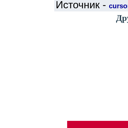
Источник -
cursor
Др