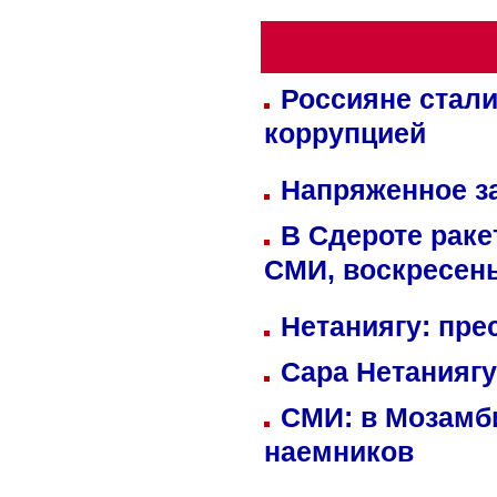
Россияне стали
коррупцией
Напряженное за
В Сдероте раке
СМИ, воскресень
Нетаниягу: пре
Сара Нетаниягу
СМИ: в Мозамби
наемников