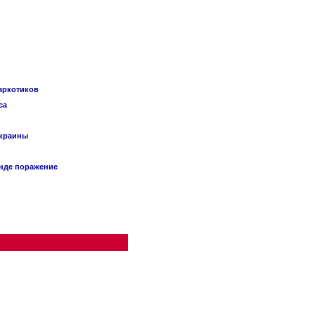
наркотиков
са
Украины
анде поражение