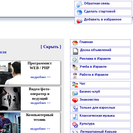
Обратная связь
Сделать стартовой
Добавить в избранное
Главная
[ Скрыть ]
Доска объявлений
аиля
Реклама в Израиле
Программист
Учеба в Израиле
WEB / PHP
Работа в Израиле
подробнее >>
Чат
Видео/фото-
Бизнес-клуб
оператор и
ведущий
Знакомства
подробнее >>
Только для взрослых
Компьютерный
Классическая музыка
техник
Культура
подробнее >>
Литературный Курьер