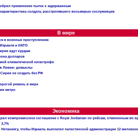
добрил применение пыток к задержанным
характеристика солдата, расстрелявшего восьмерых сослуживцев
В мире
ся в военных преступлениях
 Израиля и НАТО
ирии идут курдам
иона долларов
емой климатической катастрофе
 в Ливии: домыслы
Сирии не создать без РФ
орогой ремень в мире
ции метро
Экономика
рил компромиссное соглашение с Royal Jordanian по рейсам, отмененным во 
 3,7%
ал Нетаниягу, чтобы Израиль выплатил палестинской администрации 12 миллио