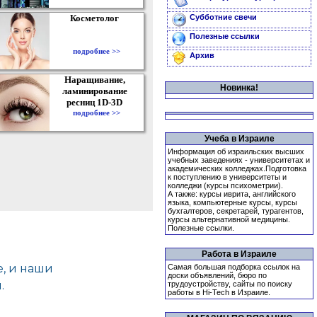
Косметолог
Субботние свечи
Полезные ссылки
подробнее >>
Архив
Наращивание,
Новинка!
ламинирование
ресниц 1D-3D
подробнее >>
Учеба в Израиле
Информация об израильских высших
учебных заведениях - университетах и
академических колледжах.Подготовка
к поступлению в университеты и
колледжи (курсы психометрии).
А также: курсы иврита, английского
языка, компьютерные курсы, курсы
бухгалтеров, секретарей, турагентов,
курсы альтернативной медицины.
Полезные ссылки.
Работа в Израиле
Самая большая подборка ссылок на
доски объявлений, бюро по
трудоустройству, сайты по поиску
работы в Hi-Tech в Израиле.