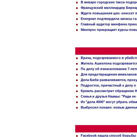
В январе городские такси подо
Французский миллиардер Бернар
Ждите повышения цен: кнессет 
Energean подтвердила запасы г
Главный аудитор минфина прика
Минпрос прекращает курсы повы
Врача, подозреваемого в убийст
Житель Ашкелона подозревается 
По делу об изнасиловании 7-ле
Для предотвращения межклановы
Дела Биби разваливаются, проку
Подросток, причастный к делу о
Кремль рассмотрит обращение Н
Семья и друзья Наамы: "Ради ее
Из "дела 4000" могут убрать обв
Выбросил кокаин: новые данные
Facebook нашла способ борьбы 