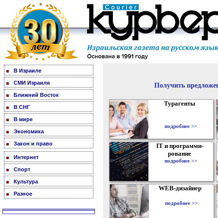
В Израиле
СМИ Израиля
Получить предложен
Ближний Восток
Турагенты
В СНГ
В мире
подробнее >>
Экономика
Закон и право
IT и программи-
рование
Интернет
подробнее >>
Спорт
Культура
WEB-дизайнер
Разное
подробнее >>