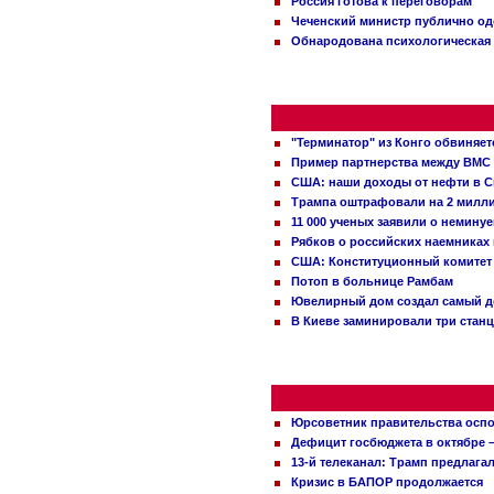
Россия готова к переговорам
Чеченский министр публично о
Обнародована психологическая 
"Терминатор" из Конго обвиняет
Пример партнерства между ВМС
США: наши доходы от нефти в С
Трампа оштрафовали на 2 милл
11 000 ученых заявили о немину
Рябков о российских наемниках
США: Конституционный комитет 
Потоп в больнице Рамбам
Ювелирный дом создал самый д
В Киеве заминировали три стан
Юрсоветник правительства оспо
Дефицит госбюджета в октябре –
13-й телеканал: Трамп предлаг
Кризис в БАПОР продолжается