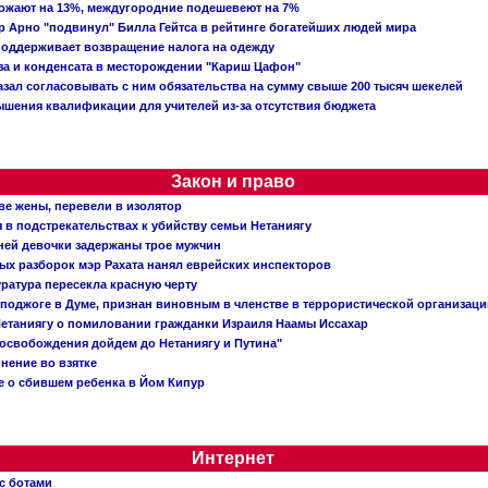
рожают на 13%, междугородние подешевеют на 7%
 Арно "подвинул" Билла Гейтса в рейтинге богатейших людей мира
поддерживает возвращение налога на одежду
аза и конденсата в месторождении "Кариш Цафон"
зал согласовывать с ним обязательства на сумму свыше 200 тысяч шекелей
шения квалификации для учителей из-за отсутствия бюджета
Закон и право
ве жены, перевели в изолятор
в подстрекательствах к убийству семьи Нетаниягу
тней девочки задержаны трое мужчин
х разборок мэр Рахата нанял еврейских инспекторов
ратура пересекла красную черту
 поджоге в Думе, признан виновным в членстве в террористической организац
етаниягу о помиловании гражданки Израиля Наамы Иссахар
 освобождения дойдем до Нетаниягу и Путина"
инение во взятке
 о сбившем ребенка в Йом Кипур
Интернет
с ботами