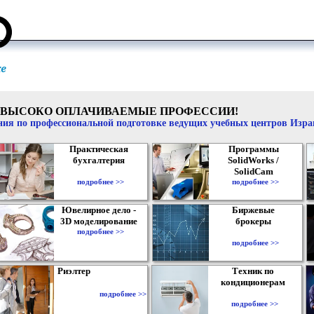
ВЫСОКО ОПЛАЧИВАЕМЫЕ ПРОФЕССИИ!
ия по профессиональной подготовке ведущих учебных центров Изр
Практическая
Программы
бухгалтерия
SolidWorks /
SolidCam
подробнее >>
подробнее >>
Ювелирное дело -
Биржевые
3D моделирование
брокеры
подробнее >>
подробнее >>
Риэлтер
Техник по
кондиционерам
подробнее >>
подробнее >>