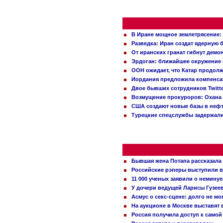
В Иране мощное землетрясение:
Разведка: Иран создат ядерную 
От иранских гранат гибнут демо
Эрдоган: ближайшее окружение 
ООН ожидает, что Катар продол
Иордания предложила компенс
Двое бывших сотрудников Twitt
Возмущение прокуроров: Охана 
США создают новые базы в неф
Турецкие спецслужбы задержали
Бывшая жена Потапа рассказала
Российские рэперы выступили в
11 000 ученых заявили о немину
У дочери ведущей Ларисы Гузее
Асмус о секс-сцене: долго не м
На аукционе в Москве выставят
Россия получила доступ к самой