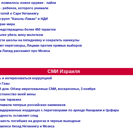
появилось новое оружие - лайки
- ребенок, которого унижали
татей о Саре Нетаниягу
 групп "Кахоль-Лаван" и НДИ
тран мира
редотвращены более 450 терактов
тке убить жену молотком
сти школы на пятидневку и сократить каникулы
ают переговоры, Лицман против прямых выборов
 а Лапид расскажет про Мозеса
СМИ Израиля
ь и интересоваться коррупцией
е Газы
й дом. Обзор ивритоязычных СМИ, воскресенье, 3 ноября
остоинство моей жены
 как таракана
главили пятерых российских наемников
о задержанных иорданцах с переговорами по аренде Нахараим и Цофара
едность оставляет след
: шесть погибших на дорогах в черные выходные
записи бесед Нетаниягу и Мозеса