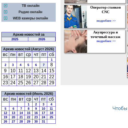
ТВ онлайн
Оператор станков
CNC
Радио онлайн
WEB камеры онлайн
подробнее >>
Акупрессура и
Архив новостей за
точечный массаж
2025
2026
подробнее >>
Архив новостей (Август 2026)
вс
пн
вт
ср
чт
пт
сб
1
8
2
3
4
5
6
7
9
10
11
12
13
14
15
16
17
18
19
20
21
22
23
24
25
26
27
28
29
Архив новостей (Июль 2026)
вс
пн
вт
ср
чт
пт
сб
1
2
3
4
5
6
7
8
9
10
11
12
13
14
15
16
17
18
19
20
21
22
23
24
25
26
27
28
29
30
31