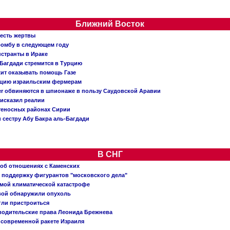
Ближний Восток
 есть жертвы
бомбу в следующем году
нстранты в Ираке
Багдади стремится в Турцию
жит оказывать помощь Газе
ацию израильским фермерам
er обвиняются в шпионаже в пользу Саудовской Аравии
исказил реалии
теносных районах Сирии
 сестру Абу Бакра аль-Багдади
В СНГ
 об отношениях с Каменских
 поддержку фигурантов "московского дела"
емой климатической катастрофе
вой обнаружили опухоль
огли пристроиться
 водительские права Леонида Брежнева
 современной ракете Израиля