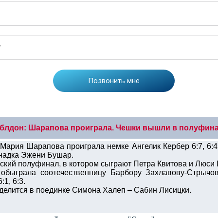
блдон: Шарапова проиграла. Чешки вышли в полуфин
Мария Шарапова проиграла немке Ангелик Кербер 6:7, 6:4
анадка Эжени Бушар.
шский полуфинал, в котором сыграют Петра Квитова и Люс
обыграла соотечественницу Барбору Захлавову-Стрычову
1, 6:3.
елится в поединке Симона Халеп – Сабин Лисицки.