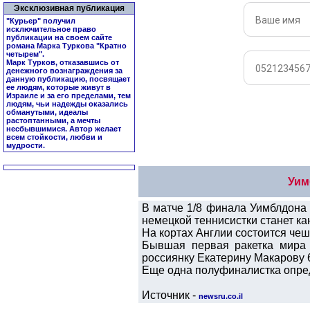
Эксклюзивная публикация
"Курьер" получил
исключительное право
публикации на своем сайте
романа Марка Туркова "
Кратно
четырем
".
Марк Турков, отказавшись от
денежного вознаграждения за
данную публикацию, посвящает
ее людям, которые живут в
Израиле и за его пределами, тем
людям, чьи надежды оказались
обманутыми, идеалы
растоптанными, а мечты
несбывшимися. Автор желает
всем стойкости, любви и
мудрости.
Уим
В матче 1/8 финала Уимблдона 
немецкой теннисистки станет к
На кортах Англии состоится че
Бывшая первая ракетка мира 
россиянку Екатерину Макарову 6:
Еще одна полуфиналистка опред
Источник -
newsru.co.il