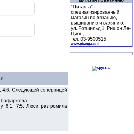
МАГАЗИН ПО ВЯЗАНИЮ
"Питанга" -
специализированный
магазин по вязанию,
вышиванию и валянию.
ул. Ротшильд 1, Ришон Ле-
Цион,
тел. 03-9500515
www.pitanga.co.il
ал
, 4:6. Следующей соперницей
и Шафаржова.
 6:1, 7:5. Люси разгромила