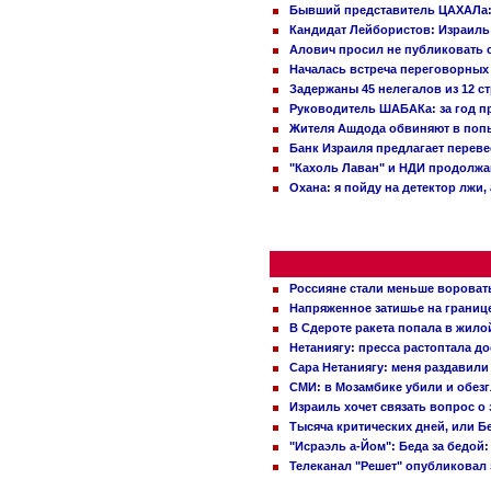
Бывший представитель ЦАХАЛа: 
Кандидат Лейбористов: Израиль 
Алович просил не публиковать с
Началась встреча переговорных
Задержаны 45 нелегалов из 12 с
Руководитель ШАБАКа: за год п
Жителя Ашдода обвиняют в попы
Банк Израиля предлагает переве
"Кахоль Лаван" и НДИ продолж
Охана: я пойду на детектор лжи,
Россияне стали меньше вороват
Напряженное затишье на границ
В Сдероте ракета попала в жило
Нетаниягу: пресса растоптала д
Сара Нетаниягу: меня раздавили
СМИ: в Мозамбике убили и обез
Израиль хочет связать вопрос 
Тысяча критических дней, или Б
"Исраэль а-Йом": Беда за бедой
Телеканал "Решет" опубликовал 