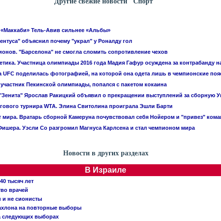
Другие свежие новости "Спорт"
 «Маккаби» Тель-Авив сильнее «Альбы»
ентуса" объяснил почему "украл" у Роналду гол
ионов. "Барселона" не смогла сломить сопротивление чехов
летика. Участница олимпиады 2016 года Мадия Гафур осуждена за контрабанду 
 UFC поделилась фотографией, на которой она одета лишь в чемпионские поя
 участник Пекинской олимпиады, попался с пакетом кокаина
"Зенита" Ярослав Ракицкий объявил о прекращении выступлений за сборную 
гового турнира WTA. Элина Свитолина проиграла Эшли Барти
 мира. Вратарь сборной Камеруна почувствовал себя Нойером и "привез" ком
ишера. Уэсли Со разгромил Магнуса Карлсена и стал чемпионом мира
Новости в других разделах
В Израиле
40 тысяч лет
тво врачей
и и не сионисты
Кахлона на повторные выборы
а следующих выборах