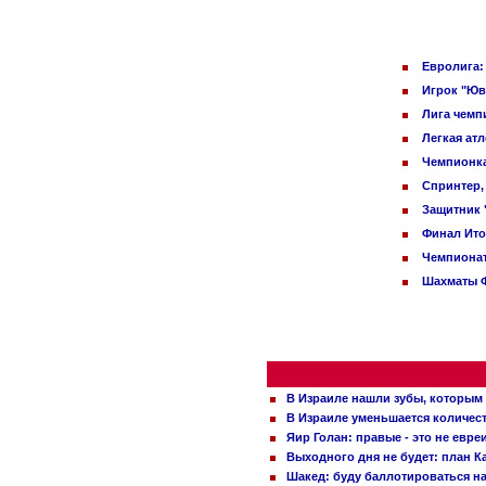
Евролига:
Игрок "Юв
Лига чемп
Легкая ат
Чемпионка
Спринтер,
Защитник 
Финал Ито
Чемпионат
Шахматы Ф
В Израиле нашли зубы, которым 
В Израиле уменьшается количес
Яир Голан: правые - это не евре
Выходного дня не будет: план 
Шакед: буду баллотироваться н