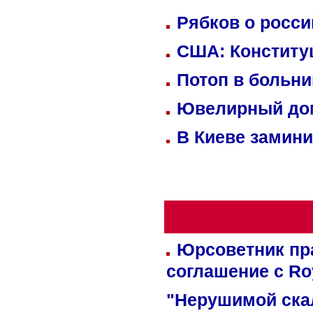
Рябков о росс
США: Конститу
Потоп в больн
Ювелирный дом
В Киеве замини
Юрсоветник пр
соглашение с Ro
"Нерушимой ска