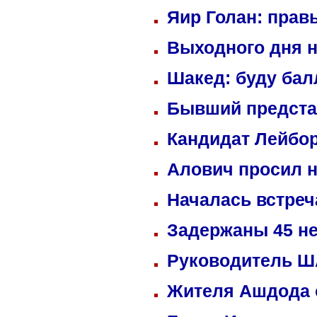
Яир Голан: правы
Выходного дня н
Шакед: буду ба
Бывший предста
Кандидат Лейбор
Алович просил н
Началась встреч
Задержаны 45 не
Руководитель ША
Жителя Ашдода 