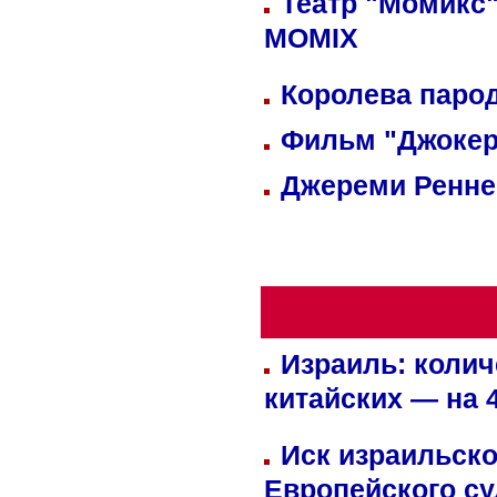
Театр "Момикс"
MOMIX
Королева парод
Фильм "Джокер
Джереми Реннер
Израиль: колич
китайских — на 
Иск израильско