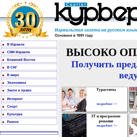
В Израиле
ВЫСОКО ОП
СМИ Израиля
Ближний Восток
Получить пред
В СНГ
вед
В мире
Экономика
Турагенты
Закон и право
Интернет
подробнее >>
Спорт
Культура
IT и программи-
рование
Разное
подробнее >>