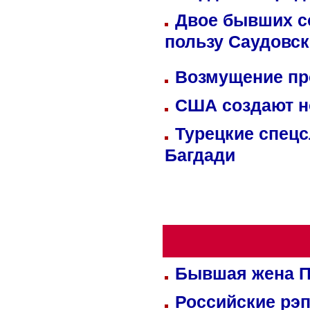
Двое бывших со
пользу Саудовс
Возмущение пр
США создают н
Турецкие спецс
Багдади
Бывшая жена П
Российские рэ