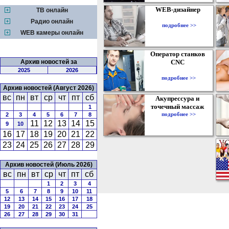
WEB-дизайнер
ТВ онлайн
Радио онлайн
подробнее >>
WEB камеры онлайн
Оператор станков
Архив новостей за
CNC
2025
2026
подробнее >>
Архив новостей (Август 2026)
вс
пн
вт
ср
чт
пт
сб
Акупрессура и
точечный массаж
1
подробнее >>
2
3
4
5
6
7
8
11
12
13
14
15
9
10
16
17
18
19
20
21
22
23
24
25
26
27
28
29
Архив новостей (Июль 2026)
вс
пн
вт
ср
чт
пт
сб
1
2
3
4
5
6
7
8
9
10
11
12
13
14
15
16
17
18
19
20
21
22
23
24
25
26
27
28
29
30
31