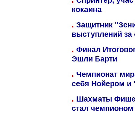
Спринтер, учас
кокаина
Защитник "Зен
выступлений за
Финал Итоговог
Эшли Барти
Чемпионат мир
себя Нойером и 
Шахматы Фишер
стал чемпионом