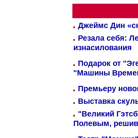
Джеймс Дин «сн
Резала себя: Л
изнасилования
Подарок от "Эг
"Машины Време
Премьеру новог
Выставка скуль
"Великий Гэтсб
Полевым, решив