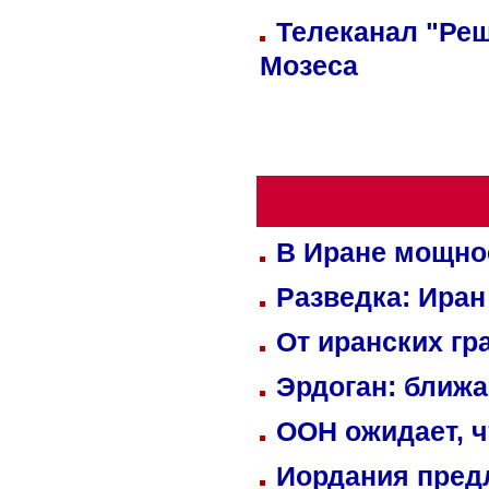
Телеканал "Реш
Мозеса
В Иране мощно
Разведка: Иран
От иранских гр
Эрдоган: ближ
ООН ожидает, ч
Иордания пред