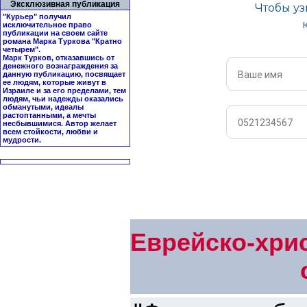
Эксклюзивная публикация
"Курьер" получил
исключительное право
публикации на своем сайте
романа Марка Туркова "
Кратно
четырем
".
Марк Турков, отказавшись от
денежного вознаграждения за
данную публикацию, посвящает
ее людям, которые живут в
Израиле и за его пределами, тем
людям, чьи надежды оказались
обманутыми, идеалы
растоптанными, а мечты
несбывшимися. Автор желает
всем стойкости, любви и
мудрости.
Еврейско-хрис