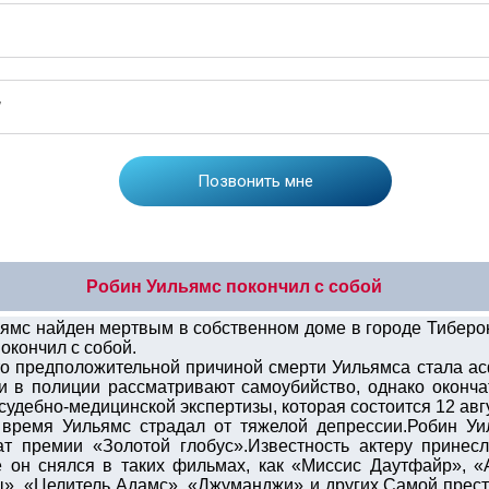
Робин Уильямс покончил с собой
ьямс найден мертвым в собственном доме в городе Тиберо
покончил с собой.
о предположительной причиной смерти Уильямса стала асф
ии в полиции рассматривают самоубийство, однако оконча
удебно-медицинской экспертизы, которая состоится 12 авг
 время Уильямс страдал от тяжелой депрессии.Робин У
ат премии «Золотой глобус».Известность актеру принес
е он снялся в таких фильмах, как «Миссис Даутфайр», «
ты», «Целитель Адамс», «Джуманджи» и других.Самой прес