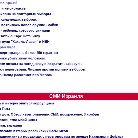
тво врачей
и и не сионисты
Кахлона на повторные выборы
а следующих выборах
появилось новое оружие - лайки
- ребенок, которого унижали
татей о Саре Нетаниягу
 групп "Кахоль-Лаван" и НДИ
тран мира
редотвращены более 450 терактов
тке убить жену молотком
сти школы на пятидневку и сократить каникулы
ают переговоры, Лицман против прямых выборов
 а Лапид расскажет про Мозеса
СМИ Израиля
ь и интересоваться коррупцией
е Газы
й дом. Обзор ивритоязычных СМИ, воскресенье, 3 ноября
остоинство моей жены
 как таракана
главили пятерых российских наемников
о задержанных иорданцах с переговорами по аренде Нахараим и Цофара