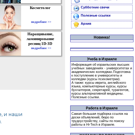
Косметолог
Субботние свечи
Полезные ссылки
подробнее >>
Архив
Наращивание,
Новинка!
ламинирование
ресниц 1D-3D
подробнее >>
Учеба в Израиле
Информация об израильских высших
учебных заведениях - университетах и
академических колледжах.Подготовка
к поступлению в университеты и
колледжи (курсы психометрии).
А также: курсы иврита, английского
языка, компьютерные курсы, курсы
бухгалтеров, секретарей, турагентов,
курсы альтернативной медицины.
Полезные ссылки.
Работа в Израиле
Самая большая подборка ссылок на
доски объявлений, бюро по
трудоустройству, сайты по поиску
работы в Hi-Tech в Израиле.