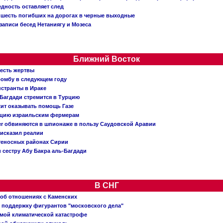
едность оставляет след
: шесть погибших на дорогах в черные выходные
записи бесед Нетаниягу и Мозеса
Ближний Восток
 есть жертвы
бомбу в следующем году
нстранты в Ираке
Багдади стремится в Турцию
жит оказывать помощь Газе
ацию израильским фермерам
er обвиняются в шпионаже в пользу Саудовской Аравии
исказил реалии
теносных районах Сирии
 сестру Абу Бакра аль-Багдади
В СНГ
 об отношениях с Каменских
 поддержку фигурантов "московского дела"
емой климатической катастрофе