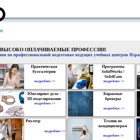
ВЫСОКО ОПЛАЧИВАЕМЫЕ ПРОФЕССИИ!
ия по профессиональной подготовке ведущих учебных центров Изр
Практическая
Программы
бухгалтерия
SolidWorks /
SolidCam
подробнее >>
подробнее >>
Ювелирное дело -
Биржевые
3D моделирование
брокеры
подробнее >>
подробнее >>
Риэлтер
Техник по
кондиционерам
подробнее >>
подробнее >>