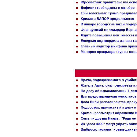
Юрсоветник правительства оспо
Дефицит госбюджета в октябре –
13-й телеканал: Трамп предлаг
Кризис в БАПОР продолжается
В январе городские такси подо
Французский миллиардер Бернар
Ждите повышения цен: кнессет 
Energean подтвердила запасы г
Главный аудитор минфина прика
Минпрос прекращает курсы повы
Врача, подозреваемого в убийст
Житель Ашкелона подозревается 
По делу об изнасиловании 7-ле
Для предотвращения межклановы
Дела Биби разваливаются, проку
Подросток, причастный к делу о
Кремль рассмотрит обращение Н
Семья и друзья Наамы: "Ради ее
Из "дела 4000" могут убрать обв
Выбросил кокаин: новые данные