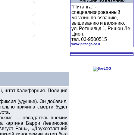
МАГАЗИН ПО ВЯЗАНИЮ
"Питанга" -
специализированный
магазин по вязанию,
вышиванию и валянию.
ул. Ротшильд 1, Ришон Ле-
Цион,
тел. 03-9500515
www.pitanga.co.il
н, штат Калифорния. Полиция
иксия (удушье). Он добавил,
тельно причина смерти будет
уста.
ильямс — обладатель премии
ла картина Барри Левинсона
Август Раш», «Двухсотлетний
тижной кинопремии актер был