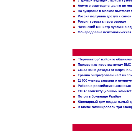
У дочери ведущей Ларисы Гузее
Асмус о секс-сцене: долго не м
На аукционе в Москве выставят
Россия получила доступ к самой
Россия готова к переговорам
Чеченский министр публично о
Обнародована психологическая 
"Терминатор" из Конго обвиняет
Пример партнерства между ВМС
США: наши доходы от нефти в С
Трампа оштрафовали на 2 милл
11 000 ученых заявили о немину
Рябков о российских наемниках
США: Конституционный комитет 
Потоп в больнице Рамбам
Ювелирный дом создал самый д
В Киеве заминировали три стан