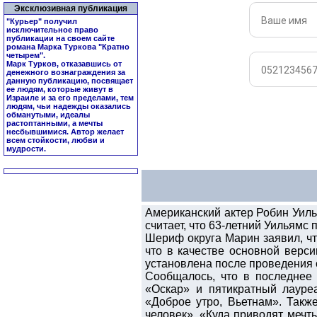
Эксклюзивная публикация
"Курьер" получил
исключительное право
публикации на своем сайте
романа Марка Туркова "
Кратно
четырем
".
Марк Турков, отказавшись от
денежного вознаграждения за
данную публикацию, посвящает
ее людям, которые живут в
Израиле и за его пределами, тем
людям, чьи надежды оказались
обманутыми, идеалы
растоптанными, а мечты
несбывшимися. Автор желает
всем стойкости, любви и
мудрости.
Американский актер Робин Уил
считает, что 63-летний Уильямс 
Шериф округа Марин заявил, чт
что в качестве основной верс
установлена после проведения с
Сообщалось, что в последнее
«Оскар» и пятикратный лауре
«Доброе утро, Вьетнам». Такж
человек», «Куда приводят меч