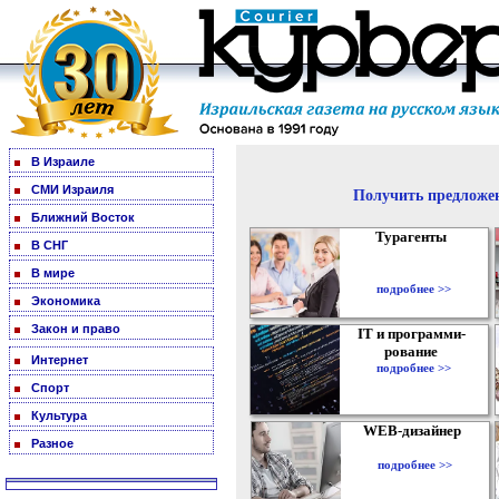
В Израиле
СМИ Израиля
Получить предложен
Ближний Восток
Турагенты
В СНГ
В мире
подробнее >>
Экономика
Закон и право
IT и программи-
рование
Интернет
подробнее >>
Спорт
Культура
WEB-дизайнер
Разное
подробнее >>