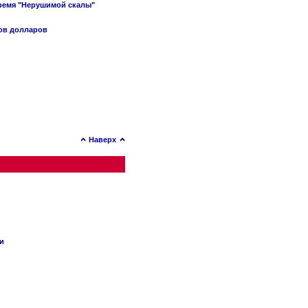
время "Нерушимой скалы"
нов долларов
Наверх
ии