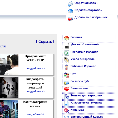
Обратная связь
Сделать стартовой
Добавить в избранное
Главная
[ Скрыть ]
Доска объявлений
аиля
Реклама в Израиле
Программист
Учеба в Израиле
WEB / PHP
Работа в Израиле
подробнее >>
Чат
Видео/фото-
Бизнес-клуб
оператор и
ведущий
Знакомства
подробнее >>
Только для взрослых
Компьютерный
Классическая музыка
техник
Культура
подробнее >>
Литературный Курьер