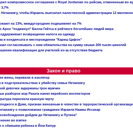
рил компромиссное соглашение с Royal Jordanian по рейсам, отмененным во 
 3,7%
ал Нетаниягу, чтобы Израиль выплатил палестинской администрации 12 миллио
рожают на 13%, междугородние подешевеют на 7%
 Арно "подвинул" Билла Гейтса в рейтинге богатейших людей мира
поддерживает возвращение налога на одежду
аза и конденсата в месторождении "Кариш Цафон"
зал согласовывать с ним обязательства на сумму свыше 200 тысяч шекелей
шения квалификации для учителей из-за отсутствия бюджета
Закон и право
ве жены, перевели в изолятор
в подстрекательствах к убийству семьи Нетаниягу
тней девочки задержаны трое мужчин
х разборок мэр Рахата нанял еврейских инспекторов
ратура пересекла красную черту
 поджоге в Думе, признан виновным в членстве в террористической организац
етаниягу о помиловании гражданки Израиля Наамы Иссахар
 освобождения дойдем до Нетаниягу и Путина"
инение во взятке
 о сбившем ребенка в Йом Кипур