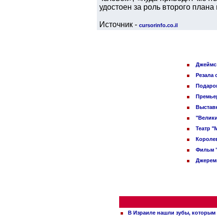
удостоен за роль второго плана
Источник -
cursorinfo.co.il
Джеймс 
Резала 
Подарок
Премьер
Выставк
"Велики
Театр "
Королев
Фильм 
Джереми
В Израиле нашли зубы, которым 