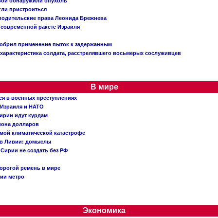
вой обнаружили опухоль
огли пристроиться
 водительские права Леонида Брежнева
 современной ракете Израиля
добрил применение пыток к задержанным
характеристика солдата, расстрелявшего восьмерых сослуживцев
В мире
ся в военных преступлениях
 Израиля и НАТО
ирии идут курдам
иона долларов
емой климатической катастрофе
 в Ливии: домыслы
Сирии не создать без РФ
орогой ремень в мире
ции метро
Экономика