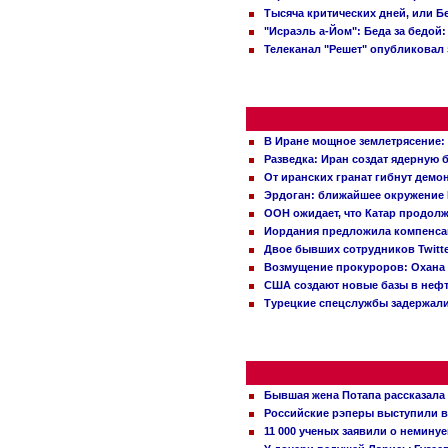
Тысяча критических дней, или Б
"Исраэль а-Йом": Беда за бедой
Телеканал "Решет" опубликовал 
В Иране мощное землетрясение:
Разведка: Иран создат ядерную 
От иранских гранат гибнут демо
Эрдоган: ближайшее окружение 
ООН ожидает, что Катар продол
Иордания предложила компенс
Двое бывших сотрудников Twitt
Возмущение прокуроров: Охана 
США создают новые базы в неф
Турецкие спецслужбы задержали
Бывшая жена Потапа рассказала
Российские рэперы выступили в
11 000 ученых заявили о немину