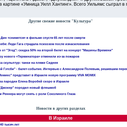
 в картине «Умница Уилл Хантинг». Всего Уильямс сыграл в 
Другие свежие новости "Культура"
Дин «снимется» в фильме спустя 65 лет после смерти
себя: Леди Гага страдала психозом после изнасилования
 от "Эгед": скидка 50% на второй билет на концерт "Машины Времени"
у нового «Терминатора» отменили из-за пожаров
а скульптур: танки на пляже Сиднея
й Гэтсби" - балет-событие. Интервью с Александром Полевым, решившим пере
Момикс" представит в Израиле новую программу VIVA MOMIX
а пародии Елена Воробей скоро в Израиле
"Джокер" породил новый флешмоб
 Реннера могут снять с роли Соколиного Глаза
Новости в других разделах
В Израиле
40 тысяч лет