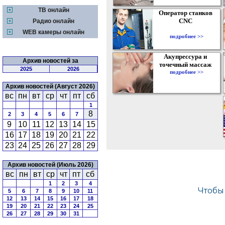
ТВ онлайн
Оператор станков
CNC
Радио онлайн
WEB камеры онлайн
подробнее >>
Акупрессура и
Архив новостей за
точечный массаж
2025
2026
подробнее >>
Архив новостей (Август 2026)
вс
пн
вт
ср
чт
пт
сб
1
8
2
3
4
5
6
7
9
10
11
12
13
14
15
16
17
18
19
20
21
22
23
24
25
26
27
28
29
Архив новостей (Июль 2026)
вс
пн
вт
ср
чт
пт
сб
1
2
3
4
5
6
7
8
9
10
11
12
13
14
15
16
17
18
19
20
21
22
23
24
25
26
27
28
29
30
31