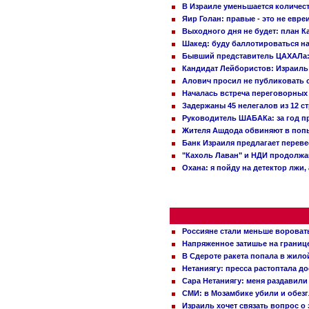
В Израиле уменьшается количес
Яир Голан: правые - это не евре
Выходного дня не будет: план 
Шакед: буду баллотироваться н
Бывший представитель ЦАХАЛа: 
Кандидат Лейбористов: Израиль 
Алович просил не публиковать с
Началась встреча переговорных
Задержаны 45 нелегалов из 12 с
Руководитель ШАБАКа: за год п
Жителя Ашдода обвиняют в попы
Банк Израиля предлагает переве
"Кахоль Лаван" и НДИ продолж
Охана: я пойду на детектор лжи,
Россияне стали меньше вороват
Напряженное затишье на границ
В Сдероте ракета попала в жило
Нетаниягу: пресса растоптала д
Сара Нетаниягу: меня раздавили
СМИ: в Мозамбике убили и обез
Израиль хочет связать вопрос 