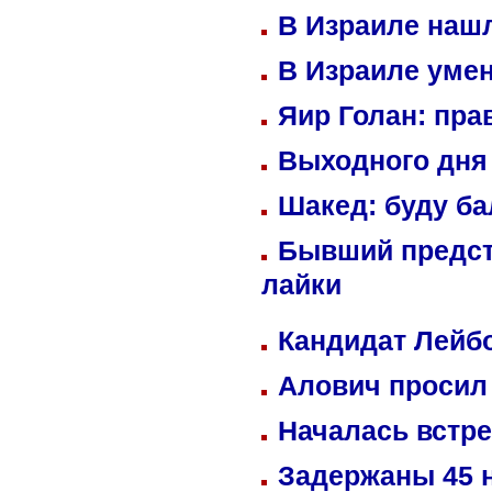
В Израиле нашл
В Израиле уме
Яир Голан: пра
Выходного дня 
Шакед: буду б
Бывший предст
лайки
Кандидат Лейбо
Алович просил 
Началась встре
Задержаны 45 н