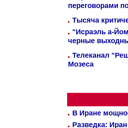
переговорами п
Тысяча критиче
"Исраэль а-Йом
черные выходн
Телеканал "Реш
Мозеса
В Иране мощно
Разведка: Иран