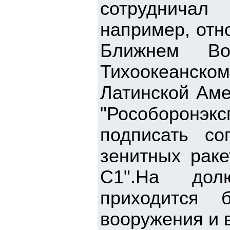
сотрудничал
например, отн
Ближнем Во
Тихоокеанск
Латинской Аме
"Рособоронэк
подписать с
зенитных раке
С1".На долю
приходится 
вооружения и 