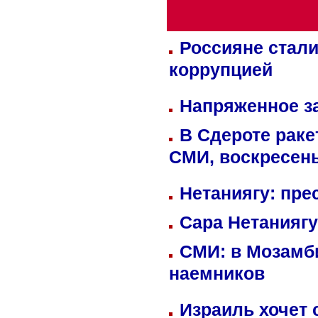
Россияне стали
коррупцией
Напряженное за
В Сдероте раке
СМИ, воскресень
Нетаниягу: пре
Сара Нетаниягу
СМИ: в Мозамби
наемников
Израиль хочет 