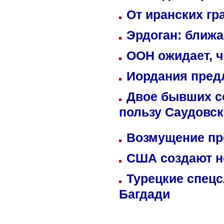
От иранских гр
Эрдоган: ближ
ООН ожидает, ч
Иордания пред
Двое бывших со
пользу Саудовс
Возмущение пр
США создают н
Турецкие спецс
Багдади