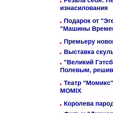
Резала себя: Л
изнасилования
Подарок от "Эг
"Машины Време
Премьеру новог
Выставка скуль
"Великий Гэтсб
Полевым, решив
Театр "Момикс"
MOMIX
Королева парод