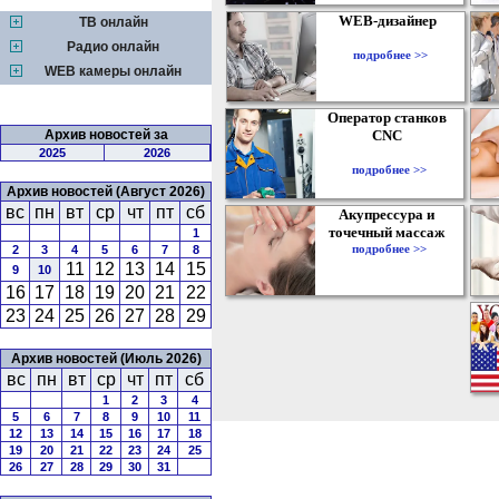
WEB-дизайнер
ТВ онлайн
Радио онлайн
подробнее >>
WEB камеры онлайн
Оператор станков
Архив новостей за
CNC
2025
2026
подробнее >>
Архив новостей (Август 2026)
вс
пн
вт
ср
чт
пт
сб
Акупрессура и
точечный массаж
1
подробнее >>
2
3
4
5
6
7
8
11
12
13
14
15
9
10
16
17
18
19
20
21
22
23
24
25
26
27
28
29
Архив новостей (Июль 2026)
вс
пн
вт
ср
чт
пт
сб
1
2
3
4
5
6
7
8
9
10
11
12
13
14
15
16
17
18
19
20
21
22
23
24
25
26
27
28
29
30
31