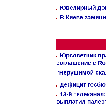
Ювелирный дом
В Киеве замини
Юрсоветник пр
соглашение с Ro
"Нерушимой ска
Дефицит госбюд
13-й телеканал
выплатил палес