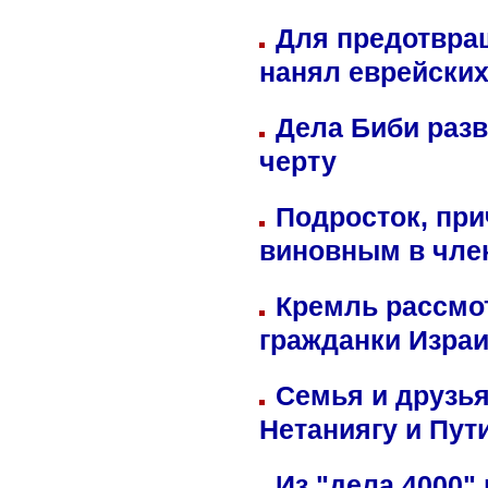
Для предотвра
нанял еврейских
Дела Биби разв
черту
Подросток, при
виновным в член
Кремль рассмо
гражданки Изра
Семья и друзь
Нетаниягу и Пут
Из "дела 4000"