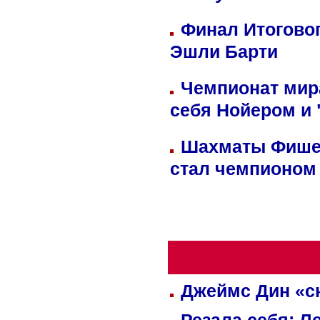
Финал Итоговог
Эшли Барти
Чемпионат мир
себя Нойером и 
Шахматы Фишер
стал чемпионом
Джеймс Дин «сн