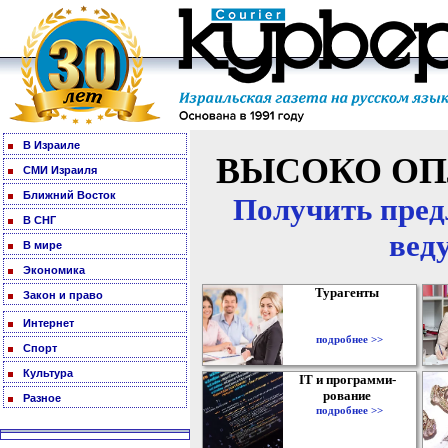
В Израиле
ВЫСОКО ОП
СМИ Израиля
Ближний Восток
Получить пред
В СНГ
вед
В мире
Экономика
Турагенты
Закон и право
Интернет
подробнее >>
Спорт
Культура
IT и программи-
рование
Разное
подробнее >>