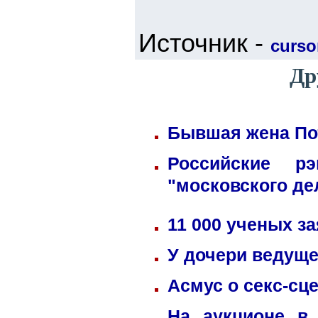
Источник -
cursor
Др
Бывшая жена Пот
Российские р
"московского де
11 000 ученых з
У дочери ведуще
Асмус о секс-сц
На аукционе в