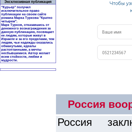
Эксклюзивная публикация
"Курьер" получил
исключительное право
публикации на своем сайте
романа Марка Туркова "
Кратно
четырем
".
Марк Турков, отказавшись от
денежного вознаграждения за
данную публикацию, посвящает
ее людям, которые живут в
Израиле и за его пределами, тем
людям, чьи надежды оказались
обманутыми, идеалы
растоптанными, а мечты
несбывшимися. Автор желает
всем стойкости, любви и
мудрости.
Россия воо
Россия зак