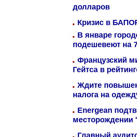
долларов
Кризис в БАПО
В январе город
подешевеют на 
Французский м
Гейтса в рейтин
Ждите повышен
налога на одежд
Energean подтв
месторождении 
Главный аудит