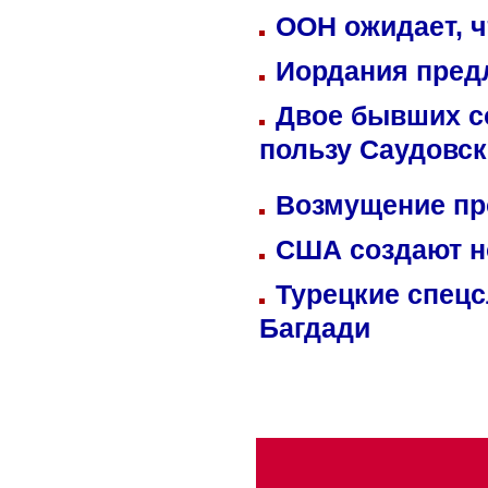
ООН ожидает, ч
Иордания пред
Двое бывших со
пользу Саудовс
Возмущение пр
США создают н
Турецкие спецс
Багдади