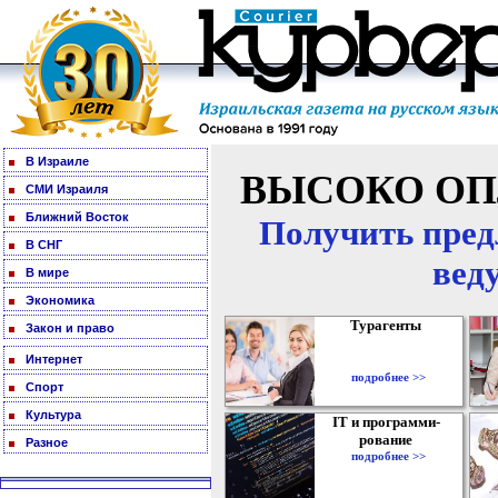
В Израиле
ВЫСОКО ОП
СМИ Израиля
Ближний Восток
Получить пред
В СНГ
вед
В мире
Экономика
Турагенты
Закон и право
Интернет
подробнее >>
Спорт
Культура
IT и программи-
рование
Разное
подробнее >>