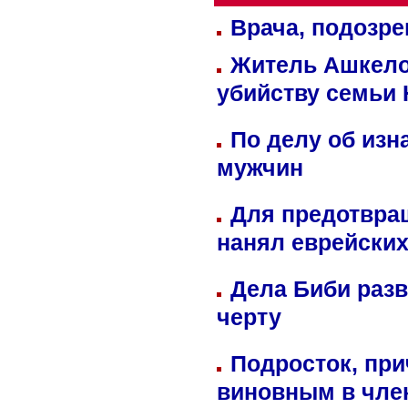
Врача, подозре
Житель Ашкелон
убийству семьи 
По делу об изн
мужчин
Для предотвра
нанял еврейских
Дела Биби разв
черту
Подросток, при
виновным в член