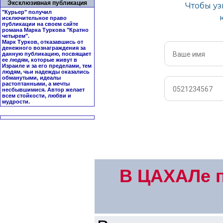
Эксклюзивная публикация
"Курьер" получил
исключительное право
публикации на своем сайте
романа Марка Туркова "
Кратно
четырем
".
Марк Турков, отказавшись от
денежного вознаграждения за
данную публикацию, посвящает
ее людям, которые живут в
Израиле и за его пределами, тем
людям, чьи надежды оказались
обманутыми, идеалы
растоптанными, а мечты
несбывшимися. Автор желает
всем стойкости, любви и
мудрости.
В ЦАХАЛе п