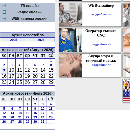
WEB-дизайнер
ТВ онлайн
Радио онлайн
подробнее >>
WEB камеры онлайн
Оператор станков
Архив новостей за
CNC
2025
2026
подробнее >>
Архив новостей (Август 2026)
вс
пн
вт
ср
чт
пт
сб
Акупрессура и
точечный массаж
1
подробнее >>
2
3
4
5
6
7
8
10
11
12
13
14
15
9
16
17
18
19
20
21
22
23
24
25
26
27
28
29
Архив новостей (Июль 2026)
вс
пн
вт
ср
чт
пт
сб
1
2
3
4
5
6
7
8
9
10
11
12
13
14
15
16
17
18
19
20
21
22
23
24
25
26
27
28
29
30
31