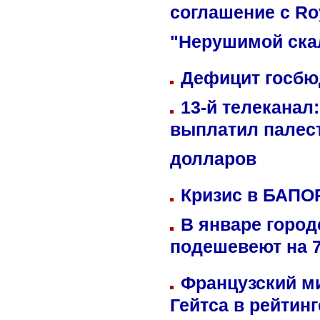
соглашение с Ro
"Нерушимой ска
Дефицит госбюд
13-й телеканал
выплатил палес
долларов
Кризис в БАПО
В январе город
подешевеют на 
Французский м
Гейтса в рейтин