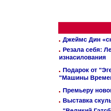
Джеймс Дин «сн
Резала себя: Л
изнасилования
Подарок от "Эг
"Машины Време
Премьеру новог
Выставка скуль
"Великий Гэтсб