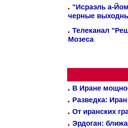
"Исраэль а-Йом
черные выходн
Телеканал "Реш
Мозеса
В Иране мощно
Разведка: Иран
От иранских гр
Эрдоган: ближ