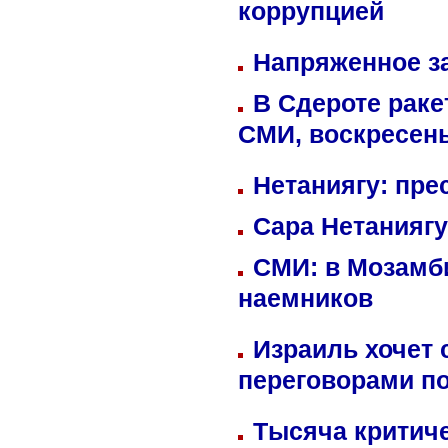
коррупцией
Напряженное за
В Сдероте раке
СМИ, воскресень
Нетаниягу: пре
Сара Нетаниягу
СМИ: в Мозамби
наемников
Израиль хочет 
переговорами п
Тысяча критиче