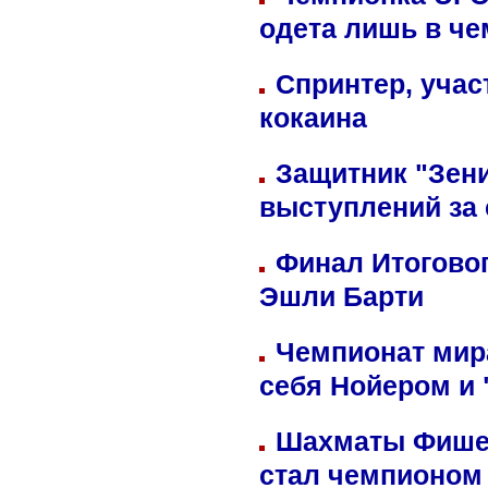
одета лишь в че
Спринтер, учас
кокаина
Защитник "Зен
выступлений за
Финал Итоговог
Эшли Барти
Чемпионат мир
себя Нойером и 
Шахматы Фишер
стал чемпионом