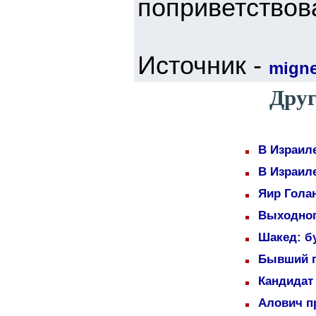
поприветствов
Источник -
mign
Друг
В Израил
В Израил
Яир Голан
Выходног
Шакед: б
Бывший п
Кандидат 
Алович пр