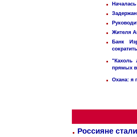
Началась
Задержаны
Руководи
Жителя А
Банк Из
сократит
"Кахоль
прямых 
Охана: я 
Россияне стали