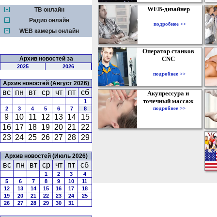
WEB-дизайнер
ТВ онлайн
Радио онлайн
подробнее >>
WEB камеры онлайн
Оператор станков
Архив новостей за
CNC
2025
2026
подробнее >>
Архив новостей (Август 2026)
вс
пн
вт
ср
чт
пт
сб
Акупрессура и
точечный массаж
1
подробнее >>
2
3
4
5
6
7
8
9
10
11
12
13
14
15
16
17
18
19
20
21
22
23
24
25
26
27
28
29
Архив новостей (Июль 2026)
вс
пн
вт
ср
чт
пт
сб
1
2
3
4
5
6
7
8
9
10
11
12
13
14
15
16
17
18
19
20
21
22
23
24
25
26
27
28
29
30
31