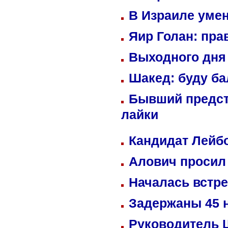
В Израиле уме
Яир Голан: пра
Выходного дня 
Шакед: буду б
Бывший предст
лайки
Кандидат Лейбо
Алович просил 
Началась встре
Задержаны 45 н
Руководитель 