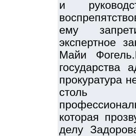
и руковод
воспрепятств
ему запрет
экспертное з
Майи Фогель
государства 
прокуратура н
столь «эк
профессиональ
которая прозв
делу Задоров