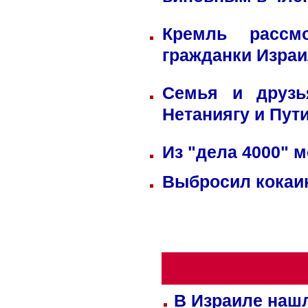
виновным в член
Кремль рассм
гражданки Изра
Семья и друзь
Нетаниягу и Пут
Из "дела 4000" м
Выбросил кокаин
В Израиле нашл