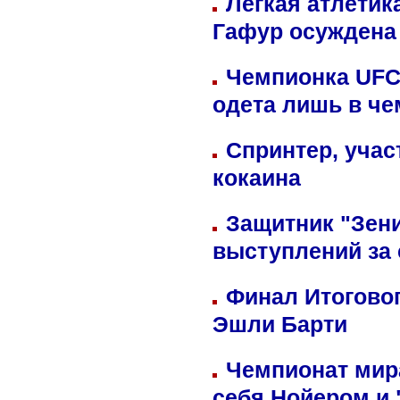
Легкая атлетик
Гафур осуждена 
Чемпионка UFC
одета лишь в че
Спринтер, учас
кокаина
Защитник "Зен
выступлений за
Финал Итоговог
Эшли Барти
Чемпионат мир