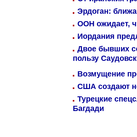
Эрдоган: ближ
ООН ожидает, ч
Иордания пред
Двое бывших со
пользу Саудовс
Возмущение пр
США создают н
Турецкие спецс
Багдади