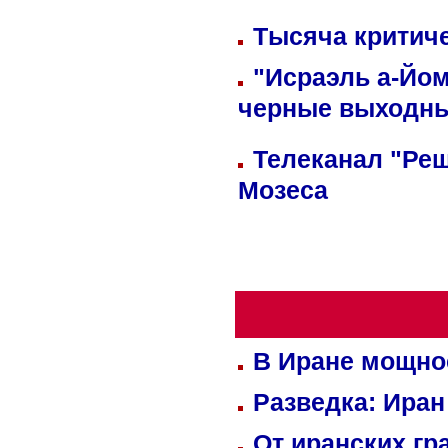
Тысяча критиче
"Исраэль а-Йом
черные выходн
Телеканал "Реш
Мозеса
В Иране мощно
Разведка: Иран
От иранских гр