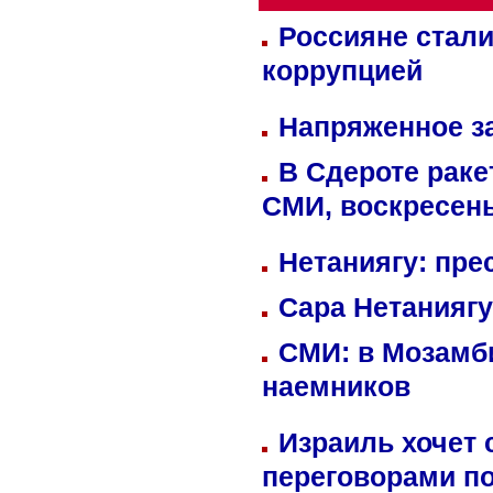
Россияне стали
коррупцией
Напряженное за
В Сдероте раке
СМИ, воскресень
Нетаниягу: пре
Сара Нетаниягу
СМИ: в Мозамби
наемников
Израиль хочет 
переговорами п