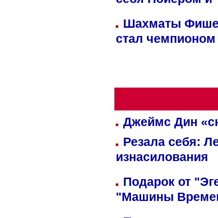
себя Нойером и 
Шахматы Фишер
стал чемпионом
Джеймс Дин «сн
Резала себя: Л
изнасилования
Подарок от "Эг
"Машины Време