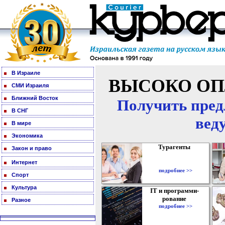
В Израиле
ВЫСОКО ОП
СМИ Израиля
Ближний Восток
Получить пред
В СНГ
вед
В мире
Экономика
Турагенты
Закон и право
Интернет
подробнее >>
Спорт
Культура
IT и программи-
рование
Разное
подробнее >>