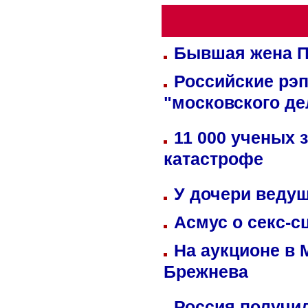
Бывшая жена П
Российские рэ
"московского де
11 000 ученых 
катастрофе
У дочери веду
Асмус о секс-с
На аукционе в 
Брежнева
Россия получил