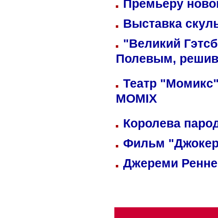
Премьеру новог
Выставка скуль
"Великий Гэтсб
Полевым, решив
Театр "Момикс"
MOMIX
Королева парод
Фильм "Джокер
Джереми Реннер