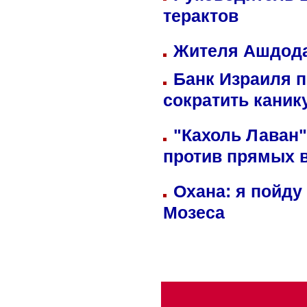
терактов
Жителя Ашдода
Банк Израиля п
сократить кани
"Кахоль Лаван
против прямых 
Охана: я пойду
Мозеса