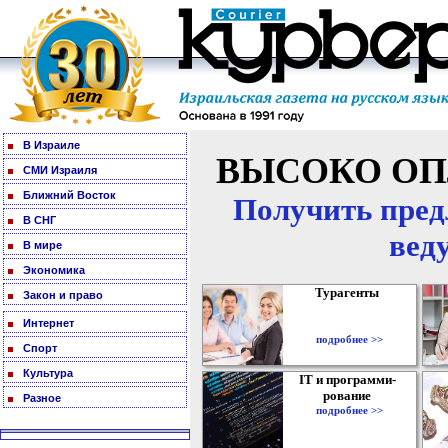
В Израиле
ВЫСОКО ОП
СМИ Израиля
Ближний Восток
Получить пред
В СНГ
вед
В мире
Экономика
Турагенты
Закон и право
Интернет
подробнее >>
Спорт
Культура
IT и программи-
рование
Разное
подробнее >>