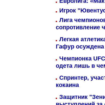
Евролига: «Ма
Игрок "Ювентус
Лига чемпионов
сопротивление 
Легкая атлетик
Гафур осуждена 
Чемпионка UFC
одета лишь в че
Спринтер, учас
кокаина
Защитник "Зен