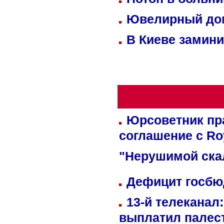
Ювелирный дом
В Киеве замини
Юрсоветник пр
соглашение с Ro
"Нерушимой ска
Дефицит госбюд
13-й телеканал
выплатил палес