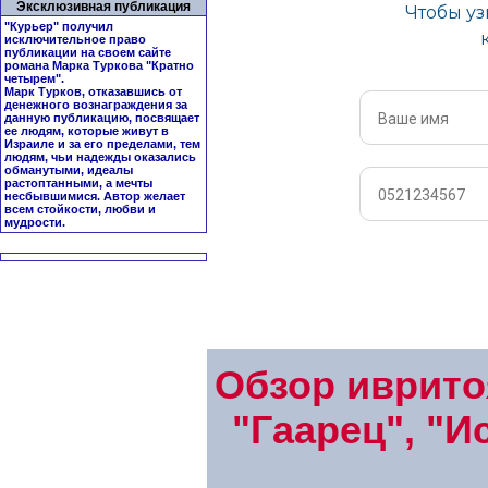
Эксклюзивная публикация
"Курьер" получил
исключительное право
публикации на своем сайте
романа Марка Туркова "
Кратно
четырем
".
Марк Турков, отказавшись от
денежного вознаграждения за
данную публикацию, посвящает
ее людям, которые живут в
Израиле и за его пределами, тем
людям, чьи надежды оказались
обманутыми, идеалы
растоптанными, а мечты
несбывшимися. Автор желает
всем стойкости, любви и
мудрости.
Обзор иврито
"Гаарец", "И