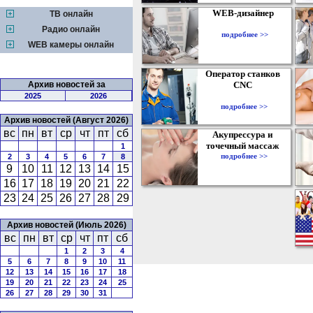
WEB-дизайнер
ТВ онлайн
Радио онлайн
подробнее >>
WEB камеры онлайн
Оператор станков
Архив новостей за
CNC
2025
2026
подробнее >>
Архив новостей (Август 2026)
вс
пн
вт
ср
чт
пт
сб
Акупрессура и
точечный массаж
1
подробнее >>
2
3
4
5
6
7
8
9
10
11
12
13
14
15
16
17
18
19
20
21
22
23
24
25
26
27
28
29
Архив новостей (Июль 2026)
вс
пн
вт
ср
чт
пт
сб
1
2
3
4
5
6
7
8
9
10
11
12
13
14
15
16
17
18
19
20
21
22
23
24
25
26
27
28
29
30
31