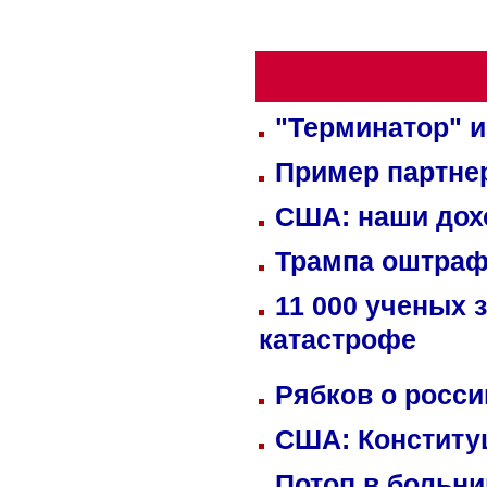
"Терминатор" и
Пример партне
США: наши дох
Трампа оштраф
11 000 ученых 
катастрофе
Рябков о росс
США: Конститу
Потоп в больн