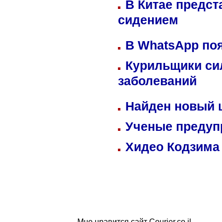
В Китае предст
сидением
В WhatsApp по
Курильщики си
заболеваний
Найден новый
Ученые предуп
Хидео Кодзима
Мне нравится сайт Courier.co.il