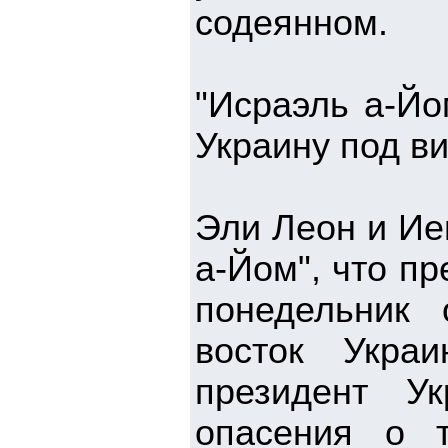
содеянном.
"Исраэль а-Йо
Украину под в
Эли Леон и Ие
а-Йом", что п
понедельник
восток Укра
президент У
опасения о 