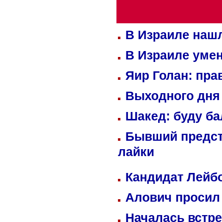
В Израиле нашл
В Израиле уме
Яир Голан: пра
Выходного дня 
Шакед: буду б
Бывший предст
лайки
Кандидат Лейбо
Алович просил 
Началась встре