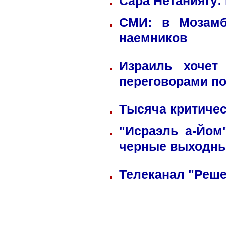
Сара Нетаниягу:
СМИ: в Мозамб
наемников
Израиль хочет
переговорами по
Тысяча критичес
"Исраэль а-Йом
черные выходн
Телеканал "Реше