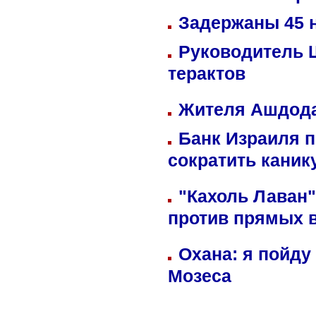
Задержаны 45 н
Руководитель 
терактов
Жителя Ашдода
Банк Израиля п
сократить кани
"Кахоль Лаван
против прямых 
Охана: я пойду
Мозеса