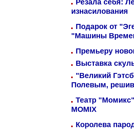
Резала себя: Л
изнасилования
Подарок от "Эг
"Машины Време
Премьеру новог
Выставка скуль
"Великий Гэтсб
Полевым, решив
Театр "Момикс"
MOMIX
Королева парод