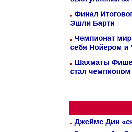
выступлений за
Финал Итоговог
Эшли Барти
Чемпионат мир
себя Нойером и 
Шахматы Фишер
стал чемпионом
Джеймс Дин «сн