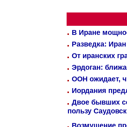
В Иране мощно
Разведка: Иран
От иранских гр
Эрдоган: ближ
ООН ожидает, ч
Иордания пред
Двое бывших со
пользу Саудовс
Возмущение пр