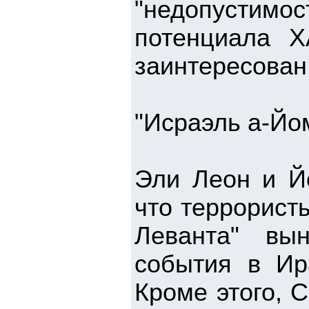
"недопустим
потенциала 
заинтересован 
"Исраэль а-Йо
Эли Леон и Й
что террорист
Леванта" вы
события в Ир
Кроме этого, 