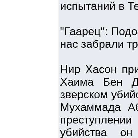
испытаний в Т
"Гаарец": Под
нас забрали тр
Нир Хасон при
Хаима Бен Да
зверском убий
Мухаммада Аб
преступлении 
убийства о