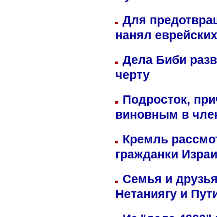
Для предотвра
нанял еврейских
Дела Биби разв
черту
Подросток, при
виновным в член
Кремль рассмо
гражданки Изра
Семья и друзь
Нетаниягу и Пут