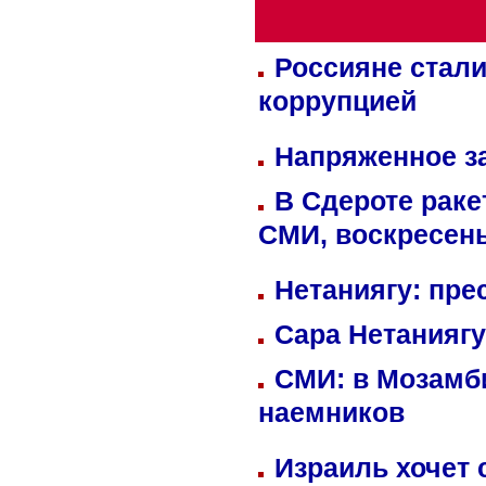
Россияне стали
коррупцией
Напряженное за
В Сдероте раке
СМИ, воскресень
Нетаниягу: пре
Сара Нетаниягу
СМИ: в Мозамби
наемников
Израиль хочет 