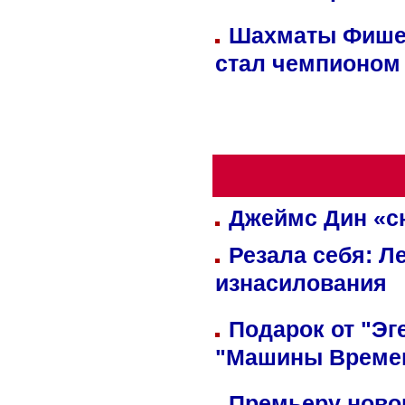
Шахматы Фишер
стал чемпионом
Джеймс Дин «сн
Резала себя: Л
изнасилования
Подарок от "Эг
"Машины Време
Премьеру новог