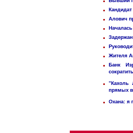
Бывший п
Кандидат 
Алович пр
Началась
Задержаны
Руководи
Жителя А
Банк Из
сократит
"Кахоль
прямых 
Охана: я 