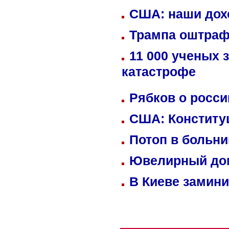
США: наши дох
Трампа оштраф
11 000 ученых 
катастрофе
Рябков о росс
США: Конститу
Потоп в больн
Ювелирный дом
В Киеве замини