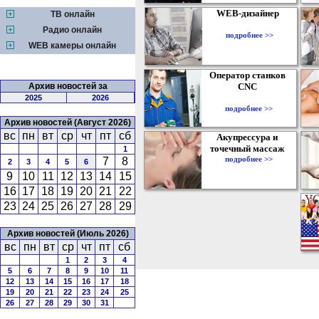
WEB-дизайнер
ТВ онлайн
Радио онлайн
подробнее >>
WEB камеры онлайн
Оператор станков
Архив новостей за
CNC
2025
2026
подробнее >>
Архив новостей (Август 2026)
вс
пн
вт
ср
чт
пт
сб
Акупрессура и
точечный массаж
1
подробнее >>
7
8
2
3
4
5
6
9
10
11
12
13
14
15
16
17
18
19
20
21
22
23
24
25
26
27
28
29
Архив новостей (Июль 2026)
вс
пн
вт
ср
чт
пт
сб
1
2
3
4
5
6
7
8
9
10
11
12
13
14
15
16
17
18
19
20
21
22
23
24
25
26
27
28
29
30
31