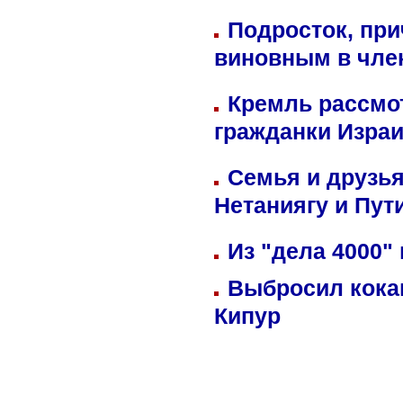
Подросток, при
виновным в член
Кремль рассмо
гражданки Изра
Семья и друзь
Нетаниягу и Пут
Из "дела 4000"
Выбросил кока
Кипур