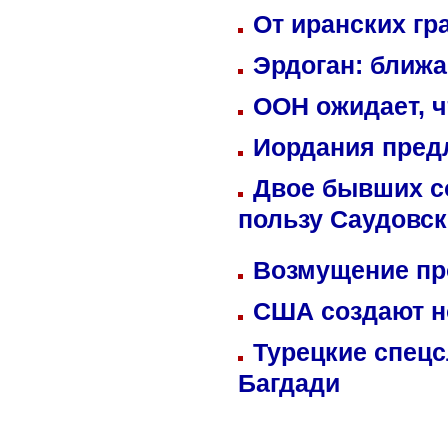
От иранских гр
Эрдоган: ближ
ООН ожидает, ч
Иордания пред
Двое бывших со
пользу Саудовс
Возмущение пр
США создают н
Турецкие спецс
Багдади