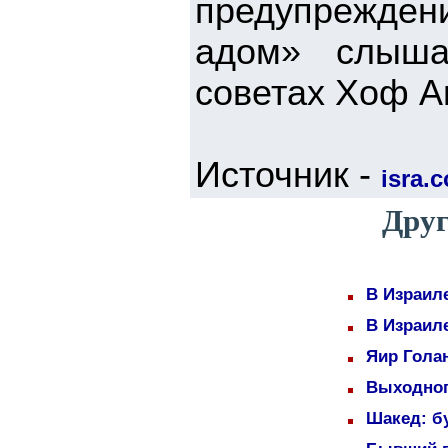
предупрежде
адом» слыша
советах Хоф А
Источник -
isra.
Друг
В Израил
В Израил
Яир Голан
Выходног
Шакед: б