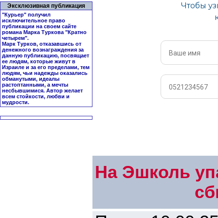
Эксклюзивная публикация
"Курьер" получил
исключительное право
публикации на своем сайте
романа Марка Туркова "
Кратно
четырем
".
Марк Турков, отказавшись от
денежного вознаграждения за
данную публикацию, посвящает
ее людям, которые живут в
Израиле и за его пределами, тем
людям, чьи надежды оказались
обманутыми, идеалы
растоптанными, а мечты
несбывшимися. Автор желает
всем стойкости, любви и
мудрости.
На Эшколь уп
сб