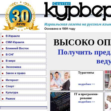
В Израиле
ВЫСОКО ОП
СМИ Израиля
Ближний Восток
Получить пред
В СНГ
вед
В мире
Экономика
Турагенты
Закон и право
Интернет
подробнее >>
Спорт
Культура
IT и программи-
рование
Разное
подробнее >>