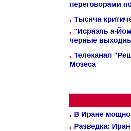
переговорами п
Тысяча критиче
"Исраэль а-Йом
черные выходн
Телеканал "Реш
Мозеса
В Иране мощно
Разведка: Иран