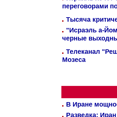
переговорами п
Тысяча критиче
"Исраэль а-Йом
черные выходн
Телеканал "Реш
Мозеса
В Иране мощно
Разведка: Иран