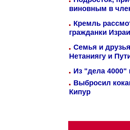
виновным в член
Кремль рассмо
гражданки Изра
Семья и друзь
Нетаниягу и Пут
Из "дела 4000"
Выбросил кока
Кипур