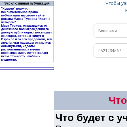
Эксклюзивная публикация
"Курьер" получил
исключительное право
публикации на своем сайте
романа Марка Туркова "
Кратно
четырем
".
Марк Турков, отказавшись от
денежного вознаграждения за
данную публикацию, посвящает
ее людям, которые живут в
Израиле и за его пределами, тем
людям, чьи надежды оказались
обманутыми, идеалы
растоптанными, а мечты
несбывшимися. Автор желает
всем стойкости, любви и
мудрости.
Что
Что будет с у