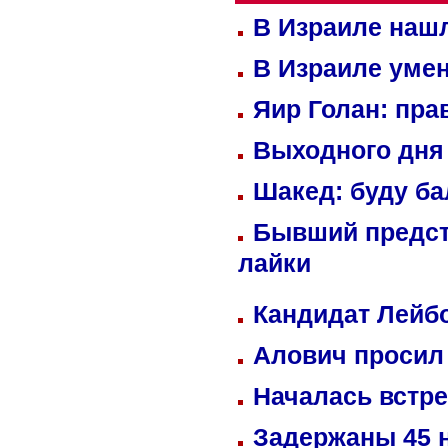
В Израиле нашл
В Израиле уме
Яир Голан: пра
Выходного дня 
Шакед: буду б
Бывший предст
лайки
Кандидат Лейбо
Алович просил 
Началась встре
Задержаны 45 н