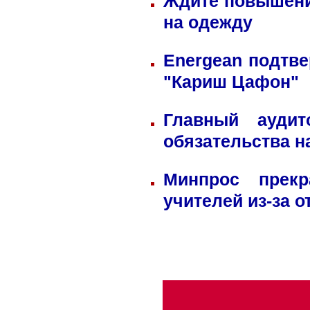
Ждите повышени
на одежду
Energean подтве
"Кариш Цафон"
Главный ауди
обязательства н
Минпрос прек
учителей из-за 