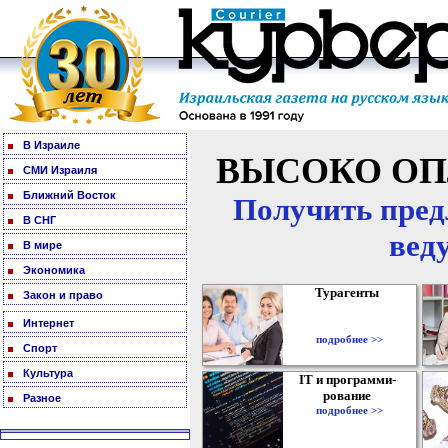
В Израиле
ВЫСОКО ОП
СМИ Израиля
Ближний Восток
Получить пред
В СНГ
вед
В мире
Экономика
Турагенты
Закон и право
Интернет
подробнее >>
Спорт
Культура
IT и программи-
рование
Разное
подробнее >>