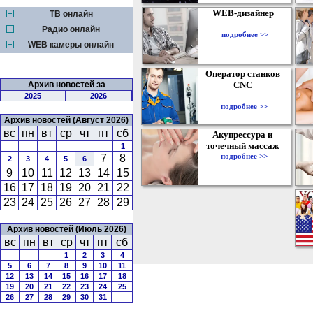
WEB-дизайнер
ТВ онлайн
Радио онлайн
подробнее >>
WEB камеры онлайн
Оператор станков
Архив новостей за
CNC
2025
2026
подробнее >>
Архив новостей (Август 2026)
вс
пн
вт
ср
чт
пт
сб
Акупрессура и
точечный массаж
1
подробнее >>
7
8
2
3
4
5
6
9
10
11
12
13
14
15
16
17
18
19
20
21
22
23
24
25
26
27
28
29
Архив новостей (Июль 2026)
вс
пн
вт
ср
чт
пт
сб
1
2
3
4
5
6
7
8
9
10
11
12
13
14
15
16
17
18
19
20
21
22
23
24
25
26
27
28
29
30
31