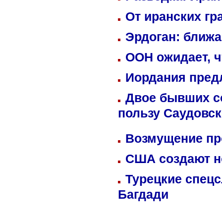
От иранских гр
Эрдоган: ближ
ООН ожидает, ч
Иордания пред
Двое бывших со
пользу Саудовс
Возмущение пр
США создают н
Турецкие спецс
Багдади