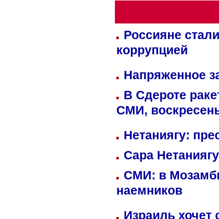
Россияне стали
коррупцией
Напряженное за
В Сдероте раке
СМИ, воскресень
Нетаниягу: пре
Сара Нетаниягу
СМИ: в Мозамби
наемников
Израиль хочет 