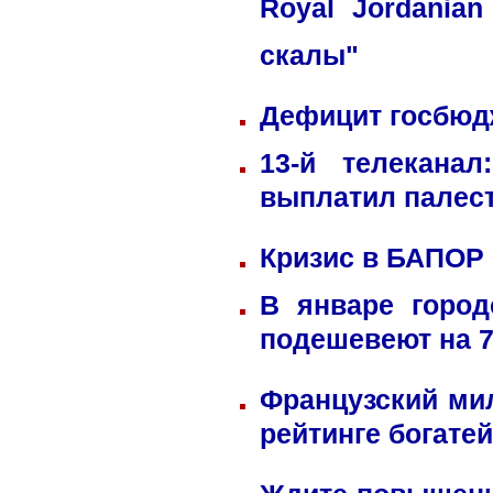
Royal Jordania
скалы"
Дефицит госбюдж
13-й телекана
выплатил палес
Кризис в БАПОР
В январе город
подешевеют на 
Французский ми
рейтинге богате