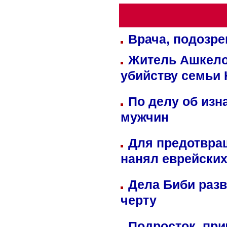
Врача, подозре
Житель Ашкелон
убийству семьи 
По делу об изн
мужчин
Для предотвра
нанял еврейских
Дела Биби разв
черту
Подросток, при