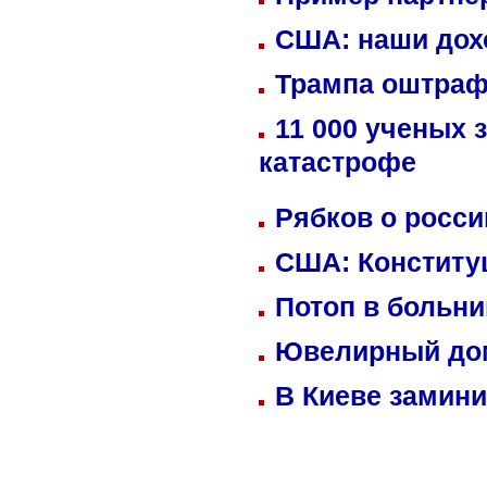
США: наши дох
Трампа оштраф
11 000 ученых 
катастрофе
Рябков о росс
США: Конститу
Потоп в больн
Ювелирный дом
В Киеве замини