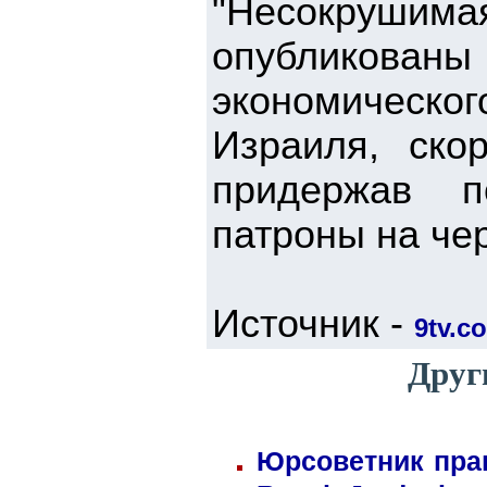
"Несокрушим
опубликова
экономическог
Израиля, скор
придержав п
патроны на че
Источник -
9tv.co
Друг
Юрсоветник пра