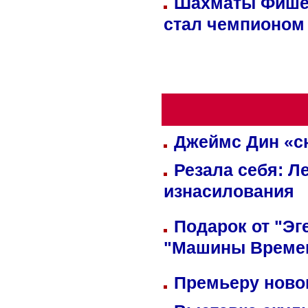
Шахматы Фишер
стал чемпионом
Джеймс Дин «сн
Резала себя: Л
изнасилования
Подарок от "Эг
"Машины Време
Премьеру новог