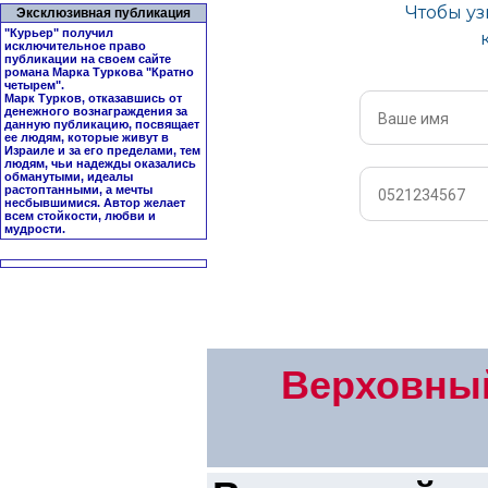
Эксклюзивная публикация
"Курьер" получил
исключительное право
публикации на своем сайте
романа Марка Туркова "
Кратно
четырем
".
Марк Турков, отказавшись от
денежного вознаграждения за
данную публикацию, посвящает
ее людям, которые живут в
Израиле и за его пределами, тем
людям, чьи надежды оказались
обманутыми, идеалы
растоптанными, а мечты
несбывшимися. Автор желает
всем стойкости, любви и
мудрости.
Верховный