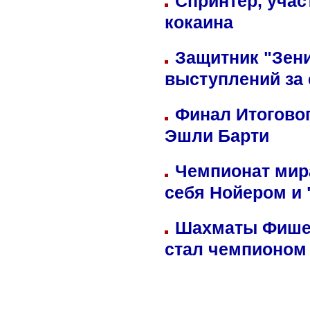
Спринтер, учас
кокаина
Защитник "Зен
выступлений за
Финал Итоговог
Эшли Барти
Чемпионат мир
себя Нойером и 
Шахматы Фишер
стал чемпионом