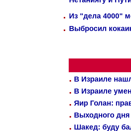
Нетаниягу и Пут
Из "дела 4000" м
Выбросил кокаин
В Израиле нашл
В Израиле уме
Яир Голан: пра
Выходного дня 
Шакед: буду б