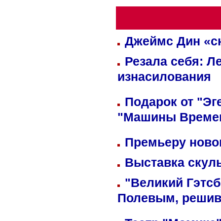
Джеймс Дин «сн
Резала себя: Л
изнасилования
Подарок от "Эг
"Машины Време
Премьеру новог
Выставка скуль
"Великий Гэтсб
Полевым, решив