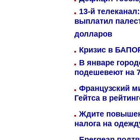
13-й телеканал
выплатил палес
долларов
Кризис в БАПО
В январе город
подешевеют на 
Французский м
Гейтса в рейтин
Ждите повышен
налога на одежд
Energean подтв