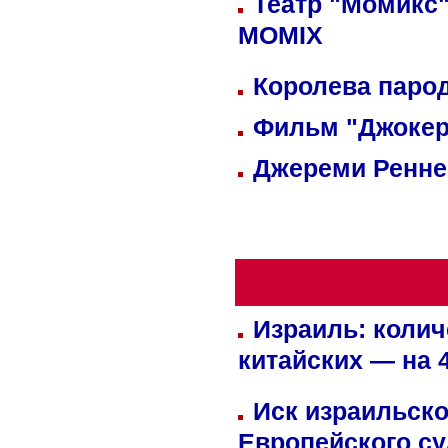
Театр "Момикс"
MOMIX
Королева парод
Фильм "Джокер
Джереми Реннер
Израиль: колич
китайских — на 
Иск израильско