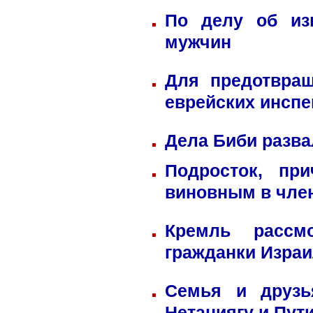
По делу об из
мужчин
Для предотвра
еврейских инспе
Дела Биби разва
Подросток, пр
виновным в член
Кремль рассм
гражданки Изра
Семья и друзь