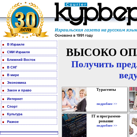
В Израиле
ВЫСОКО ОП
СМИ Израиля
Ближний Восток
Получить пред
В СНГ
вед
В мире
Экономика
Турагенты
Закон и право
Интернет
подробнее >>
Спорт
Культура
IT и программи-
рование
Разное
подробнее >>