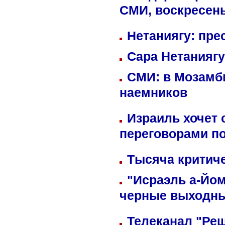
СМИ, воскресень
Нетаниягу: пре
Сара Нетаниягу
СМИ: в Мозамби
наемников
Израиль хочет 
переговорами п
Тысяча критиче
"Исраэль а-Йом
черные выходн
Телеканал "Реш