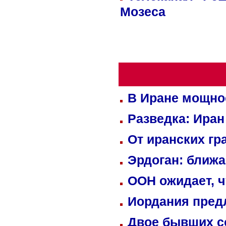
Мозеса
В Иране мощно
Разведка: Иран
От иранских гр
Эрдоган: ближ
ООН ожидает, ч
Иордания пред
Двое бывших со