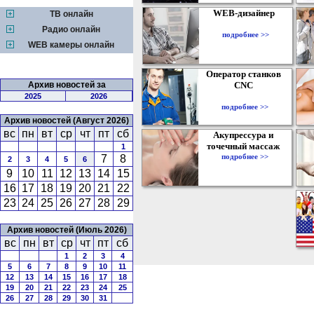
WEB-дизайнер
ТВ онлайн
Радио онлайн
подробнее >>
WEB камеры онлайн
Оператор станков
Архив новостей за
CNC
2025
2026
подробнее >>
Архив новостей (Август 2026)
вс
пн
вт
ср
чт
пт
сб
Акупрессура и
точечный массаж
1
подробнее >>
7
8
2
3
4
5
6
9
10
11
12
13
14
15
16
17
18
19
20
21
22
23
24
25
26
27
28
29
Архив новостей (Июль 2026)
вс
пн
вт
ср
чт
пт
сб
1
2
3
4
5
6
7
8
9
10
11
12
13
14
15
16
17
18
19
20
21
22
23
24
25
26
27
28
29
30
31