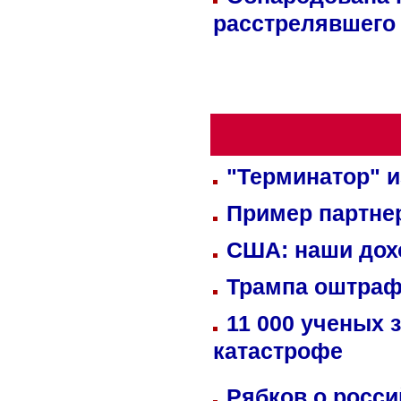
расстрелявшего
"Терминатор" и
Пример партне
США: наши дох
Трампа оштраф
11 000 ученых 
катастрофе
Рябков о росс