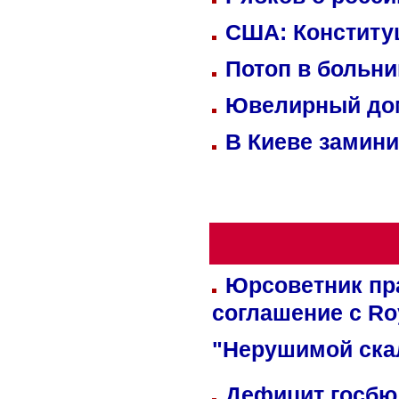
США: Конститу
Потоп в больн
Ювелирный дом
В Киеве замини
Юрсоветник пр
соглашение с Ro
"Нерушимой ска
Дефицит госбюд