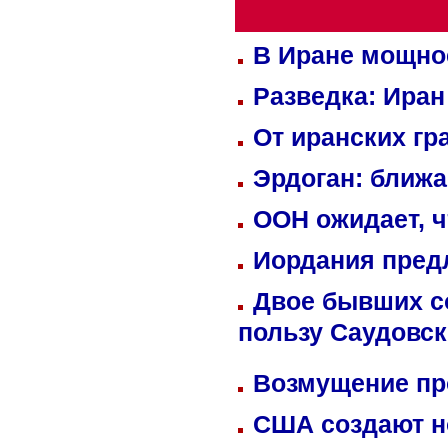
В Иране мощно
Разведка: Иран
От иранских гр
Эрдоган: ближ
ООН ожидает, ч
Иордания пред
Двое бывших со
пользу Саудовс
Возмущение пр
США создают н