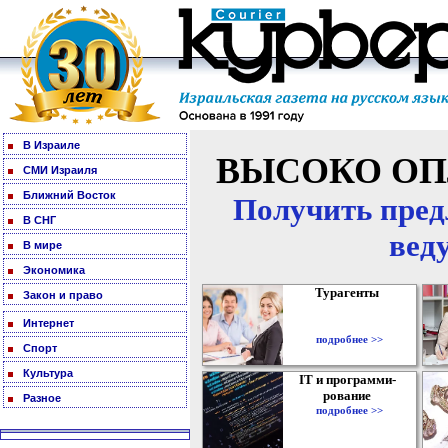
В Израиле
ВЫСОКО ОП
СМИ Израиля
Ближний Восток
Получить пред
В СНГ
вед
В мире
Экономика
Турагенты
Закон и право
Интернет
подробнее >>
Спорт
Культура
IT и программи-
рование
Разное
подробнее >>