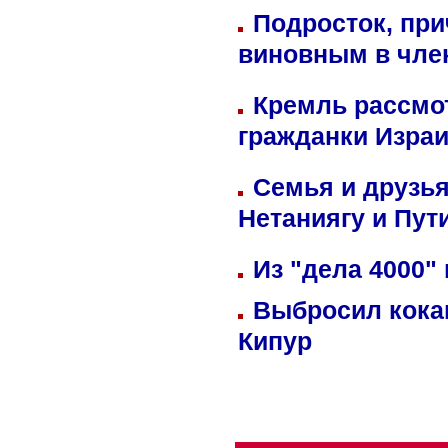
Подросток, при
виновным в член
Кремль рассмо
гражданки Изра
Семья и друзь
Нетаниягу и Пут
Из "дела 4000"
Выбросил кока
Кипур