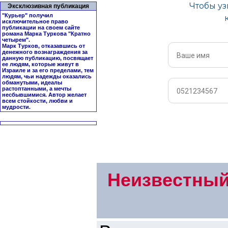
Эксклюзивная публикация
"Курьер" получил
исключительное право
публикации на своем сайте
романа Марка Туркова "
Кратно
четырем
".
Марк Турков, отказавшись от
денежного вознаграждения за
данную публикацию, посвящает
ее людям, которые живут в
Израиле и за его пределами, тем
людям, чьи надежды оказались
обманутыми, идеалы
растоптанными, а мечты
несбывшимися. Автор желает
всем стойкости, любви и
мудрости.
Неизвестный