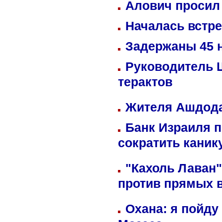
Алович просил 
Началась встре
Задержаны 45 н
Руководитель 
терактов
Жителя Ашдода
Банк Израиля п
сократить кани
"Кахоль Лаван
против прямых 
Охана: я пойду