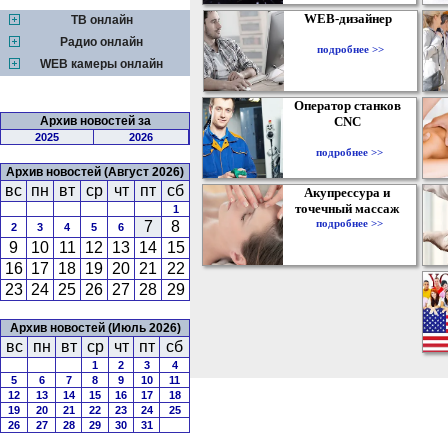
WEB-дизайнер
ТВ онлайн
Радио онлайн
подробнее >>
WEB камеры онлайн
Оператор станков
Архив новостей за
CNC
2025
2026
подробнее >>
Архив новостей (Август 2026)
вс
пн
вт
ср
чт
пт
сб
Акупрессура и
точечный массаж
1
подробнее >>
7
8
2
3
4
5
6
9
10
11
12
13
14
15
16
17
18
19
20
21
22
23
24
25
26
27
28
29
Архив новостей (Июль 2026)
вс
пн
вт
ср
чт
пт
сб
1
2
3
4
5
6
7
8
9
10
11
12
13
14
15
16
17
18
19
20
21
22
23
24
25
26
27
28
29
30
31