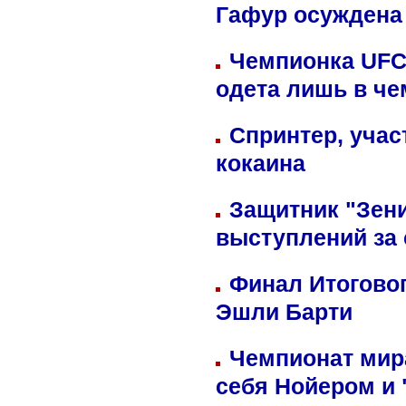
Гафур осуждена 
Чемпионка UFC
одета лишь в че
Спринтер, учас
кокаина
Защитник "Зен
выступлений за
Финал Итоговог
Эшли Барти
Чемпионат мир
себя Нойером и 