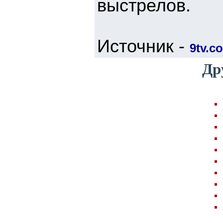
выстрелов.
Источник -
9tv.co
Др