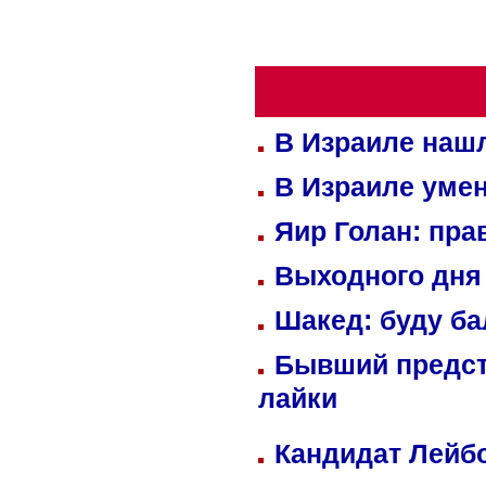
В Израиле нашл
В Израиле уме
Яир Голан: пра
Выходного дня 
Шакед: буду б
Бывший предст
лайки
Кандидат Лейбо