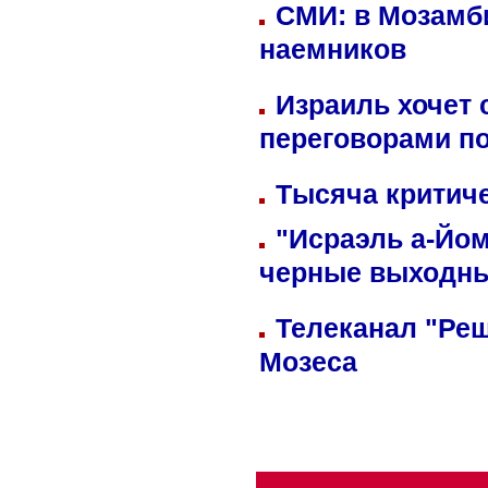
СМИ: в Мозамби
наемников
Израиль хочет 
переговорами п
Тысяча критиче
"Исраэль а-Йом
черные выходн
Телеканал "Реш
Мозеса