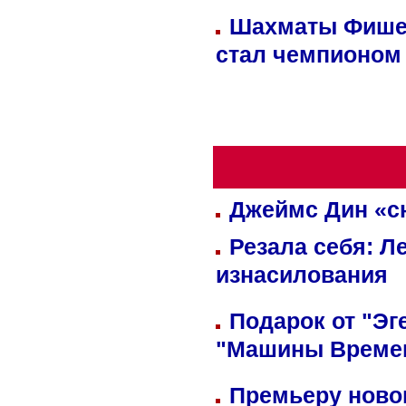
Шахматы Фишер
стал чемпионом
Джеймс Дин «сн
Резала себя: Л
изнасилования
Подарок от "Эг
"Машины Време
Премьеру новог