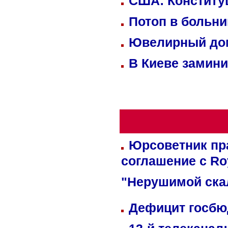
США: Конститу
Потоп в больн
Ювелирный дом
В Киеве замини
Юрсоветник пр
соглашение с Ro
"Нерушимой ска
Дефицит госбюд