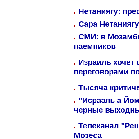
Нетаниягу: пре
Сара Нетаниягу
СМИ: в Мозамби
наемников
Израиль хочет 
переговорами п
Тысяча критиче
"Исраэль а-Йом
черные выходн
Телеканал "Реш
Мозеса