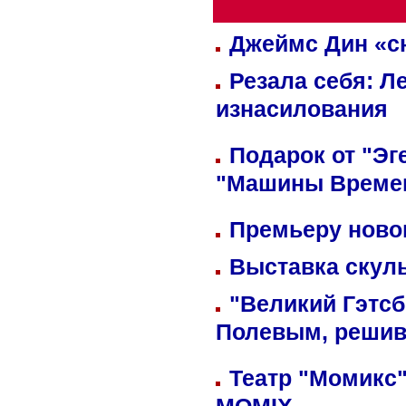
Джеймс Дин «сн
Резала себя: Л
изнасилования
Подарок от "Эг
"Машины Време
Премьеру новог
Выставка скуль
"Великий Гэтсб
Полевым, решив
Театр "Момикс"