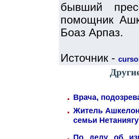
бывший прес
помощник Ашк
Боаз Арпаз.
Источник -
cursor
Другие
Врача, подозрев
Житель Ашкелона
семьи Нетаниягу
По делу об из