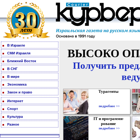
В Израиле
ВЫСОКО ОП
СМИ Израиля
Ближний Восток
Получить пред
В СНГ
вед
В мире
Экономика
Турагенты
Закон и право
Интернет
подробнее >>
Спорт
Культура
IT и программи-
рование
Разное
подробнее >>