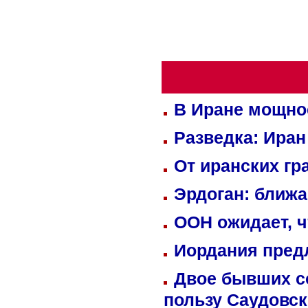
В Иране мощно
Разведка: Иран
От иранских гр
Эрдоган: ближ
ООН ожидает, ч
Иордания пред
Двое бывших со
пользу Саудовс