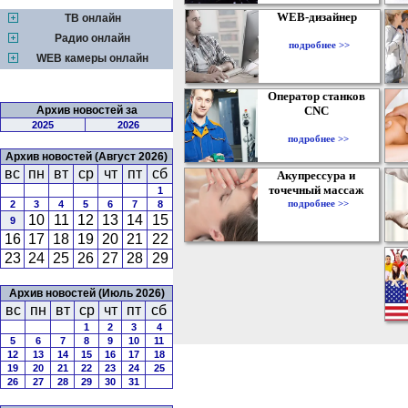
WEB-дизайнер
ТВ онлайн
Радио онлайн
подробнее >>
WEB камеры онлайн
Оператор станков
Архив новостей за
CNC
2025
2026
подробнее >>
Архив новостей (Август 2026)
вс
пн
вт
ср
чт
пт
сб
Акупрессура и
точечный массаж
1
подробнее >>
2
3
4
5
6
7
8
10
11
12
13
14
15
9
16
17
18
19
20
21
22
23
24
25
26
27
28
29
Архив новостей (Июль 2026)
вс
пн
вт
ср
чт
пт
сб
1
2
3
4
5
6
7
8
9
10
11
12
13
14
15
16
17
18
19
20
21
22
23
24
25
26
27
28
29
30
31