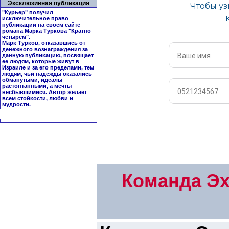
Эксклюзивная публикация
"Курьер" получил
исключительное право
публикации на своем сайте
романа Марка Туркова "
Кратно
четырем
".
Марк Турков, отказавшись от
денежного вознаграждения за
данную публикацию, посвящает
ее людям, которые живут в
Израиле и за его пределами, тем
людям, чьи надежды оказались
обманутыми, идеалы
растоптанными, а мечты
несбывшимися. Автор желает
всем стойкости, любви и
мудрости.
Команда Эх