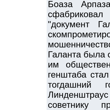
Боаза Арпаз
сфабриковал
"документ Га
скомпрометир
мошенничеств
Галанта была 
им обществе
генштаба стал
тогдашний г
Линденштра
советнику п