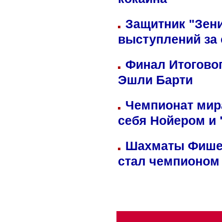
кокаина
Защитник "Зен
выступлений за
Финал Итоговог
Эшли Барти
Чемпионат мир
себя Нойером и 
Шахматы Фишер
стал чемпионом