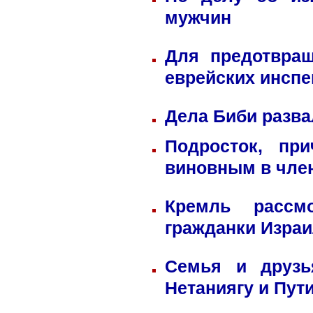
мужчин
Для предотвра
еврейских инспе
Дела Биби разва
Подросток, пр
виновным в член
Кремль рассм
гражданки Изра
Семья и друзь
Нетаниягу и Пут