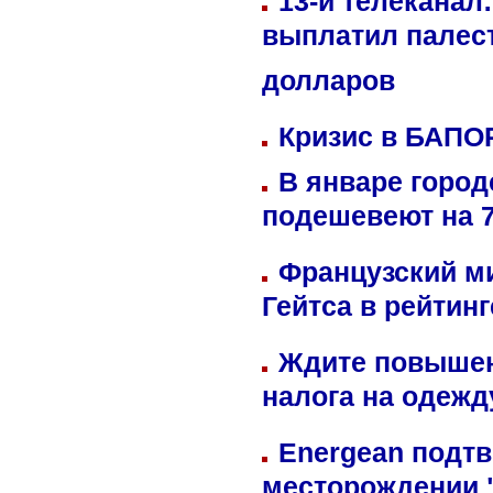
13-й телеканал
выплатил палес
долларов
Кризис в БАПО
В январе город
подешевеют на 
Французский м
Гейтса в рейтин
Ждите повышен
налога на одежд
Energean подтв