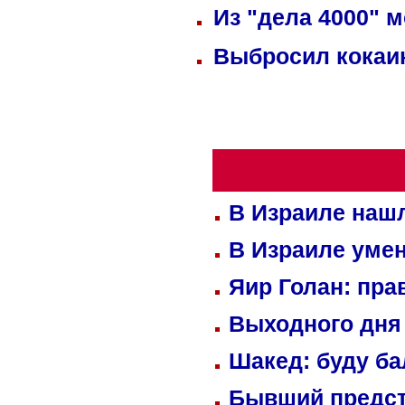
Из "дела 4000" м
Выбросил кокаин
В Израиле нашл
В Израиле уме
Яир Голан: пра
Выходного дня 
Шакед: буду б
Бывший предст