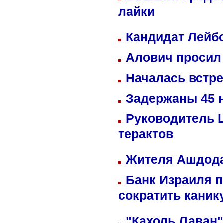
лайки
Кандидат Лейбо
Алович просил 
Началась встре
Задержаны 45 н
Руководитель 
терактов
Жителя Ашдода
Банк Израиля п
сократить кани
"Кахоль Лаван