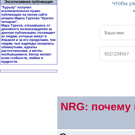
Эксклюзивная публикация
"Курьер" получил
исключительное право
публикации на своем сайте
романа Марка Туркова "
Кратно
четырем
".
Марк Турков, отказавшись от
денежного вознаграждения за
данную публикацию, посвящает
ее людям, которые живут в
Израиле и за его пределами, тем
людям, чьи надежды оказались
обманутыми, идеалы
растоптанными, а мечты
несбывшимися. Автор желает
всем стойкости, любви и
мудрости.
NRG: почему