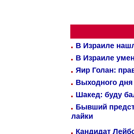
В Израиле нашл
В Израиле уме
Яир Голан: пра
Выходного дня 
Шакед: буду б
Бывший предст
лайки
Кандидат Лейбо