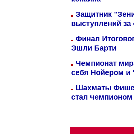
кокаина
Защитник "Зен
выступлений за
Финал Итоговог
Эшли Барти
Чемпионат мир
себя Нойером и 
Шахматы Фишер
стал чемпионом