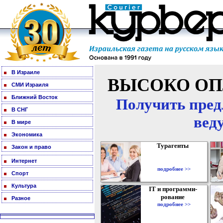
В Израиле
ВЫСОКО ОП
СМИ Израиля
Ближний Восток
Получить пред
В СНГ
вед
В мире
Экономика
Турагенты
Закон и право
Интернет
подробнее >>
Спорт
Культура
IT и программи-
рование
Разное
подробнее >>