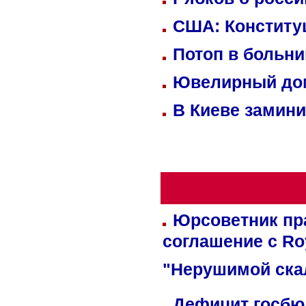
США: Конститу
Потоп в больн
Ювелирный дом
В Киеве замини
Юрсоветник пр
соглашение с Ro
"Нерушимой ска
Дефицит госбюд