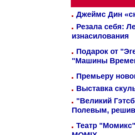
Джеймс Дин «сн
Резала себя: Л
изнасилования
Подарок от "Эг
"Машины Време
Премьеру новог
Выставка скуль
"Великий Гэтсб
Полевым, решив
Театр "Момикс"