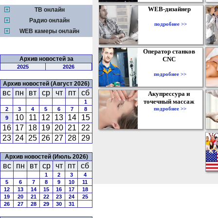
WEB-дизайнер
ТВ онлайн
Радио онлайн
подробнее >>
WEB камеры онлайн
Оператор станков
Архив новостей за
CNC
2025
2026
подробнее >>
Архив новостей (Август 2026)
вс
пн
вт
ср
чт
пт
сб
Акупрессура и
точечный массаж
1
подробнее >>
2
3
4
5
6
7
8
10
11
12
13
14
15
9
16
17
18
19
20
21
22
23
24
25
26
27
28
29
Архив новостей (Июль 2026)
вс
пн
вт
ср
чт
пт
сб
1
2
3
4
5
6
7
8
9
10
11
12
13
14
15
16
17
18
19
20
21
22
23
24
25
26
27
28
29
30
31