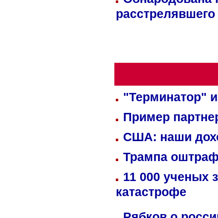
расстрелявшего
"Терминатор" и
Пример партне
США: наши дох
Трампа оштраф
11 000 ученых 
катастрофе
Рябков о росс