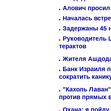
Алович просил 
Началась встре
Задержаны 45 н
Руководитель 
терактов
Жителя Ашдода
Банк Израиля п
сократить кани
"Кахоль Лаван
против прямых 
Охана: я пойду