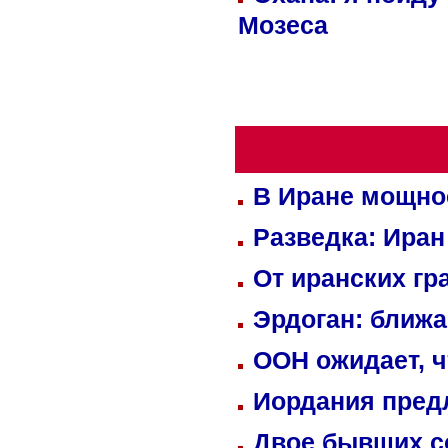
Мозеса
В Иране мощно
Разведка: Иран
От иранских гр
Эрдоган: ближ
ООН ожидает, ч
Иордания пред
Двое бывших со