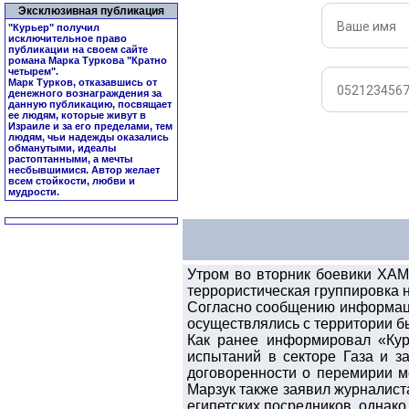
Эксклюзивная публикация
"Курьер" получил
исключительное право
публикации на своем сайте
романа Марка Туркова "
Кратно
четырем
".
Марк Турков, отказавшись от
денежного вознаграждения за
данную публикацию, посвящает
ее людям, которые живут в
Израиле и за его пределами, тем
людям, чьи надежды оказались
обманутыми, идеалы
растоптанными, а мечты
несбывшимися. Автор желает
всем стойкости, любви и
мудрости.
Утром во вторник боевики ХАМ
террористическая группировка 
Согласно сообщению информаци
осуществлялись с территории б
Как ранее информировал «Кур
испытаний в секторе Газа и 
договоренности о перемирии ме
Марзук также заявил журналист
египетских посредников, однако