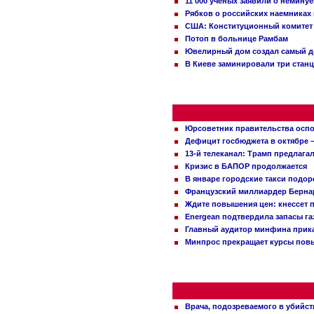
11 000 ученых заявили о немину
Рябков о российских наемниках
США: Конституционный комитет 
Потоп в больнице Рамбам
Ювелирный дом создал самый д
В Киеве заминировали три стан
Юрсоветник правительства оспо
Дефицит госбюджета в октябре –
13-й телеканал: Трамп предлаг
Кризис в БАПОР продолжается
В январе городские такси подо
Французский миллиардер Бернар
Ждите повышения цен: кнессет 
Energean подтвердила запасы г
Главный аудитор минфина прика
Минпрос прекращает курсы повы
Врача, подозреваемого в убийст