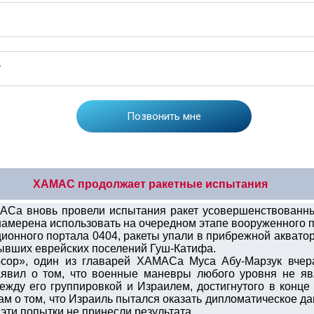
ХАМАС продолжает ракетные испытания
АСа вновь провели испытания ракет усовершенствованны
намерена использовать на очередном этапе вооруженного 
онного портала 0404, ракеты упали в прибрежной акватор
ывших еврейских поселений Гуш-Катифа.
сор», один из главарей ХАМАСа Муса Абу-Марзук вчер
заявил о том, что военные маневры любого уровня не я
жду его группировкой и Израилем, достигнутого в конце 
ам о том, что Израиль пытался оказать дипломатическое 
 эти попытки не принесли результата.