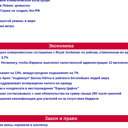
емой климатической катастрофе
 в Ливии: домыслы
Сирии не создать без РФ
орогой ремень в мире
ции метро
Экономика
рил компромиссное соглашение с Royal Jordanian по рейсам, отмененным во 
 3,7%
ал Нетаниягу, чтобы Израиль выплатил палестинской администрации 12 миллио
рожают на 13%, междугородние подешевеют на 7%
 Арно "подвинул" Билла Гейтса в рейтинге богатейших людей мира
поддерживает возвращение налога на одежду
аза и конденсата в месторождении "Кариш Цафон"
зал согласовывать с ним обязательства на сумму свыше 200 тысяч шекелей
шения квалификации для учителей из-за отсутствия бюджета
Закон и право
ве жены, перевели в изолятор