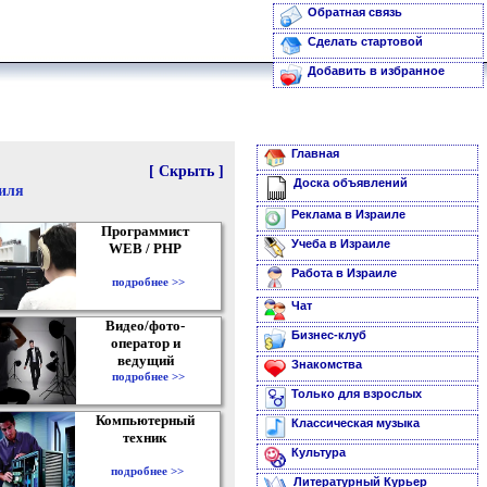
Обратная связь
Сделать стартовой
Добавить в избранное
Главная
[ Скрыть ]
Доска объявлений
аиля
Реклама в Израиле
Программист
Учеба в Израиле
WEB / PHP
Работа в Израиле
подробнее >>
Чат
Видео/фото-
Бизнес-клуб
оператор и
ведущий
Знакомства
подробнее >>
Только для взрослых
Компьютерный
Классическая музыка
техник
Культура
подробнее >>
Литературный Курьер