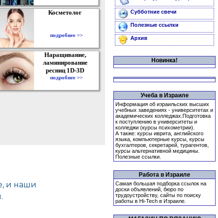
Косметолог
Субботние свечи
Полезные ссылки
подробнее >>
Архив
Наращивание,
Новинка!
ламинирование
ресниц 1D-3D
подробнее >>
Учеба в Израиле
Информация об израильских высших
учебных заведениях - университетах и
академических колледжах.Подготовка
к поступлению в университеты и
колледжи (курсы психометрии).
А также: курсы иврита, английского
языка, компьютерные курсы, курсы
бухгалтеров, секретарей, турагентов,
курсы альтернативной медицины.
Полезные ссылки.
Работа в Израиле
Самая большая подборка ссылок на
доски объявлений, бюро по
трудоустройству, сайты по поиску
работы в Hi-Tech в Израиле.