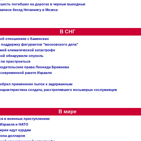
: шесть погибших на дорогах в черные выходные
записи бесед Нетаниягу и Мозеса
В СНГ
 об отношениях с Каменских
 поддержку фигурантов "московского дела"
емой климатической катастрофе
вой обнаружили опухоль
огли пристроиться
 водительские права Леонида Брежнева
 современной ракете Израиля
добрил применение пыток к задержанным
характеристика солдата, расстрелявшего восьмерых сослуживцев
В мире
ся в военных преступлениях
 Израиля и НАТО
ирии идут курдам
иона долларов