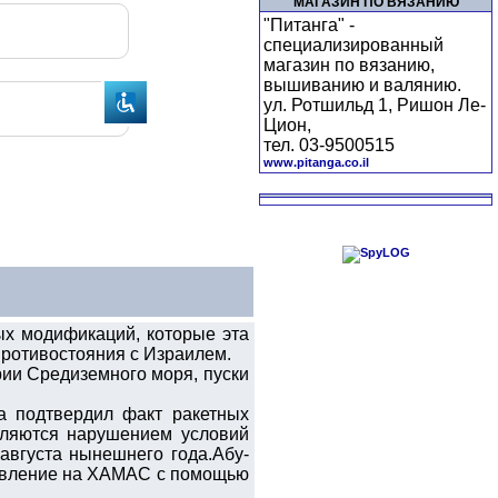
МАГАЗИН ПО ВЯЗАНИЮ
"Питанга" -
специализированный
магазин по вязанию,
вышиванию и валянию.
ул. Ротшильд 1, Ришон Ле-
Цион,
тел. 03-9500515
www.pitanga.co.il
х модификаций, которые эта
противостояния с Израилем.
ии Средиземного моря, пуски
а подтвердил факт ракетных
вляются нарушением условий
августа нынешнего года.Абу-
давление на ХАМАС с помощью