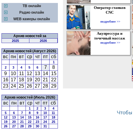
ТВ онлайн
Оператор станков
CNC
Радио онлайн
WEB камеры онлайн
подробнее >>
Акупрессура и
Архив новостей за
точечный массаж
2025
2026
подробнее >>
Архив новостей (Август 2026)
вс
пн
вт
ср
чт
пт
сб
1
7
8
2
3
4
5
6
9
10
11
12
13
14
15
16
17
18
19
20
21
22
23
24
25
26
27
28
29
Архив новостей (Июль 2026)
вс
пн
вт
ср
чт
пт
сб
1
2
3
4
5
6
7
8
9
10
11
12
13
14
15
16
17
18
19
20
21
22
23
24
25
26
27
28
29
30
31