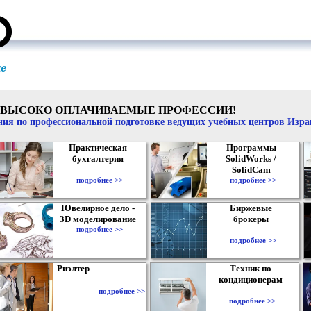
ВЫСОКО ОПЛАЧИВАЕМЫЕ ПРОФЕССИИ!
ия по профессиональной подготовке ведущих учебных центров Изр
Практическая
Программы
бухгалтерия
SolidWorks /
SolidCam
подробнее >>
подробнее >>
Ювелирное дело -
Биржевые
3D моделирование
брокеры
подробнее >>
подробнее >>
Риэлтер
Техник по
кондиционерам
подробнее >>
подробнее >>