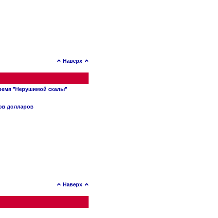
Наверх
время "Нерушимой скалы"
нов долларов
Наверх