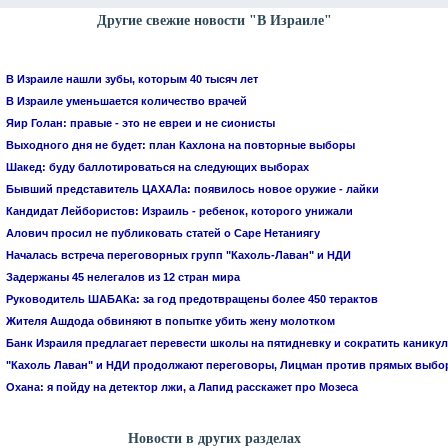
Другие свежие новости "В Израиле"
В Израиле нашли зубы, которым 40 тысяч лет
В Израиле уменьшается количество врачей
Яир Голан: правые - это не евреи и не сионисты
Выходного дня не будет: план Кахлона на повторные выборы
Шакед: буду баллотироваться на следующих выборах
Бывший представитель ЦАХАЛа: появилось новое оружие - лайки
Кандидат Лейбористов: Израиль - ребенок, которого унижали
Алович просил не публиковать статей о Саре Нетаниягу
Началась встреча переговорных групп "Кахоль-Лаван" и НДИ
Задержаны 45 нелегалов из 12 стран мира
Руководитель ШАБАКа: за год предотвращены более 450 терактов
Жителя Ашдода обвиняют в попытке убить жену молотком
Банк Израиля предлагает перевести школы на пятидневку и сократить канику
"Кахоль Лаван" и НДИ продолжают переговоры, Лицман против прямых выбо
Охана: я пойду на детектор лжи, а Лапид расскажет про Мозеса
Новости в других разделах