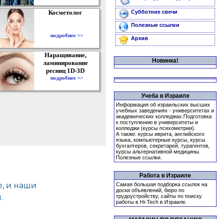
Косметолог
Субботние свечи
Полезные ссылки
подробнее >>
Архив
Наращивание,
Новинка!
ламинирование
ресниц 1D-3D
подробнее >>
Учеба в Израиле
Информация об израильских высших
учебных заведениях - университетах и
академических колледжах.Подготовка
к поступлению в университеты и
колледжи (курсы психометрии).
А также: курсы иврита, английского
языка, компьютерные курсы, курсы
бухгалтеров, секретарей, турагентов,
курсы альтернативной медицины.
Полезные ссылки.
Работа в Израиле
Самая большая подборка ссылок на
доски объявлений, бюро по
трудоустройству, сайты по поиску
работы в Hi-Tech в Израиле.