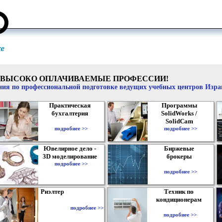
ВЫСОКО ОПЛАЧИВАЕМЫЕ ПРОФЕССИИ!
ия по профессиональной подготовке ведущих учебных центров Изр
Практическая
Программы
бухгалтерия
SolidWorks /
SolidCam
подробнее >>
подробнее >>
Ювелирное дело -
Биржевые
3D моделирование
брокеры
подробнее >>
подробнее >>
Риэлтер
Техник по
кондиционерам
подробнее >>
подробнее >>