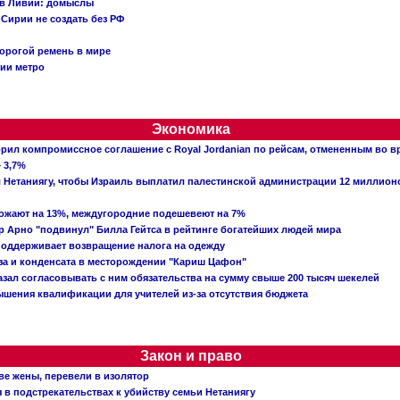
 в Ливии: домыслы
Сирии не создать без РФ
орогой ремень в мире
ции метро
Экономика
рил компромиссное соглашение с Royal Jordanian по рейсам, отмененным во 
 3,7%
ал Нетаниягу, чтобы Израиль выплатил палестинской администрации 12 миллио
рожают на 13%, междугородние подешевеют на 7%
 Арно "подвинул" Билла Гейтса в рейтинге богатейших людей мира
поддерживает возвращение налога на одежду
аза и конденсата в месторождении "Кариш Цафон"
зал согласовывать с ним обязательства на сумму свыше 200 тысяч шекелей
шения квалификации для учителей из-за отсутствия бюджета
Закон и право
ве жены, перевели в изолятор
в подстрекательствах к убийству семьи Нетаниягу