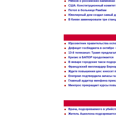
Рябков о российских наемниках
США: Конституционный комитет 
Потоп в больнице Рамбам
Ювелирный дом создал самый д
В Киеве заминировали три стан
Юрсоветник правительства оспо
Дефицит госбюджета в октябре –
13-й телеканал: Трамп предлаг
Кризис в БАПОР продолжается
В январе городские такси подо
Французский миллиардер Бернар
Ждите повышения цен: кнессет 
Energean подтвердила запасы г
Главный аудитор минфина прика
Минпрос прекращает курсы повы
Врача, подозреваемого в убийст
Житель Ашкелона подозревается 