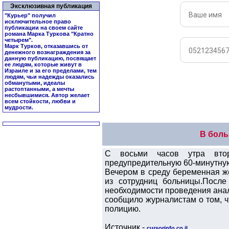
Эксклюзивная публикация
"Курьер" получил
исключительное право
публикации на своем сайте
романа Марка Туркова "
Кратно
четырем
".
Марк Турков, отказавшись от
денежного вознаграждения за
данную публикацию, посвящает
ее людям, которые живут в
Израиле и за его пределами, тем
людям, чьи надежды оказались
обманутыми, идеалы
растоптанными, а мечты
несбывшимися. Автор желает
всем стойкости, любви и
мудрости.
В боль
С восьми часов утра втор
предупредительную 60-минутную
Вечером в среду беременная же
из сотрудниц больницы.После
необходимости проведения ана
сообщило журналистам о том, ч
полицию.
Источник -
cursorinfo.co.il