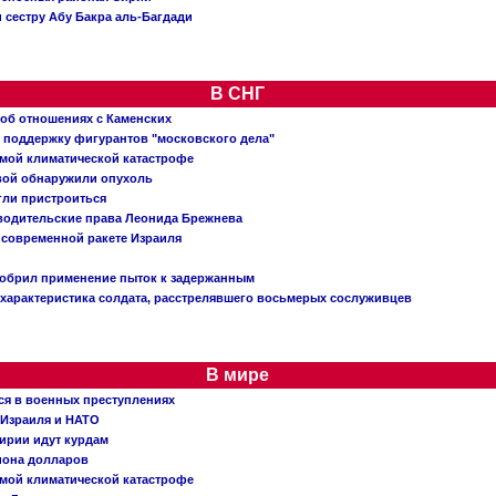
 сестру Абу Бакра аль-Багдади
В СНГ
 об отношениях с Каменских
 поддержку фигурантов "московского дела"
емой климатической катастрофе
вой обнаружили опухоль
огли пристроиться
 водительские права Леонида Брежнева
 современной ракете Израиля
добрил применение пыток к задержанным
характеристика солдата, расстрелявшего восьмерых сослуживцев
В мире
ся в военных преступлениях
 Израиля и НАТО
ирии идут курдам
иона долларов
емой климатической катастрофе