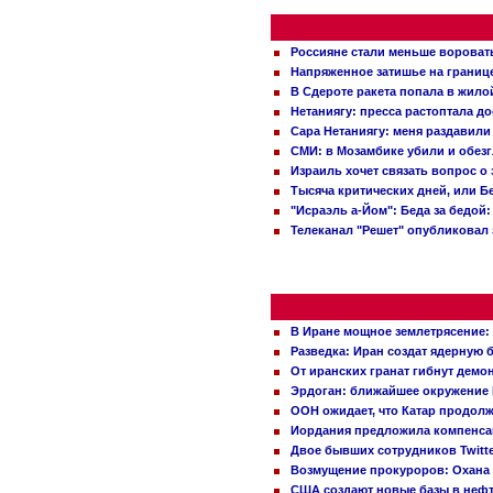
Россияне стали меньше вороват
Напряженное затишье на границ
В Сдероте ракета попала в жило
Нетаниягу: пресса растоптала д
Сара Нетаниягу: меня раздавили
СМИ: в Мозамбике убили и обез
Израиль хочет связать вопрос 
Тысяча критических дней, или Б
"Исраэль а-Йом": Беда за бедой
Телеканал "Решет" опубликовал 
В Иране мощное землетрясение:
Разведка: Иран создат ядерную 
От иранских гранат гибнут демо
Эрдоган: ближайшее окружение 
ООН ожидает, что Катар продол
Иордания предложила компенс
Двое бывших сотрудников Twitt
Возмущение прокуроров: Охана 
США создают новые базы в неф