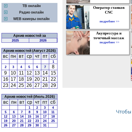
ТВ онлайн
Оператор станков
CNC
Радио онлайн
WEB камеры онлайн
подробнее >>
Акупрессура и
Архив новостей за
точечный массаж
2025
2026
подробнее >>
Архив новостей (Август 2026)
вс
пн
вт
ср
чт
пт
сб
1
8
2
3
4
5
6
7
9
10
11
12
13
14
15
16
17
18
19
20
21
22
23
24
25
26
27
28
29
Архив новостей (Июль 2026)
вс
пн
вт
ср
чт
пт
сб
1
2
3
4
5
6
7
8
9
10
11
12
13
14
15
16
17
18
19
20
21
22
23
24
25
26
27
28
29
30
31