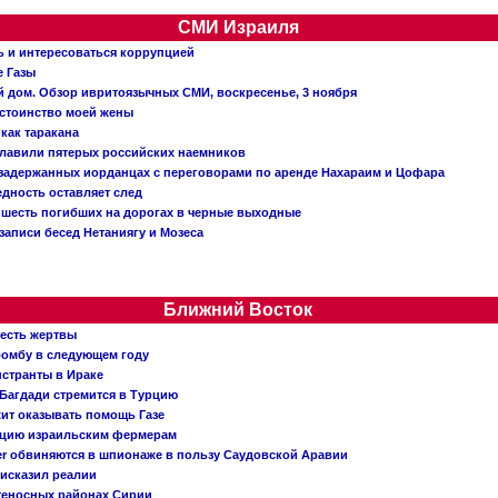
СМИ Израиля
ь и интересоваться коррупцией
е Газы
й дом. Обзор ивритоязычных СМИ, воскресенье, 3 ноября
остоинство моей жены
 как таракана
главили пятерых российских наемников
о задержанных иорданцах с переговорами по аренде Нахараим и Цофара
едность оставляет след
: шесть погибших на дорогах в черные выходные
записи бесед Нетаниягу и Мозеса
Ближний Восток
 есть жертвы
бомбу в следующем году
нстранты в Ираке
Багдади стремится в Турцию
жит оказывать помощь Газе
ацию израильским фермерам
er обвиняются в шпионаже в пользу Саудовской Аравии
исказил реалии
теносных районах Сирии