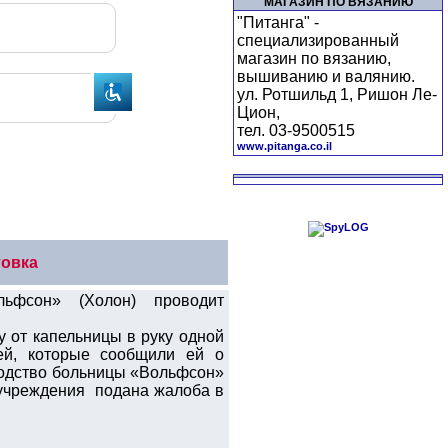
МАГАЗИН ПО ВЯЗАНИЮ
"Питанга" -
специализированный
магазин по вязанию,
вышиванию и валянию.
ул. Ротшильд 1, Ришон Ле-
Цион,
тел. 03-9500515
www.pitanga.co.il
товка
ьфсон» (Холон) проводит
 от капельницы в руку одной
чей, которые сообщили ей о
водство больницы «Вольфсон»
 учреждения подана жалоба в