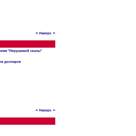
Наверх
время "Нерушимой скалы"
нов долларов
Наверх