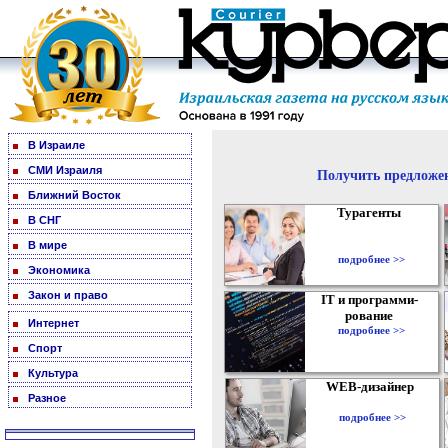
В Израиле
СМИ Израиля
Получить предложен
Ближний Восток
Турагенты
В СНГ
В мире
подробнее >>
Экономика
Закон и право
IT и программи-
рование
Интернет
подробнее >>
Спорт
Культура
WEB-дизайнер
Разное
подробнее >>