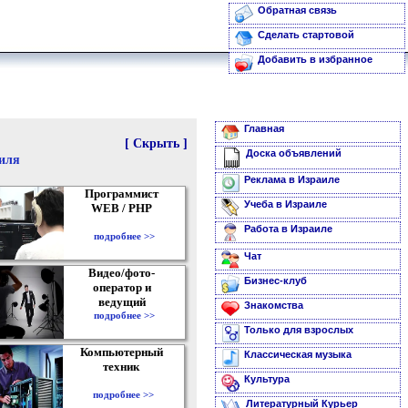
Обратная связь
Сделать стартовой
Добавить в избранное
Главная
[ Скрыть ]
Доска объявлений
аиля
Реклама в Израиле
Программист
Учеба в Израиле
WEB / PHP
Работа в Израиле
подробнее >>
Чат
Видео/фото-
Бизнес-клуб
оператор и
ведущий
Знакомства
подробнее >>
Только для взрослых
Компьютерный
Классическая музыка
техник
Культура
подробнее >>
Литературный Курьер