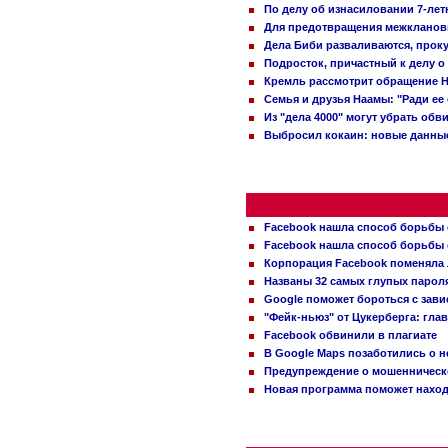
По делу об изнасиловании 7-ле
Для предотвращения межклановы
Дела Биби разваливаются, проку
Подросток, причастный к делу о
Кремль рассмотрит обращение Н
Семья и друзья Наамы: "Ради ее
Из "дела 4000" могут убрать обв
Выбросил кокаин: новые данные
Facebook нашла способ борьбы 
Facebook нашла способ борьбы 
Корпорация Facebook поменяла
Названы 32 самых глупых пароля
Google поможет бороться с зави
"Фейк-ньюз" от Цукерберга: гла
Facebook обвинили в плагиате
В Google Maps позаботились о н
Предупреждение о мошенническо
Новая программа поможет находи