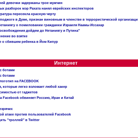
тней девочки задержаны трое мужчин
х разборок мэр Рахата нанял еврейских инспекторов
ратура пересекла красную черту
 поджоге в Думе, признан виновным в членстве в террористической организац
етаниягу о помиловании гражданки Израиля Наамы Иссахар
 освобождения дойдем до Нетаниягу и Путина"
инение во взятке
 о сбившем ребенка в Йом Кипур
Интернет
с ботами
с ботами
 логотип на FACEBOOK
, которые легко взломает любой хакер
симостью от гаджетов
ва Facebook обвиняет Россию, Иран и Китай
езрячих
й атаке против пользователей Facebook
ть "троллей" в Twitter