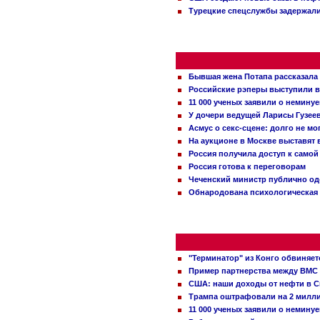
Турецкие спецслужбы задержали
Бывшая жена Потапа рассказала
Российские рэперы выступили в
11 000 ученых заявили о немину
У дочери ведущей Ларисы Гузее
Асмус о секс-сцене: долго не м
На аукционе в Москве выставят
Россия получила доступ к самой
Россия готова к переговорам
Чеченский министр публично о
Обнародована психологическая 
"Терминатор" из Конго обвиняет
Пример партнерства между ВМС
США: наши доходы от нефти в С
Трампа оштрафовали на 2 милл
11 000 ученых заявили о немину