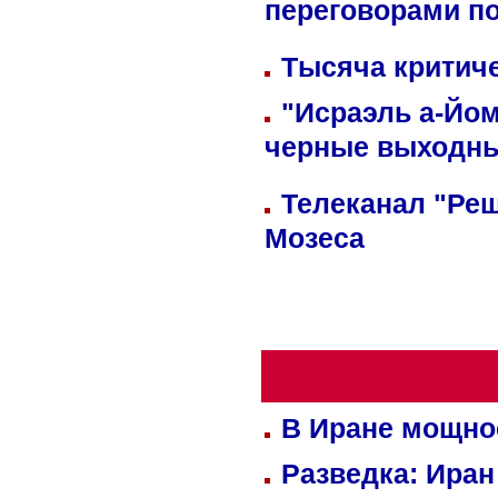
переговорами п
Тысяча критиче
"Исраэль а-Йом
черные выходн
Телеканал "Реш
Мозеса
В Иране мощно
Разведка: Иран