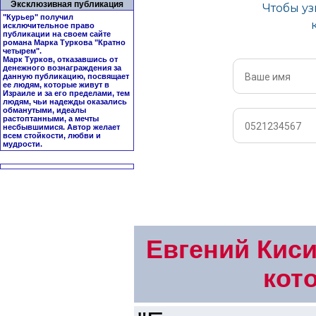
Эксклюзивная публикация
"Курьер" получил
исключительное право
публикации на своем сайте
романа Марка Туркова "
Кратно
четырем
".
Марк Турков, отказавшись от
денежного вознаграждения за
данную публикацию, посвящает
ее людям, которые живут в
Израиле и за его пределами, тем
людям, чьи надежды оказались
обманутыми, идеалы
растоптанными, а мечты
несбывшимися. Автор желает
всем стойкости, любви и
мудрости.
Евгений Киси
кот