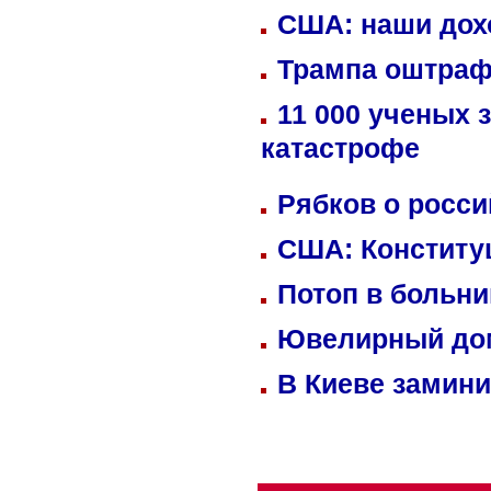
США: наши дох
Трампа оштраф
11 000 ученых 
катастрофе
Рябков о росс
США: Конститу
Потоп в больн
Ювелирный дом
В Киеве замини