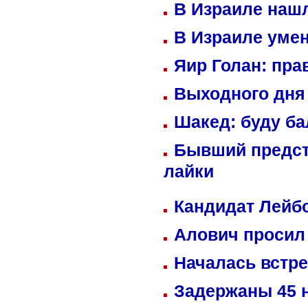
В Израиле нашл
В Израиле уме
Яир Голан: пра
Выходного дня 
Шакед: буду б
Бывший предст
лайки
Кандидат Лейбо
Алович просил 
Началась встре
Задержаны 45 н