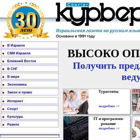
В Израиле
ВЫСОКО ОП
СМИ Израиля
Ближний Восток
Получить пред
В СНГ
вед
В мире
Экономика
Турагенты
Закон и право
Интернет
подробнее >>
Спорт
Культура
IT и программи-
рование
Разное
подробнее >>