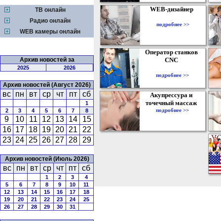
WEB-дизайнер
ТВ онлайн
Радио онлайн
подробнее >>
WEB камеры онлайн
Оператор станков
Архив новостей за
CNC
2025
2026
подробнее >>
Архив новостей (Август 2026)
вс
пн
вт
ср
чт
пт
сб
Акупрессура и
точечный массаж
1
подробнее >>
2
3
4
5
6
7
8
9
10
11
12
13
14
15
16
17
18
19
20
21
22
23
24
25
26
27
28
29
Архив новостей (Июль 2026)
вс
пн
вт
ср
чт
пт
сб
1
2
3
4
5
6
7
8
9
10
11
12
13
14
15
16
17
18
19
20
21
22
23
24
25
26
27
28
29
30
31