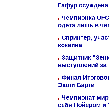
Гафур осуждена 
Чемпионка UFC
одета лишь в че
Спринтер, учас
кокаина
Защитник "Зен
выступлений за
Финал Итоговог
Эшли Барти
Чемпионат мир
себя Нойером и 