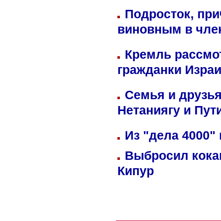
Подросток, при
виновным в член
Кремль рассмо
гражданки Изра
Семья и друзь
Нетаниягу и Пут
Из "дела 4000"
Выбросил кока
Кипур