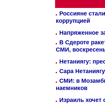
Россияне стали
коррупцией
Напряженное за
В Сдероте раке
СМИ, воскресень
Нетаниягу: пре
Сара Нетаниягу
СМИ: в Мозамби
наемников
Израиль хочет 