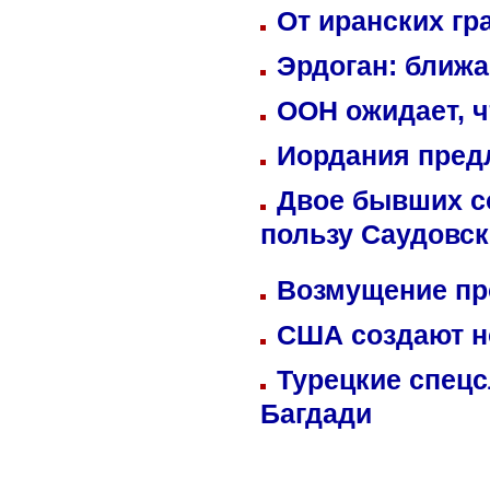
От иранских гр
Эрдоган: ближ
ООН ожидает, ч
Иордания пред
Двое бывших со
пользу Саудовс
Возмущение пр
США создают н
Турецкие спецс
Багдади