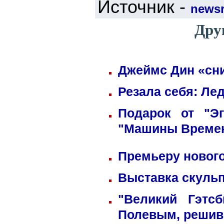
Источник -
newsr
Дру
Джеймс Дин «сни
Резала себя: Ле
Подарок от "Э
"Машины Време
Премьеру нового
Выставка скульп
"Великий Гэтс
Полевым, решив