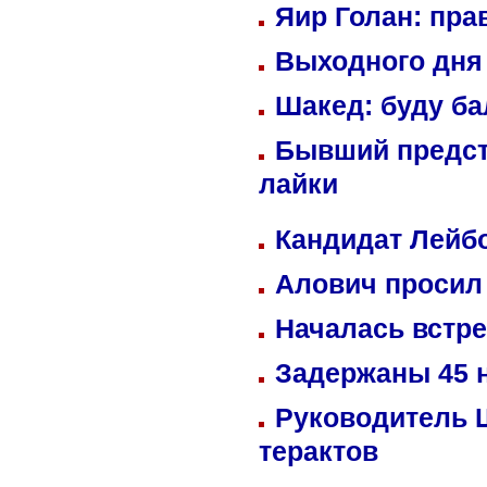
Яир Голан: пра
Выходного дня 
Шакед: буду б
Бывший предст
лайки
Кандидат Лейбо
Алович просил 
Началась встре
Задержаны 45 н
Руководитель 
терактов