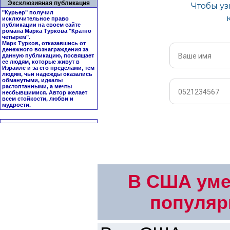
Эксклюзивная публикация
"Курьер" получил
исключительное право
публикации на своем сайте
романа Марка Туркова "
Кратно
четырем
".
Марк Турков, отказавшись от
денежного вознаграждения за
данную публикацию, посвящает
ее людям, которые живут в
Израиле и за его пределами, тем
людям, чьи надежды оказались
обманутыми, идеалы
растоптанными, а мечты
несбывшимися. Автор желает
всем стойкости, любви и
мудрости.
В США уме
популярн