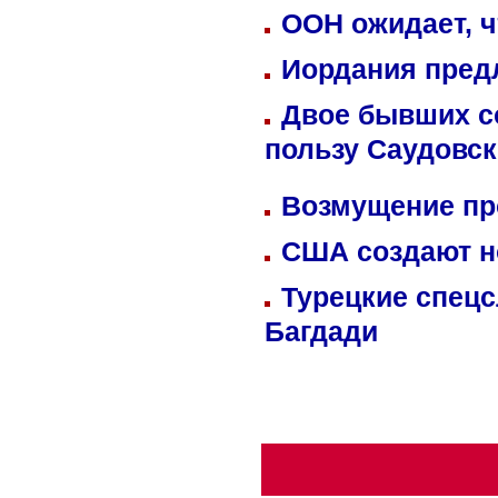
ООН ожидает, ч
Иордания пред
Двое бывших со
пользу Саудовс
Возмущение пр
США создают н
Турецкие спецс
Багдади