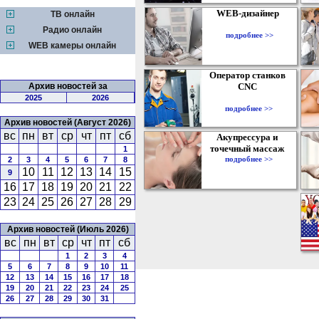
WEB-дизайнер
ТВ онлайн
Радио онлайн
подробнее >>
WEB камеры онлайн
Оператор станков
Архив новостей за
CNC
2025
2026
подробнее >>
Архив новостей (Август 2026)
вс
пн
вт
ср
чт
пт
сб
Акупрессура и
точечный массаж
1
подробнее >>
2
3
4
5
6
7
8
10
11
12
13
14
15
9
16
17
18
19
20
21
22
23
24
25
26
27
28
29
Архив новостей (Июль 2026)
вс
пн
вт
ср
чт
пт
сб
1
2
3
4
5
6
7
8
9
10
11
12
13
14
15
16
17
18
19
20
21
22
23
24
25
26
27
28
29
30
31