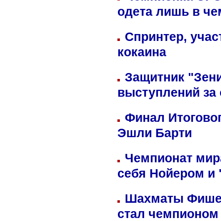
одета лишь в че
Спринтер, учас
кокаина
Защитник "Зен
выступлений за
Финал Итоговог
Эшли Барти
Чемпионат мир
себя Нойером и 
Шахматы Фишер
стал чемпионом