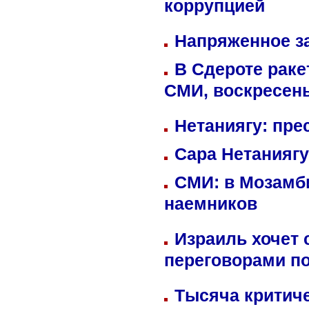
коррупцией
Напряженное за
В Сдероте раке
СМИ, воскресень
Нетаниягу: пре
Сара Нетаниягу
СМИ: в Мозамби
наемников
Израиль хочет 
переговорами п
Тысяча критиче