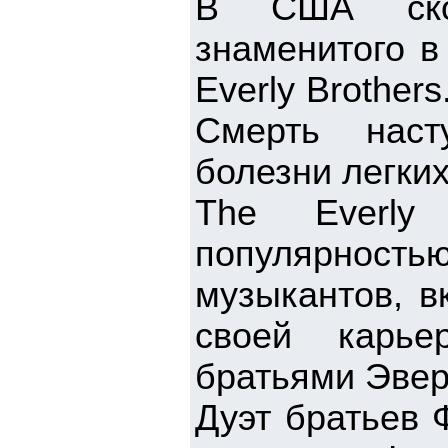
В США скон
знаменитого в
Everly Brother
Смерть наст
болезни легких
The Everly 
популярност
музыкантов, в
своей карье
братьями Эвер
Дуэт братьев 