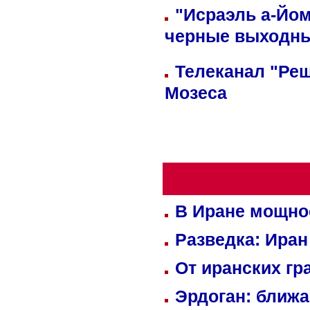
"Исраэль а-Йом
черные выходн
Телеканал "Реш
Мозеса
В Иране мощно
Разведка: Иран
От иранских гр
Эрдоган: ближ