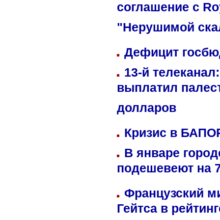
соглашение с Ro
"Нерушимой ска
Дефицит госбюд
13-й телеканал
выплатил палес
долларов
Кризис в БАПО
В январе город
подешевеют на 
Французский м
Гейтса в рейтин