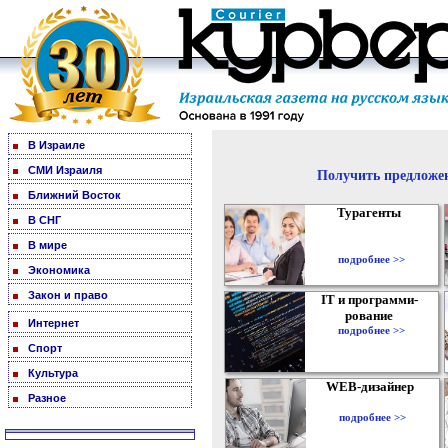
В Израиле
СМИ Израиля
Получить предложен
Ближний Восток
Турагенты
В СНГ
В мире
подробнее >>
Экономика
Закон и право
IT и программи-
рование
Интернет
подробнее >>
Спорт
Культура
WEB-дизайнер
Разное
подробнее >>