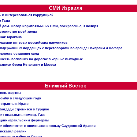
СМИ Израиля
ь и интересоваться коррупцией
е Газы
й дом. Обзор ивритоязычных СМИ, воскресенье, 3 ноября
остоинство моей жены
 как таракана
главили пятерых российских наемников
о задержанных иорданцах с переговорами по аренде Нахараим и Цофара
едность оставляет след
: шесть погибших на дорогах в черные выходные
записи бесед Нетаниягу и Мозеса
Ближний Восток
 есть жертвы
бомбу в следующем году
нстранты в Ираке
Багдади стремится в Турцию
жит оказывать помощь Газе
ацию израильским фермерам
er обвиняются в шпионаже в пользу Саудовской Аравии
исказил реалии
теносных районах Сирии