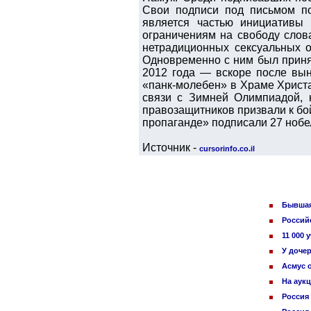
Свои подписи под письмом по
является частью инициативы
ограничениям на свободу слов
нетрадиционных сексуальных 
Одновременно с ним был принят
2012 года — вскоре после вын
«панк-молебен» в Храме Христа
связи с Зимней Олимпиадой, 
правозащитников призвали к бой
пропаганде» подписали 27 нобе
Источник -
cursorinfo.co.il
Бывшая
Россий
11 000
У доче
Асмус о
На аук
Россия