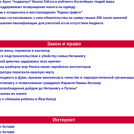
 Арно "подвинул" Билла Гейтса в рейтинге богатейших людей мира
поддерживает возвращение налога на одежду
аза и конденсата в месторождении "Кариш Цафон"
зал согласовывать с ним обязательства на сумму свыше 200 тысяч шекелей
шения квалификации для учителей из-за отсутствия бюджета
Закон и право
ве жены, перевели в изолятор
в подстрекательствах к убийству семьи Нетаниягу
тней девочки задержаны трое мужчин
х разборок мэр Рахата нанял еврейских инспекторов
ратура пересекла красную черту
 поджоге в Думе, признан виновным в членстве в террористической организац
етаниягу о помиловании гражданки Израиля Наамы Иссахар
 освобождения дойдем до Нетаниягу и Путина"
инение во взятке
 о сбившем ребенка в Йом Кипур
Интернет
с ботами
с ботами