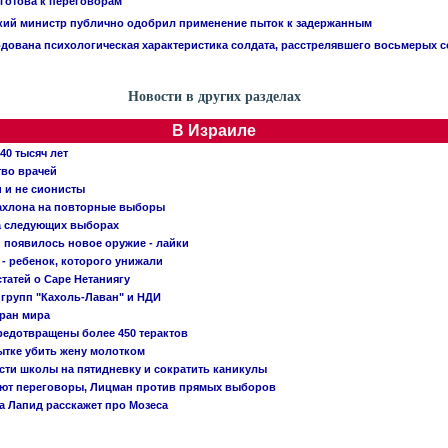
 готова к переговорам
кий министр публично одобрил применение пыток к задержанным
дована психологическая характеристика солдата, расстрелявшего восьмерых 
Новости в других разделах
В Израиле
40 тысяч лет
тво врачей
и и не сионисты
Кахлона на повторные выборы
а следующих выборах
появилось новое оружие - лайки
- ребенок, которого унижали
татей о Саре Нетаниягу
 групп "Кахоль-Лаван" и НДИ
тран мира
редотвращены более 450 терактов
тке убить жену молотком
сти школы на пятидневку и сократить каникулы
ают переговоры, Лицман против прямых выборов
 а Лапид расскажет про Мозеса