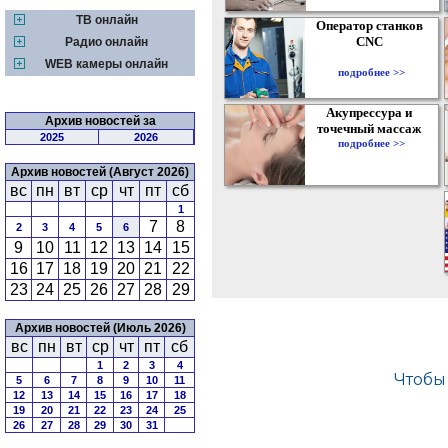
ТВ онлайн
Оператор станков
CNC
Радио онлайн
WEB камеры онлайн
подробнее >>
Акупрессура и
Архив новостей за
точечный массаж
2025
2026
подробнее >>
Архив новостей (Август 2026)
вс
пн
вт
ср
чт
пт
сб
1
7
8
2
3
4
5
6
9
10
11
12
13
14
15
16
17
18
19
20
21
22
23
24
25
26
27
28
29
Архив новостей (Июль 2026)
вс
пн
вт
ср
чт
пт
сб
1
2
3
4
5
6
7
8
9
10
11
12
13
14
15
16
17
18
19
20
21
22
23
24
25
26
27
28
29
30
31