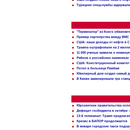
Турецкие спецслужбы задержали
"Терминатор" из Конго обвиняет
Пример партнерства между ВМС
США: наши доходы от нефти в С
Трампа оштрафовали на 2 милл
11 000 ученых заявили о немину
Рябков о российских наемниках
США: Конституционный комитет 
Потоп в больнице Рамбам
Ювелирный дом создал самый д
В Киеве заминировали три стан
Юрсоветник правительства оспо
Дефицит госбюджета в октябре –
13-й телеканал: Трамп предлаг
Кризис в БАПОР продолжается
В январе городские такси подо