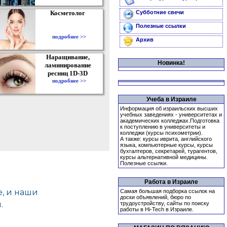
Косметолог
Субботние свечи
Полезные ссылки
подробнее >>
Архив
Наращивание,
Новинка!
ламинирование
ресниц 1D-3D
подробнее >>
Учеба в Израиле
Информация об израильских высших
учебных заведениях - университетах и
академических колледжах.Подготовка
к поступлению в университеты и
колледжи (курсы психометрии).
А также: курсы иврита, английского
языка, компьютерные курсы, курсы
бухгалтеров, секретарей, турагентов,
курсы альтернативной медицины.
Полезные ссылки.
Работа в Израиле
Самая большая подборка ссылок на
доски объявлений, бюро по
трудоустройству, сайты по поиску
работы в Hi-Tech в Израиле.