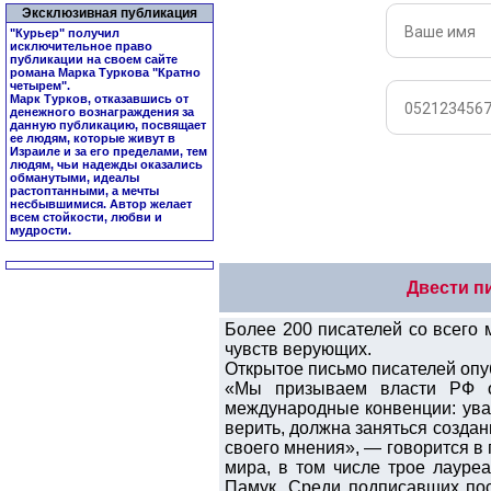
Эксклюзивная публикация
"Курьер" получил
исключительное право
публикации на своем сайте
романа Марка Туркова "
Кратно
четырем
".
Марк Турков, отказавшись от
денежного вознаграждения за
данную публикацию, посвящает
ее людям, которые живут в
Израиле и за его пределами, тем
людям, чьи надежды оказались
обманутыми, идеалы
растоптанными, а мечты
несбывшимися. Автор желает
всем стойкости, любви и
мудрости.
Двести п
Более 200 писателей со всего 
чувств верующих.
Открытое письмо писателей опуб
«Мы призываем власти РФ от
международные конвенции: ува
верить, должна заняться созда
своего мнения», — говорится в
мира, в том числе трое лаур
Памук. Среди подписавших по