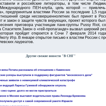
ставили и российские литераторы, в том числе Людми
 Международного ПЕН-клуба, цель которой — привлечь
а», предпринятым властями России за последние 1,5 года
отношений среди несовершеннолетних был принят в Росс
 и закон о защите чувств верующих, проект которого был
есения приговора участницам панк-группы Pussy Riot, 
 Спасителя.Закон о «гей-пропаганде» вызвал широкий рез
которая пройдет откроется в Сочи 7 февраля 2014 года
коту Игр. В январе открытое письмо к властям России с пр
левских лауреатов.
Другие свежие новости "В СНГ"
 жена Потапа рассказала об отношениях с Каменских
ские рэперы выступили в поддержку фигурантов "московского дела"
 ученых заявили о неминуемой климатической катастрофе
ри ведущей Ларисы Гузеевой обнаружили опухоль
 секс-сцене: долго не могли пристроиться
ционе в Москве выставят водительские права Леонида Брежнева
 получила доступ к самой современной ракете Израиля