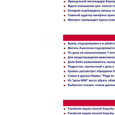
Французский миллиардер Бернар
Ждите повышения цен: кнессет 
Energean подтвердила запасы г
Главный аудитор минфина прика
Минпрос прекращает курсы повы
Врача, подозреваемого в убийст
Житель Ашкелона подозревается 
По делу об изнасиловании 7-ле
Для предотвращения межклановы
Дела Биби разваливаются, проку
Подросток, причастный к делу о
Кремль рассмотрит обращение Н
Семья и друзья Наамы: "Ради ее
Из "дела 4000" могут убрать обв
Выбросил кокаин: новые данные
Facebook нашла способ борьбы 
Facebook нашла способ борьбы 