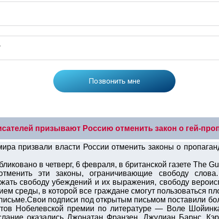
исателей призывают Россию отменить закон о гей-про
мира призвали власти России отменить законы о пропаган
ликовано в четверг, 6 февраля, в британской газете The Gu
менить эти законы, ограничивающие свободу слова.
жать свободу убеждений и их выражения, свободу вероис
нием среды, в которой все граждане смогут пользоваться 
 письме.Свои подписи под открытым письмом поставили бол
еатов Нобелевской премии по литературе — Воле Шойинк
слание оказались Джонатан Франзен, Джулиан Барнс, Кэ