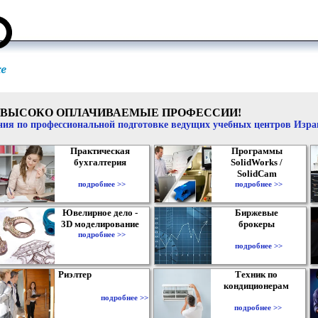
ВЫСОКО ОПЛАЧИВАЕМЫЕ ПРОФЕССИИ!
ия по профессиональной подготовке ведущих учебных центров Изр
Практическая
Программы
бухгалтерия
SolidWorks /
SolidCam
подробнее >>
подробнее >>
Ювелирное дело -
Биржевые
3D моделирование
брокеры
подробнее >>
подробнее >>
Риэлтер
Техник по
кондиционерам
подробнее >>
подробнее >>