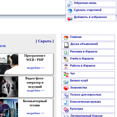
Обратная связь
Сделать стартовой
Добавить в избранное
Главная
[ Скрыть ]
Доска объявлений
аиля
Реклама в Израиле
Программист
Учеба в Израиле
WEB / PHP
Работа в Израиле
подробнее >>
Чат
Видео/фото-
Бизнес-клуб
оператор и
ведущий
Знакомства
подробнее >>
Только для взрослых
Компьютерный
Классическая музыка
техник
Культура
подробнее >>
Литературный Курьер