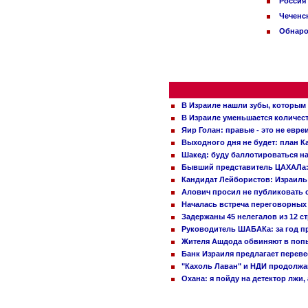
Россия
Чеченс
Обнаро
В Израиле нашли зубы, которым 
В Израиле уменьшается количес
Яир Голан: правые - это не евре
Выходного дня не будет: план 
Шакед: буду баллотироваться н
Бывший представитель ЦАХАЛа: 
Кандидат Лейбористов: Израиль 
Алович просил не публиковать с
Началась встреча переговорных
Задержаны 45 нелегалов из 12 с
Руководитель ШАБАКа: за год п
Жителя Ашдода обвиняют в попы
Банк Израиля предлагает переве
"Кахоль Лаван" и НДИ продолж
Охана: я пойду на детектор лжи,