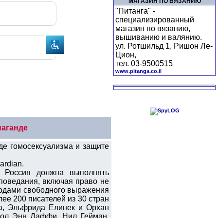
МАГАЗИН ПО ВЯЗАНИЮ
"Питанга" -
специализированный
магазин по вязанию,
вышиванию и валянию.
ул. Ротшильд 1, Ришон Ле-
Цион,
тел. 03-9500515
www.pitanga.co.il
паганде
де гомосексуализма и защите
ardian.
 Россия должна выполнять
поведания, включая право не
плодами свободного выражения
ее 200 писателей из 30 стран
а, Эльфрида Елинек и Орхан
рол Энн Даффи, Нил Гейман.