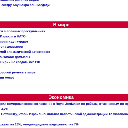
 сестру Абу Бакра аль-Багдади
В мире
ся в военных преступлениях
 Израиля и НАТО
ирии идут курдам
иона долларов
емой климатической катастрофе
 в Ливии: домыслы
Сирии не создать без РФ
орогой ремень в мире
ции метро
Экономика
рил компромиссное соглашение с Royal Jordanian по рейсам, отмененным во 
 3,7%
ал Нетаниягу, чтобы Израиль выплатил палестинской администрации 12 миллио
рожают на 13%, междугородние подешевеют на 7%