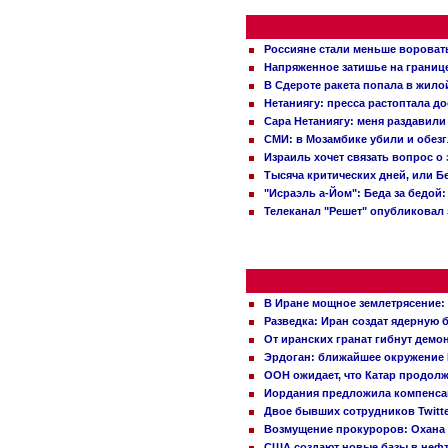
Россияне стали меньше вороват
Напряженное затишье на границ
В Сдероте ракета попала в жило
Нетаниягу: пресса растоптала д
Сара Нетаниягу: меня раздавили
СМИ: в Мозамбике убили и обез
Израиль хочет связать вопрос 
Тысяча критических дней, или Б
"Исраэль а-Йом": Беда за бедой
Телеканал "Решет" опубликовал 
В Иране мощное землетрясение:
Разведка: Иран создат ядерную 
От иранских гранат гибнут демо
Эрдоган: ближайшее окружение 
ООН ожидает, что Катар продол
Иордания предложила компенс
Двое бывших сотрудников Twitt
Возмущение прокуроров: Охана 
США создают новые базы в неф